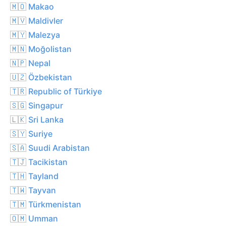
🇲🇴 Makao
🇲🇻 Maldivler
🇲🇾 Malezya
🇲🇳 Moğolistan
🇳🇵 Nepal
🇺🇿 Özbekistan
🇹🇷 Republic of Türkiye
🇸🇬 Singapur
🇱🇰 Sri Lanka
🇸🇾 Suriye
🇸🇦 Suudi Arabistan
🇹🇯 Tacikistan
🇹🇭 Tayland
🇹🇼 Tayvan
🇹🇲 Türkmenistan
🇴🇲 Umman