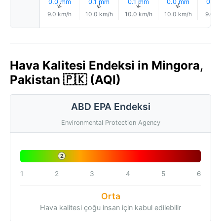
0.0 mm
0.1 mm
0.1 mm
0.0 mm
0.0
↑
↑
↑
↑
9.0 km/h
10.0 km/h
10.0 km/h
10.0 km/h
9.0 k
Hava Kalitesi Endeksi in Mingora,
Pakistan 🇵🇰 (AQI)
ABD EPA Endeksi
Environmental Protection Agency
2
1
2
3
4
5
6
Orta
Hava kalitesi çoğu insan için kabul edilebilir