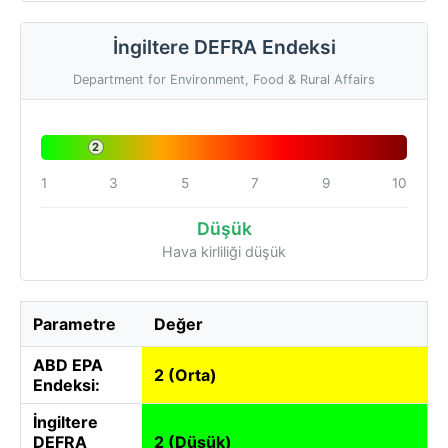
İngiltere DEFRA Endeksi
Department for Environment, Food & Rural Affairs
2
1
3
5
7
9
10
Düşük
Hava kirliliği düşük
Parametre
Değer
ABD EPA
2 (Orta)
Endeksi:
İngiltere
DEFRA
2 (Düşük)