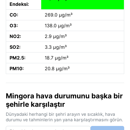
Endeksi:
CO:
269.0 µg/m³
O3:
138.0 µg/m³
NO2:
2.9 µg/m³
SO2:
3.3 µg/m³
PM2.5:
18.7 µg/m³
PM10:
20.8 µg/m³
Mingora hava durumunu başka bir
şehirle karşılaştır
Dünyadaki herhangi bir şehri arayın ve sıcaklık, hava
durumu ve tahminlerin yan yana karşılaştırmasını görün.