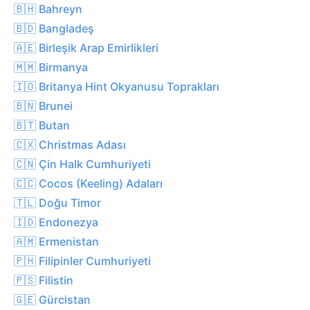
🇧🇭 Bahreyn
🇧🇩 Bangladeş
🇦🇪 Birleşik Arap Emirlikleri
🇲🇲 Birmanya
🇮🇴 Britanya Hint Okyanusu Toprakları
🇧🇳 Brunei
🇧🇹 Butan
🇨🇽 Christmas Adası
🇨🇳 Çin Halk Cumhuriyeti
🇨🇨 Cocos (Keeling) Adaları
🇹🇱 Doğu Timor
🇮🇩 Endonezya
🇦🇲 Ermenistan
🇵🇭 Filipinler Cumhuriyeti
🇵🇸 Filistin
🇬🇪 Gürcistan