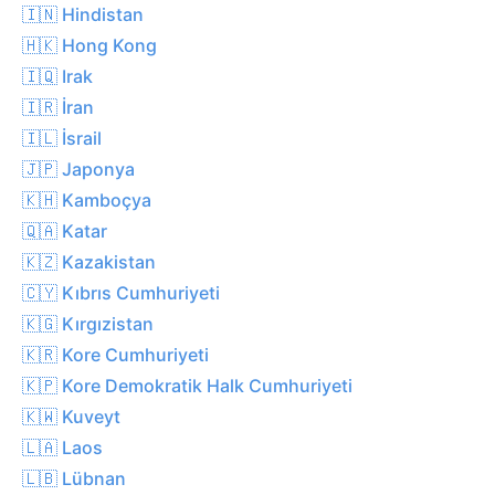
🇮🇳 Hindistan
🇭🇰 Hong Kong
🇮🇶 Irak
🇮🇷 İran
🇮🇱 İsrail
🇯🇵 Japonya
🇰🇭 Kamboçya
🇶🇦 Katar
🇰🇿 Kazakistan
🇨🇾 Kıbrıs Cumhuriyeti
🇰🇬 Kırgızistan
🇰🇷 Kore Cumhuriyeti
🇰🇵 Kore Demokratik Halk Cumhuriyeti
🇰🇼 Kuveyt
🇱🇦 Laos
🇱🇧 Lübnan