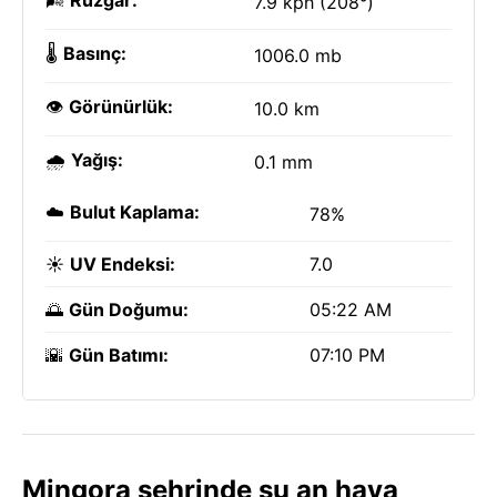
🌬️
Rüzgar:
7.9 kph (208°)
🌡️
Basınç:
1006.0 mb
👁️
Görünürlük:
10.0 km
🌧️
Yağış:
0.1 mm
☁️
Bulut Kaplama:
78%
☀️
UV Endeksi:
7.0
🌅
Gün Doğumu:
05:22 AM
🌇
Gün Batımı:
07:10 PM
Mingora şehrinde şu an hava