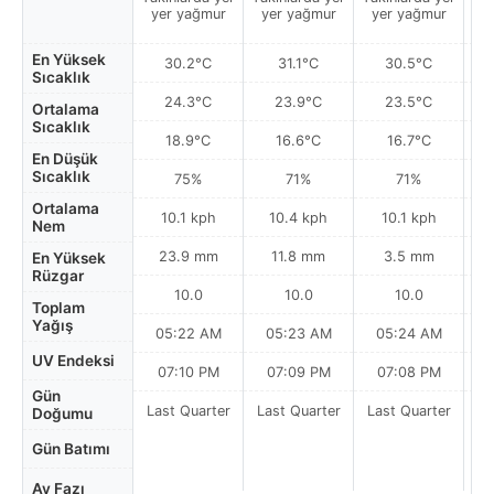
yer yağmur
yer yağmur
yer yağmur
y
En Yüksek
30.2°C
31.1°C
30.5°C
Sıcaklık
24.3°C
23.9°C
23.5°C
Ortalama
Sıcaklık
18.9°C
16.6°C
16.7°C
En Düşük
Sıcaklık
75%
71%
71%
Ortalama
10.1 kph
10.4 kph
10.1 kph
Nem
23.9 mm
11.8 mm
3.5 mm
En Yüksek
Rüzgar
10.0
10.0
10.0
Toplam
Yağış
05:22 AM
05:23 AM
05:24 AM
0
UV Endeksi
07:10 PM
07:09 PM
07:08 PM
Gün
Last Quarter
Last Quarter
Last Quarter
Doğumu
Gün Batımı
Ay Fazı