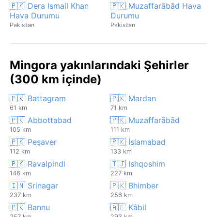
🇵🇰 Dera Ismail Khan
🇵🇰 Muzaffarābād Hava
Hava Durumu
Durumu
Pakistan
Pakistan
Mingora yakınlarındaki Şehirler
(300 km içinde)
🇵🇰 Battagram
🇵🇰 Mardan
61 km
71 km
🇵🇰 Abbottabad
🇵🇰 Muzaffarābād
105 km
111 km
🇵🇰 Peşaver
🇵🇰 İslamabad
112 km
133 km
🇵🇰 Ravalpindi
🇹🇯 Ishqoshim
146 km
227 km
🇮🇳 Srinagar
🇵🇰 Bhimber
237 km
256 km
🇵🇰 Bannu
🇦🇫 Kâbil
257 km
293 km