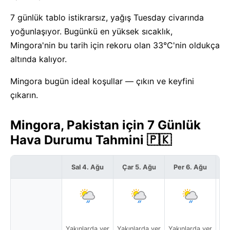
7 günlük tablo istikrarsız, yağış Tuesday civarında
yoğunlaşıyor. Bugünkü en yüksek sıcaklık,
Mingora'nin bu tarih için rekoru olan 33°C'nin oldukça
altında kalıyor.
Mingora bugün ideal koşullar — çıkın ve keyfini
çıkarın.
Mingora, Pakistan için 7 Günlük
Hava Durumu Tahmini 🇵🇰
Sal 4. Ağu
Çar 5. Ağu
Per 6. Ağu
C
Yakınlarda yer
Yakınlarda yer
Yakınlarda yer
Yak