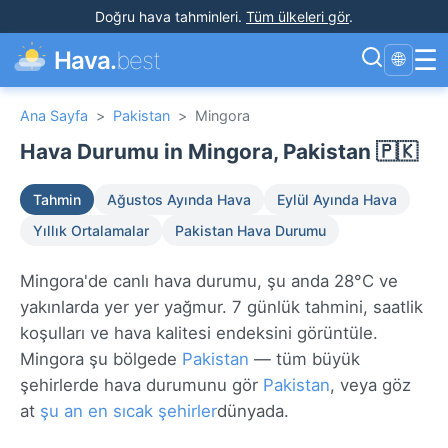
Doğru hava tahminleri
.
Tüm ülkeleri gör
.
☰
Hava.
best
🌐
Ana Sayfa
>
Pakistan
>
Mingora
Hava Durumu in Mingora, Pakistan 🇵🇰
Tahmin
Ağustos Ayında Hava
Eylül Ayında Hava
Yıllık Ortalamalar
Pakistan Hava Durumu
Mingora'de canlı hava durumu, şu anda 28°C ve
yakınlarda yer yer yağmur. 7 günlük tahmini, saatlik
koşulları ve hava kalitesi endeksini görüntüle.
Mingora şu bölgede
Pakistan
— tüm büyük
şehirlerde hava durumunu gör
Pakistan
, veya göz
at
şu an en sıcak şehirler
dünyada.