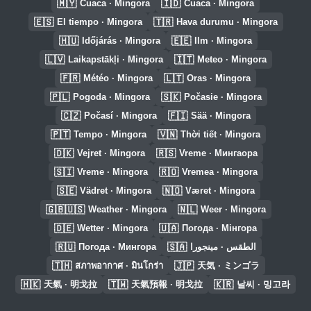
🇲🇾
🇮🇩
Cuaca · Mingora
Cuaca · Mingora
🇪🇸
🇹🇷
El tiempo · Mingora
Hava durumu · Mingora
🇭🇺
🇪🇪
Időjárás · Mingora
Ilm · Mingora
🇱🇻
🇮🇹
Laikapstākļi · Mingora
Meteo · Mingora
🇫🇷
🇱🇹
Météo · Mingora
Oras · Mingora
🇵🇱
🇸🇰
Pogoda · Mingora
Počasie · Mingora
🇨🇿
🇫🇮
Počasí · Mingora
Sää · Mingora
🇵🇹
🇻🇳
Tempo · Mingora
Thời tiết · Mingora
🇩🇰
🇷🇸
Vejret · Mingora
Vreme · Мингаора
🇸🇮
🇷🇴
Vreme · Mingora
Vremea · Mingora
🇸🇪
🇳🇴
Vädret · Mingora
Været · Mingora
🇬🇧🇺🇸
🇳🇱
Weather · Mingora
Weer · Mingora
🇩🇪
🇺🇦
Wetter · Mingora
Погода · Мінгора
🇷🇺
🇸🇦
Погода · Мингора
الطقس · مينجورا
🇹🇭
🇯🇵
สภาพอากาศ · มินโกร่า
天気 · ミンゴラ
🇭🇰
🇹🇼
🇰🇷
天氣 · 明戈拉
天氣預報 · 明戈拉
날씨 · 밍고라