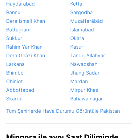
Haydarabad
Ketta
Bannu
Sargodha
Dera Ismail Khan
Muzaffarābād
Battagram
İslamabad
Sukkur
Okara
Rahim Yar Khan
Kasur
Dera Ghazi Khan
Tando Allahyar
Larkana
Nawabshah
Bhimber
Jhang Sadar
Chiniot
Mardan
Abbottabad
Mirpur Khas
Skardu
Bahawalnagar
Tüm Şehirlerde Hava Durumu Görüntüle Pakistan
Mingora ile aynı Saat Diliminde