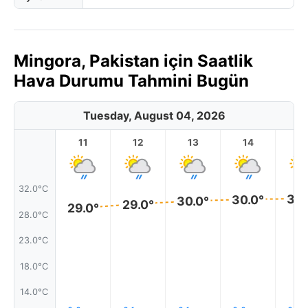
Mingora, Pakistan için Saatlik
Hava Durumu Tahmini Bugün
Tuesday, August 04, 2026
11
12
13
14
1
32.0°C
30.
30.0°
30.0°
29.0°
29.0°
28.0°C
23.0°C
18.0°C
14.0°C