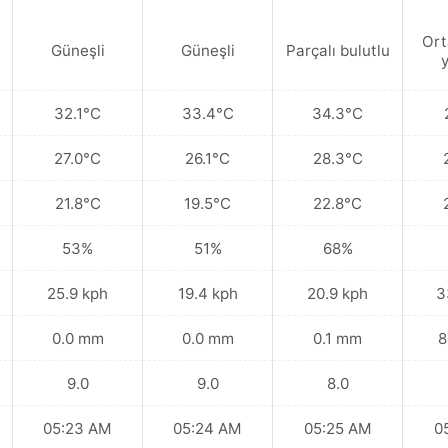
Ort
Güneşli
Güneşli
Parçalı bulutlu
32.1°C
33.4°C
34.3°C
27.0°C
26.1°C
28.3°C
21.8°C
19.5°C
22.8°C
53%
51%
68%
25.9 kph
19.4 kph
20.9 kph
3
0.0 mm
0.0 mm
0.1 mm
8
9.0
9.0
8.0
05:23 AM
05:24 AM
05:25 AM
0