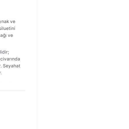
aynak ve
iluetini
fağı ve
idir;
 civarında
r. Seyahat
.
iyesi
sağanakları
ın