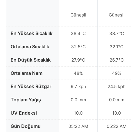
Güneşli
Güneşli
En Yüksek Sıcaklık
38.4°C
38.7°C
Ortalama Sıcaklık
32.5°C
32.1°C
En Düşük Sıcaklık
27.9°C
26.7°C
Ortalama Nem
48%
49%
En Yüksek Rüzgar
9.7 kph
24.5 kph
Toplam Yağış
0.0 mm
0.0 mm
UV Endeksi
10.0
10.0
Gün Doğumu
05:22 AM
05:22 AM