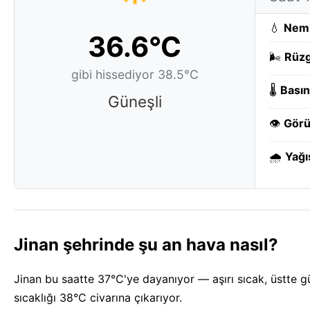
💧
Nem
36.6°C
🌬️
Rüzg
gibi hissediyor 38.5°C
🌡️
Basın
Güneşli
👁️
Görü
🌧️
Yağı
Jinan şehrinde şu an hava nasıl?
Jinan bu saatte 37°C'ye dayanıyor — aşırı sıcak, üstte gün
sıcaklığı 38°C civarına çıkarıyor.