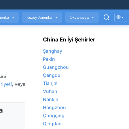
.
🌐
erika
Kuzey Amerika
Okyanusya
▾
▼
▼
▼
China En İyi Şehirler
Şanghay
Pekin
Guangzhou
Çengdu
ini
Tianjin
iyeti
, veya
Vuhan
Nankin
Hangzhou
a
Çongçing
Qingdao