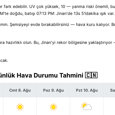
r fark edebilir. UV çok yüksek, 10 — yanma riski önemli, b
'te doğdu, batışı 07:13 PM: Jinan'de 13s 51dakika ışık var.
mm. Şemsiyeyi evde bırakabilirsiniz — hava kuru kalıyor. Bu
hazırlıklı olun. Bu, Jinan'yi rekor bölgesine yaklaştırıyor 
ıcak.
Günlük Hava Durumu Tahmini 🇨🇳
Cmt 8. Ağu
Paz 9. Ağu
Pzt 10. Ağu
Sa