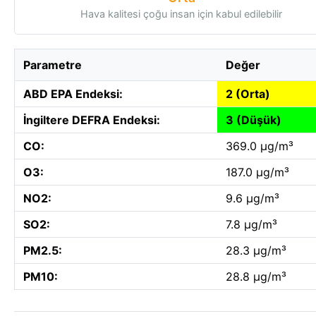
Hava kalitesi çoğu insan için kabul edilebilir
Parametre
Değer
ABD EPA Endeksi:
2 (Orta)
İngiltere DEFRA Endeksi:
3 (Düşük)
CO:
369.0 µg/m³
O3:
187.0 µg/m³
NO2:
9.6 µg/m³
SO2:
7.8 µg/m³
PM2.5:
28.3 µg/m³
PM10:
28.8 µg/m³