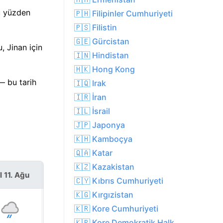
u yüzden
🇵🇭 Filipinler Cumhuriyeti
🇵🇸 Filistin
🇬🇪 Gürcistan
, Jinan için
🇮🇳 Hindistan
🇭🇰 Hong Kong
— bu tarih
🇮🇶 Irak
🇮🇷 İran
🇮🇱 İsrail
🇯🇵 Japonya
🇰🇭 Kamboçya
🇶🇦 Katar
🇰🇿 Kazakistan
l 11. Ağu
Çar 12. Ağu
🇨🇾 Kıbrıs Cumhuriyeti
🇰🇬 Kırgızistan
🇰🇷 Kore Cumhuriyeti
🇰🇵 Kore Demokratik Halk