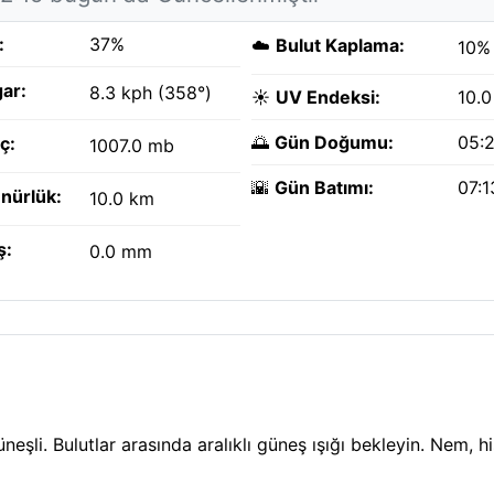
:
37%
☁️
Bulut Kaplama:
10%
ar:
8.3 kph (358°)
☀️
UV Endeksi:
10.0
🌅
Gün Doğumu:
05:
ç:
1007.0 mb
🌇
Gün Batımı:
07:
nürlük:
10.0 km
ş:
0.0 mm
eşli. Bulutlar arasında aralıklı güneş ışığı bekleyin. Nem, h