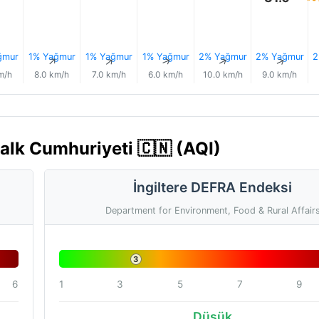
ğmur
1% Yağmur
1% Yağmur
1% Yağmur
2% Yağmur
2% Yağmur
2
↑
↑
↑
↑
↑
↑
m/h
8.0 km/h
7.0 km/h
6.0 km/h
10.0 km/h
9.0 km/h
Halk Cumhuriyeti 🇨🇳 (AQI)
İngiltere DEFRA Endeksi
Department for Environment, Food & Rural Affair
3
6
1
3
5
7
9
Düşük