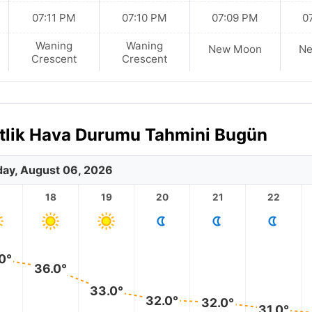
07:11 PM
07:10 PM
07:09 PM
0
Waning
Waning
New Moon
N
Crescent
Crescent
aatlik Hava Durumu Tahmini Bugün
ay, August 06, 2026
18
19
20
21
22
0°
36.0°
33.0°
32.0°
32.0°
31.0°