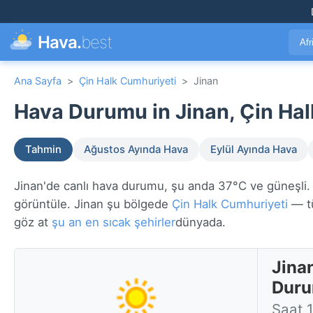
Hava.
best
Afr
Ana Sayfa
>
Çin Halk Cumhuriyeti
>
Jinan
Hava Durumu in Jinan, Çin Hal
Tahmin
Ağustos Ayında Hava
Eylül Ayında Hava
Jinan'de canlı hava durumu, şu anda 37°C ve güneşli. 7
görüntüle. Jinan şu bölgede
Çin Halk Cumhuriyeti
— tü
göz at
şu an en sıcak şehirler
dünyada.
Jina
Dur
Saat 