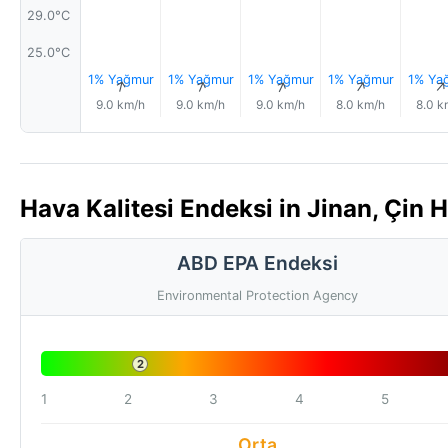
29.0°C
25.0°C
1% Yağmur
1% Yağmur
1% Yağmur
1% Yağmur
1% Ya
↑
↑
↑
↑
9.0 km/h
9.0 km/h
9.0 km/h
8.0 km/h
8.0 k
Hava Kalitesi Endeksi in Jinan, Çin 
ABD EPA Endeksi
Environmental Protection Agency
2
1
2
3
4
5
Orta