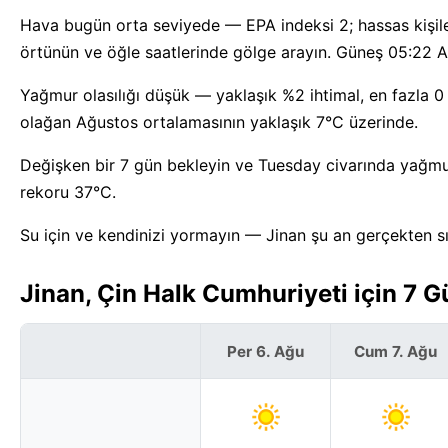
Hava bugün orta seviyede — EPA indeksi 2; hassas kişile
örtünün ve öğle saatlerinde gölge arayın. Güneş 05:22 AM
Yağmur olasılığı düşük — yaklaşık %2 ihtimal, en fazla 0 
olağan Ağustos ortalamasının yaklaşık 7°C üzerinde.
Değişken bir 7 gün bekleyin ve Tuesday civarında yağmura 
rekoru 37°C.
Su için ve kendinizi yormayın — Jinan şu an gerçekten s
Jinan, Çin Halk Cumhuriyeti için 7 
Per 6. Ağu
Cum 7. Ağu