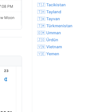
🇹🇯 Tacikistan
7:08 PM
07:07 PM
🇹🇭 Tayland
ew Moon
New Moon
🇹🇼 Tayvan
🇹🇲 Türkmenistan
🇴🇲 Umman
🇯🇴 Ürdün
🇻🇳 Vietnam
🇾🇪 Yemen
23
1
2
3
4