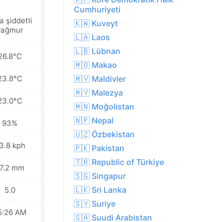
Cumhuriyeti
a şiddetli
Orta şiddetli
🇰🇼 Kuveyt
yağmur
yağmur
🇱🇦 Laos
🇱🇧 Lübnan
26.8°C
24.6°C
🇲🇴 Makao
23.8°C
22.7°C
🇲🇻 Maldivler
🇲🇾 Malezya
23.0°C
20.6°C
🇲🇳 Moğolistan
🇳🇵 Nepal
93%
99%
🇺🇿 Özbekistan
3.8 kph
13.0 kph
🇵🇰 Pakistan
🇹🇷 Republic of Türkiye
7.2 mm
80.8 mm
🇸🇬 Singapur
🇱🇰 Sri Lanka
5.0
5.0
🇸🇾 Suriye
5:26 AM
05:27 AM
🇸🇦 Suudi Arabistan