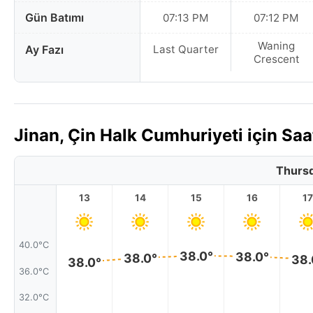
Gün Batımı
07:13 PM
07:12 PM
Waning
Ay Fazı
Last Quarter
Crescent
Jinan, Çin Halk Cumhuriyeti için S
Thursd
13
14
15
16
17
40.0°C
38.0°
38.0°
38.0°
38.
38.0°
36.0°C
32.0°C