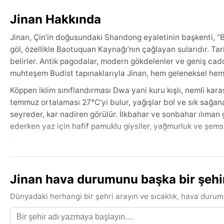
Jinan Hakkında
Jinan, Çin’in doğusundaki Shandong eyaletinin başkenti, “Ba
göl, özellikle Baotuquan Kaynağı’nın çağlayan sularıdır. Tari
belirler. Antik pagodalar, modern gökdelenler ve geniş cadd
muhteşem Budist tapınaklarıyla Jinan, hem geleneksel hem 
Köppen iklim sınıflandırması Dwa yani kuru kışlı, nemli karas
temmuz ortalaması 27°C’yi bulur, yağışlar bol ve sık sağana
seyreder, kar nadiren görülür. İlkbahar ve sonbahar ılıman 
ederken yaz için hafif pamuklu giysiler, yağmurluk ve şemsiy
En iyi seyahat zamanı nisan-mayıs ve eylül-ekim aylarıdır;
daha rahattır. Kışın ara sıra yoğun sis görülebilir; kar yağış
getirebilir, bu yüzden bu aylarda hava durumu uyarıları taki
Jinan hava durumunu başka bir şehirl
kavurucu sıcağı ve nemidir.
Dünyadaki herhangi bir şehri arayın ve sıcaklık, hava durum