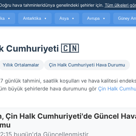
Doğru hava tahminleri
dünya genelindeki şehirler için
.
Tüm ülkeleri gör
ika
Antarktika
Asya
Avrupa
Güney Am
▼
▼
▼
▼
k Cumhuriyeti 🇨🇳
Yıllık Ortalamalar
Çin Halk Cumhuriyeti Hava Durumu
 günlük tahmini, saatlik koşulları ve hava kalitesi endeks
m büyük şehirlerde hava durumunu gör
Çin Halk Cumhur
n, Çin Halk Cumhuriyeti'de Güncel Hav
umu
12:15 bugün'da Güncellenmiştir