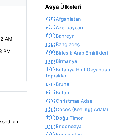
Asya Ülkeleri
🇦🇫 Afganistan
🇦🇿 Azerbaycan
🇧🇭 Bahreyn
22 AM
🇧🇩 Bangladeş
13 PM
🇦🇪 Birleşik Arap Emirlikleri
🇲🇲 Birmanya
🇮🇴 Britanya Hint Okyanusu
Toprakları
🇧🇳 Brunei
🇧🇹 Butan
🇨🇽 Christmas Adası
🇨🇨 Cocos (Keeling) Adaları
🇹🇱 Doğu Timor
issedilen
🇮🇩 Endonezya
🇦🇲 Ermenistan