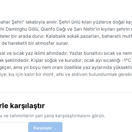
har Şehri” lakabıyla anılır. Şehri ünlü kılan yüzlerce doğal k
hi Daminghu Gölü, Qianfo Dağı ve Sarı Nehir’in kıyıları şehrin s
eler bir arada durur. Kalabalık sokak pazarları, baharatlı mut
de hareketli bir atmosfer sunar.
al ve sıcak yaz iklimi altındadır. Yazlar bunaltıcı sıcak ve neml
k şeklindedir. Kışlar soğuk ve kurudur; ocak ayı sıcaklığı -1°C
geçer, ama yıl boyu nem oranı özellikle yaz aylarında yüksekti
e; kış için kalın bir mont, atkı ve eldiven bulundurmak gerekir
 bu dönemlerde sıcaklık ılıman, yağış miktarı düşük ve nem sev
ı ise çok hafif ve kısa sürelidir. Yaz musonu şiddetli fırtına ve 
p edilmelidir. Jinan’ı ziyaret edenler için en büyük zorluk, yaz
e karşılaştır
u ve tahminlerin yan yana karşılaştırmasını görün.
Karşılaştır →