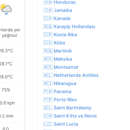
🇭🇳 Honduras
🇯🇲 Jamaika
🇨🇦 Kanada
🇧🇶 Karayip Hollandası
nlarda yer
Yakınlarda yer
🇨🇷 Kosta Rika
r yağmur
yer yağmur
🇨🇺 Küba
28.3°C
28.3°C
🇲🇶 Martinik
🇲🇽 Meksika
28.1°C
28.0°C
🇲🇸 Montserrat
🇳🇱 Netherlands Antilles
28.0°C
27.7°C
🇳🇮 Nikaragua
75%
77%
🇵🇦 Panama
🇵🇷 Porto Riko
0.6 kph
32.8 kph
🇧🇱 Saint Barthélemy
🇰🇳 Saint Kitts ve Nevis
0.2 mm
0.1 mm
🇱🇨 Saint Lucia
6.0
7.0