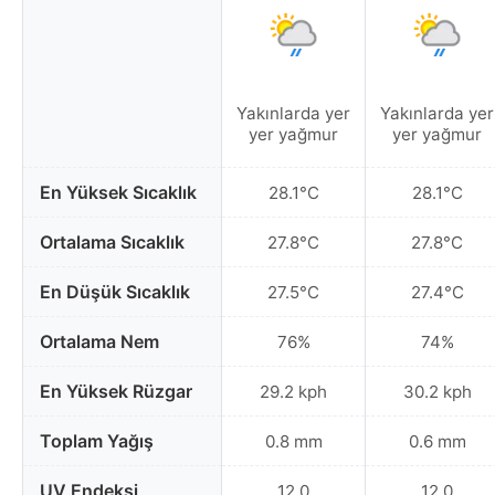
Yakınlarda yer
Yakınlarda yer
yer yağmur
yer yağmur
En Yüksek Sıcaklık
28.1°C
28.1°C
Ortalama Sıcaklık
27.8°C
27.8°C
En Düşük Sıcaklık
27.5°C
27.4°C
Ortalama Nem
76%
74%
En Yüksek Rüzgar
29.2 kph
30.2 kph
Toplam Yağış
0.8 mm
0.6 mm
UV Endeksi
12.0
12.0