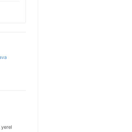
ava
 yerel