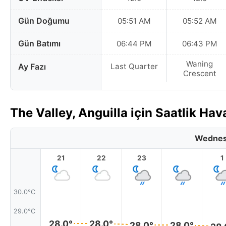
Gün Doğumu
05:51 AM
05:52 AM
Gün Batımı
06:44 PM
06:43 PM
Waning
Ay Fazı
Last Quarter
Crescent
The Valley, Anguilla için Saatlik Ha
Wednes
21
22
23
1
30.0°C
29.0°C
28.0°
28.0°
28.0°
28.0°