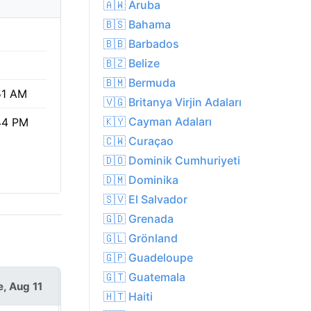
🇦🇼 Aruba
🇧🇸 Bahama
%
🇧🇧 Barbados
🇧🇿 Belize
🇧🇲 Bermuda
51 AM
🇻🇬 Britanya Virjin Adaları
🇰🇾 Cayman Adaları
44 PM
🇨🇼 Curaçao
🇩🇴 Dominik Cumhuriyeti
🇩🇲 Dominika
🇸🇻 El Salvador
🇬🇩 Grenada
🇬🇱 Grönland
🇬🇵 Guadeloupe
🇬🇹 Guatemala
e, Aug 11
Wed, Aug 12
🇭🇹 Haiti