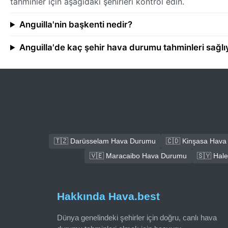
tahminler için aşağıdaki şehirleri kontrol edin.
Anguilla'nin başkenti nedir?
Anguilla'de kaç şehir hava durumu tahminleri sağlı
🇹🇿 Darüsselam Hava Durumu
🇨🇩 Kinşasa Hav
🇻🇪 Maracaibo Hava Durumu
🇸🇾 Hal
Hakkında Hava.best
Dünya genelindeki şehirler için doğru, canlı hava