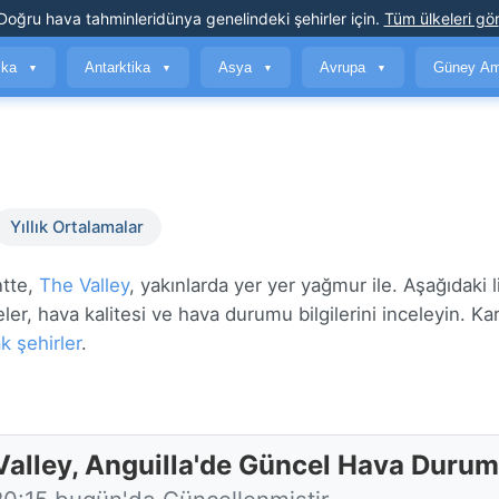
Doğru hava tahminleri
dünya genelindeki şehirler için
.
Tüm ülkeleri gör
ika
Antarktika
Asya
Avrupa
Güney Am
▼
▼
▼
▼
Yıllık Ortalamalar
ntte,
The Valley
, yakınlarda yer yer yağmur ile. Aşağıdaki 
er, hava kalitesi ve hava durumu bilgilerini inceleyin. Karş
k şehirler
.
Valley, Anguilla'de Güncel Hava Duru