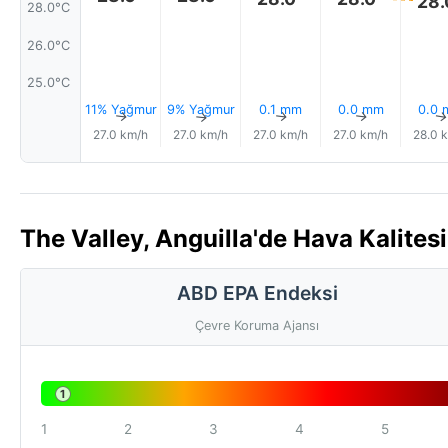
28.
28.0°C
26.0°C
25.0°C
11% Yağmur
9% Yağmur
0.1 mm
0.0 mm
0.0
↑
↑
↑
↑
27.0 km/h
27.0 km/h
27.0 km/h
27.0 km/h
28.0 
The Valley, Anguilla'de Hava Kalites
ABD EPA Endeksi
Çevre Koruma Ajansı
1
1
2
3
4
5