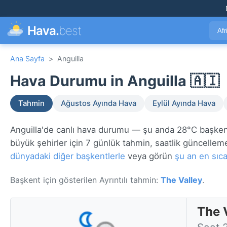
Hava.
best
Afr
Ana Sayfa
>
Anguilla
Hava Durumu in Anguilla 🇦🇮
Tahmin
Ağustos Ayında Hava
Eylül Ayında Hava
Anguilla'de canlı hava durumu — şu anda 28°C başke
büyük şehirler için 7 günlük tahmin, saatlik güncellemel
dünyadaki diğer başkentlerle
veya görün
şu an en sıca
Başkent için gösterilen Ayrıntılı tahmin:
The Valley
.
The 