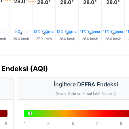
0°
28.0°
28.0°
28.0°
28.0°
28.0°
 mm
0.0 mm
12% Yağmur
12% Yağmur
11% Yağmur
11% Yağmur
1
↑
↑
↑
↑
↑
↑
km/h
29.0 km/h
27.0 km/h
26.0 km/h
26.0 km/h
26.0 km/h
i Endeksi (AQI)
İngiltere DEFRA Endeksi
Çevre, Gıda ve Kırsal İşler Bakanlığı
1
6
1
3
5
7
9