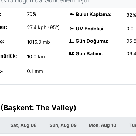
20:15 bugün'da Güncellenmiştir
:
73%
☁️
Bulut Kaplama:
82
ar:
27.4 kph (95°)
☀️
UV Endeksi:
0.0
🌅
Gün Doğumu:
05:
ç:
1016.0 mb
🌇
Gün Batımı:
06:
nürlük:
10.0 km
ş:
0.1 mm
 (Başkent: The Valley)
Sat, Aug 08
Sun, Aug 09
Mon, Aug 10
Tu