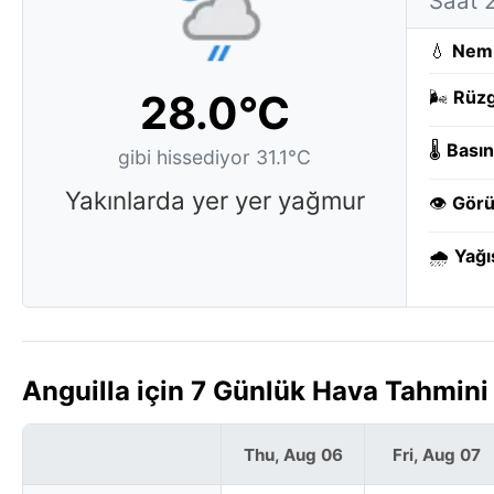
Saat 
💧
Nem
28.0°C
🌬️
Rüzg
🌡️
Basın
gibi hissediyor 31.1°C
Yakınlarda yer yer yağmur
👁️
Görü
🌧️
Yağı
Anguilla için 7 Günlük Hava Tahmini
Thu, Aug 06
Fri, Aug 07