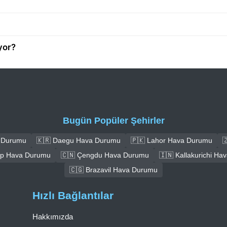
yor?
Bugün Popüler Şehirler
a Durumu
🇰🇷 Daegu Hava Durumu
🇵🇰 Lahor Hava Durumu

ep Hava Durumu
🇨🇳 Çengdu Hava Durumu
🇮🇳 Kallakurichi H
🇨🇬 Brazavil Hava Durumu
Hızlı Bağlantılar
Hakkımızda