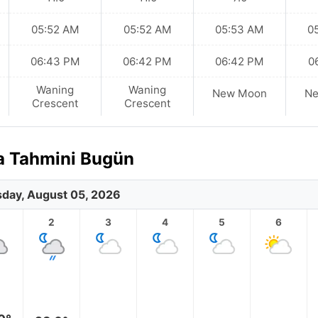
05:52 AM
05:52 AM
05:53 AM
0
06:43 PM
06:42 PM
06:42 PM
0
Waning
Waning
New Moon
N
Crescent
Crescent
va Tahmini Bugün
day, August 05, 2026
2
3
4
5
6