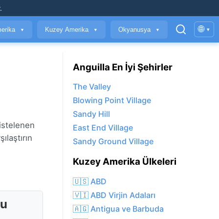
.
🌐
erika
Kuzey Amerika
Okyanusya
▾
▼
▼
▼
Anguilla En İyi Şehirler
The Valley
Blowing Point Village
Sandy Hill
listelenen
East End Village
ılaştırın
Sandy Ground Village
Kuzey Amerika Ülkeleri
🇺🇸 ABD
🇻🇮 ABD Virjin Adaları
mu
🇦🇬 Antigua ve Barbuda