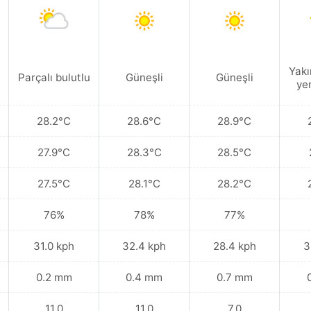
Yakı
Parçalı bulutlu
Güneşli
Güneşli
ye
28.2°C
28.6°C
28.9°C
27.9°C
28.3°C
28.5°C
27.5°C
28.1°C
28.2°C
76%
78%
77%
31.0 kph
32.4 kph
28.4 kph
3
0.2 mm
0.4 mm
0.7 mm
11.0
11.0
7.0