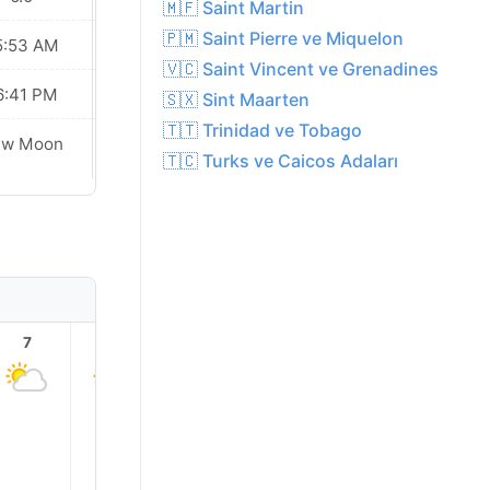
🇲🇫 Saint Martin
🇵🇲 Saint Pierre ve Miquelon
5:53 AM
05:53 AM
🇻🇨 Saint Vincent ve Grenadines
6:41 PM
06:40 PM
🇸🇽 Sint Maarten
🇹🇹 Trinidad ve Tobago
ew Moon
New Moon
🇹🇨 Turks ve Caicos Adaları
7
8
9
10
11
12
28.0°
28.0°
28.0°