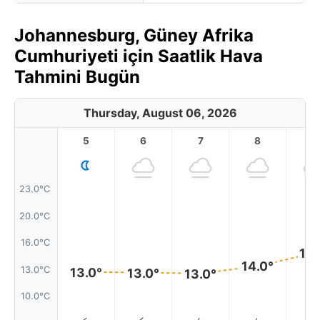
Johannesburg, Güney Afrika
Cumhuriyeti için Saatlik Hava
Tahmini Bugün
Thursday, August 06, 2026
5
6
7
8
9
23.0°C
20.0°C
16.0°C
15.
14.0°
13.0°C
13.0°
13.0°
13.0°
10.0°C