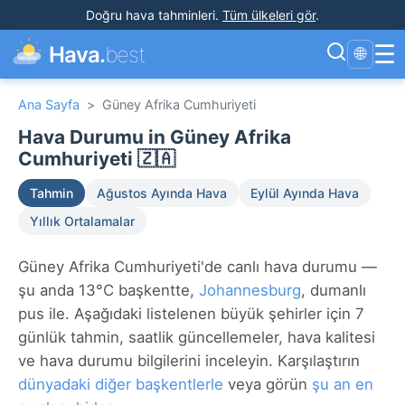
Doğru hava tahminleri
.
Tüm ülkeleri gör
.
☰
Hava.
best
🌐
Ana Sayfa
>
Güney Afrika Cumhuriyeti
Hava Durumu in Güney Afrika
Cumhuriyeti 🇿🇦
Tahmin
Ağustos Ayında Hava
Eylül Ayında Hava
Yıllık Ortalamalar
Güney Afrika Cumhuriyeti'de canlı hava durumu —
şu anda 13°C başkentte,
Johannesburg
, dumanlı
pus ile. Aşağıdaki listelenen büyük şehirler için 7
günlük tahmin, saatlik güncellemeler, hava kalitesi
ve hava durumu bilgilerini inceleyin. Karşılaştırın
dünyadaki diğer başkentlerle
veya görün
şu an en