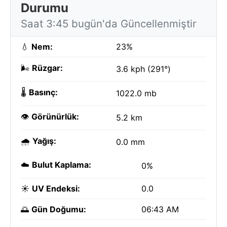
Durumu
Saat 3:45 bugün'da Güncellenmiştir
💧
Nem:
23%
🌬️
Rüzgar:
3.6 kph (291°)
🌡️
Basınç:
1022.0 mb
👁️
Görünürlük:
5.2 km
🌧️
Yağış:
0.0 mm
☁️
Bulut Kaplama:
0%
☀️
UV Endeksi:
0.0
🌅
Gün Doğumu:
06:43 AM