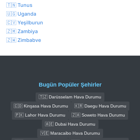
🇹🇳 Tunus
🇺🇬 Uganda
🇨🇻 Yeşilburun
🇿🇲 Zambiya
🇿🇼 Zimbabve
Bugün Popüler Şehirler
🇹🇿 Darüsselam Hava Durumu
🇨🇩 Kinşasa Hava Durumu
🇰🇷 Daegu Hava Durumu
🇵🇰 Lahor Hava Durumu
🇿🇦 Soweto Hava Durumu
🇦🇪 Dubai Hava Durumu
🇻🇪 Maracaibo Hava Durumu