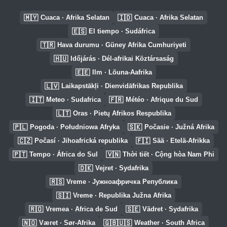
🇲🇾
🇮🇩
Cuaca · Afrika Selatan
Cuaca · Afrika Selatan
🇪🇸
El tiempo · Sudáfrica
🇹🇷
Hava durumu · Güney Afrika Cumhuriyeti
🇭🇺
Időjárás · Dél-afrikai Köztársaság
🇪🇪
Ilm · Lõuna-Aafrika
🇱🇻
Laikapstākļi · Dienvidāfrikas Republika
🇮🇹
🇫🇷
Meteo · Sudafrica
Météo · Afrique du Sud
🇱🇹
Oras · Pietų Afrikos Respublika
🇵🇱
🇸🇰
Pogoda · Południowa Afryka
Počasie · Južná Afrika
🇨🇿
🇫🇮
Počasí · Jihoafrická republika
Sää · Etelä-Afrikka
🇵🇹
🇻🇳
Tempo · África do Sul
Thời tiết · Cộng hòa Nam Phi
🇩🇰
Vejret · Sydafrika
🇷🇸
Vreme · Јужноафричка Република
🇸🇮
Vreme · Republika Južna Afrika
🇷🇴
🇸🇪
Vremea · Africa de Sud
Vädret · Sydafrika
🇳🇴
🇬🇧🇺🇸
Været · Sør-Afrika
Weather · South Africa