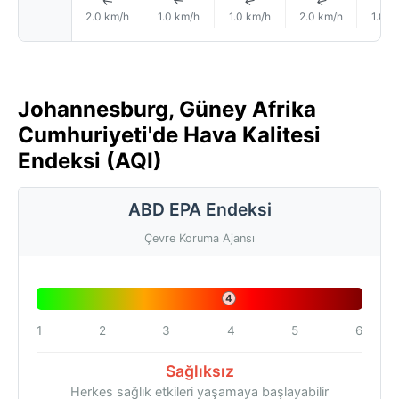
↑
↑
↑
↑
2.0 km/h
1.0 km/h
1.0 km/h
2.0 km/h
1.0 k
Johannesburg, Güney Afrika
Cumhuriyeti'de Hava Kalitesi
Endeksi (AQI)
ABD EPA Endeksi
Çevre Koruma Ajansı
4
1
2
3
4
5
6
Sağlıksız
Herkes sağlık etkileri yaşamaya başlayabilir