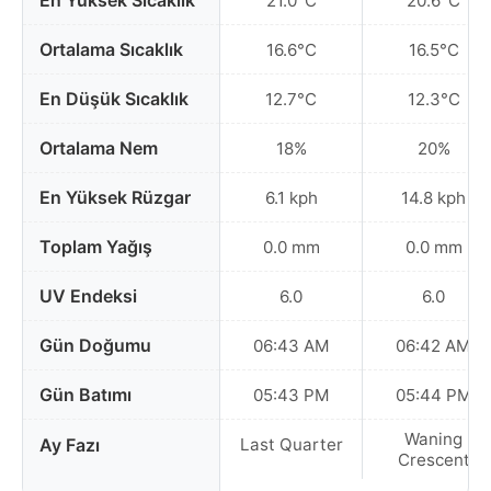
En Yüksek Sıcaklık
21.0°C
20.6°C
Ortalama Sıcaklık
16.6°C
16.5°C
En Düşük Sıcaklık
12.7°C
12.3°C
Ortalama Nem
18%
20%
En Yüksek Rüzgar
6.1 kph
14.8 kph
Toplam Yağış
0.0 mm
0.0 mm
UV Endeksi
6.0
6.0
Gün Doğumu
06:43 AM
06:42 AM
Gün Batımı
05:43 PM
05:44 PM
Waning
Ay Fazı
Last Quarter
Crescent