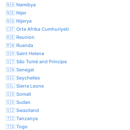
🇳🇦 Namibya
🇳🇪 Nijer
🇳🇬 Nijerya
🇨🇫 Orta Afrika Cumhuriyeti
🇷🇪 Reunion
🇷🇼 Ruanda
🇸🇭 Saint Helena
🇸🇹 São Tomé and Príncipe
🇸🇳 Senegal
🇸🇨 Seychelles
🇸🇱 Sierra Leone
🇸🇴 Somali
🇸🇩 Sudan
🇸🇿 Swaziland
🇹🇿 Tanzanya
🇹🇬 Togo