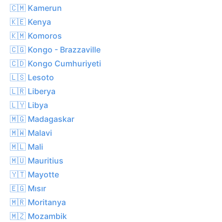
🇨🇲 Kamerun
🇰🇪 Kenya
🇰🇲 Komoros
🇨🇬 Kongo - Brazzaville
🇨🇩 Kongo Cumhuriyeti
🇱🇸 Lesoto
🇱🇷 Liberya
🇱🇾 Libya
🇲🇬 Madagaskar
🇲🇼 Malavi
🇲🇱 Mali
🇲🇺 Mauritius
🇾🇹 Mayotte
🇪🇬 Mısır
🇲🇷 Moritanya
🇲🇿 Mozambik