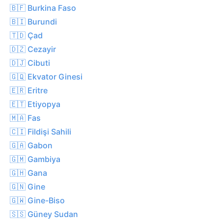
🇧🇫 Burkina Faso
🇧🇮 Burundi
🇹🇩 Çad
🇩🇿 Cezayir
🇩🇯 Cibuti
🇬🇶 Ekvator Ginesi
🇪🇷 Eritre
🇪🇹 Etiyopya
🇲🇦 Fas
🇨🇮 Fildişi Sahili
🇬🇦 Gabon
🇬🇲 Gambiya
🇬🇭 Gana
🇬🇳 Gine
🇬🇼 Gine-Biso
🇸🇸 Güney Sudan