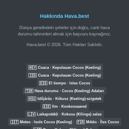
Hakkında Hava.best
Dünya genelindeki şehirler için doğru, canlı hava
durumu tahminleri almak için başvuru kaynağınız.
Hava.best © 2026. Tüm Hakları Saklıdır.
🇲🇾
Cuaca · Kepulauan Cocos (Keeling)
🇮🇩
Cuaca · Kepulauan Cocos (Keeling)
🇪🇸
El tiempo · Islas Cocos
🇹🇷
Hava durumu · Cocos (Keeling) Adaları
🇭🇺
Időjárás · Kókusz (Keeling)-szigetek
🇪🇪
Ilm · Kookossaared
🇱🇻
Laikapstākļi · Kokosu (Kīlinga) salas
🇮🇹
🇫🇷
Meteo · Isole Cocos (Keeling)
Météo · Îles Cocos