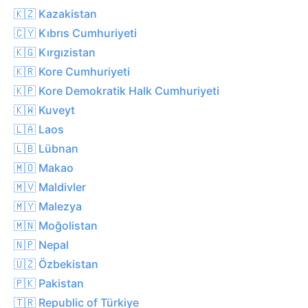
🇰🇿 Kazakistan
🇨🇾 Kıbrıs Cumhuriyeti
🇰🇬 Kırgızistan
🇰🇷 Kore Cumhuriyeti
🇰🇵 Kore Demokratik Halk Cumhuriyeti
🇰🇼 Kuveyt
🇱🇦 Laos
🇱🇧 Lübnan
🇲🇴 Makao
🇲🇻 Maldivler
🇲🇾 Malezya
🇲🇳 Moğolistan
🇳🇵 Nepal
🇺🇿 Özbekistan
🇵🇰 Pakistan
🇹🇷 Republic of Türkiye