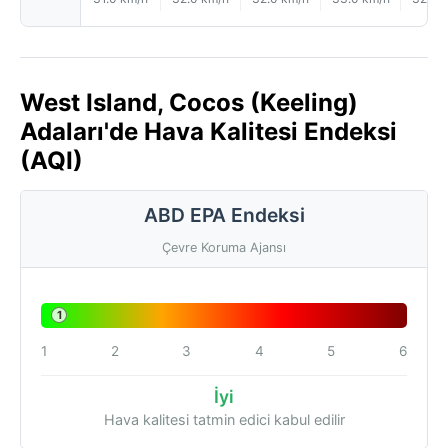
West Island, Cocos (Keeling)
Adaları'de Hava Kalitesi Endeksi
(AQI)
ABD EPA Endeksi
Çevre Koruma Ajansı
1
1
2
3
4
5
6
İyi
Hava kalitesi tatmin edici kabul edilir