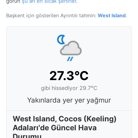
görün
şu an en sıcak şehirler
.
Başkent için gösterilen Ayrıntılı tahmin:
West Island
.
27.3°C
gibi hissediyor 29.7°C
Yakınlarda yer yer yağmur
West Island, Cocos (Keeling)
Adaları'de Güncel Hava
Durumu