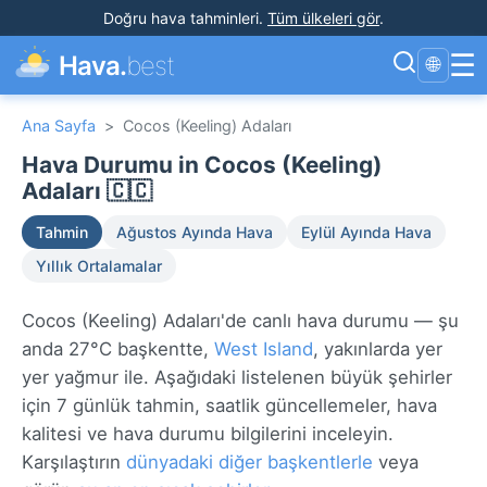
Doğru hava tahminleri
.
Tüm ülkeleri gör
.
☰
Hava.
best
🌐
Ana Sayfa
>
Cocos (Keeling) Adaları
Hava Durumu in Cocos (Keeling)
Adaları 🇨🇨
Tahmin
Ağustos Ayında Hava
Eylül Ayında Hava
Yıllık Ortalamalar
Cocos (Keeling) Adaları'de canlı hava durumu — şu
anda 27°C başkentte,
West Island
, yakınlarda yer
yer yağmur ile. Aşağıdaki listelenen büyük şehirler
için 7 günlük tahmin, saatlik güncellemeler, hava
kalitesi ve hava durumu bilgilerini inceleyin.
Karşılaştırın
dünyadaki diğer başkentlerle
veya