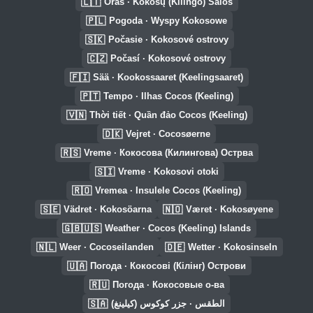
🇱🇹
Oras · Kokosų (Kilingo) Salos
🇵🇱
Pogoda · Wyspy Kokosowe
🇸🇰
Počasie · Kokosové ostrovy
🇨🇿
Počasí · Kokosové ostrovy
🇫🇮
Sää · Kookossaaret (Keelingsaaret)
🇵🇹
Tempo · Ilhas Cocos (Keeling)
🇻🇳
Thời tiết · Quần đảo Cocos (Keeling)
🇩🇰
Vejret · Cocosøerne
🇷🇸
Vreme · Кокосова (Килингова) Острва
🇸🇮
Vreme · Kokosovi otoki
🇷🇴
Vremea · Insulele Cocos (Keeling)
🇸🇪
🇳🇴
Vädret · Kokosöarna
Været · Kokosøyene
🇬🇧🇺🇸
Weather · Cocos (Keeling) Islands
🇳🇱
🇩🇪
Weer · Cocoseilanden
Wetter · Kokosinseln
🇺🇦
Погода · Кокосові (Кілінг) Острови
🇷🇺
Погода · Кокосовые о-ва
🇸🇦
الطقس · جزر كوكوس (كيلينغ)