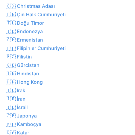
🇨🇽 Christmas Adası
🇨🇳 Çin Halk Cumhuriyeti
🇹🇱 Doğu Timor
🇮🇩 Endonezya
🇦🇲 Ermenistan
🇵🇭 Filipinler Cumhuriyeti
🇵🇸 Filistin
🇬🇪 Gürcistan
🇮🇳 Hindistan
🇭🇰 Hong Kong
🇮🇶 Irak
🇮🇷 İran
🇮🇱 İsrail
🇯🇵 Japonya
🇰🇭 Kamboçya
🇶🇦 Katar