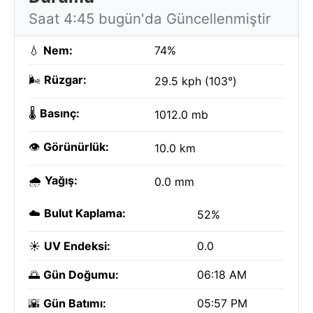
Saat 4:45 bugün'da Güncellenmiştir
💧
Nem:
74%
🌬️
Rüzgar:
29.5 kph (103°)
🌡️
Basınç:
1012.0 mb
👁️
Görünürlük:
10.0 km
🌧️
Yağış:
0.0 mm
☁️
Bulut Kaplama:
52%
☀️
UV Endeksi:
0.0
🌅
Gün Doğumu:
06:18 AM
🌇
Gün Batımı:
05:57 PM