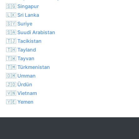
🇸🇬 Singapur
🇱🇰 Sri Lanka
🇸🇾 Suriye
🇸🇦 Suudi Arabistan
🇹🇯 Tacikistan
🇹🇭 Tayland
🇹🇼 Tayvan
🇹🇲 Türkmenistan
🇴🇲 Umman
🇯🇴 Ürdün
🇻🇳 Vietnam
🇾🇪 Yemen