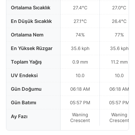
Ortalama Sıcaklık
27.4°C
27.0°C
En Düşük Sıcaklık
27.1°C
26.4°C
Ortalama Nem
74%
77%
En Yüksek Rüzgar
35.6 kph
35.6 kph
Toplam Yağış
0.9 mm
11.2 mm
UV Endeksi
10.0
10.0
Gün Doğumu
06:18 AM
06:18 AM
Gün Batımı
05:57 PM
05:57 PM
Waning
Waning
Ay Fazı
Crescent
Crescent