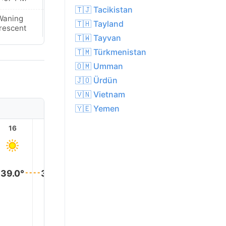
🇹🇯 Tacikistan
Waning
Waning
🇹🇭 Tayland
rescent
Crescent
🇹🇼 Tayvan
🇹🇲 Türkmenistan
🇴🇲 Umman
🇯🇴 Ürdün
🇻🇳 Vietnam
🇾🇪 Yemen
16
17
18
19
20
21
39.0°
39.0°
38.0°
37.0°
35.0°
34.0