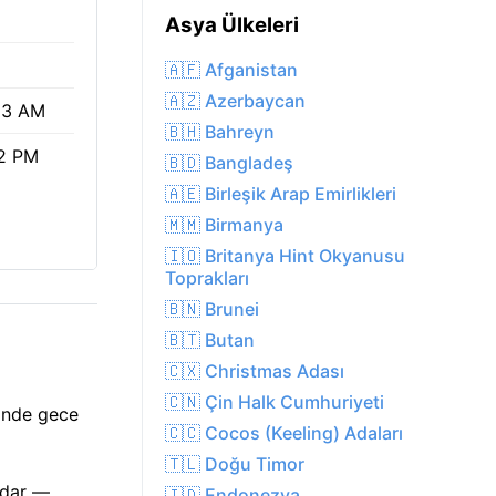
Asya Ülkeleri
🇦🇫 Afganistan
🇦🇿 Azerbaycan
23 AM
🇧🇭 Bahreyn
12 PM
🇧🇩 Bangladeş
🇦🇪 Birleşik Arap Emirlikleri
🇲🇲 Birmanya
🇮🇴 Britanya Hint Okyanusu
Toprakları
🇧🇳 Brunei
🇧🇹 Butan
🇨🇽 Christmas Adası
🇨🇳 Çin Halk Cumhuriyeti
inde gece
🇨🇨 Cocos (Keeling) Adaları
🇹🇱 Doğu Timor
adar —
🇮🇩 Endonezya