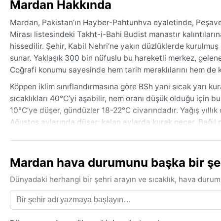
Mardan Hakkında
Mardan, Pakistan’ın Hayber-Pahtunhva eyaletinde, Peşave
Mirası listesindeki Takht-i-Bahi Budist manastır kalıntılar
hissedilir. Şehir, Kabil Nehri’ne yakın düzlüklerde kurulmuş
sunar. Yaklaşık 300 bin nüfuslu bu hareketli merkez, gelenek
Coğrafi konumu sayesinde hem tarih meraklılarını hem de kü
Köppen iklim sınıflandırmasına göre BSh yani sıcak yarı kur
sıcaklıkları 40°C’yi aşabilir, nem oranı düşük olduğu için buna
10°C’ye düşer, gündüzler 18-22°C civarındadır. Yağış yıll
Ağustos aylarında düşer; kalan aylarda kurak geçer. Bağıl 
renkli pamuklu giysiler, şapka ve güneş kremi; kışın ise ince
En uygun seyahat dönemi, ekimden marta kadar uzanan ılık 
Mardan hava durumunu başka bir şehi
gökyüzü genelde açıktır. Yaz aylarında sıcak hava dalgaları
özellikle karayolu ulaşımını etkileyebilir. Muson yağmurları 
Dünyadaki herhangi bir şehri arayın ve sıcaklık, hava durum
Bölgede siklon veya kum fırtınası gibi olağandışı hava olaylar