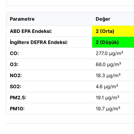
Parametre
Değer
ABD EPA Endeksi:
2 (Orta)
İngiltere DEFRA Endeksi:
2 (Düşük)
CO:
277.0 µg/m³
O3:
66.0 µg/m³
NO2:
18.3 µg/m³
SO2:
4.6 µg/m³
PM2.5:
19.1 µg/m³
PM10:
19.7 µg/m³