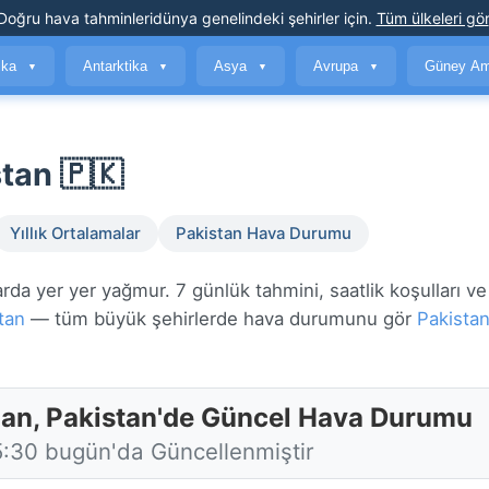
Doğru hava tahminleri
dünya genelindeki şehirler için
.
Tüm ülkeleri gör
ika
Antarktika
Asya
Avrupa
Güney Am
▼
▼
▼
▼
tan 🇵🇰
Yıllık Ortalamalar
Pakistan Hava Durumu
da yer yer yağmur. 7 günlük tahmini, saatlik koşulları v
tan
— tüm büyük şehirlerde hava durumunu gör
Pakista
an, Pakistan'de Güncel Hava Durumu
5:30 bugün'da Güncellenmiştir