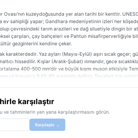
r Ovası’nın kuzeydoğusunda yer alan tarihi bir kenttir. UNE
ına ev sahipliği yapar; Gandhara medeniyetinin izleri her köşed
 olup çevresindeki tarım arazileri ve dağ siluetiyle dingin bir 
sel çarşıları, çay bahçeleri ve Pahtun misafirperverliğiyle bili
ltür gezginlerini kendine çeker.
ak karakterdedir. Yaz ayları (Mayıs-Eylül) aşırı sıcak geçer; 
ltıcı hissedilir. Kışlar (Aralık-Şubat) ılımandır, gece sıcaklıkla
ık ortalama 400-500 mm’dir ve büyük kısmı muson etkisiyle T
nem yıl boyunca %40-60 arasında değişir. Seyahat için yazın h
 bir ceket veya hırka yeterli olacaktır.
ve kuru mevsimdir. Bu aylarda sıcaklıklar 15-25°C arasında 
rle karşılaştır
 sık görülürken, kışın sabah saatlerinde yoğun sis oluşabilir;
genelde kısa süreli ve gürültülüdür, ancak bazen ani sel riski ta
u ve tahminlerin yan yana karşılaştırmasını görün.
ı nadirdir; daha çok sıcaklık aşırılıkları ve kış sisi öne çıkar.
Karşılaştır →