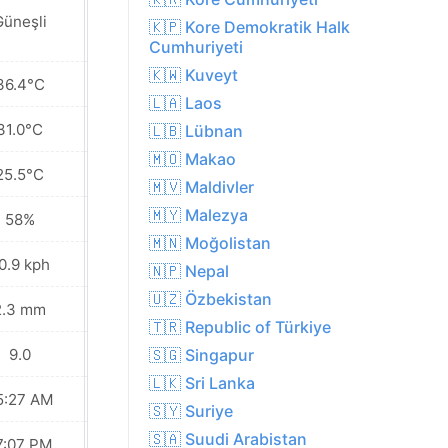
Güneşli
Güneşli
🇰🇵 Kore Demokratik Halk
Cumhuriyeti
🇰🇼 Kuveyt
36.4°C
36.4°C
🇱🇦 Laos
31.0°C
32.0°C
🇱🇧 Lübnan
🇲🇴 Makao
25.5°C
27.2°C
🇲🇻 Maldivler
🇲🇾 Malezya
58%
61%
🇲🇳 Moğolistan
0.9 kph
17.3 kph
🇳🇵 Nepal
🇺🇿 Özbekistan
2.3 mm
19.2 mm
🇹🇷 Republic of Türkiye
9.0
9.0
🇸🇬 Singapur
🇱🇰 Sri Lanka
5:27 AM
05:28 AM
🇸🇾 Suriye
🇸🇦 Suudi Arabistan
7:07 PM
07:06 PM