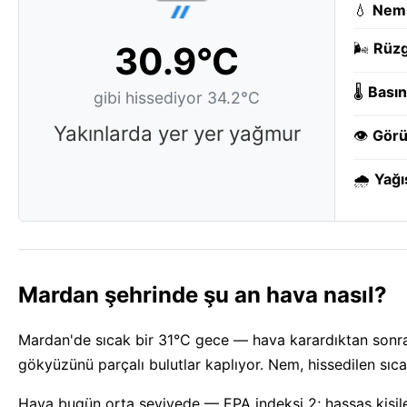
💧
Nem
30.9°C
🌬️
Rüzg
🌡️
Basın
gibi hissediyor 34.2°C
Yakınlarda yer yer yağmur
👁️
Görü
🌧️
Yağı
Mardan şehrinde şu an hava nasıl?
Mardan'de sıcak bir 31°C gece — hava karardıktan sonra
gökyüzünü parçalı bulutlar kaplıyor. Nem, hissedilen sıcak
Hava bugün orta seviyede — EPA indeksi 2; hassas kişile