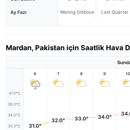
Ay Fazı
Waning Gibbous
Last Quarter
Mardan, Pakistan için Saatlik Hava
Sunda
6
7
8
9
1
41.0°C
38.0°C
34.
34.0°C
34.0°
33.0°
32.0°
31.0°
30.0°C