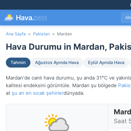
Hava.
best
Afr
Ana Sayfa
>
Pakistan
>
Mardan
Hava Durumu in Mardan, Pakis
Tahmin
Ağustos Ayında Hava
Eylül Ayında Hava
Mardan'de canlı hava durumu, şu anda 31°C ve yakınlar
kalitesi endeksini görüntüle. Mardan şu bölgede
Pakis
at
şu an en sıcak şehirler
dünyada.
Mard
Saat 