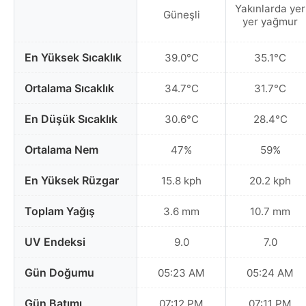
Yakınlarda yer
Güneşli
yer yağmur
En Yüksek Sıcaklık
39.0°C
35.1°C
Ortalama Sıcaklık
34.7°C
31.7°C
En Düşük Sıcaklık
30.6°C
28.4°C
Ortalama Nem
47%
59%
En Yüksek Rüzgar
15.8 kph
20.2 kph
Toplam Yağış
3.6 mm
10.7 mm
UV Endeksi
9.0
7.0
Gün Doğumu
05:23 AM
05:24 AM
Gün Batımı
07:12 PM
07:11 PM