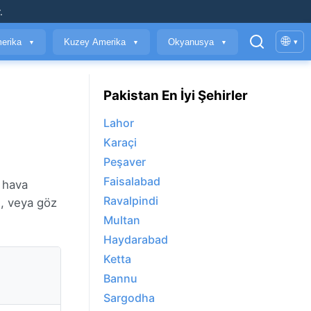
.
🌐
erika
Kuzey Amerika
Okyanusya
▾
▼
▼
▼
Pakistan En İyi Şehirler
Lahor
Karaçi
Peşaver
Faisalabad
e hava
Ravalpindi
n
, veya göz
Multan
Haydarabad
Ketta
Bannu
Sargodha