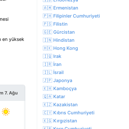
🇦🇲 Ermenistan
🇵🇭 Filipinler Cumhuriyeti
mesi
🇵🇸 Filistin
🇬🇪 Gürcistan
in en yüksek
🇮🇳 Hindistan
🇭🇰 Hong Kong
🇮🇶 Irak
🇮🇷 İran
🇮🇱 İsrail
🇯🇵 Japonya
🇰🇭 Kamboçya
m 7. Ağu
Cmt 8. Ağu
🇶🇦 Katar
🇰🇿 Kazakistan
🇨🇾 Kıbrıs Cumhuriyeti
🇰🇬 Kırgızistan
🇰🇷 Kore Cumhuriyeti