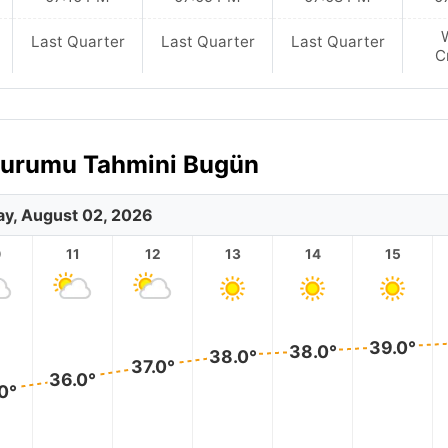
Last Quarter
Last Quarter
Last Quarter
C
 Durumu Tahmini Bugün
y, August 02, 2026
0
11
12
13
14
15
39.0°
38.0°
38.0°
37.0°
36.0°
0°