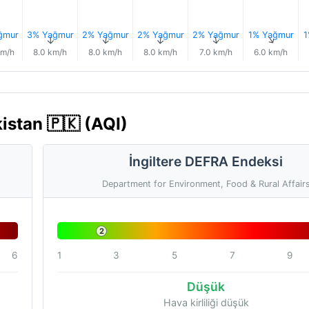
ğmur
3% Yağmur
2% Yağmur
2% Yağmur
2% Yağmur
1% Yağmur
1
↑
↑
↑
↑
↑
↑
km/h
8.0 km/h
8.0 km/h
8.0 km/h
7.0 km/h
6.0 km/h
istan 🇵🇰 (AQI)
İngiltere DEFRA Endeksi
Department for Environment, Food & Rural Affair
2
6
1
3
5
7
9
Düşük
Hava kirliliği düşük