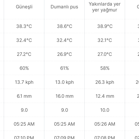
Yakınlarda yer
Güneşli
Dumanlı pus
yer yağmur
38.3°C
38.6°C
38.9°C
32.4°C
32.4°C
32.1°C
27.2°C
26.9°C
27.0°C
60%
61%
58%
13.7 kph
13.0 kph
26.3 kph
2
6.1 mm
16.0 mm
12.4 mm
9.0
9.0
10.0
05:25 AM
05:25 AM
05:26 AM
0
07:10 PM
07:09 PM
07:08 PM
0