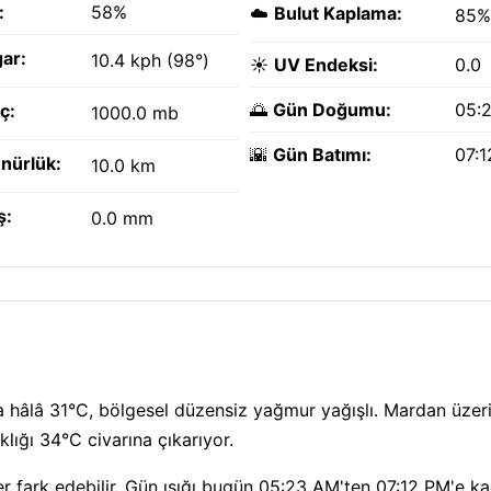
:
58%
☁️
Bulut Kaplama:
85%
ar:
10.4 kph (98°)
☀️
UV Endeksi:
0.0
🌅
Gün Doğumu:
05:
ç:
1000.0 mb
🌇
Gün Batımı:
07:
nürlük:
10.0 km
ş:
0.0 mm
 hâlâ 31°C, bölgesel düzensiz yağmur yağışlı. Mardan üzer
lığı 34°C civarına çıkarıyor.
r fark edebilir. Gün ışığı bugün 05:23 AM'ten 07:12 PM'e k