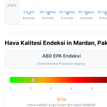
27.0°C
0.9 mm
6% Yağmur
5% Yağmur
5% Yağmur
3% Ya
↑
↑
↑
↑
8.0 km/h
9.0 km/h
11.0 km/h
10.0 km/h
10.0 
Hava Kalitesi Endeksi in Mardan, Pak
ABD EPA Endeksi
Environmental Protection Agency
2
1
2
3
4
5
Orta
Hava kalitesi çoğu insan için kabul edilebilir