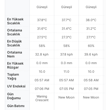
Güneşli
Güneşli
Güneşli
Par
En Yüksek
37.8°C
37.7°C
38.0°C
Sıcaklık
31.6°C
31.4°C
31.2°C
Ortalama
Sıcaklık
27.5°C
27.3°C
27.1°C
En Düşük
Sıcaklık
58%
58%
60%
Ortalama
32.8 kph
37.8 kph
39.6 kph
Nem
0.0 mm
0.0 mm
0.0 mm
En Yüksek
Rüzgar
10.0
11.0
10.0
Toplam
Yağış
05:57 AM
05:57 AM
05:58 AM
0
UV Endeksi
07:06 PM
07:05 PM
07:05 PM
Gün
Waning
New Moon
New Moon
N
Doğumu
Crescent
Gün Batımı