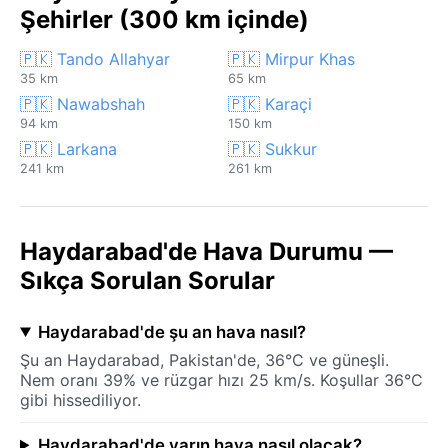
Şehirler (300 km içinde)
🇵🇰 Tando Allahyar
🇵🇰 Mirpur Khas
35 km
65 km
🇵🇰 Nawabshah
🇵🇰 Karaçi
94 km
150 km
🇵🇰 Larkana
🇵🇰 Sukkur
241 km
261 km
Haydarabad'de Hava Durumu —
Sıkça Sorulan Sorular
Haydarabad'de şu an hava nasıl?
Şu an Haydarabad, Pakistan'de, 36°C ve güneşli.
Nem oranı 39% ve rüzgar hızı 25 km/s. Koşullar 36°C
gibi hissediliyor.
Haydarabad'de yarın hava nasıl olacak?