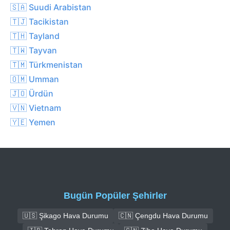
🇸🇦 Suudi Arabistan
🇹🇯 Tacikistan
🇹🇭 Tayland
🇹🇼 Tayvan
🇹🇲 Türkmenistan
🇴🇲 Umman
🇯🇴 Ürdün
🇻🇳 Vietnam
🇾🇪 Yemen
Bugün Popüler Şehirler
🇺🇸 Şikago Hava Durumu
🇨🇳 Çengdu Hava Durumu