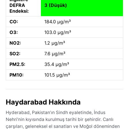
DEFRA
3 (Düşük)
Endeksi:
CO:
184.0 µg/m³
O3:
103.0 µg/m³
NO2:
1.2 µg/m³
SO2:
7.6 µg/m³
PM2.5:
35.4 µg/m³
PM10:
101.5 µg/m³
Haydarabad Hakkında
Hyderabad, Pakistan’ın Sindh eyaletinde, İndus
Nehri’nin kıyısında kurulmuş tarihi bir şehirdir. Canlı
çarşıları, geleneksel el sanatları ve Moğol döneminden