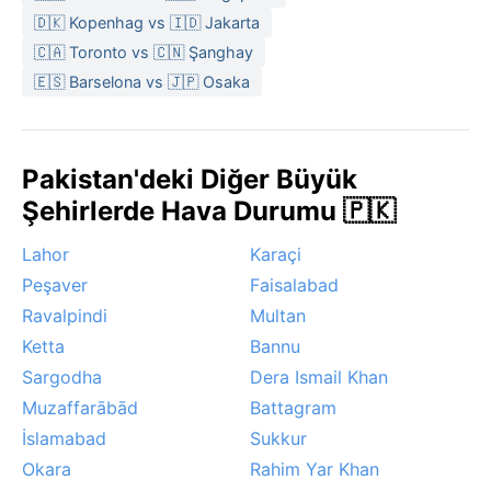
En iyi ziyaret zamanı kasımdan şubata kadar süren
🇩🇰 Kopenhag vs 🇮🇩 Jakarta
serin ve kuru dönemdir. Bu aylarda sıcaklık idealdir ve
🇨🇦 Toronto vs 🇨🇳 Şanghay
gökyüzü genelde açıktır. Yaz aylarında sık sık toz
🇪🇸 Barselona vs 🇯🇵 Osaka
fırtınaları ve şiddetli sıcak hava dalgaları görülür.
Muson bazen ani sağanaklar getirse de sel riski
düşüktür. Kar yağışı hiç olmaz, sis ise nadiren kış
Pakistan'deki Diğer Büyük
sabahlarında kısa süreli etkili olur.
Şehirlerde Hava Durumu 🇵🇰
Lahor
Karaçi
Peşaver
Faisalabad
Ravalpindi
Multan
Ketta
Bannu
Sargodha
Dera Ismail Khan
Muzaffarābād
Battagram
İslamabad
Sukkur
Okara
Rahim Yar Khan