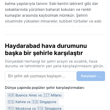
kalma yapılarıyla tanınır. Eski kentin labirent gibi dar
sokaklarında yürürken baharat kokuları ve renkli
kumaşlar arasında kaybolmak mümkün. Şehrin
siluetinde yükselen minareler, kubbeli türbeler ve eski
bungalovlar, geçmişin izlerini taşır. İndus Nehri’nin
varlığı, kurak çöl ortamında bir vaha etkisi yaratır ve
tarımı besler.
Haydarabad hava durumunu
İklimi BWh sınıfında, yani sıcak çöl iklimi. Yaz ayları
başka bir şehirle karşılaştır
aşırı sıcak geçer; sıcaklık 45°C’nin üzerine çıkar,
geceler bile boğucudur. Kışlar ılık ve keyiflidir,
Dünyadaki herhangi bir şehri arayın ve sıcaklık, hava
gündüzler 20-25°C civarında seyrederken geceler
durumu ve tahminlerin yan yana karşılaştırmasını görün.
10°C’ye kadar düşer. Yağış son derece azdır, yıllık
Karşılaştır →
toplam 150 mm’yi geçmez. Muson mevsimi temmuz ve
ağustosta hafif bir nem getirir, ancak yağmurlar kısa
Dünya çapında popüler şehir karşılaştırmaları:
sürelidir. Nem oranı yazın düşük, muson döneminde
biraz yükselir. Seyahat için hafif, pamuklu kıyafetler,
🇦🇷 Buenos Aires vs 🇮🇹 Milano
güneş kremi ve şapka vazgeçilmezdir; kış aylarında
🇪🇬 Kahire vs 🇸🇬 Singapore
ince bir ceket yeterli olur.
🇷🇺 Moskova vs 🇸🇬 Singapore