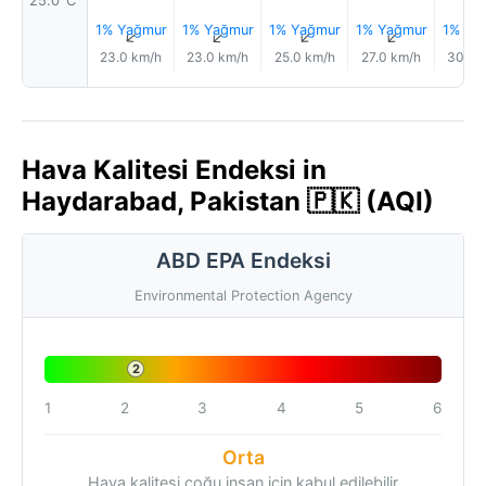
25.0°C
1% Yağmur
1% Yağmur
1% Yağmur
1% Yağmur
1% Ya
↑
↑
↑
↑
23.0 km/h
23.0 km/h
25.0 km/h
27.0 km/h
30.0 
Hava Kalitesi Endeksi in
Haydarabad, Pakistan 🇵🇰 (AQI)
ABD EPA Endeksi
Environmental Protection Agency
2
1
2
3
4
5
6
Orta
Hava kalitesi çoğu insan için kabul edilebilir