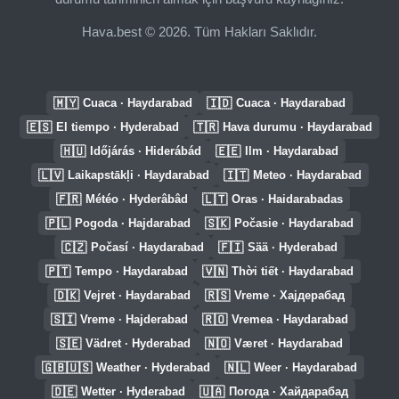
Hava.best © 2026. Tüm Hakları Saklıdır.
🇲🇾
🇮🇩
Cuaca · Haydarabad
Cuaca · Haydarabad
🇪🇸
🇹🇷
El tiempo · Hyderabad
Hava durumu · Haydarabad
🇭🇺
🇪🇪
Időjárás · Hiderábád
Ilm · Haydarabad
🇱🇻
🇮🇹
Laikapstākļi · Haydarabad
Meteo · Haydarabad
🇫🇷
🇱🇹
Météo · Hyderâbâd
Oras · Haidarabadas
🇵🇱
🇸🇰
Pogoda · Hajdarabad
Počasie · Haydarabad
🇨🇿
🇫🇮
Počasí · Haydarabad
Sää · Hyderabad
🇵🇹
🇻🇳
Tempo · Haydarabad
Thời tiết · Haydarabad
🇩🇰
🇷🇸
Vejret · Haydarabad
Vreme · Хајдерабад
🇸🇮
🇷🇴
Vreme · Hajderabad
Vremea · Haydarabad
🇸🇪
🇳🇴
Vädret · Hyderabad
Været · Haydarabad
🇬🇧🇺🇸
🇳🇱
Weather · Hyderabad
Weer · Haydarabad
🇩🇪
🇺🇦
Wetter · Hyderabad
Погода · Хайдарабад