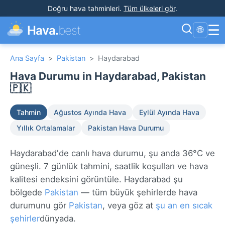
Doğru hava tahminleri
.
Tüm ülkeleri gör
.
☰
Hava.
best
🌐
Ana Sayfa
>
Pakistan
>
Haydarabad
Hava Durumu in Haydarabad, Pakistan
🇵🇰
Tahmin
Ağustos Ayında Hava
Eylül Ayında Hava
Yıllık Ortalamalar
Pakistan Hava Durumu
Haydarabad'de canlı hava durumu, şu anda 36°C ve
güneşli. 7 günlük tahmini, saatlik koşulları ve hava
kalitesi endeksini görüntüle. Haydarabad şu
bölgede
Pakistan
— tüm büyük şehirlerde hava
durumunu gör
Pakistan
, veya göz at
şu an en sıcak
şehirler
dünyada.