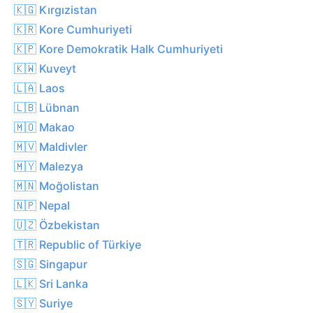
🇰🇬 Kırgızistan
🇰🇷 Kore Cumhuriyeti
🇰🇵 Kore Demokratik Halk Cumhuriyeti
🇰🇼 Kuveyt
🇱🇦 Laos
🇱🇧 Lübnan
🇲🇴 Makao
🇲🇻 Maldivler
🇲🇾 Malezya
🇲🇳 Moğolistan
🇳🇵 Nepal
🇺🇿 Özbekistan
🇹🇷 Republic of Türkiye
🇸🇬 Singapur
🇱🇰 Sri Lanka
🇸🇾 Suriye