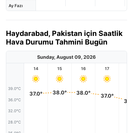
Ay Fazı
Haydarabad, Pakistan için Saatlik
Hava Durumu Tahmini Bugün
Sunday, August 09, 2026
14
15
16
17
1
39.0°C
38.0°
38.0°
37.0°
37.0°
36.0°C
35.
32.0°C
28.0°C