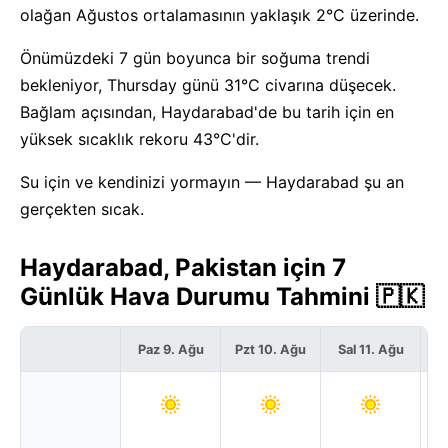
olağan Ağustos ortalamasının yaklaşık 2°C üzerinde.
Önümüzdeki 7 gün boyunca bir soğuma trendi
bekleniyor, Thursday günü 31°C civarına düşecek.
Bağlam açısından, Haydarabad'de bu tarih için en
yüksek sıcaklık rekoru 43°C'dir.
Su için ve kendinizi yormayın — Haydarabad şu an
gerçekten sıcak.
Haydarabad, Pakistan için 7
Günlük Hava Durumu Tahmini 🇵🇰
Paz 9. Ağu
Pzt 10. Ağu
Sal 11. Ağu
Ça