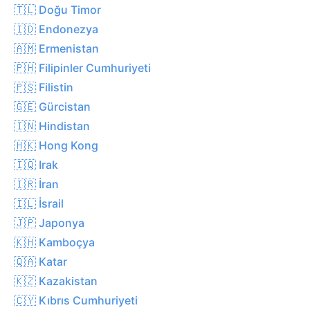
🇹🇱 Doğu Timor
🇮🇩 Endonezya
🇦🇲 Ermenistan
🇵🇭 Filipinler Cumhuriyeti
🇵🇸 Filistin
🇬🇪 Gürcistan
🇮🇳 Hindistan
🇭🇰 Hong Kong
🇮🇶 Irak
🇮🇷 İran
🇮🇱 İsrail
🇯🇵 Japonya
🇰🇭 Kamboçya
🇶🇦 Katar
🇰🇿 Kazakistan
🇨🇾 Kıbrıs Cumhuriyeti