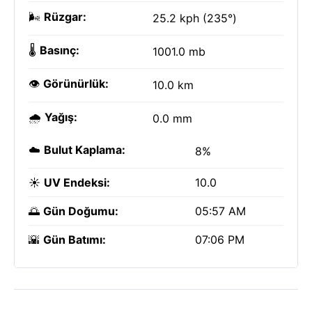
🌬️
Rüzgar:
25.2 kph (235°)
🌡️
Basınç:
1001.0 mb
👁️
Görünürlük:
10.0 km
🌧️
Yağış:
0.0 mm
☁️
Bulut Kaplama:
8%
☀️
UV Endeksi:
10.0
🌅
Gün Doğumu:
05:57 AM
🌇
Gün Batımı:
07:06 PM