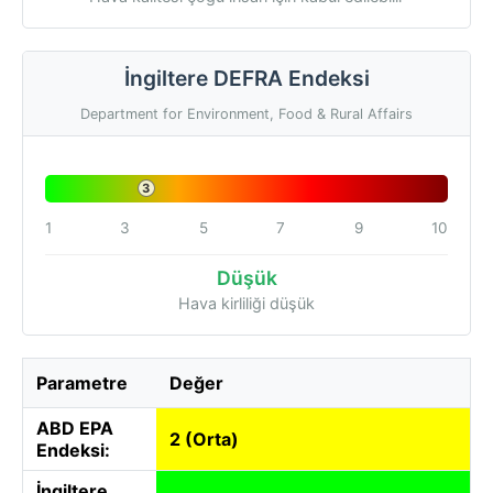
İngiltere DEFRA Endeksi
Department for Environment, Food & Rural Affairs
3
1
3
5
7
9
10
Düşük
Hava kirliliği düşük
Parametre
Değer
ABD EPA
2 (Orta)
Endeksi:
İngiltere