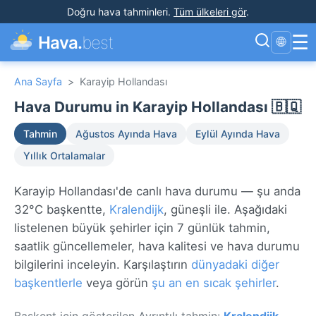
Doğru hava tahminleri
.
Tüm ülkeleri gör
.
☰
Hava.
best
🌐
Ana Sayfa
>
Karayip Hollandası
Hava Durumu in Karayip Hollandası 🇧🇶
Tahmin
Ağustos Ayında Hava
Eylül Ayında Hava
Yıllık Ortalamalar
Karayip Hollandası'de canlı hava durumu — şu anda
32°C başkentte,
Kralendijk
, güneşli ile. Aşağıdaki
listelenen büyük şehirler için 7 günlük tahmin,
saatlik güncellemeler, hava kalitesi ve hava durumu
bilgilerini inceleyin. Karşılaştırın
dünyadaki diğer
başkentlerle
veya görün
şu an en sıcak şehirler
.