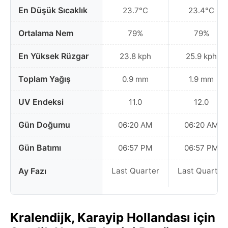
En Düşük Sıcaklık
23.7°C
23.4°C
Ortalama Nem
79%
79%
En Yüksek Rüzgar
23.8 kph
25.9 kph
Toplam Yağış
0.9 mm
1.9 mm
UV Endeksi
11.0
12.0
Gün Doğumu
06:20 AM
06:20 AM
Gün Batımı
06:57 PM
06:57 PM
Ay Fazı
Last Quarter
Last Quarter
Kralendijk, Karayip Hollandası için