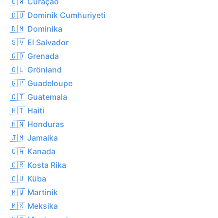
🇨🇼 Curaçao
🇩🇴 Dominik Cumhuriyeti
🇩🇲 Dominika
🇸🇻 El Salvador
🇬🇩 Grenada
🇬🇱 Grönland
🇬🇵 Guadeloupe
🇬🇹 Guatemala
🇭🇹 Haiti
🇭🇳 Honduras
🇯🇲 Jamaika
🇨🇦 Kanada
🇨🇷 Kosta Rika
🇨🇺 Küba
🇲🇶 Martinik
🇲🇽 Meksika