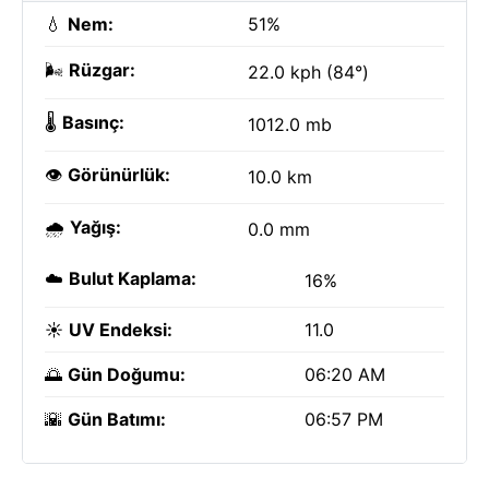
💧
Nem:
51%
🌬️
Rüzgar:
22.0 kph (84°)
🌡️
Basınç:
1012.0 mb
👁️
Görünürlük:
10.0 km
🌧️
Yağış:
0.0 mm
☁️
Bulut Kaplama:
16%
☀️
UV Endeksi:
11.0
🌅
Gün Doğumu:
06:20 AM
🌇
Gün Batımı:
06:57 PM