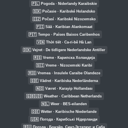
🇵🇱
Pogoda · Niderlandy Karaibskie
🇸🇰
Počasie · Karibské Holandsko
🇨🇿
Počasí · Karibské Nizozemsko
🇫🇮
Sää · Karibian Alankomaat
🇵🇹
Tempo · Países Baixos Caribenhos
🇻🇳
Thời tiết · Ca-ri-bê Hà Lan
🇩🇰
Vejret · De tidligere Nederlandske Antiller
🇷🇸
Vreme · Карипска Холандија
🇸🇮
Vreme · Nizozemski Karibi
🇷🇴
Vremea · Insulele Caraibe Olandeze
🇸🇪
Vädret · Karibiska Nederländerna
🇳🇴
Været · Karayip Hollandası
🇬🇧🇺🇸
Weather · Caribbean Netherlands
🇳🇱
Weer · BES-eilanden
🇩🇪
Wetter · Karibische Niederlande
🇺🇦
Погода · Карибські Нідерланди
🇷🇺
Погода · Бонэйр, Синт-Эстатиус и Саба