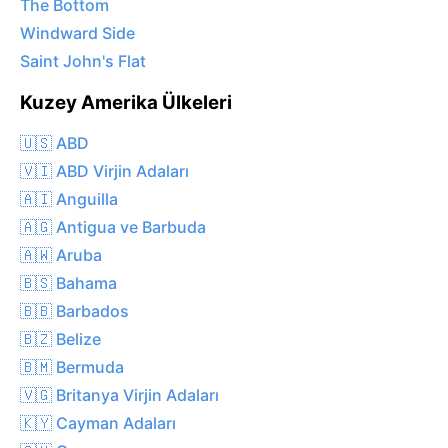
The Bottom
Windward Side
Saint John's Flat
Kuzey Amerika Ülkeleri
🇺🇸 ABD
🇻🇮 ABD Virjin Adaları
🇦🇮 Anguilla
🇦🇬 Antigua ve Barbuda
🇦🇼 Aruba
🇧🇸 Bahama
🇧🇧 Barbados
🇧🇿 Belize
🇧🇲 Bermuda
🇻🇬 Britanya Virjin Adaları
🇰🇾 Cayman Adaları