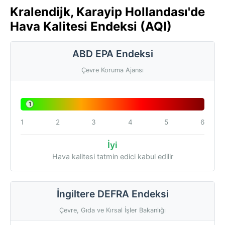
Kralendijk, Karayip Hollandası'de
Hava Kalitesi Endeksi (AQI)
ABD EPA Endeksi
Çevre Koruma Ajansı
1
1
2
3
4
5
6
İyi
Hava kalitesi tatmin edici kabul edilir
İngiltere DEFRA Endeksi
Çevre, Gıda ve Kırsal İşler Bakanlığı