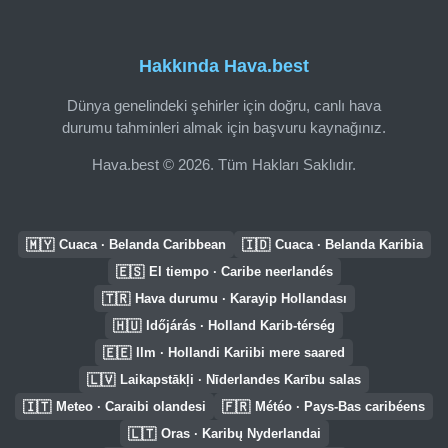
Hakkında Hava.best
Dünya genelindeki şehirler için doğru, canlı hava
durumu tahminleri almak için başvuru kaynağınız.
Hava.best © 2026. Tüm Hakları Saklıdır.
🇲🇾
🇮🇩
Cuaca · Belanda Caribbean
Cuaca · Belanda Karibia
🇪🇸
El tiempo · Caribe neerlandés
🇹🇷
Hava durumu · Karayip Hollandası
🇭🇺
Időjárás · Holland Karib-térség
🇪🇪
Ilm · Hollandi Kariibi mere saared
🇱🇻
Laikapstākļi · Nīderlandes Karību salas
🇮🇹
🇫🇷
Meteo · Caraibi olandesi
Météo · Pays-Bas caribéens
🇱🇹
Oras · Karibų Nyderlandai