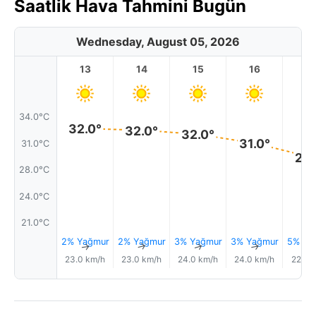
Saatlik Hava Tahmini Bugün
Wednesday, August 05, 2026
13
14
15
16
17
34.0°C
32.0°
32.0°
32.0°
31.0°
31.0°C
29.
28.0°C
24.0°C
21.0°C
2% Yağmur
2% Yağmur
3% Yağmur
3% Yağmur
5% Ya
↑
↑
↑
↑
23.0 km/h
23.0 km/h
24.0 km/h
24.0 km/h
22.0 