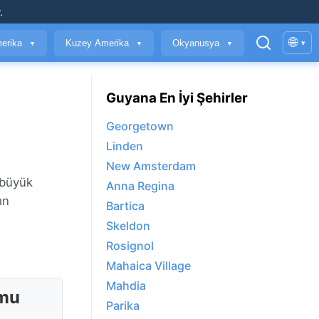
.
🌐
erika
Kuzey Amerika
Okyanusya
▾
▼
▼
▼
Guyana En İyi Şehirler
Georgetown
Linden
New Amsterdam
n büyük
Anna Regina
ın
Bartica
Skeldon
Rosignol
Mahaica Village
Mahdia
umu
Parika