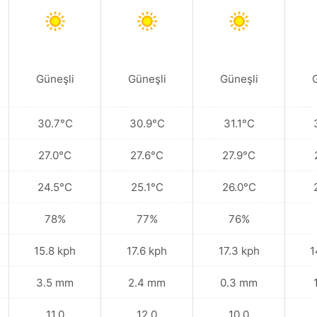
Güneşli
Güneşli
Güneşli
30.7°C
30.9°C
31.1°C
27.0°C
27.6°C
27.9°C
24.5°C
25.1°C
26.0°C
78%
77%
76%
15.8 kph
17.6 kph
17.3 kph
1
3.5 mm
2.4 mm
0.3 mm
11.0
12.0
10.0