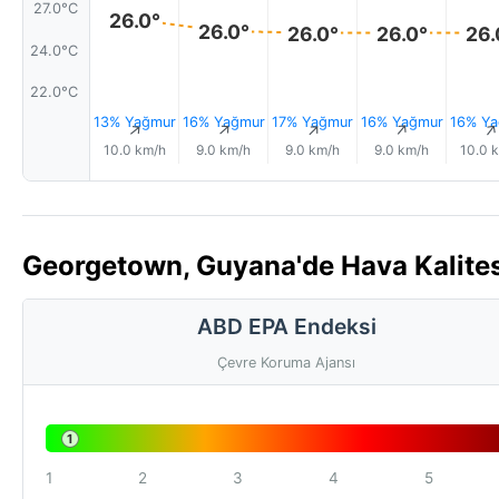
27.0°C
26.0°
26.0°
26.0°
26.0°
26.
24.0°C
22.0°C
13% Yağmur
16% Yağmur
17% Yağmur
16% Yağmur
16% Ya
↑
↑
↑
↑
10.0 km/h
9.0 km/h
9.0 km/h
9.0 km/h
10.0 
Georgetown, Guyana'de Hava Kalites
ABD EPA Endeksi
Çevre Koruma Ajansı
1
1
2
3
4
5