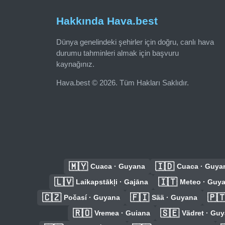
Hakkında Hava.best
Dünya genelindeki şehirler için doğru, canlı hava
durumu tahminleri almak için başvuru
kaynağınız.
Hava.best © 2026. Tüm Hakları Saklıdır.
🇲🇾
🇮🇩
Cuaca · Guyana
Cuaca · Guya
🇱🇻
🇮🇹
Laikapstākļi · Gajāna
Meteo · Guy
🇨🇿
🇫🇮
🇵
Počasí · Guyana
Sää · Guyana
🇷🇴
🇸🇪
Vremea · Guiana
Vädret · Gu