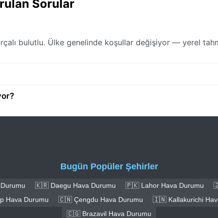
ulan Sorular
lı bulutlu. Ülke genelinde koşullar değişiyor — yerel tahm
yor?
Bugün Popüler Şehirler
a Durumu
🇰🇷 Daegu Hava Durumu
🇵🇰 Lahor Hava Durumu

ep Hava Durumu
🇨🇳 Çengdu Hava Durumu
🇮🇳 Kallakurichi H
🇨🇬 Brazavil Hava Durumu