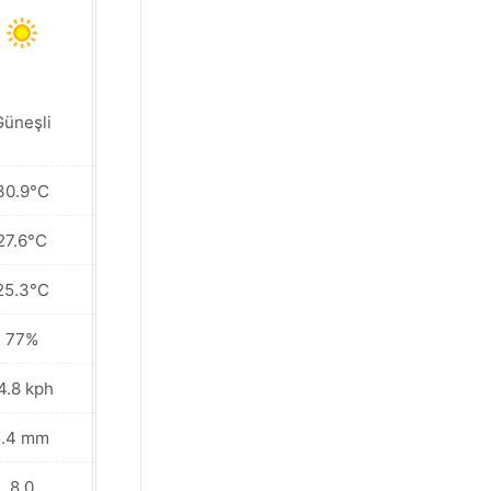
Güneşli
Parçalı bulutlu
30.9°C
31.0°C
27.6°C
27.7°C
25.3°C
25.7°C
77%
76%
4.8 kph
13.0 kph
1.4 mm
0.6 mm
8.0
8.0