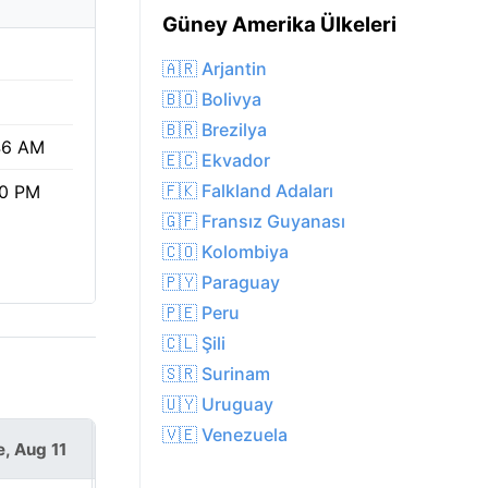
Güney Amerika Ülkeleri
🇦🇷 Arjantin
🇧🇴 Bolivya
🇧🇷 Brezilya
46 AM
🇪🇨 Ekvador
🇫🇰 Falkland Adaları
10 PM
🇬🇫 Fransız Guyanası
🇨🇴 Kolombiya
🇵🇾 Paraguay
🇵🇪 Peru
🇨🇱 Şili
🇸🇷 Surinam
🇺🇾 Uruguay
🇻🇪 Venezuela
e, Aug 11
Wed, Aug 12