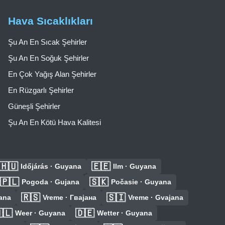
Hava Sıcaklıkları
Şu An En Sıcak Şehirler
Şu An En Soğuk Şehirler
En Çok Yağış Alan Şehirler
En Rüzgarlı Şehirler
Güneşli Şehirler
Şu An En Kötü Hava Kalitesi
🇭🇺
🇪🇪
Időjárás · Guyana
Ilm · Guyana
🇵🇱
🇸🇰
Pogoda · Gujana
Počasie · Guyana
🇷🇸
🇸🇮
yana
Vreme · Гвајана
Vreme · Gvajana
🇱
🇩🇪
Weer · Guyana
Wetter · Guyana