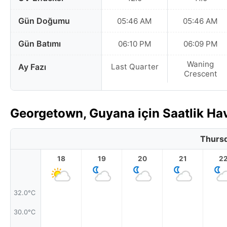
Gün Doğumu
05:46 AM
05:46 AM
Gün Batımı
06:10 PM
06:09 PM
Waning
Ay Fazı
Last Quarter
Crescent
Georgetown, Guyana için Saatlik H
Thursd
18
19
20
21
2
32.0°C
30.0°C