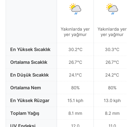
Yakınlarda yer
Yakınlarda yer
yer yağmur
yer yağmur
En Yüksek Sıcaklık
30.2°C
30.3°C
Ortalama Sıcaklık
26.7°C
26.7°C
En Düşük Sıcaklık
24.1°C
24.2°C
Ortalama Nem
80%
80%
En Yüksek Rüzgar
15.1 kph
13.0 kph
Toplam Yağış
8.1 mm
8.2 mm
UV Endeksi
12.0
11.0