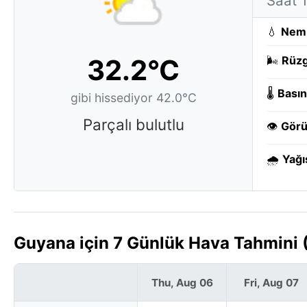
Saat 
💧
Nem
32.2°C
🌬️
Rüzg
🌡️
Basın
gibi hissediyor 42.0°C
Parçalı bulutlu
👁️
Görü
🌧️
Yağı
Guyana için 7 Günlük Hava Tahmini 
Thu, Aug 06
Fri, Aug 07