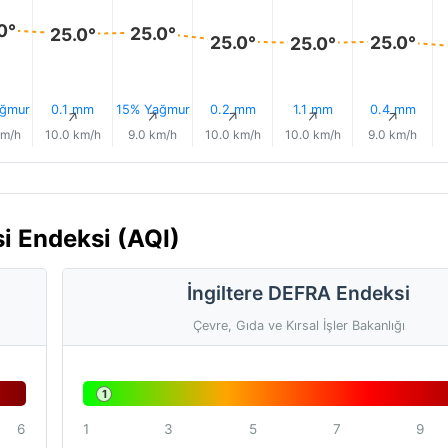
0°
25.0°
25.0°
25.0°
25.0°
25.0°
ğmur
0.1 mm
15% Yağmur
0.2 mm
1.1 mm
0.4 mm
↑
↑
↑
↑
↑
↑
km/h
10.0 km/h
9.0 km/h
10.0 km/h
10.0 km/h
9.0 km/h
i Endeksi (AQI)
İngiltere DEFRA Endeksi
Çevre, Gıda ve Kırsal İşler Bakanlığı
1
6
1
3
5
7
9