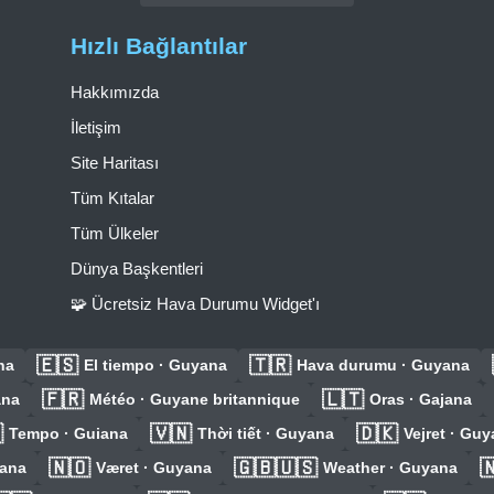
Hızlı Bağlantılar
Hakkımızda
İletişim
Site Haritası
Tüm Kıtalar
Tüm Ülkeler
Dünya Başkentleri
🧩 Ücretsiz Hava Durumu Widget'ı
🇪🇸
🇹🇷
na
El tiempo · Guyana
Hava durumu · Guyana
🇫🇷
🇱🇹
ana
Météo · Guyane britannique
Oras · Gajana

🇻🇳
🇩🇰
Tempo · Guiana
Thời tiết · Guyana
Vejret · Gu
🇳🇴
🇬🇧🇺🇸

yana
Været · Guyana
Weather · Guyana