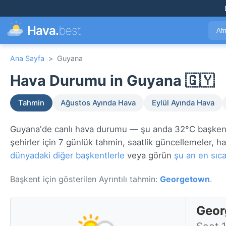
Hava.
best
Afr
Ana Sayfa
>
Guyana
Hava Durumu in Guyana 🇬🇾
Tahmin
Ağustos Ayında Hava
Eylül Ayında Hava
Guyana'de canlı hava durumu — şu anda 32°C başken
şehirler için 7 günlük tahmin, saatlik güncellemeler, hav
dünyadaki diğer başkentlerle
veya görün
şu an en sıca
Başkent için gösterilen Ayrıntılı tahmin:
Georgetown
.
Geor