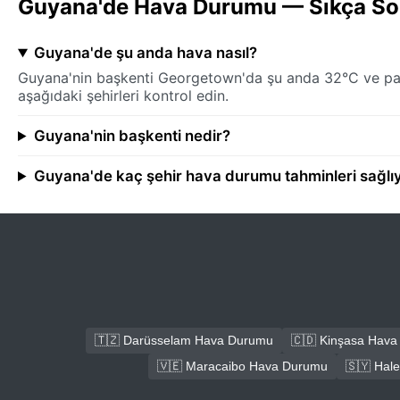
Guyana'de Hava Durumu — Sıkça Sor
Guyana'de şu anda hava nasıl?
Guyana'nin başkenti Georgetown'da şu anda 32°C ve parça
aşağıdaki şehirleri kontrol edin.
Guyana'nin başkenti nedir?
Guyana'de kaç şehir hava durumu tahminleri sağlı
🇹🇿 Darüsselam Hava Durumu
🇨🇩 Kinşasa Hav
🇻🇪 Maracaibo Hava Durumu
🇸🇾 Hal