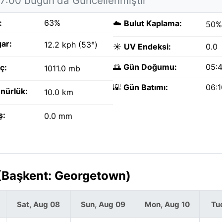
17:00 bugün'da Güncellenmiştir
:
63%
☁️
Bulut Kaplama:
50%
ar:
12.2 kph (53°)
☀️
UV Endeksi:
0.0
🌅
Gün Doğumu:
05:
ç:
1011.0 mb
🌇
Gün Batımı:
06:
nürlük:
10.0 km
ş:
0.0 mm
(Başkent: Georgetown)
Sat, Aug 08
Sun, Aug 09
Mon, Aug 10
Tu