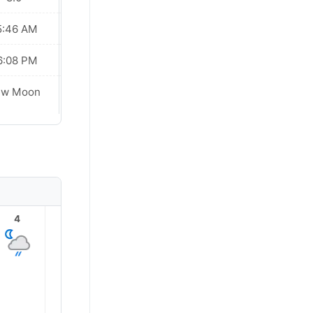
5:46 AM
05:46 AM
6:08 PM
06:08 PM
ew Moon
New Moon
4
5
6
7
8
9