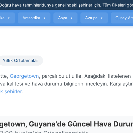
Doğru hava tahminleri
dünya genelindeki şehirler için
.
Tüm ülkeleri gör
ika
Antarktika
Asya
Avrupa
Güney Am
▼
▼
▼
▼
Yıllık Ortalamalar
tte,
Georgetown
, parçalı bulutlu ile. Aşağıdaki listelene
a kalitesi ve hava durumu bilgilerini inceleyin. Karşılaştır
k şehirler
.
getown, Guyana'de Güncel Hava Dur