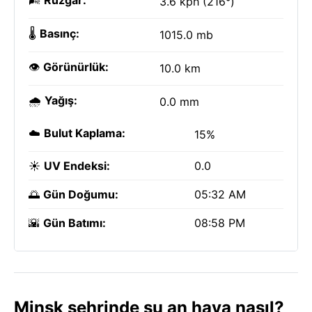
🌬️
Rüzgar:
3.6 kph (216°)
🌡️
Basınç:
1015.0 mb
👁️
Görünürlük:
10.0 km
🌧️
Yağış:
0.0 mm
☁️
Bulut Kaplama:
15%
☀️
UV Endeksi:
0.0
🌅
Gün Doğumu:
05:32 AM
🌇
Gün Batımı:
08:58 PM
Minsk şehrinde şu an hava nasıl?