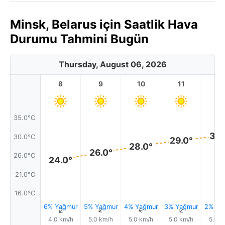
Minsk, Belarus için Saatlik Hava
Durumu Tahmini Bugün
Thursday, August 06, 2026
8
9
10
11
1
35.0°C
30.
30.0°C
29.0°
28.0°
26.0°
26.0°C
24.0°
21.0°C
16.0°C
6% Yağmur
5% Yağmur
4% Yağmur
3% Yağmur
2% Ya
↑
↑
↑
↑
4.0 km/h
5.0 km/h
5.0 km/h
5.0 km/h
5.0 k