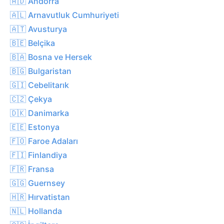
🇦🇩 Andorra
🇦🇱 Arnavutluk Cumhuriyeti
🇦🇹 Avusturya
🇧🇪 Belçika
🇧🇦 Bosna ve Hersek
🇧🇬 Bulgaristan
🇬🇮 Cebelitarık
🇨🇿 Çekya
🇩🇰 Danimarka
🇪🇪 Estonya
🇫🇴 Faroe Adaları
🇫🇮 Finlandiya
🇫🇷 Fransa
🇬🇬 Guernsey
🇭🇷 Hırvatistan
🇳🇱 Hollanda