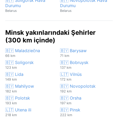
🇧🇾 Soligorsk Hava
🇧🇾 Novopolotsk Hava
Durumu
Durumu
Belarus
Belarus
Minsk yakınlarındaki Şehirler
(300 km içinde)
🇧🇾 Maladziečna
🇧🇾 Barysaw
66 km
71 km
🇧🇾 Soligorsk
🇧🇾 Bobruysk
123 km
137 km
🇧🇾 Lida
🇱🇹 Vilnüs
149 km
172 km
🇧🇾 Mahilyow
🇧🇾 Novopolotsk
182 km
192 km
🇧🇾 Polotsk
🇧🇾 Orsha
193 km
197 km
🇱🇹 Utena ili
🇧🇾 Pinsk
218 km
222 km