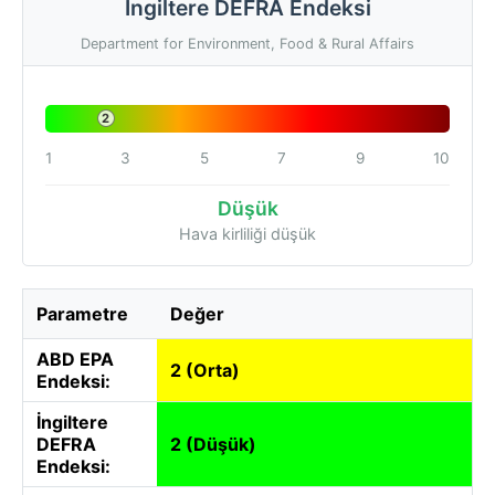
İngiltere DEFRA Endeksi
Department for Environment, Food & Rural Affairs
2
1
3
5
7
9
10
Düşük
Hava kirliliği düşük
Parametre
Değer
ABD EPA
2 (Orta)
Endeksi:
İngiltere
DEFRA
2 (Düşük)
Endeksi: