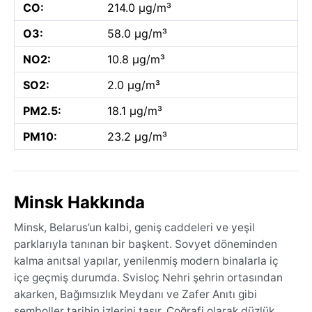
CO:
214.0 µg/m³
O3:
58.0 µg/m³
NO2:
10.8 µg/m³
SO2:
2.0 µg/m³
PM2.5:
18.1 µg/m³
PM10:
23.2 µg/m³
Minsk Hakkında
Minsk, Belarus’un kalbi, geniş caddeleri ve yeşil
parklarıyla tanınan bir başkent. Sovyet döneminden
kalma anıtsal yapılar, yenilenmiş modern binalarla iç
içe geçmiş durumda. Svisloç Nehri şehrin ortasından
akarken, Bağımsızlık Meydanı ve Zafer Anıtı gibi
semboller tarihin izlerini taşır. Coğrafi olarak düzlük