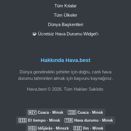
Tüm Kıtalar
Tüm Ülkeler
Dünya Başkentleri
🧩 Ücretsiz Hava Durumu Widget'ı
Hakkında Hava.best
Dünya genelindeki şehirler için doğru, canlı hava
durumu tahminleri almak için başvuru kaynağınız.
Hava.best © 2026. Tüm Hakları Saklıdır.
🇲🇾
🇮🇩
Cuaca · Minsk
Cuaca · Minsk
🇪🇸
🇹🇷
El tiempo · Minsk
Hava durumu · Minsk
🇭🇺
🇪🇪
Időjárás · Minszk
Ilm · Minsk