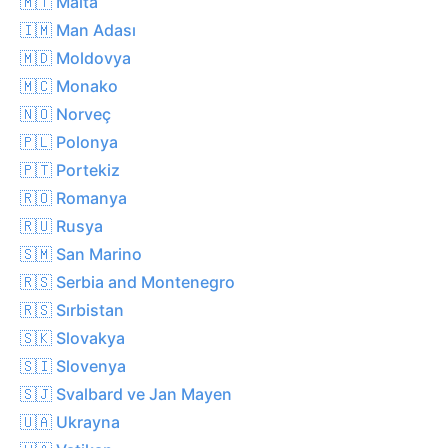
🇲🇹 Malta
🇮🇲 Man Adası
🇲🇩 Moldovya
🇲🇨 Monako
🇳🇴 Norveç
🇵🇱 Polonya
🇵🇹 Portekiz
🇷🇴 Romanya
🇷🇺 Rusya
🇸🇲 San Marino
🇷🇸 Serbia and Montenegro
🇷🇸 Sırbistan
🇸🇰 Slovakya
🇸🇮 Slovenya
🇸🇯 Svalbard ve Jan Mayen
🇺🇦 Ukrayna