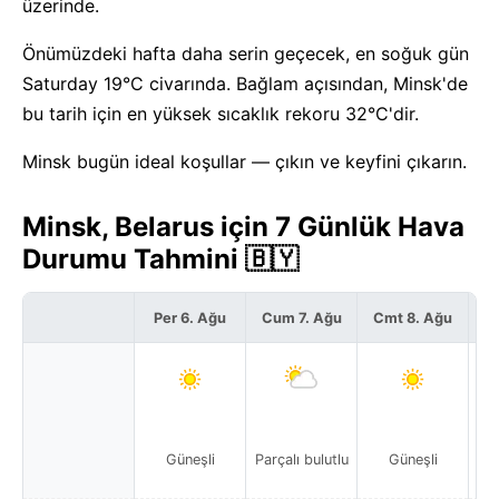
üzerinde.
Önümüzdeki hafta daha serin geçecek, en soğuk gün
Saturday 19°C civarında. Bağlam açısından, Minsk'de
bu tarih için en yüksek sıcaklık rekoru 32°C'dir.
Minsk bugün ideal koşullar — çıkın ve keyfini çıkarın.
Minsk, Belarus için 7 Günlük Hava
Durumu Tahmini 🇧🇾
Per 6. Ağu
Cum 7. Ağu
Cmt 8. Ağu
P
Güneşli
Parçalı bulutlu
Güneşli