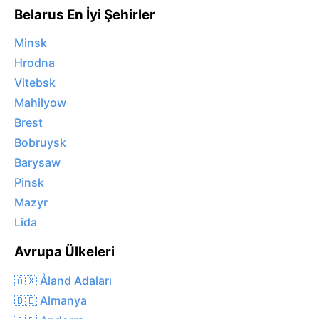
Belarus En İyi Şehirler
Minsk
Hrodna
Vitebsk
Mahilyow
Brest
Bobruysk
Barysaw
Pinsk
Mazyr
Lida
Avrupa Ülkeleri
🇦🇽 Åland Adaları
🇩🇪 Almanya