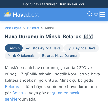
Doğru hava tahminleri
.
Tüm ülkeleri gör
.
☰
Hava.
best
🌐
Ana Sayfa
>
Belarus
>
Minsk
Hava Durumu in Minsk, Belarus 🇧🇾
Tahmin
Ağustos Ayında Hava
Eylül Ayında Hava
Yıllık Ortalamalar
Belarus Hava Durumu
Minsk'de canlı hava durumu, şu anda 22°C ve
güneşli. 7 günlük tahmini, saatlik koşulları ve hava
kalitesi endeksini görüntüle. Minsk şu bölgede
Belarus
— tüm büyük şehirlerde hava durumunu
gör
Belarus
, veya göz at
şu an en sıcak
şehirler
dünyada.