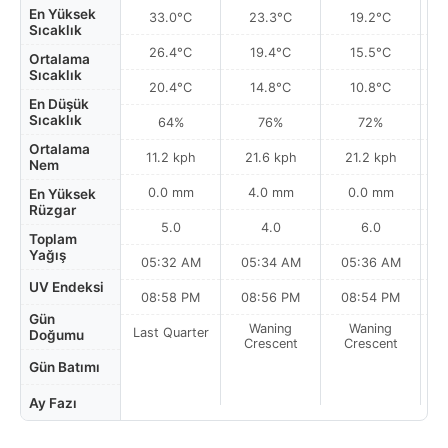
En Yüksek
33.0°C
23.3°C
19.2°C
Sıcaklık
26.4°C
19.4°C
15.5°C
Ortalama
Sıcaklık
20.4°C
14.8°C
10.8°C
En Düşük
Sıcaklık
64%
76%
72%
Ortalama
11.2 kph
21.6 kph
21.2 kph
Nem
0.0 mm
4.0 mm
0.0 mm
En Yüksek
Rüzgar
5.0
4.0
6.0
Toplam
Yağış
05:32 AM
05:34 AM
05:36 AM
UV Endeksi
08:58 PM
08:56 PM
08:54 PM
Gün
Waning
Waning
Last Quarter
Doğumu
Crescent
Crescent
Gün Batımı
Ay Fazı