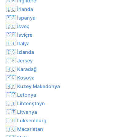
🇬🇧 İngiltere
🇮🇪 İrlanda
🇪🇸 İspanya
🇸🇪 İsveç
🇨🇭 İsviçre
🇮🇹 İtalya
🇮🇸 İzlanda
🇯🇪 Jersey
🇲🇪 Karadağ
🇽🇰 Kosova
🇲🇰 Kuzey Makedonya
🇱🇻 Letonya
🇱🇮 Lihtenştayn
🇱🇹 Litvanya
🇱🇺 Lüksemburg
🇭🇺 Macaristan