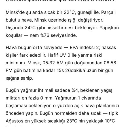
Minsk'de şu anda sıcak bir 22°C, güneşli ile. Parçalı
bulutlu hava, Minsk üzerinde ışığı değiştiriyor.
Dışarıda 24°C gibi hissettirmesi bekleniyor. Yapışkan
koşullar — nem %76 seviyesinde.
Hava bugün orta seviyede — EPA indeksi 2; hassas
kişiler fark edebilir. Hafif UV 0 ile yanma riski
minimum. Minsk, 05:32 AM gün doğumundan 08:58
PM gün batımına kadar 15s 26dakika uzun bir gün
ışığına sahip.
Bugün yağmur ihtimali sadece %4, beklenen yağış
miktarı en fazla 0 mm. Yağmurun 1 civarında
başlaması bekleniyor, o yüzden açık hava planlarınızı
önceden yapın. Bugün normalden daha sıcak — tipik
Ağustos en yüksek sıcaklığı 23°C'nin yaklaşık 10°C