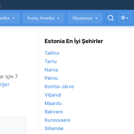
.
🌐
erika
Kuzey Amerika
Okyanusya
▾
▼
▼
▼
Estonia En İyi Şehirler
Tallinn
Tartu
Narva
er için 7
Pärnu
iğer
Kohtla-Järve
Viljandi
Maardu
Rakvere
Kuressaare
Sillamäe