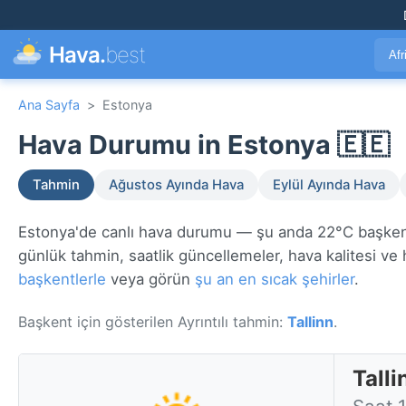
Hava.
best
Afr
Ana Sayfa
>
Estonya
Hava Durumu in Estonya 🇪🇪
Tahmin
Ağustos Ayında Hava
Eylül Ayında Hava
Estonya'de canlı hava durumu — şu anda 22°C başke
günlük tahmin, saatlik güncellemeler, hava kalitesi ve h
başkentlerle
veya görün
şu an en sıcak şehirler
.
Başkent için gösterilen Ayrıntılı tahmin:
Tallinn
.
Tall