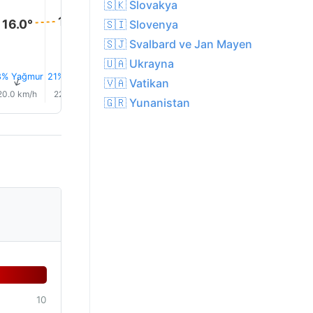
🇸🇰 Slovakya
17.0°
17.0°
16.0°
16.0°
16.0°
🇸🇮 Slovenya
16.0°
🇸🇯 Svalbard ve Jan Mayen
🇺🇦 Ukrayna
8% Yağmur
21% Yağmur
0.0 mm
0.1 mm
0.1 mm
0.2 mm
↑
↑
↑
↑
↑
↑
🇻🇦 Vatikan
20.0 km/h
22.0 km/h
22.0 km/h
20.0 km/h
20.0 km/h
22.0 km/
🇬🇷 Yunanistan
10