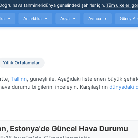
Doğru hava tahminleri
dünya genelindeki şehirler için
.
Tüm ülkeleri gör
ika
Antarktika
Asya
Avrupa
Güney Am
▼
▼
▼
▼
Yıllık Ortalamalar
ntte,
Tallinn
, güneşli ile. Aşağıdaki listelenen büyük şehirl
ava durumu bilgilerini inceleyin. Karşılaştırın
dünyadaki d
inn, Estonya'de Güncel Hava Durumu