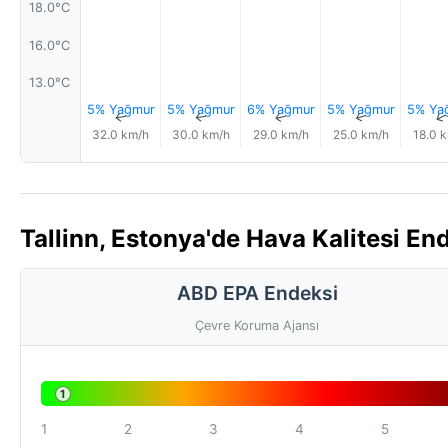
18.0°C
16.0°C
13.0°C
5% Yağmur
5% Yağmur
6% Yağmur
5% Yağmur
5% Ya
↑
↑
↑
↑
32.0 km/h
30.0 km/h
29.0 km/h
25.0 km/h
18.0 
Tallinn, Estonya'de Hava Kalitesi En
ABD EPA Endeksi
Çevre Koruma Ajansı
1
1
2
3
4
5