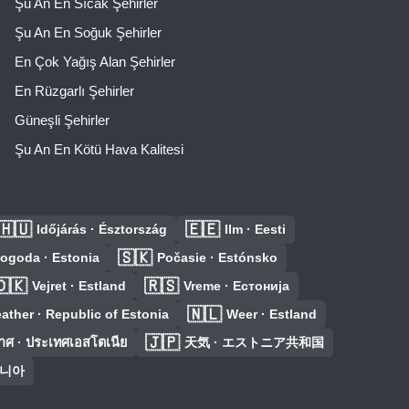
Şu An En Sıcak Şehirler
Şu An En Soğuk Şehirler
En Çok Yağış Alan Şehirler
En Rüzgarlı Şehirler
Güneşli Şehirler
Şu An En Kötü Hava Kalitesi
🇭🇺
🇪🇪
Időjárás · Észtország
Ilm · Eesti
🇸🇰
ogoda · Estonia
Počasie · Estónsko
🇩🇰
🇷🇸
Vejret · Estland
Vreme · Естонија
🇳🇱
ather · Republic of Estonia
Weer · Estland
🇯🇵
ศ · ประเทศเอสโตเนีย
天気 · エストニア共和国
토니아