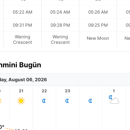
05:22 AM
05:24 AM
05:26 AM
0
09:31 PM
09:28 PM
09:25 PM
0
Waning
Waning
New Moon
N
Crescent
Crescent
ahmini Bugün
ay, August 06, 2026
0
21
22
23
1
0°