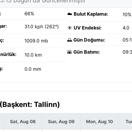
15:15 bugün'da Güncellenmiştir
:
66%
☁️
Bulut Kaplama:
10%
ar:
31.0 kph (262°)
☀️
UV Endeksi:
4.0
🌅
Gün Doğumu:
05:
ç:
1009.0 mb
🌇
Gün Batımı:
09:
nürlük:
10.0 km
ş:
0.0 mm
(Başkent: Tallinn)
Sat, Aug 08
Sun, Aug 09
Mon, Aug 10
Tu