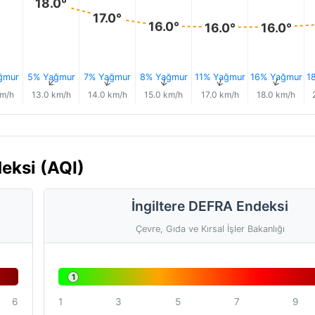
18.0°
17.0°
16.0°
16.0°
16.0°
ğmur
5% Yağmur
7% Yağmur
8% Yağmur
11% Yağmur
16% Yağmur
1
↑
↑
↑
↑
↑
↑
km/h
13.0 km/h
14.0 km/h
15.0 km/h
17.0 km/h
18.0 km/h
deksi (AQI)
İngiltere DEFRA Endeksi
Çevre, Gıda ve Kırsal İşler Bakanlığı
1
6
1
3
5
7
9