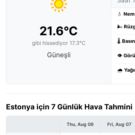
Saat 
💧
Nem
21.6°C
🌬️
Rüzg
🌡️
Basın
gibi hissediyor 17.3°C
Güneşli
👁️
Görü
🌧️
Yağı
Estonya için 7 Günlük Hava Tahmini 
Thu, Aug 06
Fri, Aug 07