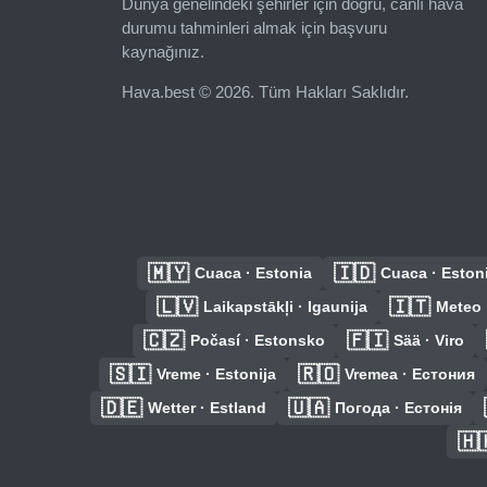
Dünya genelindeki şehirler için doğru, canlı hava
durumu tahminleri almak için başvuru
kaynağınız.
Hava.best © 2026. Tüm Hakları Saklıdır.
🇲🇾
🇮🇩
Cuaca · Estonia
Cuaca · Eston
🇱🇻
🇮🇹
Laikapstākļi · Igaunija
Meteo 
🇨🇿
🇫🇮
Počasí · Estonsko
Sää · Viro
🇸🇮
🇷🇴
Vreme · Estonija
Vremea · Естония
🇩🇪
🇺🇦
Wetter · Estland
Погода · Естонія
🇭