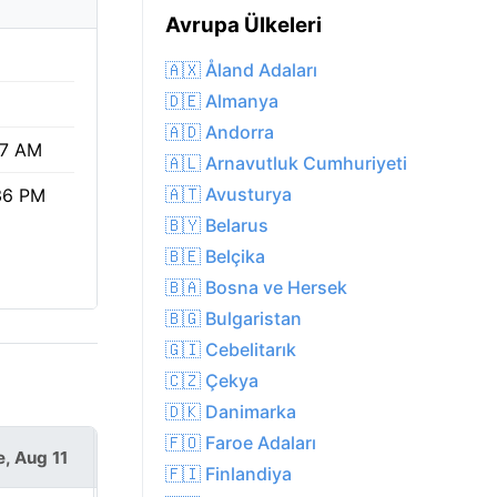
Avrupa Ülkeleri
🇦🇽 Åland Adaları
🇩🇪 Almanya
🇦🇩 Andorra
17 AM
🇦🇱 Arnavutluk Cumhuriyeti
🇦🇹 Avusturya
36 PM
🇧🇾 Belarus
🇧🇪 Belçika
🇧🇦 Bosna ve Hersek
🇧🇬 Bulgaristan
🇬🇮 Cebelitarık
🇨🇿 Çekya
🇩🇰 Danimarka
🇫🇴 Faroe Adaları
e, Aug 11
Wed, Aug 12
🇫🇮 Finlandiya