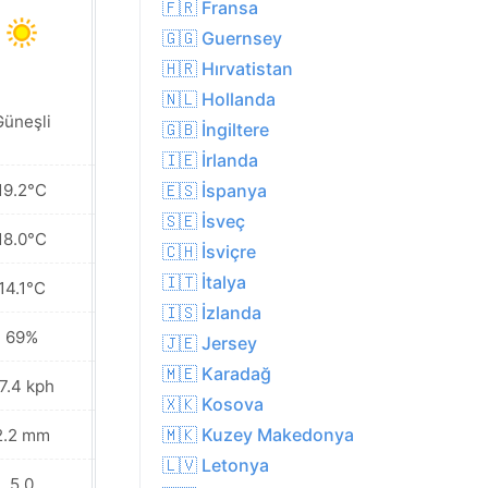
🇫🇷 Fransa
🇬🇬 Guernsey
🇭🇷 Hırvatistan
🇳🇱 Hollanda
Yakınlarda yer
Güneşli
🇬🇧 İngiltere
yer yağmur
🇮🇪 İrlanda
19.2°C
16.8°C
🇪🇸 İspanya
🇸🇪 İsveç
18.0°C
14.9°C
🇨🇭 İsviçre
🇮🇹 İtalya
14.1°C
13.2°C
🇮🇸 İzlanda
69%
69%
🇯🇪 Jersey
🇲🇪 Karadağ
7.4 kph
32.8 kph
🇽🇰 Kosova
🇲🇰 Kuzey Makedonya
2.2 mm
3.3 mm
🇱🇻 Letonya
5.0
5.0