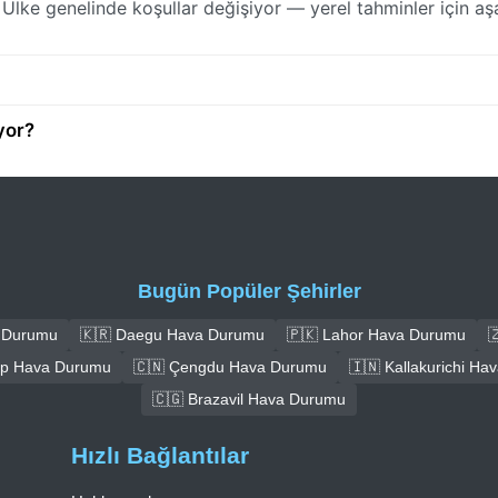
 Ülke genelinde koşullar değişiyor — yerel tahminler için aş
yor?
Bugün Popüler Şehirler
a Durumu
🇰🇷 Daegu Hava Durumu
🇵🇰 Lahor Hava Durumu

ep Hava Durumu
🇨🇳 Çengdu Hava Durumu
🇮🇳 Kallakurichi H
🇨🇬 Brazavil Hava Durumu
Hızlı Bağlantılar