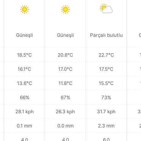
Güneşli
Güneşli
Parçalı bulutlu
18.5°C
20.8°C
22.7°C
16.1°C
17.0°C
17.5°C
13.6°C
11.8°C
15.5°C
66%
67%
73%
28.1 kph
26.3 kph
31.7 kph
3
0.1 mm
0.0 mm
2.3 mm
4.0
4.0
6.0