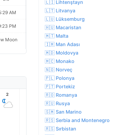
🇱🇮 Lihtenştayn
🇱🇹 Litvanya
5:29 AM
05:31 AM
🇱🇺 Lüksemburg
9:23 PM
09:20 PM
🇭🇺 Macaristan
🇲🇹 Malta
ew Moon
New Moon
🇮🇲 Man Adası
🇲🇩 Moldovya
🇲🇨 Monako
🇳🇴 Norveç
🇵🇱 Polonya
🇵🇹 Portekiz
🇷🇴 Romanya
2
3
4
5
6
7
🇷🇺 Rusya
🇸🇲 San Marino
🇷🇸 Serbia and Montenegro
🇷🇸 Sırbistan