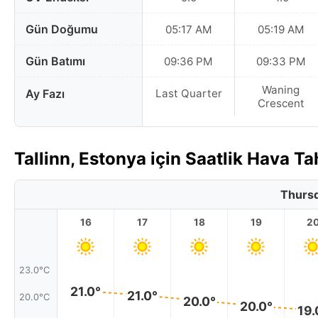
Gün Doğumu
05:17 AM
05:19 AM
Gün Batımı
09:36 PM
09:33 PM
Waning
Ay Fazı
Last Quarter
Crescent
Tallinn, Estonya için Saatlik Hava T
Thursd
16
17
18
19
2
23.0°C
21.0°
21.0°
20.0°C
20.0°
20.0°
19.