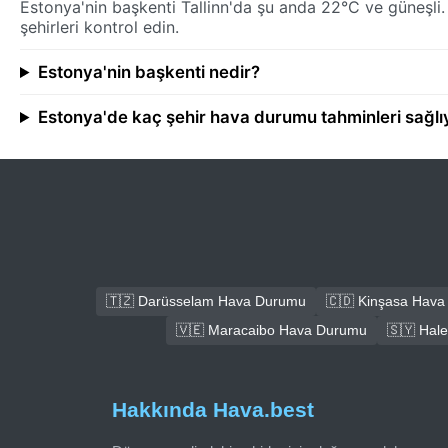
Estonya'nin başkenti Tallinn'da şu anda 22°C ve güneşli.
şehirleri kontrol edin.
Estonya'nin başkenti nedir?
Estonya'de kaç şehir hava durumu tahminleri sağlı
🇹🇿 Darüsselam Hava Durumu
🇨🇩 Kinşasa Hav
🇻🇪 Maracaibo Hava Durumu
🇸🇾 Hal
Hakkında Hava.best