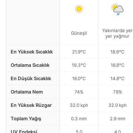
Yakınlarda yer
Güneşli
yer yağmur
En Yüksek Sıcaklık
21.9°C
18.6°C
Ortalama Sıcaklık
19.3°C
16.8°C
En Düşük Sıcaklık
16.0°C
14.8°C
Ortalama Nem
74%
78%
En Yüksek Rüzgar
32.0 kph
32.0 kph
Toplam Yağış
0.3 mm
2.9 mm
UV Endeksi
5.0
4.0