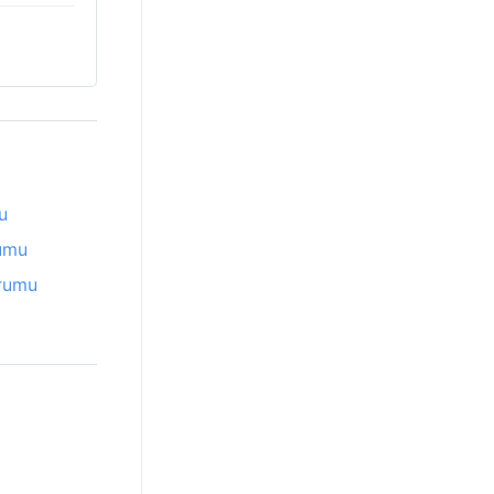
u
umu
rumu