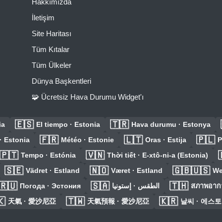
Hakkımızda
İletişim
Site Haritası
Tüm Kıtalar
Tüm Ülkeler
Dünya Başkentleri
🧩 Ücretsiz Hava Durumu Widget'ı
🇪🇸
🇹🇷
ia
El tiempo · Estonia
Hava durumu · Estonya
🇫🇷
🇱🇹
🇵🇱
· Estonia
Météo · Estonie
Oras · Estija
P
🇵🇹
🇻🇳
Tempo · Estónia
Thời tiết · E-xtô-ni-a (Estonia)
🇸🇪
🇳🇴
🇬🇧🇺🇸
Vädret · Estland
Været · Estland
We
🇷🇺
🇸🇦
🇹🇭
Погода · Эстония
الطقس · إستونيا
สภาพอากา
🇰
🇹🇼
🇰🇷
天氣 · 愛沙尼亞
天氣預報 · 愛沙尼亞
날씨 · 에스