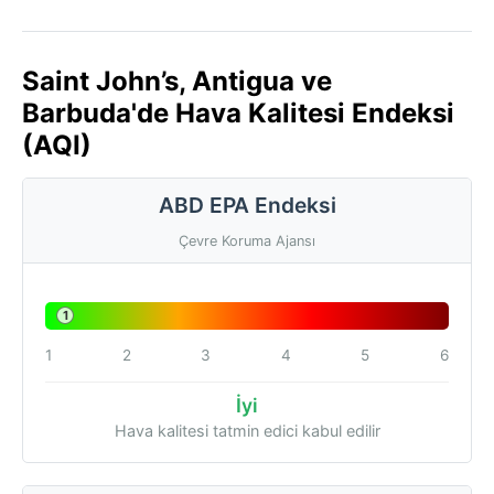
Saint John’s, Antigua ve
Barbuda'de Hava Kalitesi Endeksi
(AQI)
ABD EPA Endeksi
Çevre Koruma Ajansı
1
1
2
3
4
5
6
İyi
Hava kalitesi tatmin edici kabul edilir