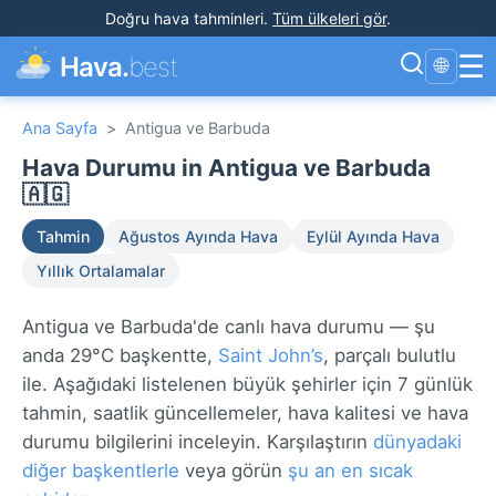
Doğru hava tahminleri
.
Tüm ülkeleri gör
.
☰
Hava.
best
🌐
Ana Sayfa
>
Antigua ve Barbuda
Hava Durumu in Antigua ve Barbuda
🇦🇬
Tahmin
Ağustos Ayında Hava
Eylül Ayında Hava
Yıllık Ortalamalar
Antigua ve Barbuda'de canlı hava durumu — şu
anda 29°C başkentte,
Saint John’s
, parçalı bulutlu
ile. Aşağıdaki listelenen büyük şehirler için 7 günlük
tahmin, saatlik güncellemeler, hava kalitesi ve hava
durumu bilgilerini inceleyin. Karşılaştırın
dünyadaki
diğer başkentlerle
veya görün
şu an en sıcak