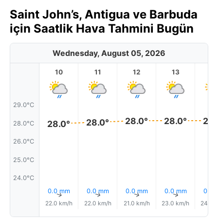
Saint John’s, Antigua ve Barbuda
için Saatlik Hava Tahmini Bugün
Wednesday, August 05, 2026
10
11
12
13
1
29.0°C
28.0°
28.0°
28.
28.0°
28.0°
28.0°C
26.0°C
25.0°C
24.0°C
0.0 mm
0.0 mm
0.0 mm
0.0 mm
0.0
↑
↑
↑
↑
22.0 km/h
22.0 km/h
21.0 km/h
23.0 km/h
24.0 