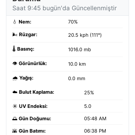
Saat 9:45 bugün'da Güncellenmiştir
💧
Nem:
70%
🌬️
Rüzgar:
20.5 kph (111°)
🌡️
Basınç:
1016.0 mb
👁️
Görünürlük:
10.0 km
🌧️
Yağış:
0.0 mm
☁️
Bulut Kaplama:
25%
☀️
UV Endeksi:
5.0
🌅
Gün Doğumu:
05:48 AM
🌇
Gün Batımı:
06:38 PM