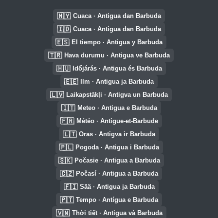
🇲🇾
Cuaca · Antigua dan Barbuda
🇮🇩
Cuaca · Antigua dan Barbuda
🇪🇸
El tiempo · Antigua y Barbuda
🇹🇷
Hava durumu · Antigua ve Barbuda
🇭🇺
Időjárás · Antigua és Barbuda
🇪🇪
Ilm · Antigua ja Barbuda
🇱🇻
Laikapstākļi · Antigva un Barbuda
🇮🇹
Meteo · Antigua e Barbuda
🇫🇷
Météo · Antigue-et-Barbude
🇱🇹
Oras · Antigva ir Barbuda
🇵🇱
Pogoda · Antigua i Barbuda
🇸🇰
Počasie · Antigua a Barbuda
🇨🇿
Počasí · Antigua a Barbuda
🇫🇮
Sää · Antigua ja Barbuda
🇵🇹
Tempo · Antígua e Barbuda
🇻🇳
Thời tiết · Antigua và Barbuda