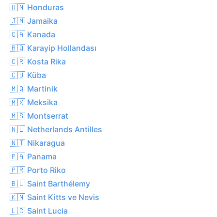
🇭🇳 Honduras
🇯🇲 Jamaika
🇨🇦 Kanada
🇧🇶 Karayip Hollandası
🇨🇷 Kosta Rika
🇨🇺 Küba
🇲🇶 Martinik
🇲🇽 Meksika
🇲🇸 Montserrat
🇳🇱 Netherlands Antilles
🇳🇮 Nikaragua
🇵🇦 Panama
🇵🇷 Porto Riko
🇧🇱 Saint Barthélemy
🇰🇳 Saint Kitts ve Nevis
🇱🇨 Saint Lucia