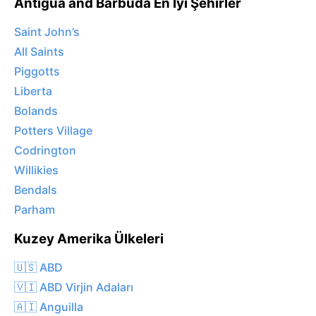
Antigua and Barbuda En İyi Şehirler
Saint John’s
All Saints
Piggotts
Liberta
Bolands
Potters Village
Codrington
Willikies
Bendals
Parham
Kuzey Amerika Ülkeleri
🇺🇸 ABD
🇻🇮 ABD Virjin Adaları
🇦🇮 Anguilla