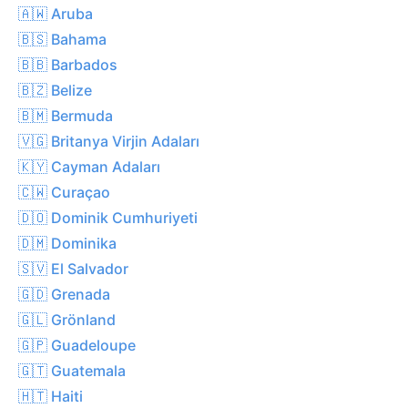
🇦🇼 Aruba
🇧🇸 Bahama
🇧🇧 Barbados
🇧🇿 Belize
🇧🇲 Bermuda
🇻🇬 Britanya Virjin Adaları
🇰🇾 Cayman Adaları
🇨🇼 Curaçao
🇩🇴 Dominik Cumhuriyeti
🇩🇲 Dominika
🇸🇻 El Salvador
🇬🇩 Grenada
🇬🇱 Grönland
🇬🇵 Guadeloupe
🇬🇹 Guatemala
🇭🇹 Haiti