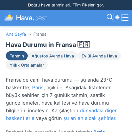
Doğru hava tahminleri
.
Tüm ülkeleri gör
.
☰
Hava.
best
🌐
Ana Sayfa
>
Fransa
Hava Durumu in Fransa 🇫🇷
Tahmin
Ağustos Ayında Hava
Eylül Ayında Hava
Yıllık Ortalamalar
Fransa'de canlı hava durumu — şu anda 23°C
başkentte,
Paris
, açık ile. Aşağıdaki listelenen
büyük şehirler için 7 günlük tahmin, saatlik
güncellemeler, hava kalitesi ve hava durumu
bilgilerini inceleyin. Karşılaştırın
dünyadaki diğer
başkentlerle
veya görün
şu an en sıcak şehirler
.