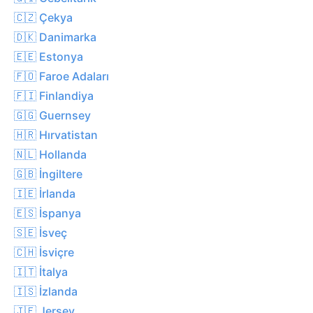
🇨🇿 Çekya
🇩🇰 Danimarka
🇪🇪 Estonya
🇫🇴 Faroe Adaları
🇫🇮 Finlandiya
🇬🇬 Guernsey
🇭🇷 Hırvatistan
🇳🇱 Hollanda
🇬🇧 İngiltere
🇮🇪 İrlanda
🇪🇸 İspanya
🇸🇪 İsveç
🇨🇭 İsviçre
🇮🇹 İtalya
🇮🇸 İzlanda
🇯🇪 Jersey