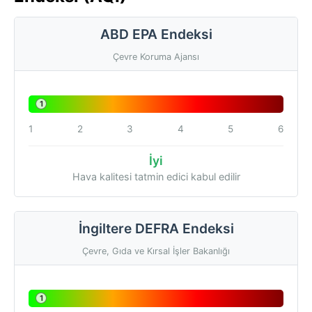
ABD EPA Endeksi
Çevre Koruma Ajansı
1
1
2
3
4
5
6
İyi
Hava kalitesi tatmin edici kabul edilir
İngiltere DEFRA Endeksi
Çevre, Gıda ve Kırsal İşler Bakanlığı
1