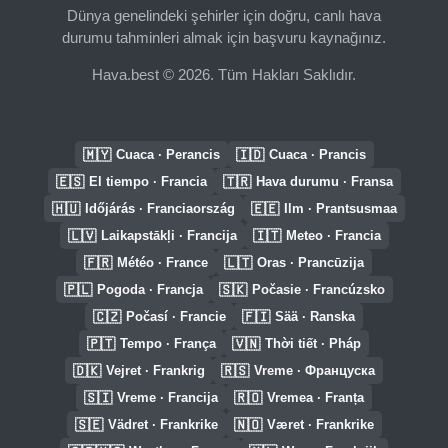
Dünya genelindeki şehirler için doğru, canlı hava
durumu tahminleri almak için başvuru kaynağınız.
Hava.best © 2026. Tüm Hakları Saklıdır.
🇲🇾
🇮🇩
Cuaca · Perancis
Cuaca · Prancis
🇪🇸
🇹🇷
El tiempo · Francia
Hava durumu · Fransa
🇭🇺
🇪🇪
Időjárás · Franciaország
Ilm · Prantsusmaa
🇱🇻
🇮🇹
Laikapstākļi · Francija
Meteo · Francia
🇫🇷
🇱🇹
Météo · France
Oras · Prancūzija
🇵🇱
🇸🇰
Pogoda · Francja
Počasie · Francúzsko
🇨🇿
🇫🇮
Počasí · Francie
Sää · Ranska
🇵🇹
🇻🇳
Tempo · França
Thời tiết · Pháp
🇩🇰
🇷🇸
Vejret · Frankrig
Vreme · Француска
🇸🇮
🇷🇴
Vreme · Francija
Vremea · Franța
🇸🇪
🇳🇴
Vädret · Frankrike
Været · Frankrike