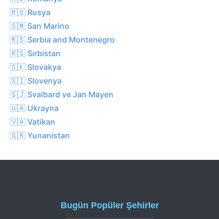
🇷🇺 Rusya
🇸🇲 San Marino
🇷🇸 Serbia and Montenegro
🇷🇸 Sırbistan
🇸🇰 Slovakya
🇸🇮 Slovenya
🇸🇯 Svalbard ve Jan Mayen
🇺🇦 Ukrayna
🇻🇦 Vatikan
🇬🇷 Yunanistan
Bugün Popüler Şehirler