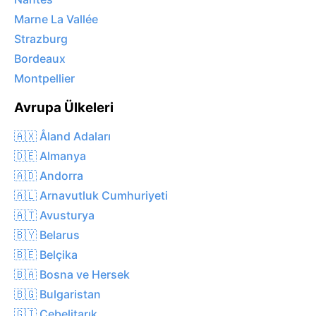
Marne La Vallée
Strazburg
Bordeaux
Montpellier
Avrupa Ülkeleri
🇦🇽 Åland Adaları
🇩🇪 Almanya
🇦🇩 Andorra
🇦🇱 Arnavutluk Cumhuriyeti
🇦🇹 Avusturya
🇧🇾 Belarus
🇧🇪 Belçika
🇧🇦 Bosna ve Hersek
🇧🇬 Bulgaristan
🇬🇮 Cebelitarık