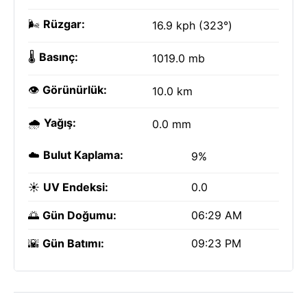
🌬️
Rüzgar:
16.9 kph (323°)
🌡️
Basınç:
1019.0 mb
👁️
Görünürlük:
10.0 km
🌧️
Yağış:
0.0 mm
☁️
Bulut Kaplama:
9%
☀️
UV Endeksi:
0.0
🌅
Gün Doğumu:
06:29 AM
🌇
Gün Batımı:
09:23 PM