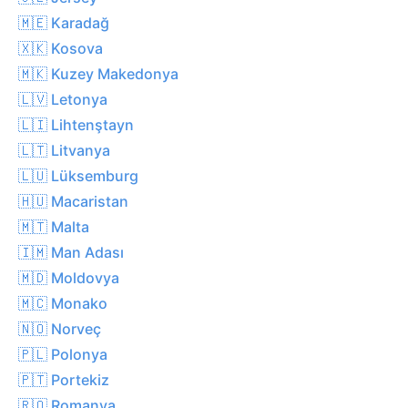
🇲🇪 Karadağ
🇽🇰 Kosova
🇲🇰 Kuzey Makedonya
🇱🇻 Letonya
🇱🇮 Lihtenştayn
🇱🇹 Litvanya
🇱🇺 Lüksemburg
🇭🇺 Macaristan
🇲🇹 Malta
🇮🇲 Man Adası
🇲🇩 Moldovya
🇲🇨 Monako
🇳🇴 Norveç
🇵🇱 Polonya
🇵🇹 Portekiz
🇷🇴 Romanya