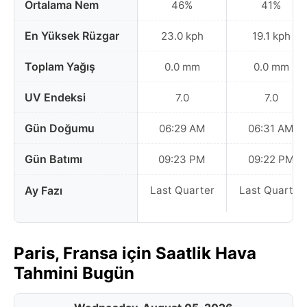
Ortalama Nem
46%
41%
En Yüksek Rüzgar
23.0 kph
19.1 kph
Toplam Yağış
0.0 mm
0.0 mm
UV Endeksi
7.0
7.0
Gün Doğumu
06:29 AM
06:31 AM
Gün Batımı
09:23 PM
09:22 PM
Ay Fazı
Last Quarter
Last Quarter
Paris, Fransa için Saatlik Hava
Tahmini Bugün