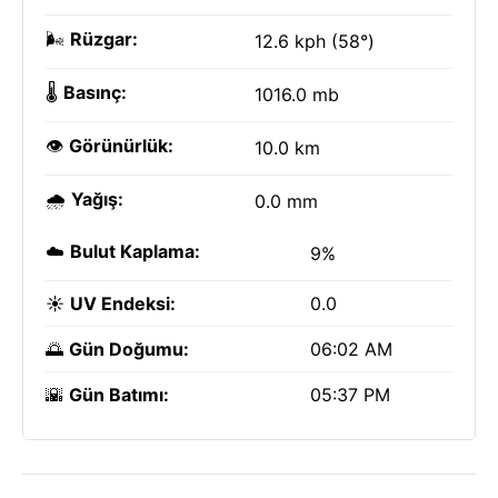
🌬️
Rüzgar:
12.6 kph (58°)
🌡️
Basınç:
1016.0 mb
👁️
Görünürlük:
10.0 km
🌧️
Yağış:
0.0 mm
☁️
Bulut Kaplama:
9%
☀️
UV Endeksi:
0.0
🌅
Gün Doğumu:
06:02 AM
🌇
Gün Batımı:
05:37 PM