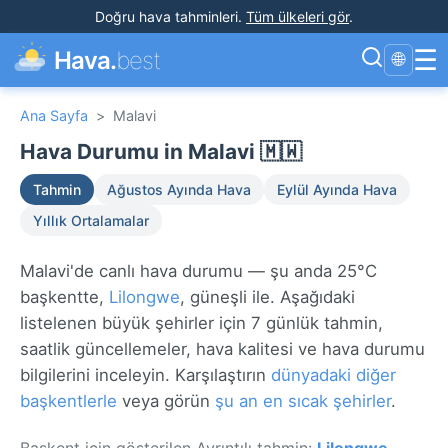
Doğru hava tahminleri
.
Tüm ülkeleri gör
.
☰
Hava.
best
🌐
Ana Sayfa
>
Malavi
Hava Durumu in Malavi 🇲🇼
Tahmin
Ağustos Ayında Hava
Eylül Ayında Hava
Yıllık Ortalamalar
Malavi'de canlı hava durumu — şu anda 25°C
başkentte,
Lilongwe
, güneşli ile. Aşağıdaki
listelenen büyük şehirler için 7 günlük tahmin,
saatlik güncellemeler, hava kalitesi ve hava durumu
bilgilerini inceleyin. Karşılaştırın
dünyadaki diğer
başkentlerle
veya görün
şu an en sıcak şehirler
.