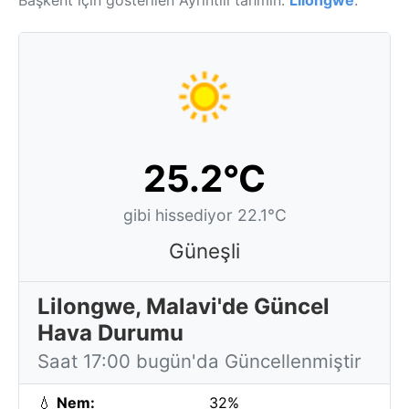
Başkent için gösterilen Ayrıntılı tahmin:
Lilongwe
.
25.2°C
gibi hissediyor 22.1°C
Güneşli
Lilongwe, Malavi'de Güncel
Hava Durumu
Saat 17:00 bugün'da Güncellenmiştir
💧
Nem:
32%