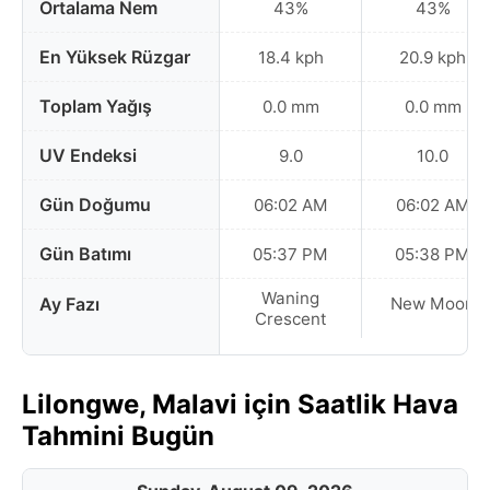
Ortalama Nem
43%
43%
En Yüksek Rüzgar
18.4 kph
20.9 kph
Toplam Yağış
0.0 mm
0.0 mm
UV Endeksi
9.0
10.0
Gün Doğumu
06:02 AM
06:02 AM
Gün Batımı
05:37 PM
05:38 PM
Waning
Ay Fazı
New Moon
Crescent
Lilongwe, Malavi için Saatlik Hava
Tahmini Bugün