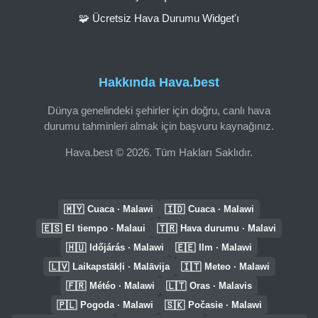
🧩 Ücretsiz Hava Durumu Widget'ı
Hakkında Hava.best
Dünya genelindeki şehirler için doğru, canlı hava
durumu tahminleri almak için başvuru kaynağınız.
Hava.best © 2026. Tüm Hakları Saklıdır.
🇲🇾
🇮🇩
Cuaca · Malawi
Cuaca · Malawi
🇪🇸
🇹🇷
El tiempo · Malaui
Hava durumu · Malavi
🇭🇺
🇪🇪
Időjárás · Malawi
Ilm · Malawi
🇱🇻
🇮🇹
Laikapstākļi · Malāvija
Meteo · Malawi
🇫🇷
🇱🇹
Météo · Malawi
Oras · Malavis
🇵🇱
🇸🇰
Pogoda · Malawi
Počasie · Malawi