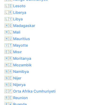
🇱🇸 Lesoto
🇱🇷 Liberya
🇱🇾 Libya
🇲🇬 Madagaskar
🇲🇱 Mali
🇲🇺 Mauritius
🇾🇹 Mayotte
🇪🇬 Mısır
🇲🇷 Moritanya
🇲🇿 Mozambik
🇳🇦 Namibya
🇳🇪 Nijer
🇳🇬 Nijerya
🇨🇫 Orta Afrika Cumhuriyeti
🇷🇪 Reunion
🇷🇼 Ruanda