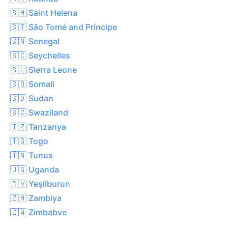
🇸🇭 Saint Helena
🇸🇹 São Tomé and Príncipe
🇸🇳 Senegal
🇸🇨 Seychelles
🇸🇱 Sierra Leone
🇸🇴 Somali
🇸🇩 Sudan
🇸🇿 Swaziland
🇹🇿 Tanzanya
🇹🇬 Togo
🇹🇳 Tunus
🇺🇬 Uganda
🇨🇻 Yeşilburun
🇿🇲 Zambiya
🇿🇼 Zimbabve