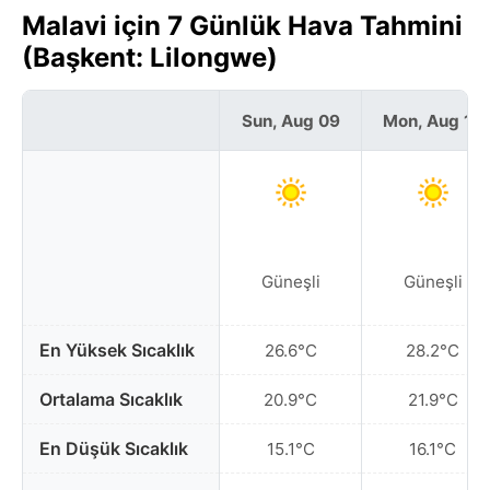
Malavi için 7 Günlük Hava Tahmini
(Başkent: Lilongwe)
Sun, Aug 09
Mon, Aug 10
Güneşli
Güneşli
En Yüksek Sıcaklık
26.6°C
28.2°C
Ortalama Sıcaklık
20.9°C
21.9°C
En Düşük Sıcaklık
15.1°C
16.1°C