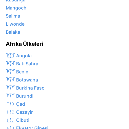
Mangochi
Salima
Liwonde
Balaka
Afrika Ülkeleri
🇦🇴 Angola
🇪🇭 Batı Sahra
🇧🇯 Benin
🇧🇼 Botswana
🇧🇫 Burkina Faso
🇧🇮 Burundi
🇹🇩 Çad
🇩🇿 Cezayir
🇩🇯 Cibuti
🇬🇶 Ekvator Ginesi