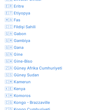
🇪🇷 Eritre
🇪🇹 Etiyopya
🇲🇦 Fas
🇨🇮 Fildişi Sahili
🇬🇦 Gabon
🇬🇲 Gambiya
🇬🇭 Gana
🇬🇳 Gine
🇬🇼 Gine-Biso
🇿🇦 Güney Afrika Cumhuriyeti
🇸🇸 Güney Sudan
🇨🇲 Kamerun
🇰🇪 Kenya
🇰🇲 Komoros
🇨🇬 Kongo - Brazzaville
🇨🇩 Kongo Cumhuriyeti