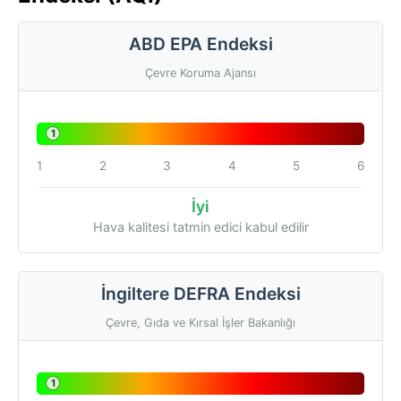
ABD EPA Endeksi
Çevre Koruma Ajansı
1
1
2
3
4
5
6
İyi
Hava kalitesi tatmin edici kabul edilir
İngiltere DEFRA Endeksi
Çevre, Gıda ve Kırsal İşler Bakanlığı
1