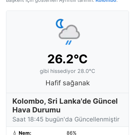
Başkent için gösterilen Ayrıntılı tahmin:
Kolombo
.
26.2°C
gibi hissediyor 28.0°C
Hafif sağanak
Kolombo, Sri Lanka'de Güncel
Hava Durumu
Saat 18:45 bugün'da Güncellenmiştir
💧
Nem:
86%