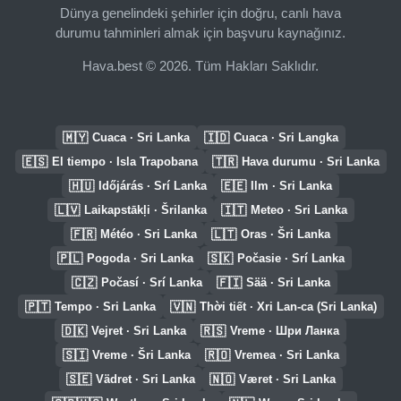
Dünya genelindeki şehirler için doğru, canlı hava
durumu tahminleri almak için başvuru kaynağınız.
Hava.best © 2026. Tüm Hakları Saklıdır.
🇲🇾
🇮🇩
Cuaca · Sri Lanka
Cuaca · Sri Langka
🇪🇸
🇹🇷
El tiempo · Isla Trapobana
Hava durumu · Sri Lanka
🇭🇺
🇪🇪
Időjárás · Srí Lanka
Ilm · Sri Lanka
🇱🇻
🇮🇹
Laikapstākļi · Šrilanka
Meteo · Sri Lanka
🇫🇷
🇱🇹
Météo · Sri Lanka
Oras · Šri Lanka
🇵🇱
🇸🇰
Pogoda · Sri Lanka
Počasie · Srí Lanka
🇨🇿
🇫🇮
Počasí · Srí Lanka
Sää · Sri Lanka
🇵🇹
🇻🇳
Tempo · Sri Lanka
Thời tiết · Xri Lan-ca (Sri Lanka)
🇩🇰
🇷🇸
Vejret · Sri Lanka
Vreme · Шри Ланка
🇸🇮
🇷🇴
Vreme · Šri Lanka
Vremea · Sri Lanka
🇸🇪
🇳🇴
Vädret · Sri Lanka
Været · Sri Lanka