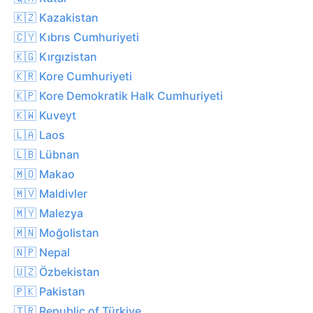
🇰🇿 Kazakistan
🇨🇾 Kıbrıs Cumhuriyeti
🇰🇬 Kırgızistan
🇰🇷 Kore Cumhuriyeti
🇰🇵 Kore Demokratik Halk Cumhuriyeti
🇰🇼 Kuveyt
🇱🇦 Laos
🇱🇧 Lübnan
🇲🇴 Makao
🇲🇻 Maldivler
🇲🇾 Malezya
🇲🇳 Moğolistan
🇳🇵 Nepal
🇺🇿 Özbekistan
🇵🇰 Pakistan
🇹🇷 Republic of Türkiye