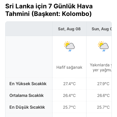
Sri Lanka için 7 Günlük Hava
Tahmini (Başkent: Kolombo)
Sat, Aug 08
Sun, Aug 09
Yakınlarda yer
Hafif sağanak
yer yağmur
En Yüksek Sıcaklık
27.4°C
27.9°C
Ortalama Sıcaklık
26.4°C
26.6°C
En Düşük Sıcaklık
25.7°C
25.7°C