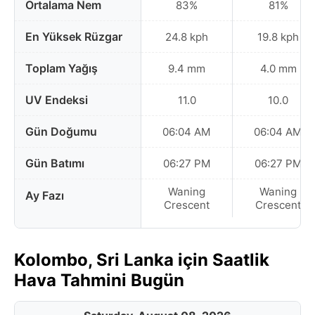
Ortalama Nem
83%
81%
En Yüksek Rüzgar
24.8 kph
19.8 kph
Toplam Yağış
9.4 mm
4.0 mm
UV Endeksi
11.0
10.0
Gün Doğumu
06:04 AM
06:04 AM
Gün Batımı
06:27 PM
06:27 PM
Waning
Waning
Ay Fazı
Crescent
Crescent
Kolombo, Sri Lanka için Saatlik
Hava Tahmini Bugün