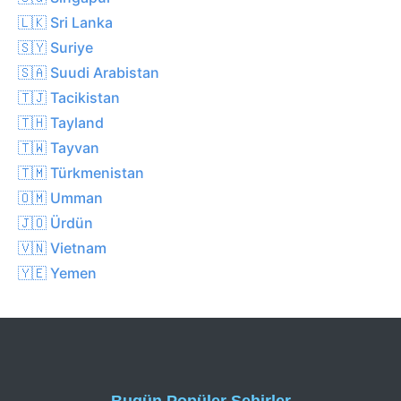
🇱🇰 Sri Lanka
🇸🇾 Suriye
🇸🇦 Suudi Arabistan
🇹🇯 Tacikistan
🇹🇭 Tayland
🇹🇼 Tayvan
🇹🇲 Türkmenistan
🇴🇲 Umman
🇯🇴 Ürdün
🇻🇳 Vietnam
🇾🇪 Yemen
Bugün Popüler Şehirler