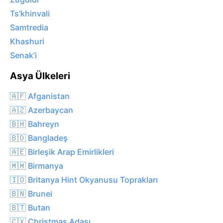
Ts’khinvali
Samtredia
Khashuri
Senak’i
Asya Ülkeleri
🇦🇫 Afganistan
🇦🇿 Azerbaycan
🇧🇭 Bahreyn
🇧🇩 Bangladeş
🇦🇪 Birleşik Arap Emirlikleri
🇲🇲 Birmanya
🇮🇴 Britanya Hint Okyanusu Toprakları
🇧🇳 Brunei
🇧🇹 Butan
🇨🇽 Christmas Adası