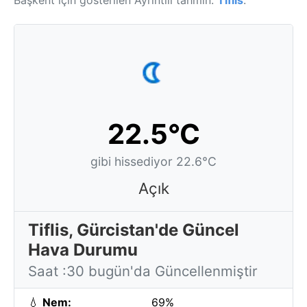
Başkent için gösterilen Ayrıntılı tahmin:
Tiflis
.
22.5°C
gibi hissediyor 22.6°C
Açık
Tiflis, Gürcistan'de Güncel
Hava Durumu
Saat :30 bugün'da Güncellenmiştir
💧
Nem:
69%