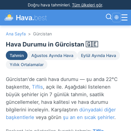
Doğru hava tahminleri
.
Tüm ülkeleri gör
.
☰
Hava.
best
🌐
Ana Sayfa
>
Gürcistan
Hava Durumu in Gürcistan 🇬🇪
Tahmin
Ağustos Ayında Hava
Eylül Ayında Hava
Yıllık Ortalamalar
Gürcistan'de canlı hava durumu — şu anda 22°C
başkentte,
Tiflis
, açık ile. Aşağıdaki listelenen
büyük şehirler için 7 günlük tahmin, saatlik
güncellemeler, hava kalitesi ve hava durumu
bilgilerini inceleyin. Karşılaştırın
dünyadaki diğer
başkentlerle
veya görün
şu an en sıcak şehirler
.