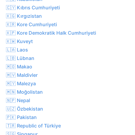
🇨🇾 Kıbrıs Cumhuriyeti
🇰🇬 Kırgızistan
🇰🇷 Kore Cumhuriyeti
🇰🇵 Kore Demokratik Halk Cumhuriyeti
🇰🇼 Kuveyt
🇱🇦 Laos
🇱🇧 Lübnan
🇲🇴 Makao
🇲🇻 Maldivler
🇲🇾 Malezya
🇲🇳 Moğolistan
🇳🇵 Nepal
🇺🇿 Özbekistan
🇵🇰 Pakistan
🇹🇷 Republic of Türkiye
🇸🇬 Singapur