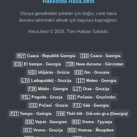
Hakkında Hava.best
Dünya genelindeki şehirler için doğru, canlı hava
durumu tahminleri almak için başvuru kaynağınız.
Hava.best © 2026. Tüm Hakları Saklıdır.
🇲🇾
🇮🇩
Cuaca · Republik Georgia
Cuaca · Georgia
🇪🇸
🇹🇷
El tiempo · Georgia
Hava durumu · Gürcistan
🇭🇺
🇪🇪
Időjárás · Grúzia
Ilm · Gruusia
🇱🇻
🇮🇹
Laikapstākļi · Gruzija
Meteo · Georgia
🇫🇷
🇱🇹
Météo · Géorgie
Oras · Gruzija
🇵🇱
🇸🇰
Pogoda · Gruzja
Počasie · Gruzínsko
🇨🇿
🇫🇮
Počasí · Gruzie
Sää · Georgia
🇵🇹
🇻🇳
Tempo · Geórgia
Thời tiết · Giê-oóc-gi-a (Georgia)
🇩🇰
🇷🇸
Vejret · Georgien
Vreme · Грузија
🇸🇮
🇷🇴
Vreme · Gruzija
Vremea · Ӂеорӂия