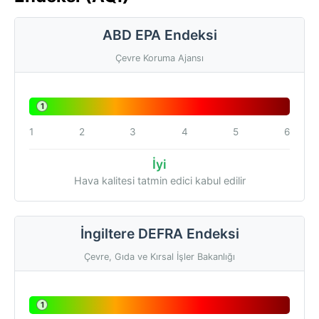
ABD EPA Endeksi
Çevre Koruma Ajansı
1
1
2
3
4
5
6
İyi
Hava kalitesi tatmin edici kabul edilir
İngiltere DEFRA Endeksi
Çevre, Gıda ve Kırsal İşler Bakanlığı
1