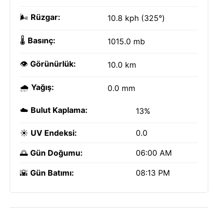
🌬️
Rüzgar:
10.8 kph (325°)
🌡️
Basınç:
1015.0 mb
👁️
Görünürlük:
10.0 km
🌧️
Yağış:
0.0 mm
☁️
Bulut Kaplama:
13%
☀️
UV Endeksi:
0.0
🌅
Gün Doğumu:
06:00 AM
🌇
Gün Batımı:
08:13 PM