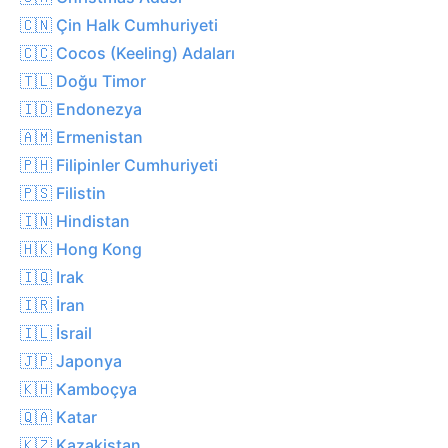
🇨🇳 Çin Halk Cumhuriyeti
🇨🇨 Cocos (Keeling) Adaları
🇹🇱 Doğu Timor
🇮🇩 Endonezya
🇦🇲 Ermenistan
🇵🇭 Filipinler Cumhuriyeti
🇵🇸 Filistin
🇮🇳 Hindistan
🇭🇰 Hong Kong
🇮🇶 Irak
🇮🇷 İran
🇮🇱 İsrail
🇯🇵 Japonya
🇰🇭 Kamboçya
🇶🇦 Katar
🇰🇿 Kazakistan