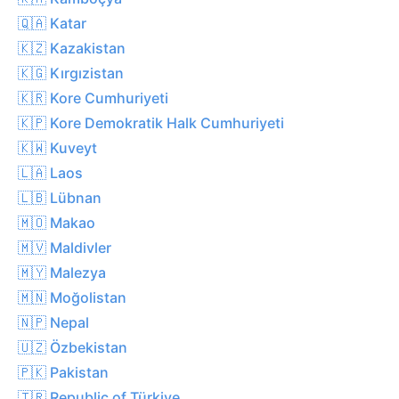
🇶🇦 Katar
🇰🇿 Kazakistan
🇰🇬 Kırgızistan
🇰🇷 Kore Cumhuriyeti
🇰🇵 Kore Demokratik Halk Cumhuriyeti
🇰🇼 Kuveyt
🇱🇦 Laos
🇱🇧 Lübnan
🇲🇴 Makao
🇲🇻 Maldivler
🇲🇾 Malezya
🇲🇳 Moğolistan
🇳🇵 Nepal
🇺🇿 Özbekistan
🇵🇰 Pakistan
🇹🇷 Republic of Türkiye