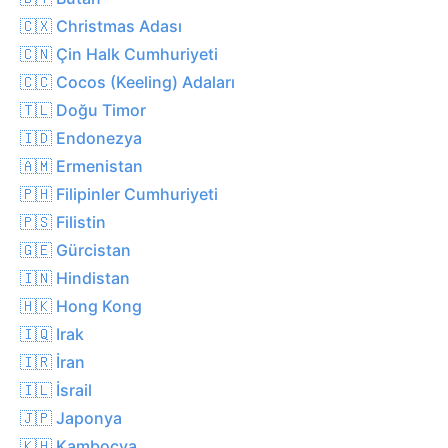
🇨🇽 Christmas Adası
🇨🇳 Çin Halk Cumhuriyeti
🇨🇨 Cocos (Keeling) Adaları
🇹🇱 Doğu Timor
🇮🇩 Endonezya
🇦🇲 Ermenistan
🇵🇭 Filipinler Cumhuriyeti
🇵🇸 Filistin
🇬🇪 Gürcistan
🇮🇳 Hindistan
🇭🇰 Hong Kong
🇮🇶 Irak
🇮🇷 İran
🇮🇱 İsrail
🇯🇵 Japonya
🇰🇭 Kamboçya