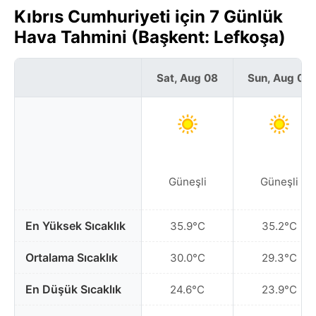
Kıbrıs Cumhuriyeti için 7 Günlük
Hava Tahmini (Başkent: Lefkoşa)
Sat, Aug 08
Sun, Aug 09
Güneşli
Güneşli
En Yüksek Sıcaklık
35.9°C
35.2°C
Ortalama Sıcaklık
30.0°C
29.3°C
En Düşük Sıcaklık
24.6°C
23.9°C