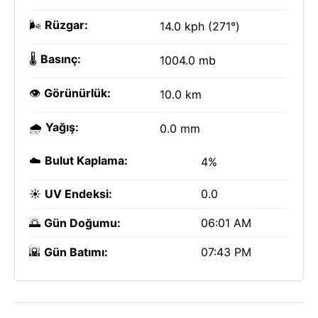
🌬️
Rüzgar:
14.0 kph (271°)
🌡️
Basınç:
1004.0 mb
👁️
Görünürlük:
10.0 km
🌧️
Yağış:
0.0 mm
☁️
Bulut Kaplama:
4%
☀️
UV Endeksi:
0.0
🌅
Gün Doğumu:
06:01 AM
🌇
Gün Batımı:
07:43 PM