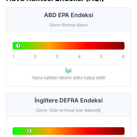
ABD EPA Endeksi
Çevre Koruma Ajansı
1
1
2
3
4
5
6
İyi
Hava kalitesi tatmin edici kabul edilir
İngiltere DEFRA Endeksi
Çevre, Gıda ve Kırsal İşler Bakanlığı
2