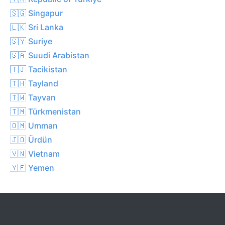
🇸🇬 Singapur
🇱🇰 Sri Lanka
🇸🇾 Suriye
🇸🇦 Suudi Arabistan
🇹🇯 Tacikistan
🇹🇭 Tayland
🇹🇼 Tayvan
🇹🇲 Türkmenistan
🇴🇲 Umman
🇯🇴 Ürdün
🇻🇳 Vietnam
🇾🇪 Yemen