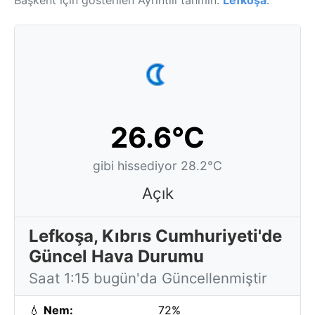
Başkent için gösterilen Ayrıntılı tahmin:
Lefkoşa
.
26.6°C
gibi hissediyor 28.2°C
Açık
Lefkoşa, Kıbrıs Cumhuriyeti'de
Güncel Hava Durumu
Saat 1:15 bugün'da Güncellenmiştir
💧
Nem:
72%