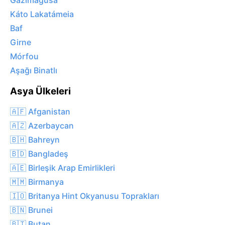
Gazimağusa
Káto Lakatámeia
Baf
Girne
Mórfou
Aşağı Binatlı
Asya Ülkeleri
🇦🇫 Afganistan
🇦🇿 Azerbaycan
🇧🇭 Bahreyn
🇧🇩 Bangladeş
🇦🇪 Birleşik Arap Emirlikleri
🇲🇲 Birmanya
🇮🇴 Britanya Hint Okyanusu Toprakları
🇧🇳 Brunei
🇧🇹 Butan