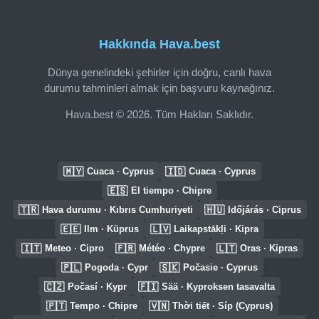
Hakkında Hava.best
Dünya genelindeki şehirler için doğru, canlı hava
durumu tahminleri almak için başvuru kaynağınız.
Hava.best © 2026. Tüm Hakları Saklıdır.
🇲🇾
🇮🇩
Cuaca · Cyprus
Cuaca · Cyprus
🇪🇸
El tiempo · Chipre
🇹🇷
🇭🇺
Hava durumu · Kıbrıs Cumhuriyeti
Időjárás · Ciprus
🇪🇪
🇱🇻
Ilm · Küprus
Laikapstākļi · Kipra
🇮🇹
🇫🇷
🇱🇹
Meteo · Cipro
Météo · Chypre
Oras · Kipras
🇵🇱
🇸🇰
Pogoda · Cypr
Počasie · Cyprus
🇨🇿
🇫🇮
Počasí · Kypr
Sää · Kyproksen tasavalta
🇵🇹
🇻🇳
Tempo · Chipre
Thời tiết · Síp (Cyprus)