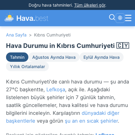
Doğru hava tahminleri
.
Tüm ülkeleri gör
.
☰
Hava.
best
🌐
Ana Sayfa
>
Kıbrıs Cumhuriyeti
Hava Durumu in Kıbrıs Cumhuriyeti 🇨🇾
Tahmin
Ağustos Ayında Hava
Eylül Ayında Hava
Yıllık Ortalamalar
Kıbrıs Cumhuriyeti'de canlı hava durumu — şu anda
27°C başkentte,
Lefkoşa
, açık ile. Aşağıdaki
listelenen büyük şehirler için 7 günlük tahmin,
saatlik güncellemeler, hava kalitesi ve hava durumu
bilgilerini inceleyin. Karşılaştırın
dünyadaki diğer
başkentlerle
veya görün
şu an en sıcak şehirler
.