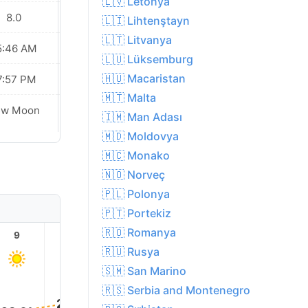
🇱🇻 Letonya
8.0
8.0
🇱🇮 Lihtenştayn
🇱🇹 Litvanya
5:46 AM
05:47 AM
🇱🇺 Lüksemburg
🇭🇺 Macaristan
7:57 PM
07:55 PM
🇲🇹 Malta
ew Moon
New Moon
🇮🇲 Man Adası
🇲🇩 Moldovya
🇲🇨 Monako
🇳🇴 Norveç
🇵🇱 Polonya
🇵🇹 Portekiz
🇷🇴 Romanya
9
10
11
12
13
14
🇷🇺 Rusya
🇸🇲 San Marino
32.0°
🇷🇸 Serbia and Montenegro
32.0°
32.0°
31.0°
29.0°