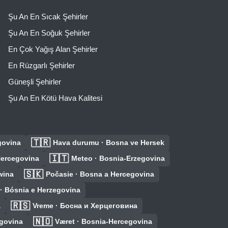
Şu An En Sıcak Şehirler
Şu An En Soğuk Şehirler
En Çok Yağış Alan Şehirler
En Rüzgarlı Şehirler
Güneşli Şehirler
Şu An En Kötü Hava Kalitesi
🇹🇷
govina
Hava durumu · Bosna ve Hersek
🇮🇹
Hercegovina
Meteo · Bosnia-Erzegovina
🇸🇰
wina
Počasie · Bosna a Hercegovina
· Bósnia e Herzegovina
🇷🇸
a
Vreme · Босна и Херцеговина
🇳🇴
egovina
Været · Bosnia-Hercegovina