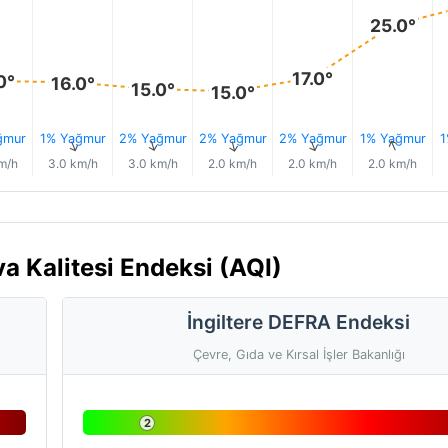
25.0°
17.0°
0°
16.0°
15.0°
15.0°
ğmur
1% Yağmur
2% Yağmur
2% Yağmur
2% Yağmur
1% Yağmur
1
↑
↑
↑
↑
↑
m/h
3.0 km/h
3.0 km/h
2.0 km/h
2.0 km/h
2.0 km/h
a Kalitesi Endeksi (AQI)
İngiltere DEFRA Endeksi
Çevre, Gıda ve Kırsal İşler Bakanlığı
2