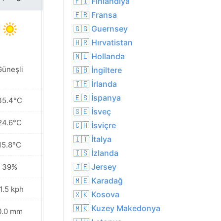
🇫🇮 Finlandiya
🇫🇷 Fransa
🇬🇬 Guernsey
🇭🇷 Hırvatistan
🇳🇱 Hollanda
Güneşli
Güneşli
🇬🇧 İngiltere
🇮🇪 İrlanda
🇪🇸 İspanya
35.4°C
32.6°C
🇸🇪 İsveç
24.6°C
23.6°C
🇨🇭 İsviçre
🇮🇹 İtalya
15.8°C
14.4°C
🇮🇸 İzlanda
🇯🇪 Jersey
39%
45%
🇲🇪 Karadağ
1.5 kph
14.4 kph
🇽🇰 Kosova
🇲🇰 Kuzey Makedonya
0.0 mm
0.0 mm