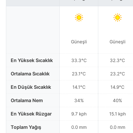
Güneşli
Güneşli
En Yüksek Sıcaklık
33.3°C
32.3°C
Ortalama Sıcaklık
23.1°C
23.2°C
En Düşük Sıcaklık
14.1°C
14.9°C
Ortalama Nem
34%
40%
En Yüksek Rüzgar
9.7 kph
15.1 kph
Toplam Yağış
0.0 mm
0.0 mm