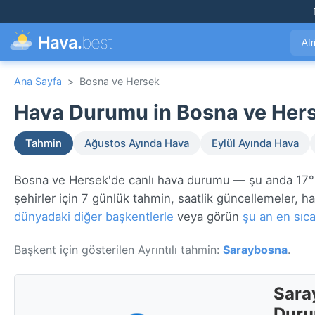
Hava.
best
Afr
Ana Sayfa
>
Bosna ve Hersek
Hava Durumu in Bosna ve Hers
Tahmin
Ağustos Ayında Hava
Eylül Ayında Hava
Bosna ve Hersek'de canlı hava durumu — şu anda 17
şehirler için 7 günlük tahmin, saatlik güncellemeler, hav
dünyadaki diğer başkentlerle
veya görün
şu an en sıca
Başkent için gösterilen Ayrıntılı tahmin:
Saraybosna
.
Sara
Dur