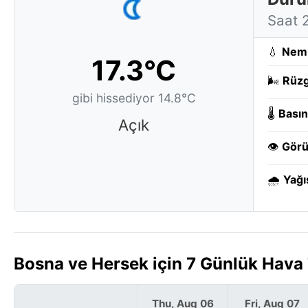
Saat 
💧
Nem
17.3°C
🌬️
Rüzg
gibi hissediyor 14.8°C
🌡️
Basın
Açık
👁️
Görü
🌧️
Yağı
Bosna ve Hersek için 7 Günlük Hava
Thu, Aug 06
Fri, Aug 07