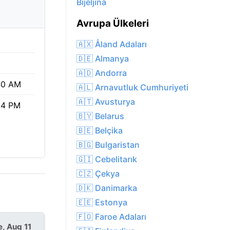
Bijeljina
Avrupa Ülkeleri
🇦🇽 Åland Adaları
🇩🇪 Almanya
🇦🇩 Andorra
40 AM
🇦🇱 Arnavutluk Cumhuriyeti
🇦🇹 Avusturya
04 PM
🇧🇾 Belarus
🇧🇪 Belçika
🇧🇬 Bulgaristan
🇬🇮 Cebelitarık
🇨🇿 Çekya
🇩🇰 Danimarka
🇪🇪 Estonya
🇫🇴 Faroe Adaları
e, Aug 11
Wed, Aug 12