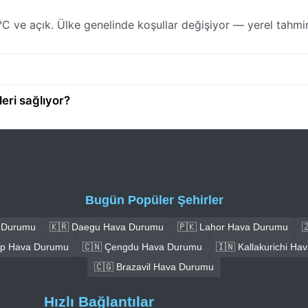
 ve açık. Ülke genelinde koşullar değişiyor — yerel tahmin
eri sağlıyor?
Bugün Popüler Şehirler
a Durumu
🇰🇷 Daegu Hava Durumu
🇵🇰 Lahor Hava Durumu

ep Hava Durumu
🇨🇳 Çengdu Hava Durumu
🇮🇳 Kallakurichi H
🇨🇬 Brazavil Hava Durumu
Hızlı Bağlantılar