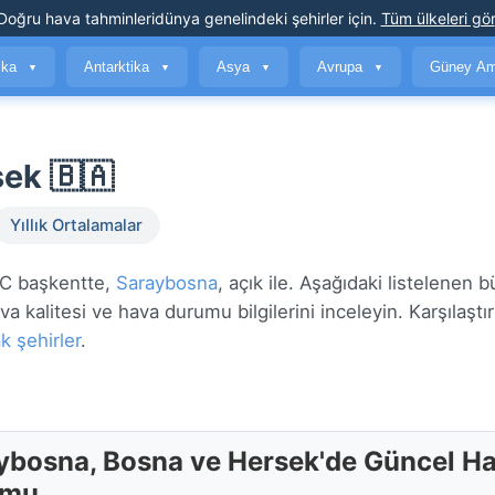
Doğru hava tahminleri
dünya genelindeki şehirler için
.
Tüm ülkeleri gör
ika
Antarktika
Asya
Avrupa
Güney Am
▼
▼
▼
▼
ek 🇧🇦
Yıllık Ortalamalar
°C başkentte,
Saraybosna
, açık ile. Aşağıdaki listelenen 
a kalitesi ve hava durumu bilgilerini inceleyin. Karşılaştır
k şehirler
.
ybosna, Bosna ve Hersek'de Güncel H
umu