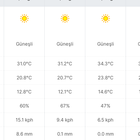
Güneşli
Güneşli
Güneşli
31.0°C
31.2°C
34.3°C
20.8°C
20.7°C
23.8°C
12.8°C
12.1°C
14.6°C
60%
67%
47%
15.1 kph
9.4 kph
6.5 kph
1
8.6 mm
0.1 mm
0.0 mm