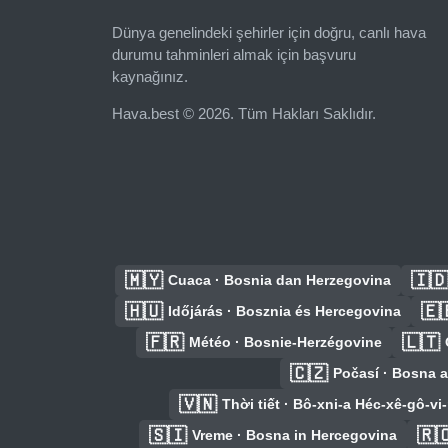
Dünya genelindeki şehirler için doğru, canlı hava
durumu tahminleri almak için başvuru
kaynağınız.
Hava.best © 2026. Tüm Hakları Saklıdır.
🇲🇾
🇮
Cuaca · Bosnia dan Herzegovina
🇭🇺
🇪
Időjárás · Bosznia és Hercegovina
🇫🇷
🇱🇹
Météo · Bosnie-Herzégovine
🇨🇿
Počasí · Bosna 
🇻🇳
Thời tiết · Bô-xni-a Héc-xê-gô-v
🇸🇮
🇷
Vreme · Bosna in Hercegovina