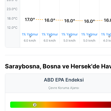
23.0°C
18.0°C
17.0°
16.0°
16.
16.0°
16.0°
12.0°C
1% Yağmur
1% Yağmur
1% Yağmur
1% Yağmur
1% Ya
↑
↑
↑
↑
↑
6.0 km/h
6.0 km/h
5.0 km/h
5.0 km/h
4.0 k
Saraybosna, Bosna ve Hersek'de Hav
ABD EPA Endeksi
Çevre Koruma Ajansı
2