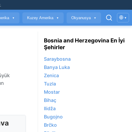
.
🌐
erika
Kuzey Amerika
Okyanusya
▾
▼
▼
▼
Bosnia and Herzegovina En İyi
Şehirler
Saraybosna
Banya Luka
büyük
Zenica
ın
Tuzla
Mostar
Bihaç
Ilidža
Bugojno
ava
Brčko