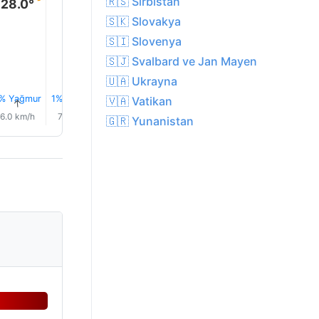
🇷🇸 Sırbistan
28.0°
🇸🇰 Slovakya
🇸🇮 Slovenya
🇸🇯 Svalbard ve Jan Mayen
🇺🇦 Ukrayna
% Yağmur
1% Yağmur
1% Yağmur
1% Yağmur
1% Yağmur
1% Yağm
🇻🇦 Vatikan
↑
↑
↑
↑
↑
↑
6.0 km/h
7.0 km/h
10.0 km/h
12.0 km/h
14.0 km/h
15.0 km/
🇬🇷 Yunanistan