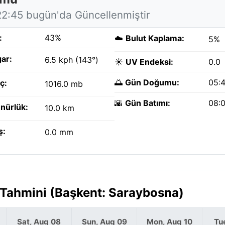
22:45 bugün'da Güncellenmiştir
:
43%
☁️
Bulut Kaplama:
5%
ar:
6.5 kph (143°)
☀️
UV Endeksi:
0.0
🌅
Gün Doğumu:
05:
ç:
1016.0 mb
🌇
Gün Batımı:
08:
nürlük:
10.0 km
ş:
0.0 mm
 Tahmini (Başkent: Saraybosna)
Sat, Aug 08
Sun, Aug 09
Mon, Aug 10
Tu