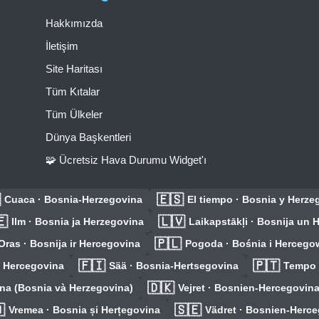
Hakkımızda
İletişim
Site Haritası
Tüm Kıtalar
Tüm Ülkeler
Dünya Başkentleri
🧩 Ücretsiz Hava Durumu Widget'ı

🇪🇸
Cuaca · Bosnia-Herzegovina
El tiempo · Bosnia y Herze
🇪
🇱🇻
Ilm · Bosnia ja Herzegovina
Laikapstākļi · Bosnija un 
🇵🇱
Oras · Bosnija ir Hercegovina
Pogoda · Bośnia i Hercego
🇫🇮
🇵🇹
a Hercegovina
Sää · Bosnia-Hertsegovina
Tempo 
🇩🇰
i-na (Bosnia và Herzegovina)
Vejret · Bosnien-Hercegovin

🇸🇪
Vremea · Bosnia și Herțegovina
Vädret · Bosnien-Herc