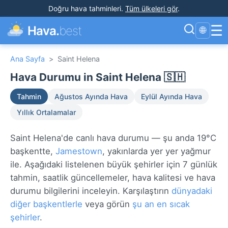
Doğru hava tahminleri
.
Tüm ülkeleri gör
.
☰
Hava.
best
🌐
Ana Sayfa
>
Saint Helena
Hava Durumu in Saint Helena 🇸🇭
Tahmin
Ağustos Ayında Hava
Eylül Ayında Hava
Yıllık Ortalamalar
Saint Helena'de canlı hava durumu — şu anda 19°C
başkentte,
Jamestown
, yakınlarda yer yer yağmur
ile. Aşağıdaki listelenen büyük şehirler için 7 günlük
tahmin, saatlik güncellemeler, hava kalitesi ve hava
durumu bilgilerini inceleyin. Karşılaştırın
dünyadaki
diğer başkentlerle
veya görün
şu an en sıcak
şehirler
.