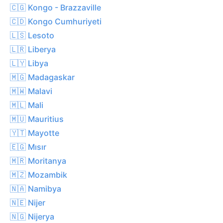
🇨🇬 Kongo - Brazzaville
🇨🇩 Kongo Cumhuriyeti
🇱🇸 Lesoto
🇱🇷 Liberya
🇱🇾 Libya
🇲🇬 Madagaskar
🇲🇼 Malavi
🇲🇱 Mali
🇲🇺 Mauritius
🇾🇹 Mayotte
🇪🇬 Mısır
🇲🇷 Moritanya
🇲🇿 Mozambik
🇳🇦 Namibya
🇳🇪 Nijer
🇳🇬 Nijerya