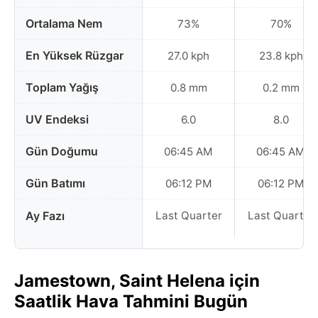
Ortalama Nem
73%
70%
En Yüksek Rüzgar
27.0 kph
23.8 kph
Toplam Yağış
0.8 mm
0.2 mm
UV Endeksi
6.0
8.0
Gün Doğumu
06:45 AM
06:45 AM
Gün Batımı
06:12 PM
06:12 PM
Ay Fazı
Last Quarter
Last Quarter
Jamestown, Saint Helena için
Saatlik Hava Tahmini Bugün