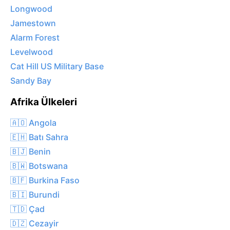
Longwood
Jamestown
Alarm Forest
Levelwood
Cat Hill US Military Base
Sandy Bay
Afrika Ülkeleri
🇦🇴 Angola
🇪🇭 Batı Sahra
🇧🇯 Benin
🇧🇼 Botswana
🇧🇫 Burkina Faso
🇧🇮 Burundi
🇹🇩 Çad
🇩🇿 Cezayir