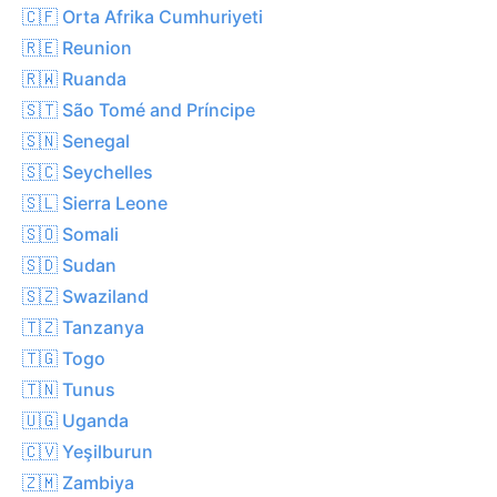
🇨🇫 Orta Afrika Cumhuriyeti
🇷🇪 Reunion
🇷🇼 Ruanda
🇸🇹 São Tomé and Príncipe
🇸🇳 Senegal
🇸🇨 Seychelles
🇸🇱 Sierra Leone
🇸🇴 Somali
🇸🇩 Sudan
🇸🇿 Swaziland
🇹🇿 Tanzanya
🇹🇬 Togo
🇹🇳 Tunus
🇺🇬 Uganda
🇨🇻 Yeşilburun
🇿🇲 Zambiya