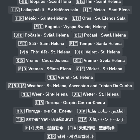
🇭🇺
🇪🇪
Időjárás · Szent Ilona
Ilm · Saint Helena
🇱🇻
🇮🇹
Laikapstākļi · Sv.Helēnas sala
Meteo · Sant’Elena
🇫🇷
🇱🇹
Météo · Sainte-Hélène
Oras · Šv. Elenos Sala
🇵🇱
Pogoda · Wyspa Świętej Heleny
🇸🇰
🇨🇿
Počasie · Svätá Helena
Počasí · Svatá Helena
🇫🇮
🇵🇹
Sää · Saint Helena
Tempo · Santa Helena
🇻🇳
🇩🇰
Thời tiết · St. Helena
Vejret · St. Helena
🇷🇸
🇸🇮
Vreme · Света Јелена
Vreme · Sveta Helena
🇷🇴
🇸🇪
Vremea · Sfânta Elena
Vädret · S:t Helena
🇳🇴
Været · St. Helena
🇬🇧🇺🇸
Weather · St. Helena, Ascension and Tristan Da Cunha
🇳🇱
🇩🇪
Weer · Sint-Helena
Wetter · St. Helena
🇺🇦
Погода · Острів Святої Єлени
🇷🇺
🇸🇦
Погода · о-в Св. Елены
الطقس · سانت هيلينا
🇹🇭
🇯🇵
สภาพอากาศ · เซนต์เฮเลนา
天気 · セントヘレナ
🇭🇰
🇹🇼
天氣 · 聖赫勒拿
天氣預報 · 聖赫勒拿
🇰🇷
날씨 · 세인트헬레나