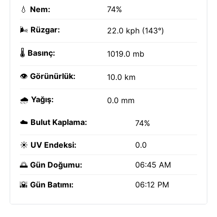
💧
Nem:
74%
🌬️
Rüzgar:
22.0 kph (143°)
🌡️
Basınç:
1019.0 mb
👁️
Görünürlük:
10.0 km
🌧️
Yağış:
0.0 mm
☁️
Bulut Kaplama:
74%
☀️
UV Endeksi:
0.0
🌅
Gün Doğumu:
06:45 AM
🌇
Gün Batımı:
06:12 PM