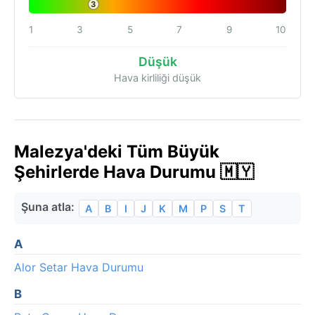
3
1
3
5
7
9
10
Düşük
Hava kirliliği düşük
Malezya'deki Tüm Büyük
Şehirlerde Hava Durumu 🇲🇾
Şuna atla:
A
B
I
J
K
M
P
S
T
A
Alor Setar Hava Durumu
B