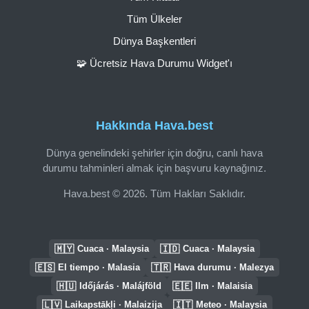
Tüm Ülkeler
Dünya Başkentleri
🧩 Ücretsiz Hava Durumu Widget'ı
Hakkında Hava.best
Dünya genelindeki şehirler için doğru, canlı hava
durumu tahminleri almak için başvuru kaynağınız.
Hava.best © 2026. Tüm Hakları Saklıdır.
🇲🇾
🇮🇩
Cuaca · Malaysia
Cuaca · Malaysia
🇪🇸
🇹🇷
El tiempo · Malasia
Hava durumu · Malezya
🇭🇺
🇪🇪
Időjárás · Malájföld
Ilm · Malaisia
🇱🇻
🇮🇹
Laikapstākļi · Malaizija
Meteo · Malaysia