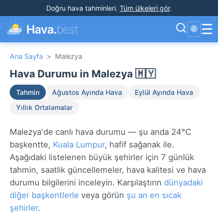
Doğru hava tahminleri
.
Tüm ülkeleri gör
.
☰
Hava.
best
🌐
Ana Sayfa
>
Malezya
Hava Durumu in Malezya 🇲🇾
Tahmin
Ağustos Ayında Hava
Eylül Ayında Hava
Yıllık Ortalamalar
Malezya'de canlı hava durumu — şu anda 24°C
başkentte,
Kuala Lumpur
, hafif sağanak ile.
Aşağıdaki listelenen büyük şehirler için 7 günlük
tahmin, saatlik güncellemeler, hava kalitesi ve hava
durumu bilgilerini inceleyin. Karşılaştırın
dünyadaki
diğer başkentlerle
veya görün
şu an en sıcak
şehirler
.