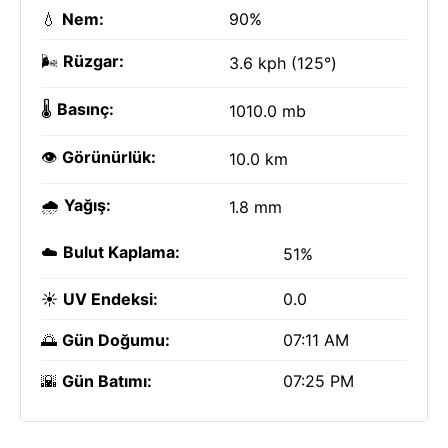
💧
Nem:
90%
🌬️
Rüzgar:
3.6 kph (125°)
🌡️
Basınç:
1010.0 mb
👁️
Görünürlük:
10.0 km
🌧️
Yağış:
1.8 mm
☁️
Bulut Kaplama:
51%
☀️
UV Endeksi:
0.0
🌅
Gün Doğumu:
07:11 AM
🌇
Gün Batımı:
07:25 PM