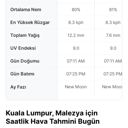
Ortalama Nem
80%
81%
En Yüksek Rüzgar
8.3 kph
8.3 kph
Toplam Yağış
12.2 mm
7.6 mm
UV Endeksi
9.0
9.0
Gün Doğumu
07:11 AM
07:11 AM
Gün Batımı
07:25 PM
07:25 PM
Ay Fazı
New Moon
New Moon
Kuala Lumpur, Malezya için
Saatlik Hava Tahmini Bugün