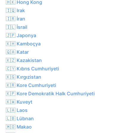
🇭🇰 Hong Kong
🇮🇶 Irak
🇮🇷 İran
🇮🇱 İsrail
🇯🇵 Japonya
🇰🇭 Kamboçya
🇶🇦 Katar
🇰🇿 Kazakistan
🇨🇾 Kıbrıs Cumhuriyeti
🇰🇬 Kırgızistan
🇰🇷 Kore Cumhuriyeti
🇰🇵 Kore Demokratik Halk Cumhuriyeti
🇰🇼 Kuveyt
🇱🇦 Laos
🇱🇧 Lübnan
🇲🇴 Makao