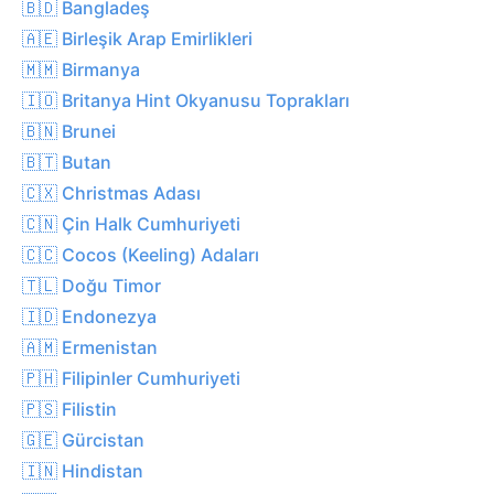
🇧🇩 Bangladeş
🇦🇪 Birleşik Arap Emirlikleri
🇲🇲 Birmanya
🇮🇴 Britanya Hint Okyanusu Toprakları
🇧🇳 Brunei
🇧🇹 Butan
🇨🇽 Christmas Adası
🇨🇳 Çin Halk Cumhuriyeti
🇨🇨 Cocos (Keeling) Adaları
🇹🇱 Doğu Timor
🇮🇩 Endonezya
🇦🇲 Ermenistan
🇵🇭 Filipinler Cumhuriyeti
🇵🇸 Filistin
🇬🇪 Gürcistan
🇮🇳 Hindistan