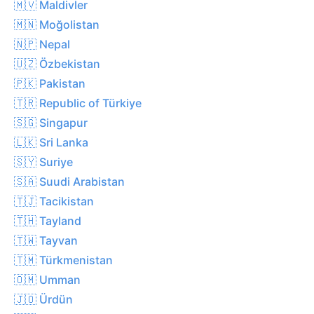
🇲🇻 Maldivler
🇲🇳 Moğolistan
🇳🇵 Nepal
🇺🇿 Özbekistan
🇵🇰 Pakistan
🇹🇷 Republic of Türkiye
🇸🇬 Singapur
🇱🇰 Sri Lanka
🇸🇾 Suriye
🇸🇦 Suudi Arabistan
🇹🇯 Tacikistan
🇹🇭 Tayland
🇹🇼 Tayvan
🇹🇲 Türkmenistan
🇴🇲 Umman
🇯🇴 Ürdün