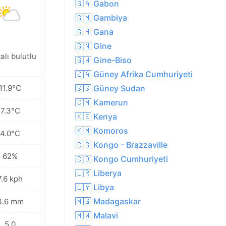
🇬🇦 Gabon
🇬🇲 Gambiya
🇬🇭 Gana
🇬🇳 Gine
alı bulutlu
🇬🇼 Gine-Biso
🇿🇦 Güney Afrika Cumhuriyeti
11.9°C
🇸🇸 Güney Sudan
🇨🇲 Kamerun
7.3°C
🇰🇪 Kenya
🇰🇲 Komoros
4.0°C
🇨🇬 Kongo - Brazzaville
62%
🇨🇩 Kongo Cumhuriyeti
🇱🇷 Liberya
7.6 kph
🇱🇾 Libya
🇲🇬 Madagaskar
3.6 mm
🇲🇼 Malavi
5.0