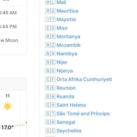
🇲🇱 Mali
🇲🇺 Mauritius
6:46 AM
🇾🇹 Mayotte
5:44 PM
🇪🇬 Mısır
🇲🇷 Moritanya
ew Moon
🇲🇿 Mozambik
🇳🇦 Namibya
🇳🇪 Nijer
🇳🇬 Nijerya
🇨🇫 Orta Afrika Cumhuriyeti
🇷🇪 Reunion
🇷🇼 Ruanda
11
12
13
14
15
16
🇸🇭 Saint Helena
🇸🇹 São Tomé and Príncipe
21.0°
20.0°
20.0°
20.0°
🇸🇳 Senegal
19.0°
17.0°
🇸🇨 Seychelles