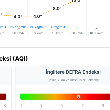
8.0°
0°
4.0°
4.0°
ğmur
1% Yağmur
1% Yağmur
1% Yağmur
↑
↑
↑
↑
↑
↑
m/h
5.0 km/h
6.0 km/h
7.0 km/h
8.0 km/h
10.0 km/h
eksi (AQI)
İngiltere DEFRA Endeksi
Çevre, Gıda ve Kırsal İşler Bakanlığı
6
6
1
3
5
7
9