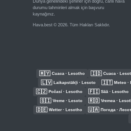
Dünya genelindeki şehirler için doğru, canlı hava
durumu tahminleri almak için başvuru
kaynağınız.
Hava.best © 2026. Tüm Hakları Saklıdır.
🇲🇾
🇮🇩
Cuaca · Lesotho
Cuaca · Leso
🇱🇻
🇮🇹
Laikapstākļi · Lesoto
Meteo ·
🇨🇿
🇫🇮
Počasí · Lesotho
Sää · Lesotho
🇸🇮
🇷🇴
Vreme · Lesoto
Vremea · Leso
🇩🇪
🇺🇦
Wetter · Lesotho
Погода · Лесо