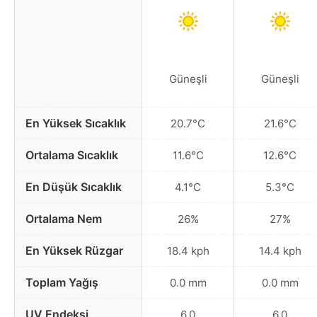
Güneşli
Güneşli
En Yüksek Sıcaklık
20.7°C
21.6°C
Ortalama Sıcaklık
11.6°C
12.6°C
En Düşük Sıcaklık
4.1°C
5.3°C
Ortalama Nem
26%
27%
En Yüksek Rüzgar
18.4 kph
14.4 kph
Toplam Yağış
0.0 mm
0.0 mm
UV Endeksi
6.0
6.0