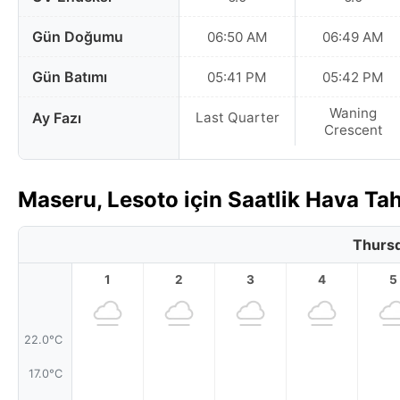
Gün Doğumu
06:50 AM
06:49 AM
Gün Batımı
05:41 PM
05:42 PM
Waning
Ay Fazı
Last Quarter
Crescent
Maseru, Lesoto için Saatlik Hava T
Thursd
1
2
3
4
5
22.0°C
17.0°C