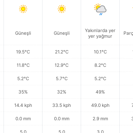
Yakınlarda yer
Güneşli
Güneşli
Parç
yer yağmur
19.5°C
21.2°C
10.1°C
11.8°C
12.9°C
8.2°C
5.2°C
5.7°C
5.2°C
35%
32%
49%
14.4 kph
33.5 kph
49.0 kph
0.0 mm
0.0 mm
2.9 mm
5.0
5.0
3.0