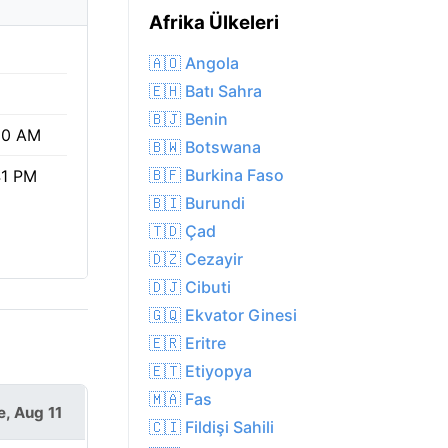
Afrika Ülkeleri
🇦🇴 Angola
🇪🇭 Batı Sahra
🇧🇯 Benin
50 AM
🇧🇼 Botswana
🇧🇫 Burkina Faso
41 PM
🇧🇮 Burundi
🇹🇩 Çad
🇩🇿 Cezayir
🇩🇯 Cibuti
🇬🇶 Ekvator Ginesi
🇪🇷 Eritre
🇪🇹 Etiyopya
🇲🇦 Fas
e, Aug 11
🇨🇮 Fildişi Sahili