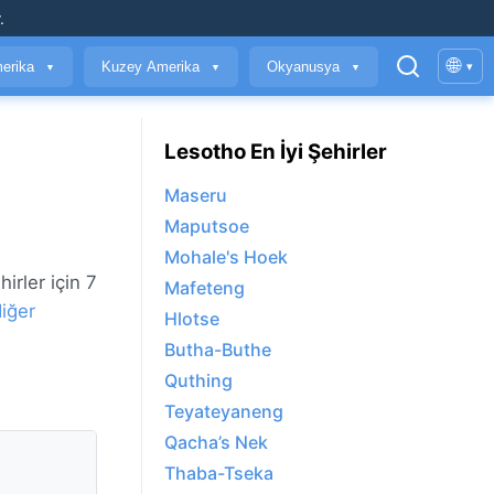
.
🌐
erika
Kuzey Amerika
Okyanusya
▾
▼
▼
▼
Lesotho En İyi Şehirler
Maseru
Maputsoe
Mohale's Hoek
irler için 7
Mafeteng
iğer
Hlotse
Butha-Buthe
Quthing
Teyateyaneng
Qacha’s Nek
Thaba-Tseka