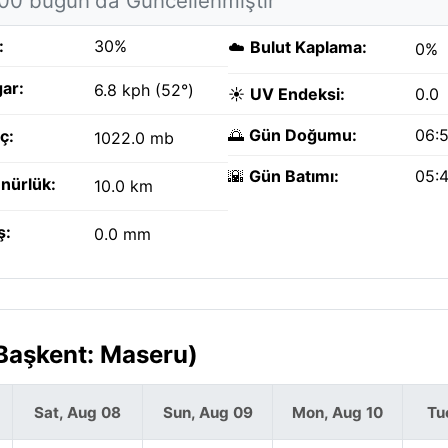
:00 bugün'da Güncellenmiştir
:
30%
☁️
Bulut Kaplama:
0%
ar:
6.8 kph (52°)
☀️
UV Endeksi:
0.0
🌅
Gün Doğumu:
06:
ç:
1022.0 mb
🌇
Gün Batımı:
05:
nürlük:
10.0 km
ş:
0.0 mm
(Başkent: Maseru)
Sat, Aug 08
Sun, Aug 09
Mon, Aug 10
Tu