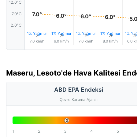
12.0°C
7.0°
7.0°C
6.0°
6.0°
6.0°
5.
2.0°C
1% Yağmur
1% Yağmur
1% Yağmur
1% Yağmur
1% Ya
↑
↑
↑
↑
7.0 km/h
6.0 km/h
7.0 km/h
8.0 km/h
6.0 k
Maseru, Lesoto'de Hava Kalitesi End
ABD EPA Endeksi
Çevre Koruma Ajansı
3
1
2
3
4
5