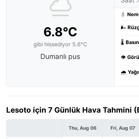
Saat 
💧
Nem
6.8°C
🌬️
Rüzg
🌡️
Basın
gibi hissediyor 5.6°C
Dumanlı pus
👁️
Görü
🌧️
Yağı
Lesoto için 7 Günlük Hava Tahmini 
Thu, Aug 06
Fri, Aug 07