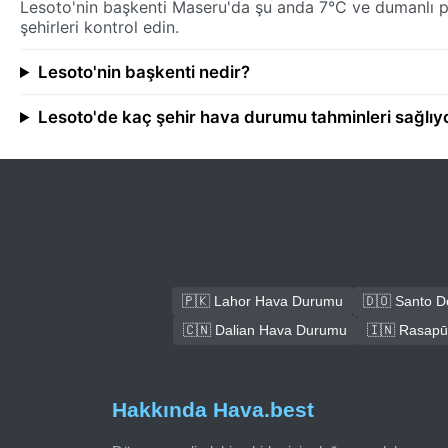
Lesoto'nin başkenti Maseru'da şu anda 7°C ve dumanlı pu
şehirleri kontrol edin.
Lesoto'nin başkenti nedir?
Lesoto'de kaç şehir hava durumu tahminleri sağlıy
🇵🇰 Lahor Hava Durumu
🇩🇴 Santo 
🇨🇳 Dalian Hava Durumu
🇮🇳 Rasap
Hakkında Hava.best