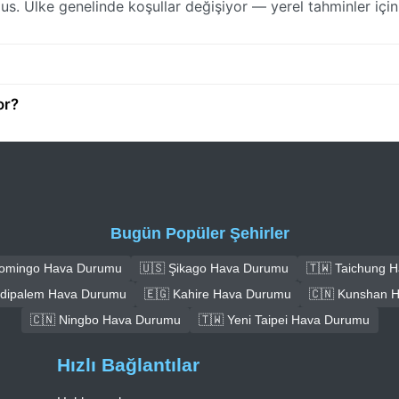
s. Ülke genelinde koşullar değişiyor — yerel tahminler için
or?
Bugün Popüler Şehirler
Domingo Hava Durumu
🇺🇸 Şikago Hava Durumu
🇹🇼 Taichung 
ūdipalem Hava Durumu
🇪🇬 Kahire Hava Durumu
🇨🇳 Kunshan 
🇨🇳 Ningbo Hava Durumu
🇹🇼 Yeni Taipei Hava Durumu
Hızlı Bağlantılar