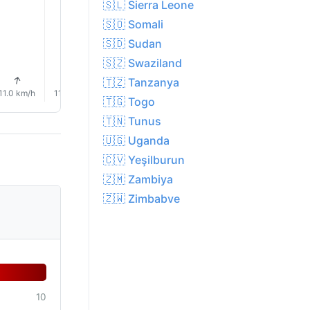
🇸🇱 Sierra Leone
🇸🇴 Somali
🇸🇩 Sudan
🇸🇿 Swaziland
↑
↑
↑
↑
↑
↑
🇹🇿 Tanzanya
11.0 km/h
11.0 km/h
12.0 km/h
17.0 km/h
18.0 km/h
16.0 km/
🇹🇬 Togo
🇹🇳 Tunus
🇺🇬 Uganda
🇨🇻 Yeşilburun
🇿🇲 Zambiya
🇿🇼 Zimbabve
10