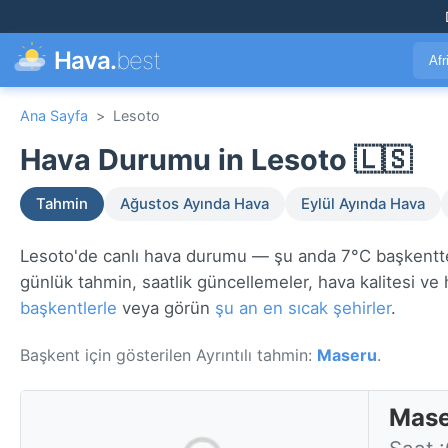
Hava.
best
Afr
Ana Sayfa
>
Lesoto
Hava Durumu in Lesoto 🇱🇸
Tahmin
Ağustos Ayında Hava
Eylül Ayında Hava
Lesoto'de canlı hava durumu — şu anda 7°C başkentt
günlük tahmin, saatlik güncellemeler, hava kalitesi ve h
başkentlerle
veya görün
şu an en sıcak şehirler
.
Başkent için gösterilen Ayrıntılı tahmin:
Maseru
.
Mase