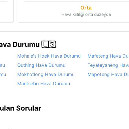
Orta
Hava kirliliği orta düzeyde
Hava Durumu 🇱🇸
Mohale's Hoek Hava Durumu
Mafeteng Hava Du
mu
Quthing Hava Durumu
Teyateyaneng Hav
umu
Mokhotlong Hava Durumu
Mapoteng Hava D
Mantsebo Hava Durumu
ulan Sorular