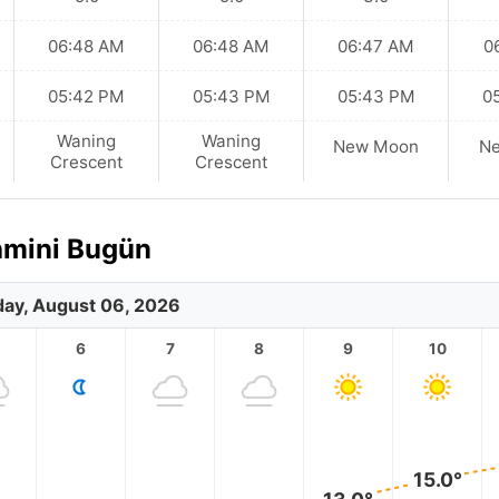
06:48 AM
06:48 AM
06:47 AM
0
05:42 PM
05:43 PM
05:43 PM
0
Waning
Waning
New Moon
N
Crescent
Crescent
ahmini Bugün
ay, August 06, 2026
6
7
8
9
10
15.0°
13.0°