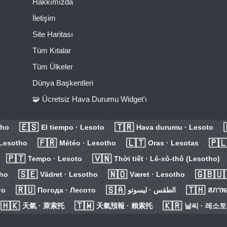
Hakkımızda
İletişim
Site Haritası
Tüm Kıtalar
Tüm Ülkeler
Dünya Başkentleri
🧩 Ücretsiz Hava Durumu Widget'ı
🇪🇸
🇹🇷
tho
El tiempo · Lesoto
Hava durumu · Lesoto
🇫🇷
🇱🇹
🇵
 Lesotho
Météo · Lesotho
Oras · Lesotas
🇵🇹
🇻🇳
Tempo · Lesoto
Thời tiết · Lê-xô-thô (Lesotho)
🇸🇪
🇳🇴
🇬🇧🇺
tho
Vädret · Lesotho
Været · Lesotho
🇷🇺
🇸🇦
🇹🇭
то
Погода · Лесото
الطقس · ليسوتو
สภาพ
🇭🇰
🇹🇼
🇰🇷
天氣 · 萊索托
天氣預報 · 賴索托
날씨 · 레소토