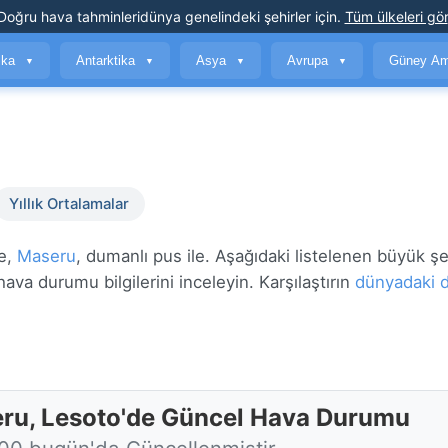
Doğru hava tahminleri
dünya genelindeki şehirler için
.
Tüm ülkeleri gör
ika
Antarktika
Asya
Avrupa
Güney Am
▼
▼
▼
▼
Yıllık Ortalamalar
e,
Maseru
, dumanlı pus ile. Aşağıdaki listelenen büyük şeh
ava durumu bilgilerini inceleyin. Karşılaştırın
dünyadaki d
ru, Lesoto'de Güncel Hava Durumu