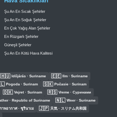
Hava Sıcaklıkları
Şu An En Sıcak Şehirler
Şu An En Soğuk Şehirler
En Çok Yağış Alan Şehirler
En Rüzgarlı Şehirler
Güneşli Şehirler
Şu An En Kötü Hava Kalitesi
🇭🇺
🇪🇪
Időjárás · Suriname
Ilm · Suriname
🇱
🇸🇰
Pogoda · Surinam
Počasie · Surinam
🇩🇰
🇷🇸
Vejret · Surinam
Vreme · Суринами
🇳🇱
ther · Republic of Suriname
Weer · Suriname
🇯🇵
ภาพอากาศ · ซูรินาเม
天気 · スリナム共和国