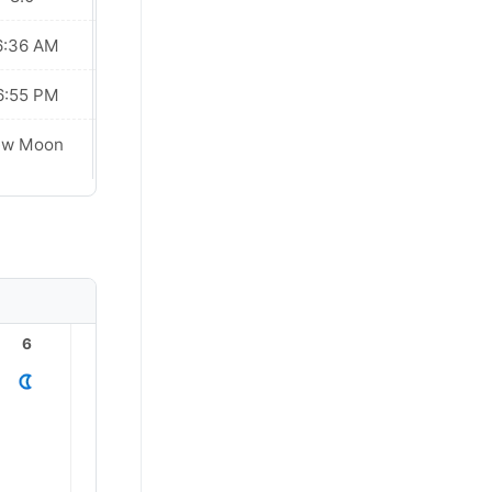
6:36 AM
06:36 AM
6:55 PM
06:55 PM
ew Moon
New Moon
6
7
8
9
10
11
30.0°
28.0°