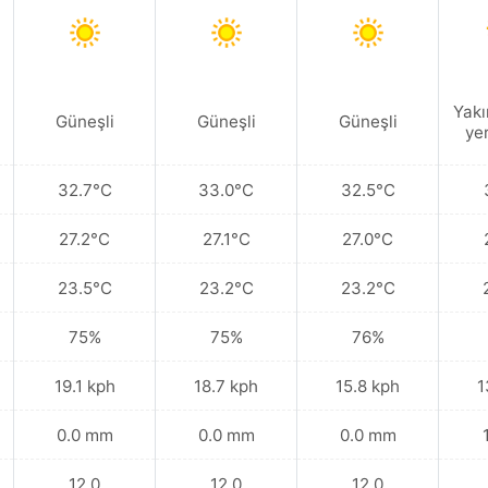
Yakı
Güneşli
Güneşli
Güneşli
ye
32.7°C
33.0°C
32.5°C
27.2°C
27.1°C
27.0°C
23.5°C
23.2°C
23.2°C
75%
75%
76%
19.1 kph
18.7 kph
15.8 kph
1
0.0 mm
0.0 mm
0.0 mm
12.0
12.0
12.0