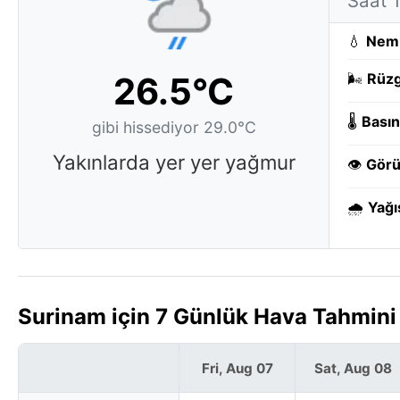
Saat 
💧
Nem
26.5°C
🌬️
Rüzg
🌡️
Basın
gibi hissediyor 29.0°C
Yakınlarda yer yer yağmur
👁️
Görü
🌧️
Yağı
Surinam için 7 Günlük Hava Tahmini
Fri, Aug 07
Sat, Aug 08