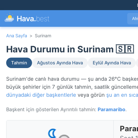
Hava.
best
Afr
Ana Sayfa
>
Surinam
Hava Durumu in Surinam 🇸🇷
Tahmin
Ağustos Ayında Hava
Eylül Ayında Hava
Surinam'de canlı hava durumu — şu anda 26°C başke
büyük şehirler için 7 günlük tahmin, saatlik güncellemel
dünyadaki diğer başkentlerle
veya görün
şu an en sıca
Başkent için gösterilen Ayrıntılı tahmin:
Paramaribo
.
Para