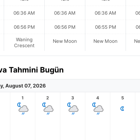
06:36 AM
06:36 AM
06:36 AM
0
06:56 PM
06:56 PM
06:55 PM
0
Waning
New Moon
New Moon
N
Crescent
ava Tahmini Bugün
ay, August 07, 2026
1
2
3
4
5