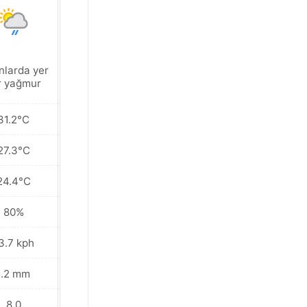
nlarda yer
Parçalı bulutlu
r yağmur
31.2°C
32.0°C
27.3°C
26.5°C
24.4°C
23.9°C
80%
82%
3.7 kph
14.4 kph
1.2 mm
0.9 mm
8.0
8.0