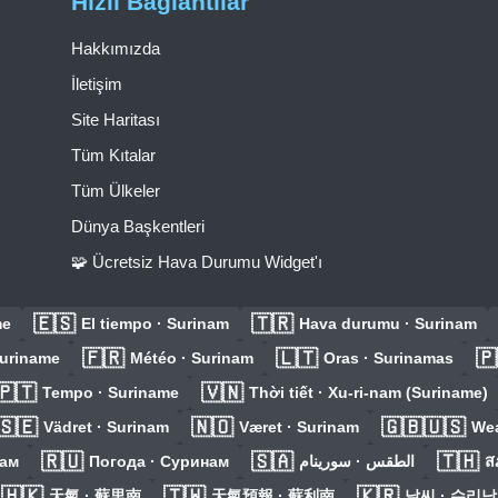
Hızlı Bağlantılar
Hakkımızda
İletişim
Site Haritası
Tüm Kıtalar
Tüm Ülkeler
Dünya Başkentleri
🧩 Ücretsiz Hava Durumu Widget'ı
🇪🇸
🇹🇷
me
El tiempo · Surinam
Hava durumu · Surinam
🇫🇷
🇱🇹
🇵
Suriname
Météo · Surinam
Oras · Surinamas
🇵🇹
🇻🇳
Tempo · Suriname
Thời tiết · Xu-ri-nam (Suriname)
🇸🇪
🇳🇴
🇬🇧🇺🇸
Vädret · Surinam
Været · Surinam
Wea
🇷🇺
🇸🇦
🇹🇭
нам
Погода · Суринам
الطقس · سورينام
ส
🇭🇰
🇹🇼
🇰🇷
天氣 · 蘇里南
天氣預報 · 蘇利南
날씨 · 수리남