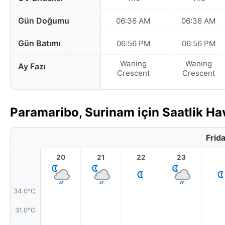
Gün Doğumu
06:36 AM
06:36 AM
Gün Batımı
06:56 PM
06:56 PM
Waning
Waning
Ay Fazı
Crescent
Crescent
Paramaribo, Surinam için Saatlik H
Frid
20
21
22
23
34.0°C
31.0°C