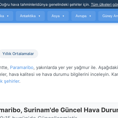
Doğru hava tahminleri
dünya genelindeki şehirler için
.
Tüm ülkeleri gör
ika
Antarktika
Asya
Avrupa
Güney Am
▼
▼
▼
▼
Yıllık Ortalamalar
ntte,
Paramaribo
, yakınlarda yer yer yağmur ile. Aşağıdaki
er, hava kalitesi ve hava durumu bilgilerini inceleyin. Karş
k şehirler
.
maribo, Surinam'de Güncel Hava Dur