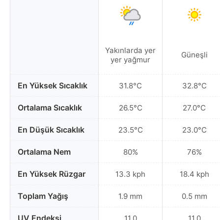
Yakınlarda yer
Güneşli
yer yağmur
En Yüksek Sıcaklık
31.8°C
32.8°C
Ortalama Sıcaklık
26.5°C
27.0°C
En Düşük Sıcaklık
23.5°C
23.0°C
Ortalama Nem
80%
76%
En Yüksek Rüzgar
13.3 kph
18.4 kph
Toplam Yağış
1.9 mm
0.5 mm
UV Endeksi
11.0
11.0