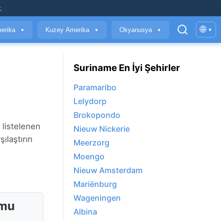
.
🌐
erika
Kuzey Amerika
Okyanusya
▾
▼
▼
▼
Suriname En İyi Şehirler
Paramaribo
Lelydorp
Brokopondo
 listelenen
Nieuw Nickerie
ılaştırın
Meerzorg
Moengo
Nieuw Amsterdam
Mariënburg
Wageningen
umu
Albina