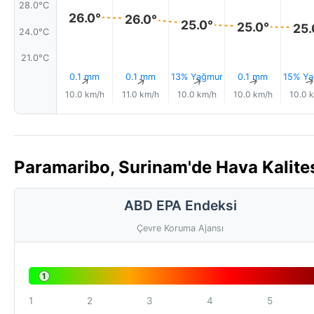
28.0°C
26.0°
26.0°
25.0°
25.0°
25.
24.0°C
21.0°C
0.1 mm
0.1 mm
13% Yağmur
0.1 mm
15% Ya
↑
↑
↑
↑
10.0 km/h
11.0 km/h
10.0 km/h
10.0 km/h
10.0 
Paramaribo, Surinam'de Hava Kalites
ABD EPA Endeksi
Çevre Koruma Ajansı
1
1
2
3
4
5