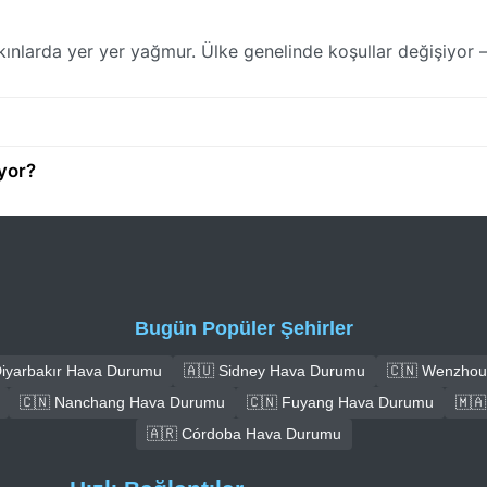
ınlarda yer yer yağmur. Ülke genelinde koşullar değişiyor 
yor?
Bugün Popüler Şehirler
Diyarbakır Hava Durumu
🇦🇺 Sidney Hava Durumu
🇨🇳 Wenzhou
🇨🇳 Nanchang Hava Durumu
🇨🇳 Fuyang Hava Durumu
🇲
🇦🇷 Córdoba Hava Durumu