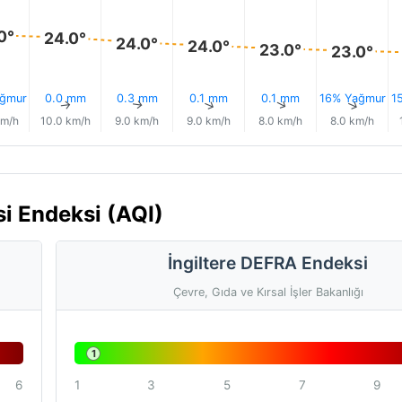
0°
24.0°
24.0°
24.0°
23.0°
23.0°
ğmur
0.0 mm
0.3 mm
0.1 mm
0.1 mm
16% Yağmur
1
↑
↑
↑
↑
↑
↑
km/h
10.0 km/h
9.0 km/h
9.0 km/h
8.0 km/h
8.0 km/h
i Endeksi (AQI)
İngiltere DEFRA Endeksi
Çevre, Gıda ve Kırsal İşler Bakanlığı
1
6
1
3
5
7
9