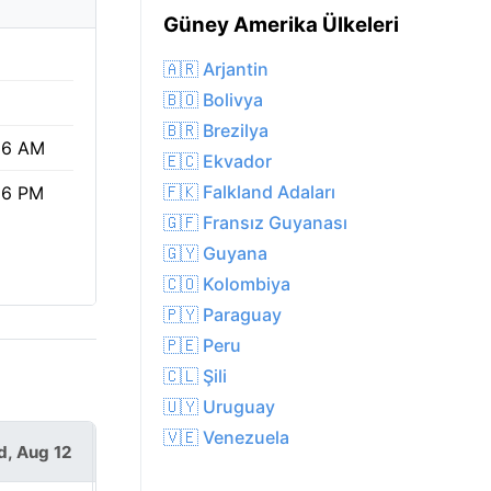
Güney Amerika Ülkeleri
🇦🇷 Arjantin
🇧🇴 Bolivya
🇧🇷 Brezilya
36 AM
🇪🇨 Ekvador
🇫🇰 Falkland Adaları
56 PM
🇬🇫 Fransız Guyanası
🇬🇾 Guyana
🇨🇴 Kolombiya
🇵🇾 Paraguay
🇵🇪 Peru
🇨🇱 Şili
🇺🇾 Uruguay
🇻🇪 Venezuela
, Aug 12
Thu, Aug 13