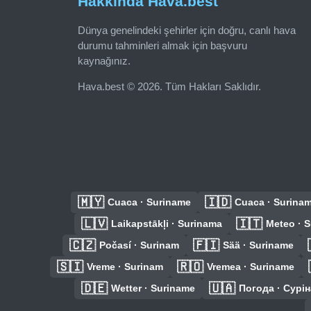
Hakkında Hava.best
Dünya genelindeki şehirler için doğru, canlı hava
durumu tahminleri almak için başvuru
kaynağınız.
Hava.best © 2026. Tüm Hakları Saklıdır.
🇲🇾
🇮🇩
Cuaca · Suriname
Cuaca · Surina
🇱🇻
🇮🇹
Laikapstākļi · Surinama
Meteo · 
🇨🇿
🇫🇮
Počasí · Surinam
Sää · Suriname
🇸🇮
🇷🇴
Vreme · Surinam
Vremea · Suriname
🇩🇪
🇺🇦
Wetter · Suriname
Погода · Сурі