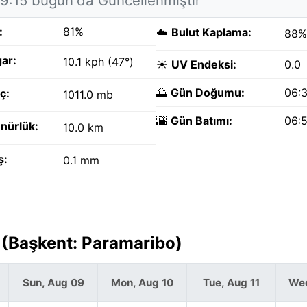
19:15 bugün'da Güncellenmiştir
:
81%
☁️
Bulut Kaplama:
88%
ar:
10.1 kph (47°)
☀️
UV Endeksi:
0.0
🌅
Gün Doğumu:
06:
ç:
1011.0 mb
🌇
Gün Batımı:
06:
nürlük:
10.0 km
ş:
0.1 mm
 (Başkent: Paramaribo)
Sun, Aug 09
Mon, Aug 10
Tue, Aug 11
Wed