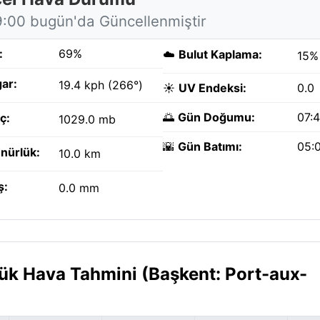
9:00 bugün'da Güncellenmiştir
:
69%
☁️
Bulut Kaplama:
15%
ar:
19.4 kph (266°)
☀️
UV Endeksi:
0.0
🌅
Gün Doğumu:
07:
ç:
1029.0 mb
🌇
Gün Batımı:
05:
nürlük:
10.0 km
ş:
0.0 mm
lük Hava Tahmini (Başkent: Port-aux-