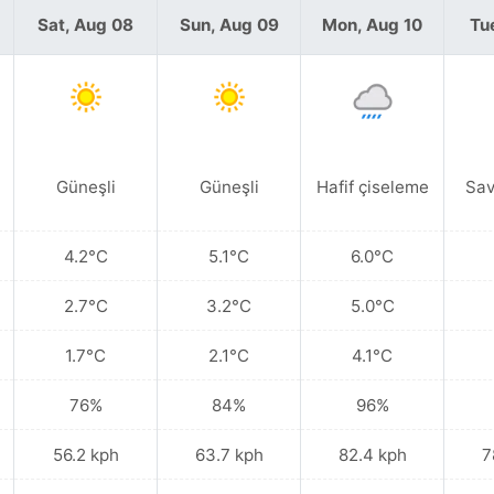
Sat, Aug 08
Sun, Aug 09
Mon, Aug 10
Tu
Güneşli
Güneşli
Hafif çiseleme
Sav
4.2°C
5.1°C
6.0°C
2.7°C
3.2°C
5.0°C
1.7°C
2.1°C
4.1°C
76%
84%
96%
56.2 kph
63.7 kph
82.4 kph
7