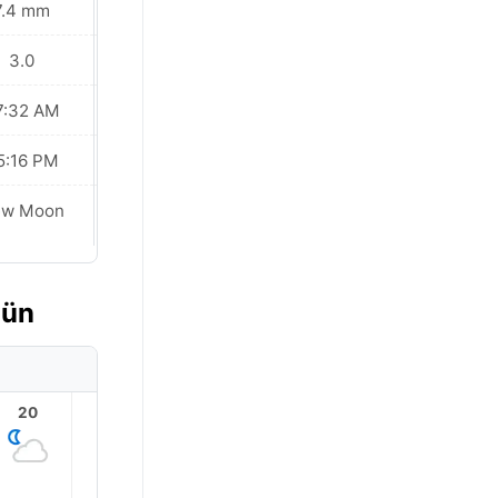
7.4 mm
1.7 mm
3.0
2.0
7:32 AM
07:30 AM
5:16 PM
05:17 PM
ew Moon
New Moon
gün
20
21
22
23
1