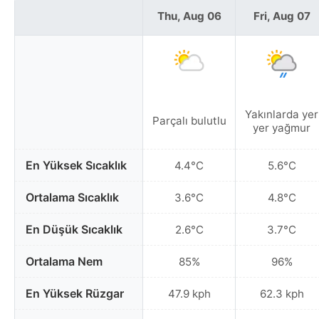
Thu, Aug 06
Fri, Aug 07
Yakınlarda yer
Parçalı bulutlu
yer yağmur
En Yüksek Sıcaklık
4.4°C
5.6°C
Ortalama Sıcaklık
3.6°C
4.8°C
En Düşük Sıcaklık
2.6°C
3.7°C
Ortalama Nem
85%
96%
En Yüksek Rüzgar
47.9 kph
62.3 kph