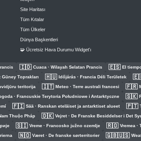
Site Haritası
Tüm Kıtalar
Tüm Ülkeler
Dünya Başkentleri
🧩 Ücretsiz Hava Durumu Widget'ı
🇮🇩
🇪🇸
rancis
Cuaca · Wilayah Selatan Prancis
El tiemp
🇭🇺
🇪
 Güney Toprakları
Időjárás · Francia Déli Területek
🇮🇹
🇫🇷
vidjūru teritorija
Meteo · Terre australi francesi
🇸🇰
ogoda · Francuskie Terytoria Południowe i Antarktyczne
🇫🇮
🇵🇹
emí
Sää · Ranskan eteläiset ja antarktiset alueet
🇩🇰
a Nam Thuộc Pháp
Vejret · De Franske Besiddelser i Det S
🇸🇮
🇷🇴
рије
Vreme · Francosko južno ozemlje
Vremea · T
🇳🇴
🇬🇧🇺🇸
rierna
Været · De franske sørterritorier
Weat