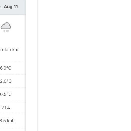
e, Aug 11
Wed, Aug 12
rulan kar
Savrulan kar
6.0°C
3.0°C
2.0°C
2.2°C
0.5°C
1.5°C
71%
79%
8.5 kph
86.4 kph