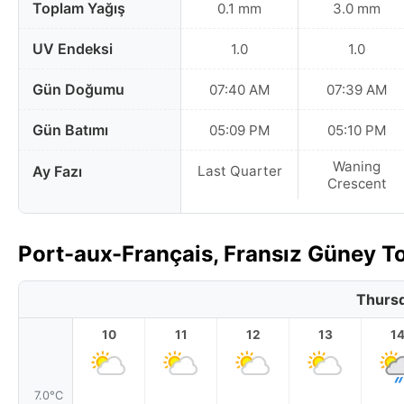
Toplam Yağış
0.1 mm
3.0 mm
UV Endeksi
1.0
1.0
Gün Doğumu
07:40 AM
07:39 AM
Gün Batımı
05:09 PM
05:10 PM
Waning
Ay Fazı
Last Quarter
Crescent
Port-aux-Français, Fransız Güney To
Thursd
10
11
12
13
1
7.0°C