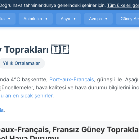
Doğru hava tahminleri
dünya genelindeki şehirler için
.
Tüm ülkeleri gör
ika
Antarktika
Asya
Avrupa
Güney Am
▼
▼
▼
▼
 Toprakları 🇹🇫
Yıllık Ortalamalar
anda 4°C başkentte,
Port-aux-Français
, güneşli ile. Aşağ
güncellemeler, hava kalitesi ve hava durumu bilgilerini inc
şu an en sıcak şehirler
.
is
.
-aux-Français, Fransız Güney Toprakla
el Hava Durumu