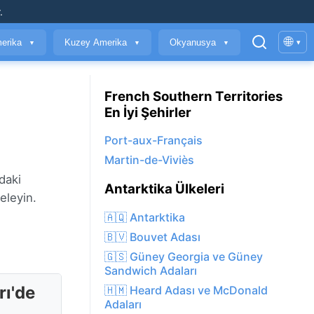
.
🌐
erika
Kuzey Amerika
Okyanusya
▾
▼
▼
▼
French Southern Territories
En İyi Şehirler
Port-aux-Français
Martin-de-Viviès
ıdaki
Antarktika Ülkeleri
eleyin.
🇦🇶 Antarktika
🇧🇻 Bouvet Adası
🇬🇸 Güney Georgia ve Güney
Sandwich Adaları
rı'de
🇭🇲 Heard Adası ve McDonald
Adaları