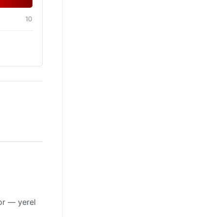
10
or — yerel