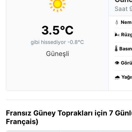
Saat 
💧
Nem
3.5°C
🌬️
Rüzg
gibi hissediyor -0.8°C
🌡️
Basın
Güneşli
👁️
Görü
🌧️
Yağı
Fransız Güney Toprakları için 7 Gün
Français)