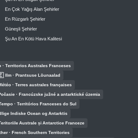
En Çok Yağış Alan Şehirler
En Rüzgarlı Şehirler
Güneşli Şehirler
Şu An En Kötü Hava Kalitesi
o · Territorios Australes Franceses
🇪
Ilm · Prantsuse Lõunaalad
Météo · Terres australes françaises
Počasie · Francúzske južné a antarktické územia
Tempo · Territórios Franceses do Sul
ydlige Indiske Ocean og Antarktis
eritoriile Australe și Antarctice Franceze
her · French Southern Territories