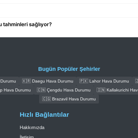
 tahminleri sağlıyor?
Bugün Popüler Şehirler
a Durumu
🇰🇷 Daegu Hava Durumu
🇵🇰 Lahor Hava Durumu

ep Hava Durumu
🇨🇳 Çengdu Hava Durumu
🇮🇳 Kallakurichi H
🇨🇬 Brazavil Hava Durumu
Hızlı Bağlantılar
Hakkımızda
İletişim