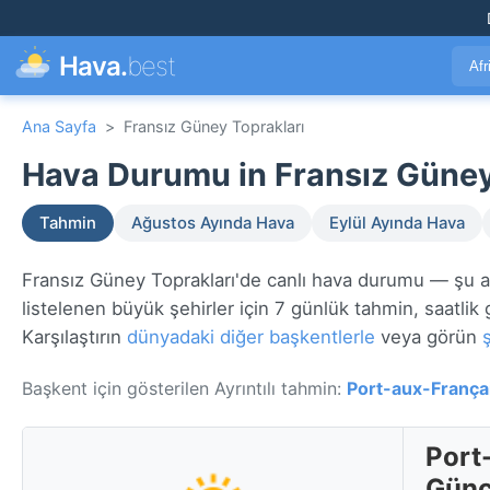
Hava.
best
Afr
Ana Sayfa
>
Fransız Güney Toprakları
Hava Durumu in Fransız Güney
Tahmin
Ağustos Ayında Hava
Eylül Ayında Hava
Fransız Güney Toprakları'de canlı hava durumu — şu 
listelenen büyük şehirler için 7 günlük tahmin, saatlik 
Karşılaştırın
dünyadaki diğer başkentlerle
veya görün
Başkent için gösterilen Ayrıntılı tahmin:
Port-aux-França
Port
Günc