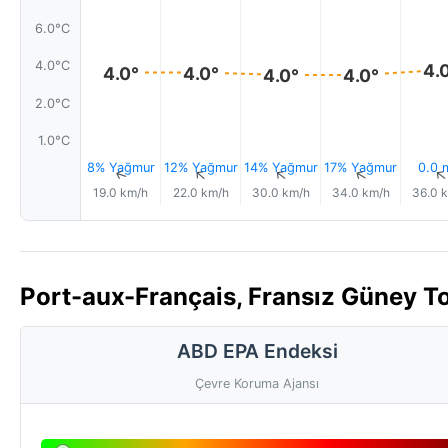
6.0°C
4.0°C
4.
4.0°
4.0°
4.0°
4.0°
2.0°C
1.0°C
8% Yağmur
12% Yağmur
14% Yağmur
17% Yağmur
0.0
↑
↑
↑
↑
19.0 km/h
22.0 km/h
30.0 km/h
34.0 km/h
36.0 
Port-aux-Français, Fransız Güney To
ABD EPA Endeksi
Çevre Koruma Ajansı