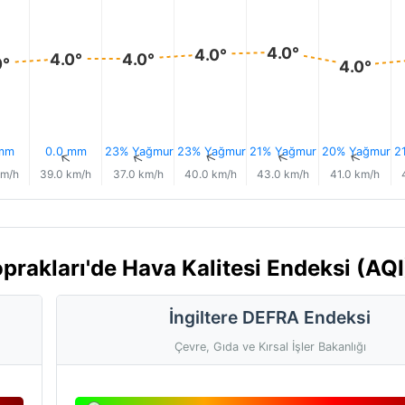
4.0°
4.0°
4.0°
4.0°
0°
4.0°
 mm
0.0 mm
23% Yağmur
23% Yağmur
21% Yağmur
20% Yağmur
2
↑
↑
↑
↑
↑
↑
km/h
39.0 km/h
37.0 km/h
40.0 km/h
43.0 km/h
41.0 km/h
prakları'de Hava Kalitesi Endeksi (AQI
İngiltere DEFRA Endeksi
Çevre, Gıda ve Kırsal İşler Bakanlığı