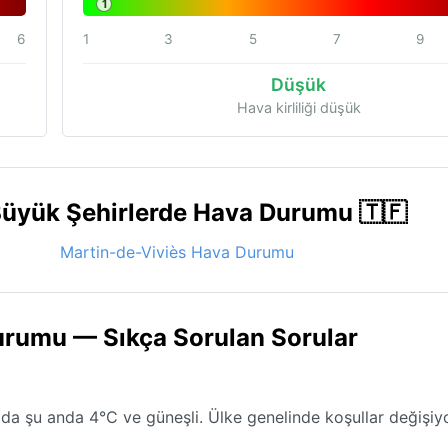
1
6
1
3
5
7
9
Düşük
Hava kirliliği düşük
Büyük Şehirlerde Hava Durumu 🇹🇫
Martin-de-Viviès Hava Durumu
urumu — Sıkça Sorulan Sorular
'da şu anda 4°C ve güneşli. Ülke genelinde koşullar değişiy