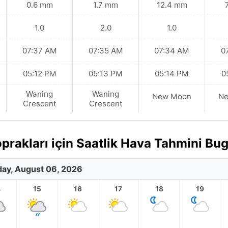
0.6 mm
1.7 mm
12.4 mm
1.0
2.0
1.0
07:37 AM
07:35 AM
07:34 AM
0
05:12 PM
05:13 PM
05:14 PM
0
Waning
Waning
New Moon
N
Crescent
Crescent
prakları için Saatlik Hava Tahmini Bu
ay, August 06, 2026
4
15
16
17
18
19