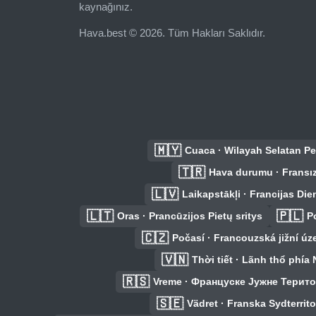
kaynağınız.
Hava.best © 2026. Tüm Hakları Saklıdır.
🇲🇾
Cuaca · Wilayah Selatan Pe
🇹🇷
Hava durumu · Fransız
🇱🇻
Laikapstākļi · Francijas Dien
🇱🇹
🇵🇱
Oras · Prancūzijos Pietų sritys
P
🇨🇿
Počasí · Francouzská jižní úz
🇻🇳
Thời tiết · Lãnh thổ phí
🇷🇸
Vreme · Француске Јужне Терито
🇸🇪
Vädret · Franska Sydterrito