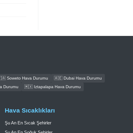
🇦 Soweto Hava Durumu
🇦🇪 Dubai Hava Durumu
ava Durumu
🇲🇽 Iztapalapa Hava Durumu
Hava Sıcaklıkları
Şu An En Sıcak Şehirler
Şu An En Soğuk Şehirler