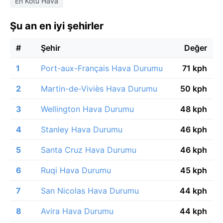
En Kötü Hava
Şu an en iyi şehirler
#
Şehir
Değer
1
Port-aux-Français Hava Durumu
71 kph
2
Martin-de-Viviès Hava Durumu
50 kph
3
Wellington Hava Durumu
48 kph
4
Stanley Hava Durumu
46 kph
5
Santa Cruz Hava Durumu
46 kph
6
Ruqi Hava Durumu
45 kph
7
San Nicolas Hava Durumu
44 kph
8
Avira Hava Durumu
44 kph