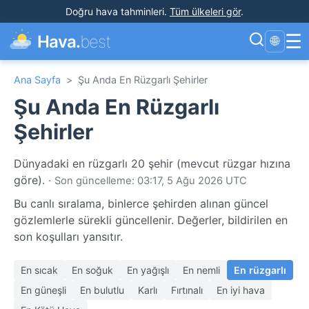
Doğru hava tahminleri
.
Tüm ülkeleri gör
.
☰
Hava.
best
🌐
Ana Sayfa
>
Şu Anda En Rüzgarlı Şehirler
Şu Anda En Rüzgarlı
Şehirler
Dünyadaki en rüzgarlı 20 şehir (mevcut rüzgar hızına
göre).
·
Son güncelleme: 03:17, 5 Ağu 2026 UTC
Bu canlı sıralama, binlerce şehirden alınan güncel
gözlemlerle sürekli güncellenir. Değerler, bildirilen en
son koşulları yansıtır.
En sıcak
En soğuk
En yağışlı
En nemli
En rüzgarlı
En güneşli
En bulutlu
Karlı
Fırtınalı
En iyi hava