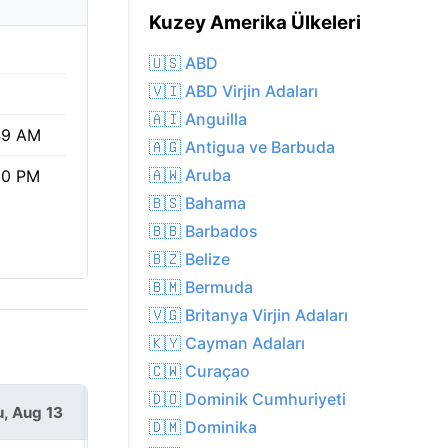
Kuzey Amerika Ülkeleri
🇺🇸 ABD
🇻🇮 ABD Virjin Adaları
🇦🇮 Anguilla
49 AM
🇦🇬 Antigua ve Barbuda
🇦🇼 Aruba
30 PM
🇧🇸 Bahama
🇧🇧 Barbados
🇧🇿 Belize
🇧🇲 Bermuda
🇻🇬 Britanya Virjin Adaları
🇰🇾 Cayman Adaları
🇨🇼 Curaçao
🇩🇴 Dominik Cumhuriyeti
, Aug 13
Fri, Aug 14
🇩🇲 Dominika