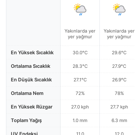
Yakınlarda yer
Yakınlarda yer
yer yağmur
yer yağmur
En Yüksek Sıcaklık
30.0°C
29.6°C
Ortalama Sıcaklık
28.3°C
27.9°C
En Düşük Sıcaklık
27.1°C
26.9°C
Ortalama Nem
72%
78%
En Yüksek Rüzgar
27.0 kph
27.7 kph
Toplam Yağış
1.0 mm
6.3 mm
UV Endeksi
11.0
12.0