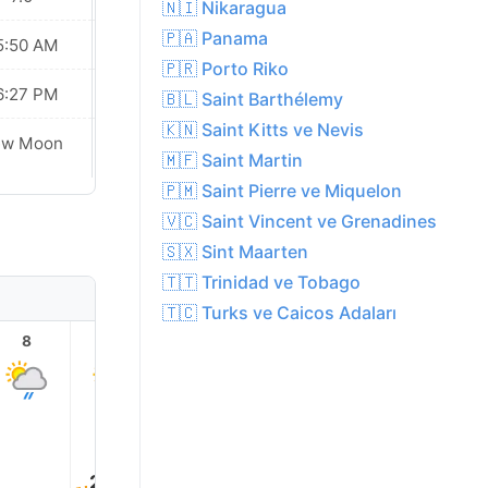
🇳🇮 Nikaragua
🇵🇦 Panama
5:50 AM
05:50 AM
🇵🇷 Porto Riko
6:27 PM
06:26 PM
🇧🇱 Saint Barthélemy
🇰🇳 Saint Kitts ve Nevis
Waxing
ew Moon
Crescent
🇲🇫 Saint Martin
🇵🇲 Saint Pierre ve Miquelon
🇻🇨 Saint Vincent ve Grenadines
🇸🇽 Sint Maarten
🇹🇹 Trinidad ve Tobago
🇹🇨 Turks ve Caicos Adaları
8
9
10
11
12
13
30.0°
30.0°
30.0°
30.0°
29.0°