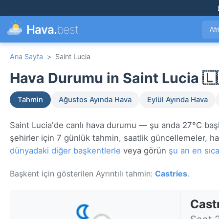
Hava.
best
Afr
Ana Sayfa
>
Saint Lucia
Hava Durumu in Saint Lucia 🇱
Tahmin
Ağustos Ayında Hava
Eylül Ayında Hava
Saint Lucia'de canlı hava durumu — şu anda 27°C ba
şehirler için 7 günlük tahmin, saatlik güncellemeler, hav
dünyadaki diğer başkentlerle
veya görün
şu an en sıca
Başkent için gösterilen Ayrıntılı tahmin:
Castries
.
Cast