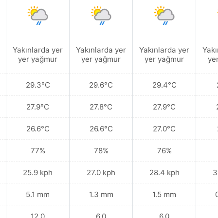
Yakınlarda yer
Yakınlarda yer
Yakınlarda yer
Yakı
yer yağmur
yer yağmur
yer yağmur
ye
29.3°C
29.6°C
29.4°C
27.9°C
27.8°C
27.9°C
26.6°C
26.6°C
27.0°C
77%
78%
76%
25.9 kph
27.0 kph
28.4 kph
3
5.1 mm
1.3 mm
1.5 mm
12.0
6.0
6.0