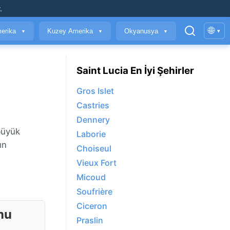
.
🌐
erika
Kuzey Amerika
Okyanusya
▾
▼
▼
▼
Saint Lucia En İyi Şehirler
Gros Islet
Castries
Dennery
 büyük
Laborie
ın
Choiseul
Vieux Fort
Micoud
Soufrière
Ciceron
mu
Praslin