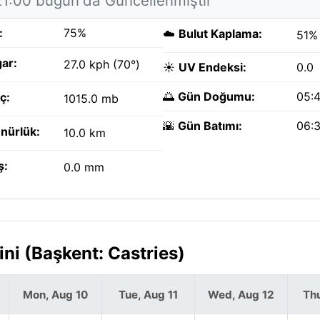
21:00 bugün'da Güncellenmiştir
:
75%
☁️
Bulut Kaplama:
51%
ar:
27.0 kph (70°)
☀️
UV Endeksi:
0.0
🌅
Gün Doğumu:
05:
ç:
1015.0 mb
🌇
Gün Batımı:
06:
nürlük:
10.0 km
ş:
0.0 mm
ni (Başkent: Castries)
Mon, Aug 10
Tue, Aug 11
Wed, Aug 12
Thu