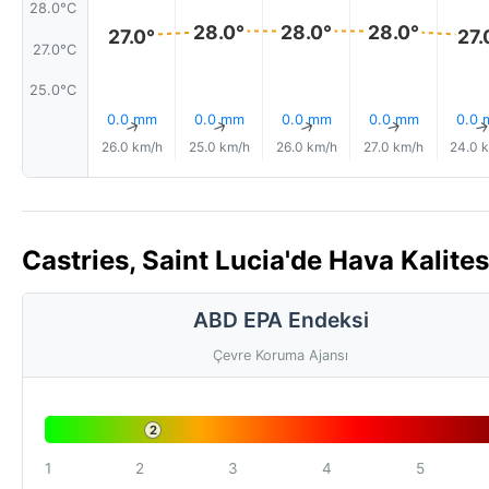
28.0°C
28.0°
28.0°
28.0°
27.0°
27.
27.0°C
25.0°C
0.0 mm
0.0 mm
0.0 mm
0.0 mm
0.0
↑
↑
↑
↑
26.0 km/h
25.0 km/h
26.0 km/h
27.0 km/h
24.0 
Castries, Saint Lucia'de Hava Kalite
ABD EPA Endeksi
Çevre Koruma Ajansı
2
1
2
3
4
5