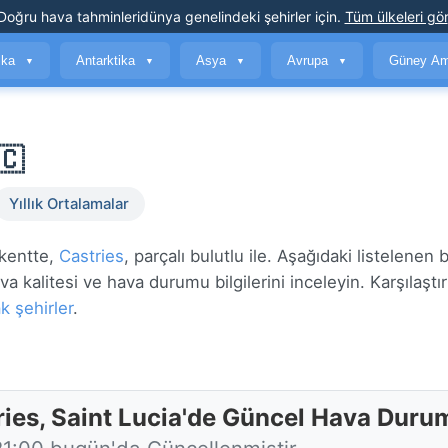
Doğru hava tahminleri
dünya genelindeki şehirler için
.
Tüm ülkeleri gör
ika
Antarktika
Asya
Avrupa
Güney Am
▼
▼
▼
▼
🇨
Yıllık Ortalamalar
şkentte,
Castries
, parçalı bulutlu ile. Aşağıdaki listelenen
a kalitesi ve hava durumu bilgilerini inceleyin. Karşılaştır
k şehirler
.
ries, Saint Lucia'de Güncel Hava Duru