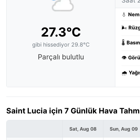
Saat 
💧
Nem
27.3°C
🌬️
Rüzg
🌡️
Basın
gibi hissediyor 29.8°C
Parçalı bulutlu
👁️
Görü
🌧️
Yağı
Saint Lucia için 7 Günlük Hava Tahmi
Sat, Aug 08
Sun, Aug 09