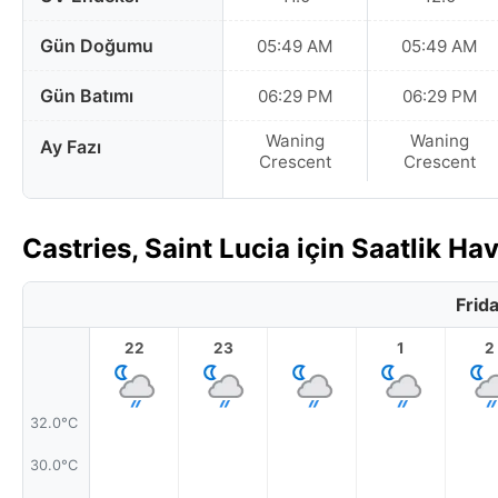
Gün Doğumu
05:49 AM
05:49 AM
Gün Batımı
06:29 PM
06:29 PM
Waning
Waning
Ay Fazı
Crescent
Crescent
Castries, Saint Lucia için Saatlik H
Frid
22
23
1
2
32.0°C
30.0°C