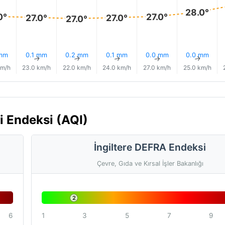
28.0°
0°
27.0°
27.0°
27.0°
27.0°
 mm
0.1 mm
0.2 mm
0.1 mm
0.0 mm
0.0 mm
↑
↑
↑
↑
↑
↑
km/h
23.0 km/h
22.0 km/h
24.0 km/h
27.0 km/h
25.0 km/h
si Endeksi (AQI)
İngiltere DEFRA Endeksi
Çevre, Gıda ve Kırsal İşler Bakanlığı
2
6
1
3
5
7
9