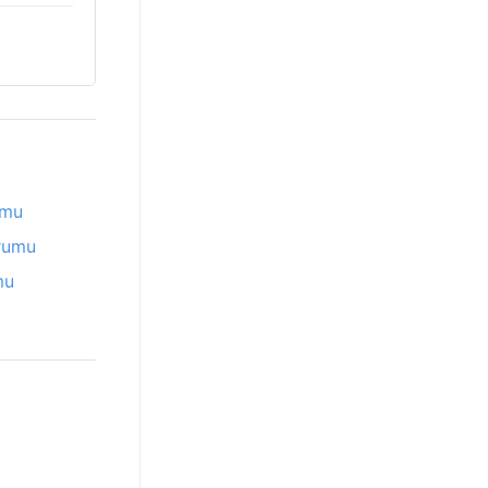
umu
rumu
mu