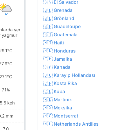
🇸🇻 El Salvador
🇬🇩 Grenada
🇬🇱 Grönland
🇬🇵 Guadeloupe
nlarda yer
Hafif sağanak
🇬🇹 Guatemala
r yağmur
🇭🇹 Haiti
29.1°C
27.8°C
🇭🇳 Honduras
🇯🇲 Jamaika
27.9°C
27.1°C
🇨🇦 Kanada
🇧🇶 Karayip Hollandası
27.1°C
26.6°C
🇨🇷 Kosta Rika
71%
80%
🇨🇺 Küba
🇲🇶 Martinik
5.6 kph
41.8 kph
🇲🇽 Meksika
🇲🇸 Montserrat
0.2 mm
12.8 mm
🇳🇱 Netherlands Antilles
7.0
6.0