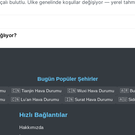
alı bulutlu. Ülke genelinde koşullar değişiyor — yerel tahmi
ğlıyor?
Bugün Popüler Şehirler
umu
🇨🇳 Tianjin Hava Durumu
🇨🇳 Wuxi Hava Durumu
🇦🇷 B
umu
🇨🇳 Lu’an Hava Durumu
🇮🇳 Surat Hava Durumu
🇦🇺 Si
Hızlı Bağlantılar
Hakkımızda