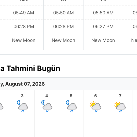
05:49 AM
05:50 AM
05:50 AM
0
06:28 PM
06:28 PM
06:27 PM
0
New Moon
New Moon
New Moon
N
ava Tahmini Bugün
ay, August 07, 2026
3
4
5
6
7