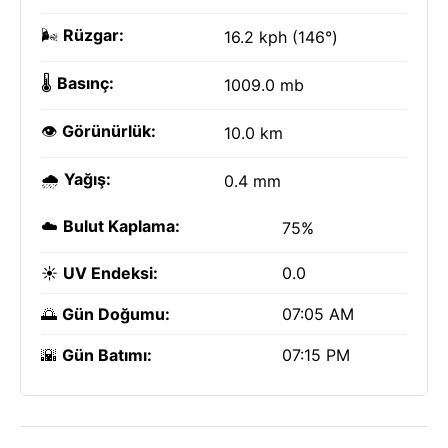
🌬️
Rüzgar:
16.2 kph (146°)
🌡️
Basınç:
1009.0 mb
👁️
Görünürlük:
10.0 km
🌧️
Yağış:
0.4 mm
☁️
Bulut Kaplama:
75%
☀️
UV Endeksi:
0.0
🌅
Gün Doğumu:
07:05 AM
🌇
Gün Batımı:
07:15 PM