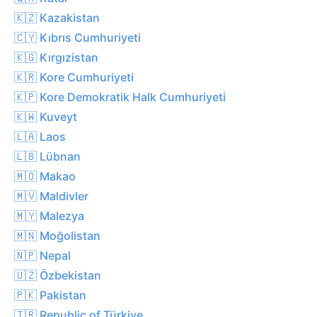
🇰🇿 Kazakistan
🇨🇾 Kıbrıs Cumhuriyeti
🇰🇬 Kırgızistan
🇰🇷 Kore Cumhuriyeti
🇰🇵 Kore Demokratik Halk Cumhuriyeti
🇰🇼 Kuveyt
🇱🇦 Laos
🇱🇧 Lübnan
🇲🇴 Makao
🇲🇻 Maldivler
🇲🇾 Malezya
🇲🇳 Moğolistan
🇳🇵 Nepal
🇺🇿 Özbekistan
🇵🇰 Pakistan
🇹🇷 Republic of Türkiye