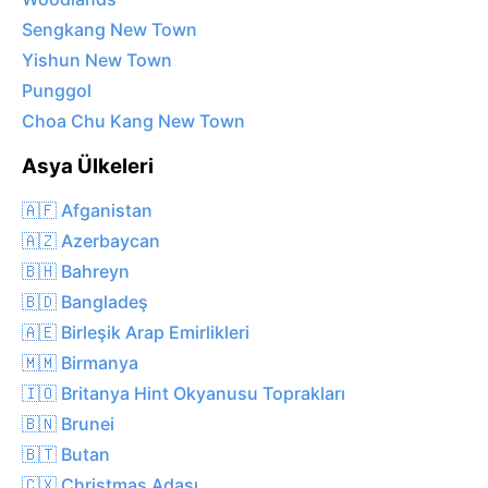
Sengkang New Town
Yishun New Town
Punggol
Choa Chu Kang New Town
Asya Ülkeleri
🇦🇫 Afganistan
🇦🇿 Azerbaycan
🇧🇭 Bahreyn
🇧🇩 Bangladeş
🇦🇪 Birleşik Arap Emirlikleri
🇲🇲 Birmanya
🇮🇴 Britanya Hint Okyanusu Toprakları
🇧🇳 Brunei
🇧🇹 Butan
🇨🇽 Christmas Adası