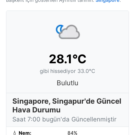
Başkent için gösterilen Ayrıntılı tahmin:
Singapore
.
28.1°C
gibi hissediyor 33.0°C
Bulutlu
Singapore, Singapur'de Güncel
Hava Durumu
Saat 7:00 bugün'da Güncellenmiştir
💧
Nem:
84%