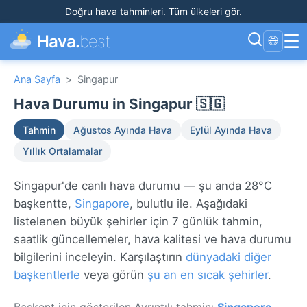
Doğru hava tahminleri
.
Tüm ülkeleri gör
.
☰
Hava.
best
🌐
Ana Sayfa
>
Singapur
Hava Durumu in Singapur 🇸🇬
Tahmin
Ağustos Ayında Hava
Eylül Ayında Hava
Yıllık Ortalamalar
Singapur'de canlı hava durumu — şu anda 28°C
başkentte,
Singapore
, bulutlu ile. Aşağıdaki
listelenen büyük şehirler için 7 günlük tahmin,
saatlik güncellemeler, hava kalitesi ve hava durumu
bilgilerini inceleyin. Karşılaştırın
dünyadaki diğer
başkentlerle
veya görün
şu an en sıcak şehirler
.