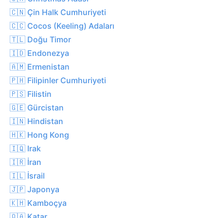
🇨🇳 Çin Halk Cumhuriyeti
🇨🇨 Cocos (Keeling) Adaları
🇹🇱 Doğu Timor
🇮🇩 Endonezya
🇦🇲 Ermenistan
🇵🇭 Filipinler Cumhuriyeti
🇵🇸 Filistin
🇬🇪 Gürcistan
🇮🇳 Hindistan
🇭🇰 Hong Kong
🇮🇶 Irak
🇮🇷 İran
🇮🇱 İsrail
🇯🇵 Japonya
🇰🇭 Kamboçya
🇶🇦 Katar