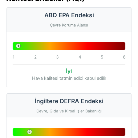
ABD EPA Endeksi
Çevre Koruma Ajansı
1
1
2
3
4
5
6
İyi
Hava kalitesi tatmin edici kabul edilir
İngiltere DEFRA Endeksi
Çevre, Gıda ve Kırsal İşler Bakanlığı
2