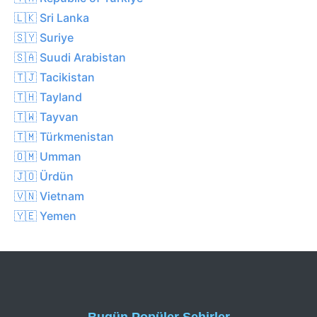
🇱🇰 Sri Lanka
🇸🇾 Suriye
🇸🇦 Suudi Arabistan
🇹🇯 Tacikistan
🇹🇭 Tayland
🇹🇼 Tayvan
🇹🇲 Türkmenistan
🇴🇲 Umman
🇯🇴 Ürdün
🇻🇳 Vietnam
🇾🇪 Yemen
Bugün Popüler Şehirler