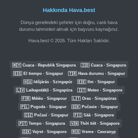
Hakkında Hava.best
Dünya genelindeki şehirler için doğru, canlı hava
durumu tahminleri almak için başvuru kaynağınız.
Hava.best © 2026. Tüm Hakları Saklıdır.
🇲🇾
🇮🇩
Cuaca · Republik Singapura
Cuaca · Singapura
🇪🇸
🇹🇷
El tiempo · Singapur
Hava durumu · Singapur
🇭🇺
🇪🇪
Időjárás · Szingapúr
Ilm · Singapur
🇱🇻
🇮🇹
Laikapstākļi · Singapūra
Meteo · Singapore
🇫🇷
🇱🇹
Météo · Singapour
Oras · Singapūras
🇵🇱
🇸🇰
Pogoda · Singapur
Počasie · Singapur
🇨🇿
🇫🇮
Počasí · Singapur
Sää · Singapore
🇵🇹
🇻🇳
Tempo · Singapura
Thời tiết · Singapore
🇩🇰
🇷🇸
Vejret · Singapore
Vreme · Сингапур