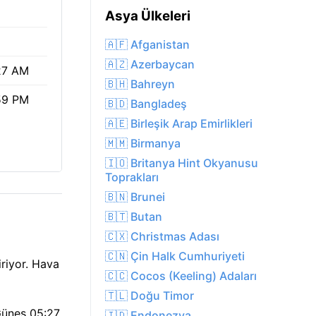
%
Asya Ülkeleri
🇦🇫 Afganistan
🇦🇿 Azerbaycan
27 AM
🇧🇭 Bahreyn
59 PM
🇧🇩 Bangladeş
🇦🇪 Birleşik Arap Emirlikleri
🇲🇲 Birmanya
🇮🇴 Britanya Hint Okyanusu
Toprakları
🇧🇳 Brunei
🇧🇹 Butan
🇨🇽 Christmas Adası
🇨🇳 Çin Halk Cumhuriyeti
iriyor. Hava
🇨🇨 Cocos (Keeling) Adaları
🇹🇱 Doğu Timor
Güneş 05:27
🇮🇩 Endonezya