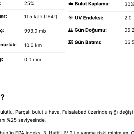
:
25%
☁️
Bulut Kaplama:
30
ar:
11.5 kph (194°)
☀️
UV Endeksi:
2.0
🌅
Gün Doğumu:
05:
ç:
993.0 mb
🌇
Gün Batımı:
06:
nürlük:
10.0 km
ş:
0.0 mm
l?
lutlu. Parçalı bulutlu hava, Faisalabad üzerinde ışığı değişt
anı %25 seviyesinde.
 bugün EPA indeksi 3. Hafif UV 2 ile yanma riski minimum. 