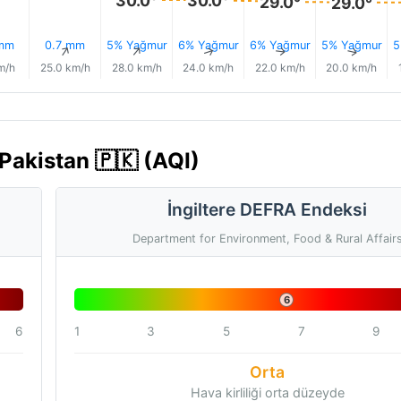
30.0°
30.0°
29.0°
29.0°
 mm
0.7 mm
5% Yağmur
6% Yağmur
6% Yağmur
5% Yağmur
5
↑
↑
↑
↑
↑
↑
m/h
25.0 km/h
28.0 km/h
24.0 km/h
22.0 km/h
20.0 km/h
 Pakistan 🇵🇰 (AQI)
İngiltere DEFRA Endeksi
Department for Environment, Food & Rural Affair
6
6
1
3
5
7
9
Orta
Hava kirliliği orta düzeyde