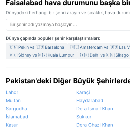
Faisalabad hava durumunu başka bir ş
Dünyadaki herhangi bir şehri arayın ve sıcaklık, hava durum
Dünya çapında popüler şehir karşılaştırmaları:
🇨🇳 Pekin vs 🇪🇸 Barselona
🇳🇱 Amsterdam vs 🇺🇸 Las 
🇦🇺 Sidney vs 🇲🇾 Kuala Lumpur
🇮🇳 Delhi vs 🇺🇸 Şikago
Pakistan'deki Diğer Büyük Şehirler
Lahor
Karaçi
Multan
Haydarabad
Sargodha
Dera Ismail Khan
İslamabad
Sukkur
Kasur
Dera Ghazi Khan