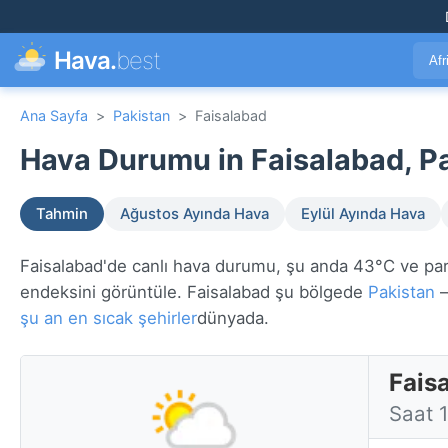
Hava.
best
Afr
Ana Sayfa
>
Pakistan
>
Faisalabad
Hava Durumu in Faisalabad, Pa
Tahmin
Ağustos Ayında Hava
Eylül Ayında Hava
Faisalabad'de canlı hava durumu, şu anda 43°C ve parçal
endeksini görüntüle. Faisalabad şu bölgede
Pakistan
—
şu an en sıcak şehirler
dünyada.
Fais
Saat 