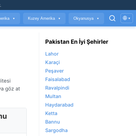
.
🌐
erika
Kuzey Amerika
Okyanusya
▾
▼
▼
▼
Pakistan En İyi Şehirler
Lahor
Karaçi
Peşaver
Faisalabad
itesi
Ravalpindi
ya göz at
Multan
Haydarabad
Ketta
mu
Bannu
Sargodha