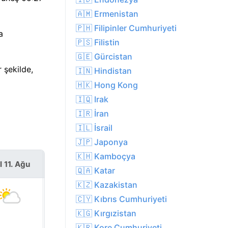
🇦🇲 Ermenistan
🇵🇭 Filipinler Cumhuriyeti
a
🇵🇸 Filistin
🇬🇪 Gürcistan
 şekilde,
🇮🇳 Hindistan
🇭🇰 Hong Kong
🇮🇶 Irak
🇮🇷 İran
🇮🇱 İsrail
🇯🇵 Japonya
🇰🇭 Kamboçya
l 11. Ağu
Çar 12. Ağu
🇶🇦 Katar
🇰🇿 Kazakistan
🇨🇾 Kıbrıs Cumhuriyeti
🇰🇬 Kırgızistan
🇰🇷 Kore Cumhuriyeti