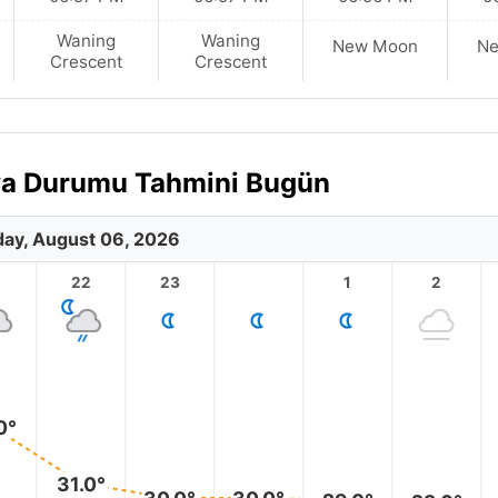
Waning
Waning
New Moon
N
Crescent
Crescent
Hava Durumu Tahmini Bugün
ay, August 06, 2026
1
22
23
1
2
0°
31.0°