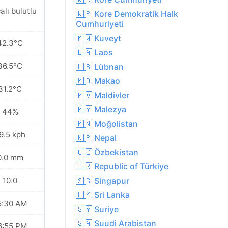
alı bulutlu
Parçalı bulutlu
🇰🇵 Kore Demokratik Halk
Cumhuriyeti
🇰🇼 Kuveyt
42.3°C
39.6°C
🇱🇦 Laos
36.5°C
33.3°C
🇱🇧 Lübnan
🇲🇴 Makao
31.2°C
29.3°C
🇲🇻 Maldivler
🇲🇾 Malezya
44%
56%
🇲🇳 Moğolistan
9.5 kph
22.0 kph
🇳🇵 Nepal
🇺🇿 Özbekistan
0.0 mm
1.5 mm
🇹🇷 Republic of Türkiye
10.0
9.0
🇸🇬 Singapur
🇱🇰 Sri Lanka
5:30 AM
05:31 AM
🇸🇾 Suriye
🇸🇦 Suudi Arabistan
6:55 PM
06:54 PM