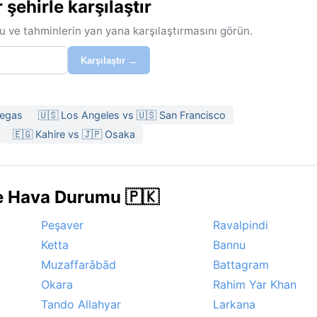
ehirle karşılaştır
u ve tahminlerin yan yana karşılaştırmasını görün.
Karşılaştır →
Vegas
🇺🇸 Los Angeles vs 🇺🇸 San Francisco
🇪🇬 Kahire vs 🇯🇵 Osaka
de Hava Durumu 🇵🇰
Peşaver
Ravalpindi
Ketta
Bannu
Muzaffarābād
Battagram
Okara
Rahim Yar Khan
Tando Allahyar
Larkana