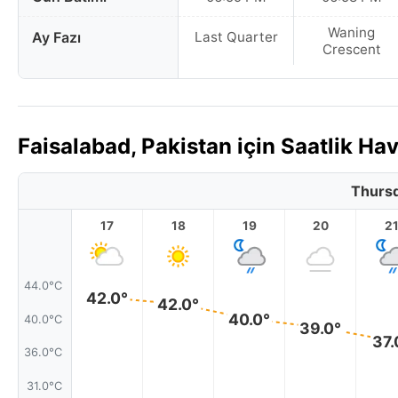
Waning
Ay Fazı
Last Quarter
Crescent
Faisalabad, Pakistan için Saatlik 
Thursd
17
18
19
20
2
44.0°C
42.0°
42.0°
40.0°
40.0°C
39.0°
37.
36.0°C
31.0°C