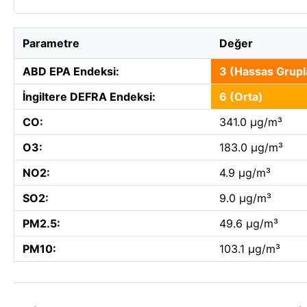
Parametre
Değer
ABD EPA Endeksi:
3 (Hassas Grupla
İngiltere DEFRA Endeksi:
6 (Orta)
CO:
341.0 µg/m³
O3:
183.0 µg/m³
NO2:
4.9 µg/m³
SO2:
9.0 µg/m³
PM2.5:
49.6 µg/m³
PM10:
103.1 µg/m³