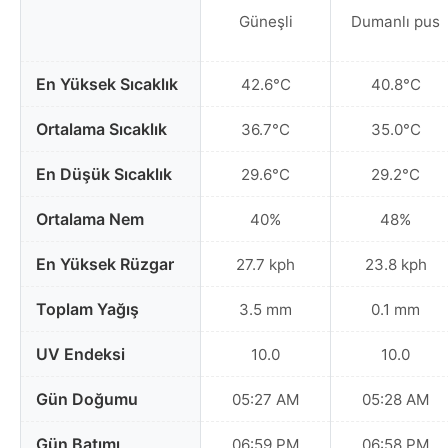
Güneşli
Dumanlı pus
En Yüksek Sıcaklık
42.6°C
40.8°C
Ortalama Sıcaklık
36.7°C
35.0°C
En Düşük Sıcaklık
29.6°C
29.2°C
Ortalama Nem
40%
48%
En Yüksek Rüzgar
27.7 kph
23.8 kph
Toplam Yağış
3.5 mm
0.1 mm
UV Endeksi
10.0
10.0
Gün Doğumu
05:27 AM
05:28 AM
Gün Batımı
06:59 PM
06:58 PM