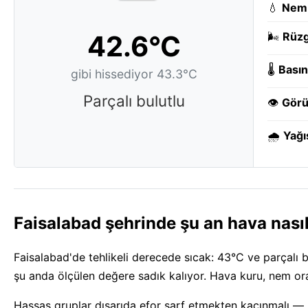
💧
Nem
42.6°C
🌬️
Rüzg
🌡️
Basın
gibi hissediyor 43.3°C
Parçalı bulutlu
👁️
Görü
🌧️
Yağı
Faisalabad şehrinde şu an hava nası
Faisalabad'de tehlikeli derecede sıcak: 43°C ve parçalı bu
şu anda ölçülen değere sadık kalıyor. Hava kuru, nem or
Hassas gruplar dışarıda efor sarf etmekten kaçınmalı —