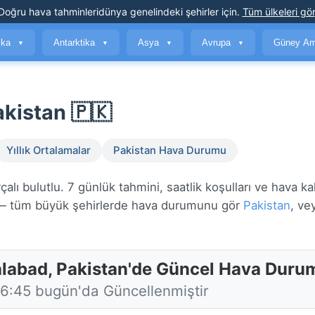
Doğru hava tahminleri
dünya genelindeki şehirler için
.
Tüm ülkeleri gör
ika
Antarktika
Asya
Avrupa
Güney Am
▼
▼
▼
▼
kistan 🇵🇰
Yıllık Ortalamalar
Pakistan Hava Durumu
ı bulutlu. 7 günlük tahmini, saatlik koşulları ve hava kal
 tüm büyük şehirlerde hava durumunu gör
Pakistan
, ve
alabad, Pakistan'de Güncel Hava Duru
16:45 bugün'da Güncellenmiştir