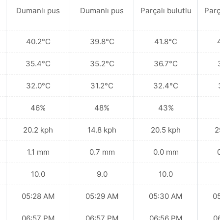
Dumanlı pus
Dumanlı pus
Parçalı bulutlu
Parç
40.2°C
39.8°C
41.8°C
35.4°C
35.2°C
36.7°C
32.0°C
31.2°C
32.4°C
46%
48%
43%
20.2 kph
14.8 kph
20.5 kph
2
1.1 mm
0.7 mm
0.0 mm
10.0
9.0
10.0
05:28 AM
05:29 AM
05:30 AM
0
06:57 PM
06:57 PM
06:56 PM
0