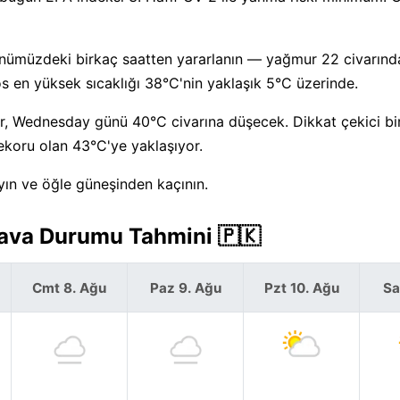
Önümüzdeki birkaç saatten yararlanın — yağmur 22 civarınd
 en yüksek sıcaklığı 38°C'nin yaklaşık 5°C üzerinde.
 Wednesday günü 40°C civarına düşecek. Dikkat çekici bir
rekoru olan 43°C'ye yaklaşıyor.
yın ve öğle güneşinden kaçının.
Hava Durumu Tahmini 🇵🇰
Cmt 8. Ağu
Paz 9. Ağu
Pzt 10. Ağu
Sa