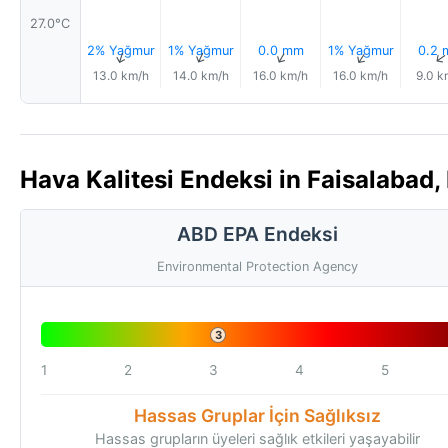
27.0°C
2% Yağmur
1% Yağmur
0.0 mm
1% Yağmur
0.2
↑
↑
↑
↑
13.0 km/h
14.0 km/h
16.0 km/h
16.0 km/h
9.0 k
Hava Kalitesi Endeksi in Faisalabad,
ABD EPA Endeksi
Environmental Protection Agency
3
1
2
3
4
5
Hassas Gruplar İçin Sağlıksız
Hassas grupların üyeleri sağlık etkileri yaşayabilir