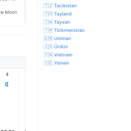
🇹🇯 Tacikistan
ew Moon
New Moon
🇹🇭 Tayland
🇹🇼 Tayvan
🇹🇲 Türkmenistan
🇴🇲 Umman
🇯🇴 Ürdün
🇻🇳 Vietnam
🇾🇪 Yemen
3
4
5
6
7
8
32.0°
30.0°