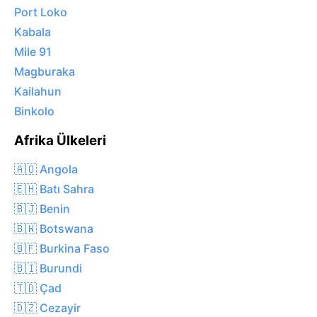
Port Loko
Kabala
Mile 91
Magburaka
Kailahun
Binkolo
Afrika Ülkeleri
🇦🇴 Angola
🇪🇭 Batı Sahra
🇧🇯 Benin
🇧🇼 Botswana
🇧🇫 Burkina Faso
🇧🇮 Burundi
🇹🇩 Çad
🇩🇿 Cezayir