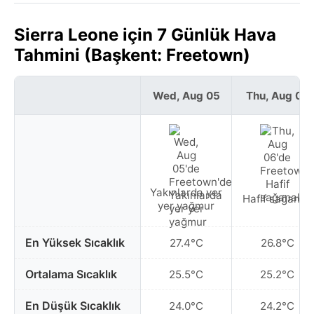
Sierra Leone için 7 Günlük Hava
Tahmini (Başkent: Freetown)
Wed, Aug 05
Thu, Aug 06
Yakınlarda yer
Hafif sağanak
yer yağmur
En Yüksek Sıcaklık
27.4°C
26.8°C
Ortalama Sıcaklık
25.5°C
25.2°C
En Düşük Sıcaklık
24.0°C
24.2°C