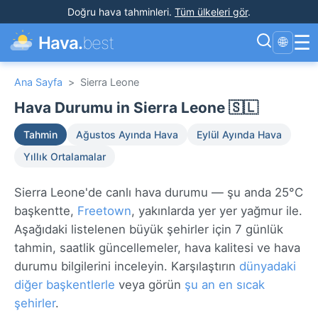
Doğru hava tahminleri
.
Tüm ülkeleri gör
.
☰
Hava.
best
🌐
Ana Sayfa
>
Sierra Leone
Hava Durumu in Sierra Leone 🇸🇱
Tahmin
Ağustos Ayında Hava
Eylül Ayında Hava
Yıllık Ortalamalar
Sierra Leone'de canlı hava durumu — şu anda 25°C
başkentte,
Freetown
, yakınlarda yer yer yağmur ile.
Aşağıdaki listelenen büyük şehirler için 7 günlük
tahmin, saatlik güncellemeler, hava kalitesi ve hava
durumu bilgilerini inceleyin. Karşılaştırın
dünyadaki
diğer başkentlerle
veya görün
şu an en sıcak
şehirler
.