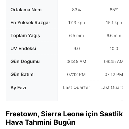
Ortalama Nem
83%
85%
En Yüksek Rüzgar
17.3 kph
15.1 kph
Toplam Yağış
6.5 mm
6.6 mm
UV Endeksi
9.0
10.0
Gün Doğumu
06:45 AM
06:45 AM
Gün Batımı
07:12 PM
07:12 PM
Ay Fazı
Last Quarter
Last Quarter
Freetown, Sierra Leone için Saatlik
Hava Tahmini Bugün