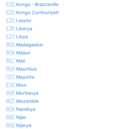
🇨🇬 Kongo - Brazzaville
🇨🇩 Kongo Cumhuriyeti
🇱🇸 Lesoto
🇱🇷 Liberya
🇱🇾 Libya
🇲🇬 Madagaskar
🇲🇼 Malavi
🇲🇱 Mali
🇲🇺 Mauritius
🇾🇹 Mayotte
🇪🇬 Mısır
🇲🇷 Moritanya
🇲🇿 Mozambik
🇳🇦 Namibya
🇳🇪 Nijer
🇳🇬 Nijerya