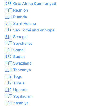
🇨🇫 Orta Afrika Cumhuriyeti
🇷🇪 Reunion
🇷🇼 Ruanda
🇸🇭 Saint Helena
🇸🇹 São Tomé and Príncipe
🇸🇳 Senegal
🇸🇨 Seychelles
🇸🇴 Somali
🇸🇩 Sudan
🇸🇿 Swaziland
🇹🇿 Tanzanya
🇹🇬 Togo
🇹🇳 Tunus
🇺🇬 Uganda
🇨🇻 Yeşilburun
🇿🇲 Zambiya