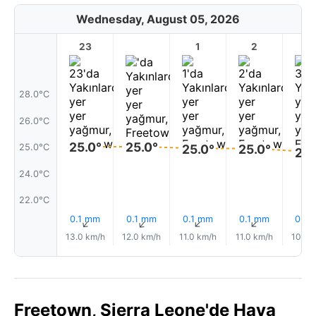
Wednesday, August 05, 2026
23
1
2
3
28.0°C
26.0°C
25.0°
25.0°
25.0°
25.0°
25.0°C
25.
24.0°C
22.0°C
0.1 mm
0.1 mm
0.1 mm
0.1 mm
0.0
↑
↑
↑
↑
13.0 km/h
12.0 km/h
11.0 km/h
11.0 km/h
10.0 
Freetown, Sierra Leone'de Hava