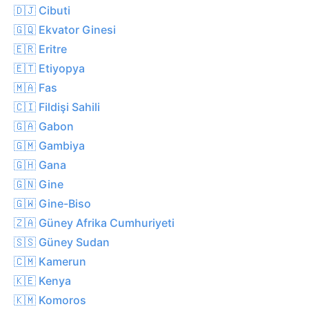
🇩🇯 Cibuti
🇬🇶 Ekvator Ginesi
🇪🇷 Eritre
🇪🇹 Etiyopya
🇲🇦 Fas
🇨🇮 Fildişi Sahili
🇬🇦 Gabon
🇬🇲 Gambiya
🇬🇭 Gana
🇬🇳 Gine
🇬🇼 Gine-Biso
🇿🇦 Güney Afrika Cumhuriyeti
🇸🇸 Güney Sudan
🇨🇲 Kamerun
🇰🇪 Kenya
🇰🇲 Komoros