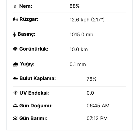
💧
Nem:
88%
🌬️
Rüzgar:
12.6 kph (217°)
🌡️
Basınç:
1015.0 mb
👁️
Görünürlük:
10.0 km
🌧️
Yağış:
0.1 mm
☁️
Bulut Kaplama:
76%
☀️
UV Endeksi:
0.0
🌅
Gün Doğumu:
06:45 AM
🌇
Gün Batımı:
07:12 PM