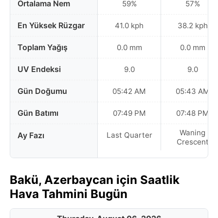
Ortalama Nem
59%
57%
En Yüksek Rüzgar
41.0 kph
38.2 kph
Toplam Yağış
0.0 mm
0.0 mm
UV Endeksi
9.0
9.0
Gün Doğumu
05:42 AM
05:43 AM
Gün Batımı
07:49 PM
07:48 PM
Waning
Ay Fazı
Last Quarter
Crescent
Bakü, Azerbaycan için Saatlik
Hava Tahmini Bugün