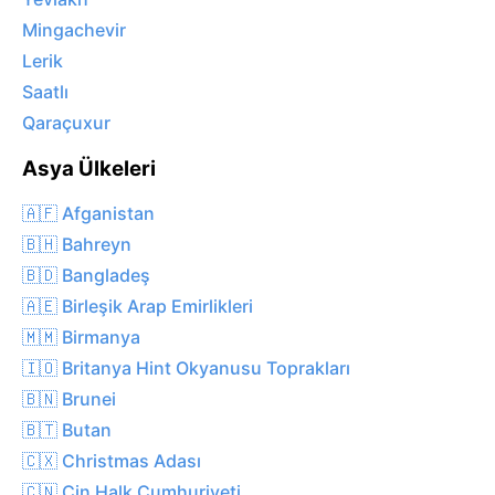
Mingachevir
Lerik
Saatlı
Qaraçuxur
Asya Ülkeleri
🇦🇫 Afganistan
🇧🇭 Bahreyn
🇧🇩 Bangladeş
🇦🇪 Birleşik Arap Emirlikleri
🇲🇲 Birmanya
🇮🇴 Britanya Hint Okyanusu Toprakları
🇧🇳 Brunei
🇧🇹 Butan
🇨🇽 Christmas Adası
🇨🇳 Çin Halk Cumhuriyeti