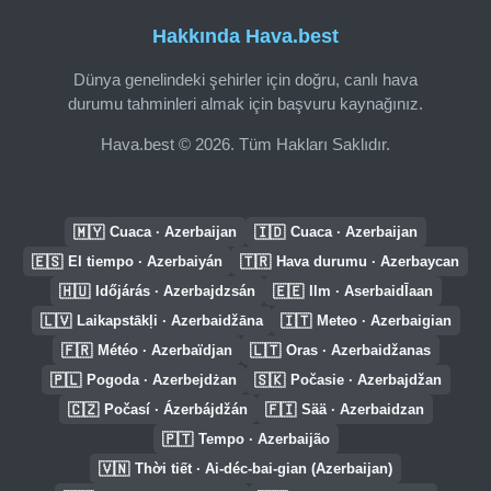
Hakkında Hava.best
Dünya genelindeki şehirler için doğru, canlı hava
durumu tahminleri almak için başvuru kaynağınız.
Hava.best © 2026. Tüm Hakları Saklıdır.
🇲🇾
🇮🇩
Cuaca · Azerbaijan
Cuaca · Azerbaijan
🇪🇸
🇹🇷
El tiempo · Azerbaiyán
Hava durumu · Azerbaycan
🇭🇺
🇪🇪
Időjárás · Azerbajdzsán
Ilm · AserbaidĪaan
🇱🇻
🇮🇹
Laikapstākļi · Azerbaidžāna
Meteo · Azerbaigian
🇫🇷
🇱🇹
Météo · Azerbaïdjan
Oras · Azerbaidžanas
🇵🇱
🇸🇰
Pogoda · Azerbejdżan
Počasie · Azerbajdžan
🇨🇿
🇫🇮
Počasí · Ázerbájdžán
Sää · Azerbaidzan
🇵🇹
Tempo · Azerbaijão
🇻🇳
Thời tiết · Ai-déc-bai-gian (Azerbaijan)