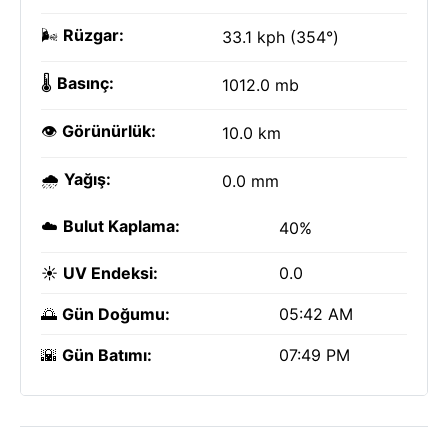
🌬️
Rüzgar:
33.1 kph (354°)
🌡️
Basınç:
1012.0 mb
👁️
Görünürlük:
10.0 km
🌧️
Yağış:
0.0 mm
☁️
Bulut Kaplama:
40%
☀️
UV Endeksi:
0.0
🌅
Gün Doğumu:
05:42 AM
🌇
Gün Batımı:
07:49 PM