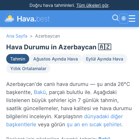
Doğru hava tahminleri
.
Tüm ülkeleri gör
.
☰
Hava.
best
🌐
Ana Sayfa
>
Azerbaycan
Hava Durumu in Azerbaycan 🇦🇿
Tahmin
Ağustos Ayında Hava
Eylül Ayında Hava
Yıllık Ortalamalar
Azerbaycan'de canlı hava durumu — şu anda 26°C
başkentte,
Bakü
, parçalı bulutlu ile. Aşağıdaki
listelenen büyük şehirler için 7 günlük tahmin,
saatlik güncellemeler, hava kalitesi ve hava durumu
bilgilerini inceleyin. Karşılaştırın
dünyadaki diğer
başkentlerle
veya görün
şu an en sıcak şehirler
.