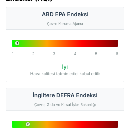
ABD EPA Endeksi
Çevre Koruma Ajansı
1
1
2
3
4
5
6
İyi
Hava kalitesi tatmin edici kabul edilir
İngiltere DEFRA Endeksi
Çevre, Gıda ve Kırsal İşler Bakanlığı
2