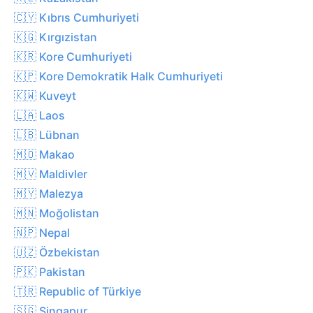
🇨🇾 Kıbrıs Cumhuriyeti
🇰🇬 Kırgızistan
🇰🇷 Kore Cumhuriyeti
🇰🇵 Kore Demokratik Halk Cumhuriyeti
🇰🇼 Kuveyt
🇱🇦 Laos
🇱🇧 Lübnan
🇲🇴 Makao
🇲🇻 Maldivler
🇲🇾 Malezya
🇲🇳 Moğolistan
🇳🇵 Nepal
🇺🇿 Özbekistan
🇵🇰 Pakistan
🇹🇷 Republic of Türkiye
🇸🇬 Singapur