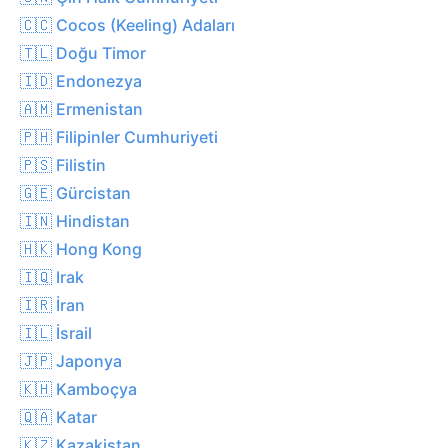
🇨🇨 Cocos (Keeling) Adaları
🇹🇱 Doğu Timor
🇮🇩 Endonezya
🇦🇲 Ermenistan
🇵🇭 Filipinler Cumhuriyeti
🇵🇸 Filistin
🇬🇪 Gürcistan
🇮🇳 Hindistan
🇭🇰 Hong Kong
🇮🇶 Irak
🇮🇷 İran
🇮🇱 İsrail
🇯🇵 Japonya
🇰🇭 Kamboçya
🇶🇦 Katar
🇰🇿 Kazakistan