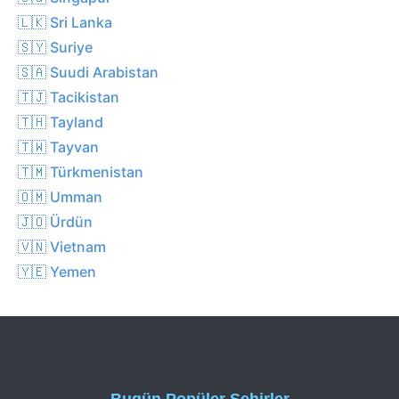
🇱🇰 Sri Lanka
🇸🇾 Suriye
🇸🇦 Suudi Arabistan
🇹🇯 Tacikistan
🇹🇭 Tayland
🇹🇼 Tayvan
🇹🇲 Türkmenistan
🇴🇲 Umman
🇯🇴 Ürdün
🇻🇳 Vietnam
🇾🇪 Yemen
Bugün Popüler Şehirler