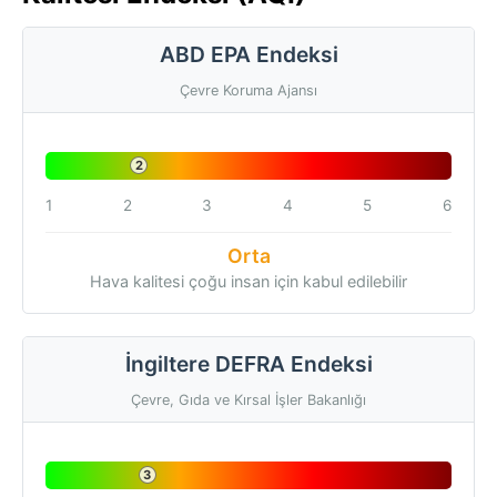
ABD EPA Endeksi
Çevre Koruma Ajansı
2
1
2
3
4
5
6
Orta
Hava kalitesi çoğu insan için kabul edilebilir
İngiltere DEFRA Endeksi
Çevre, Gıda ve Kırsal İşler Bakanlığı
3