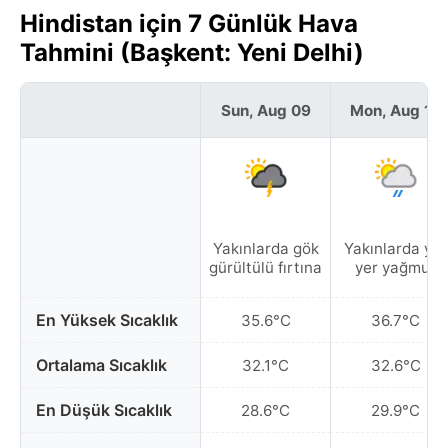
Hindistan için 7 Günlük Hava
Tahmini (Başkent: Yeni Delhi)
Sun, Aug 09
Mon, Aug 10
Yakınlarda gök
Yakınlarda yer
gürültülü fırtına
yer yağmur
En Yüksek Sıcaklık
35.6°C
36.7°C
Ortalama Sıcaklık
32.1°C
32.6°C
En Düşük Sıcaklık
28.6°C
29.9°C