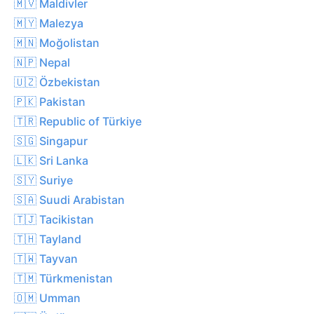
🇲🇻 Maldivler
🇲🇾 Malezya
🇲🇳 Moğolistan
🇳🇵 Nepal
🇺🇿 Özbekistan
🇵🇰 Pakistan
🇹🇷 Republic of Türkiye
🇸🇬 Singapur
🇱🇰 Sri Lanka
🇸🇾 Suriye
🇸🇦 Suudi Arabistan
🇹🇯 Tacikistan
🇹🇭 Tayland
🇹🇼 Tayvan
🇹🇲 Türkmenistan
🇴🇲 Umman