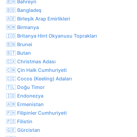
🇧🇭 Bahreyn
🇧🇩 Bangladeş
🇦🇪 Birleşik Arap Emirlikleri
🇲🇲 Birmanya
🇮🇴 Britanya Hint Okyanusu Toprakları
🇧🇳 Brunei
🇧🇹 Butan
🇨🇽 Christmas Adası
🇨🇳 Çin Halk Cumhuriyeti
🇨🇨 Cocos (Keeling) Adaları
🇹🇱 Doğu Timor
🇮🇩 Endonezya
🇦🇲 Ermenistan
🇵🇭 Filipinler Cumhuriyeti
🇵🇸 Filistin
🇬🇪 Gürcistan