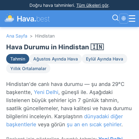
Doğru hava tahminleri
.
Tüm ülkeleri gör
.
☰
Hava.
best
🌐
Ana Sayfa
>
Hindistan
Hava Durumu in Hindistan 🇮🇳
Tahmin
Ağustos Ayında Hava
Eylül Ayında Hava
Yıllık Ortalamalar
Hindistan'de canlı hava durumu — şu anda 29°C
başkentte,
Yeni Delhi
, güneşli ile. Aşağıdaki
listelenen büyük şehirler için 7 günlük tahmin,
saatlik güncellemeler, hava kalitesi ve hava durumu
bilgilerini inceleyin. Karşılaştırın
dünyadaki diğer
başkentlerle
veya görün
şu an en sıcak şehirler
.