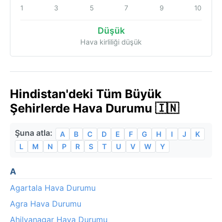
1
3
5
7
9
10
Düşük
Hava kirliliği düşük
Hindistan'deki Tüm Büyük
Şehirlerde Hava Durumu 🇮🇳
Şuna atla:
A
B
C
D
E
F
G
H
I
J
K
L
M
N
P
R
S
T
U
V
W
Y
A
Agartala Hava Durumu
Agra Hava Durumu
Ahilyanagar Hava Durumu