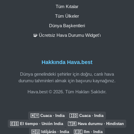
Tüm Kıtalar
Tüm Ülkeler
Dünya Başkentleri
🧩 Ücretsiz Hava Durumu Widget'ı
Hakkında Hava.best
Dünya genelindeki şehirler için doğru, canlı hava
durumu tahminleri almak için başvuru kaynağınız.
Hava.best © 2026. Tüm Hakları Saklıdır.
🇲🇾
🇮🇩
Cuaca · India
Cuaca · India
🇪🇸
🇹🇷
El tiempo · Unión India
Hava durumu · Hindistan
🇭🇺
🇪🇪
Időjárás · India
Ilm · India