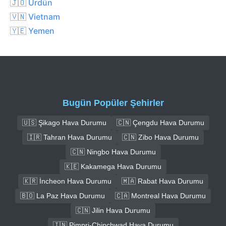
🇯🇴 Ürdün
🇻🇳 Vietnam
🇾🇪 Yemen
Bugün Popüler Şehirler
🇺🇸 Şikago Hava Durumu
🇨🇳 Çengdu Hava Durumu
🇮🇷 Tahran Hava Durumu
🇨🇳 Zibo Hava Durumu
🇨🇳 Ningbo Hava Durumu
🇰🇪 Kakamega Hava Durumu
🇰🇷 İncheon Hava Durumu
🇲🇦 Rabat Hava Durumu
🇧🇴 La Paz Hava Durumu
🇨🇦 Montreal Hava Durumu
🇨🇳 Jilin Hava Durumu
🇮🇳 Pimpri-Chinchwad Hava Durumu