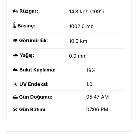
🌬️
Rüzgar:
14.8 kph (109°)
🌡️
Basınç:
1002.0 mb
👁️
Görünürlük:
10.0 km
🌧️
Yağış:
0.0 mm
☁️
Bulut Kaplama:
19%
☀️
UV Endeksi:
1.0
🌅
Gün Doğumu:
05:47 AM
🌇
Gün Batımı:
07:06 PM