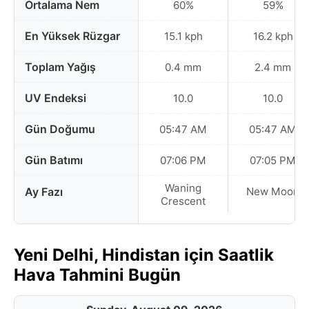
Ortalama Nem
60%
59%
En Yüksek Rüzgar
15.1 kph
16.2 kph
Toplam Yağış
0.4 mm
2.4 mm
UV Endeksi
10.0
10.0
Gün Doğumu
05:47 AM
05:47 AM
Gün Batımı
07:06 PM
07:05 PM
Waning
Ay Fazı
New Moon
Crescent
Yeni Delhi, Hindistan için Saatlik
Hava Tahmini Bugün