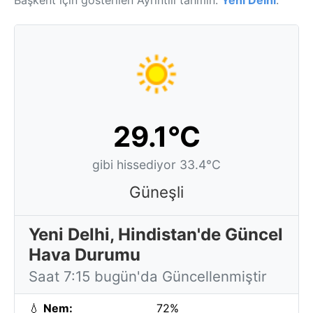
Başkent için gösterilen Ayrıntılı tahmin:
Yeni Delhi
.
29.1°C
gibi hissediyor 33.4°C
Güneşli
Yeni Delhi, Hindistan'de Güncel
Hava Durumu
Saat 7:15 bugün'da Güncellenmiştir
💧
Nem:
72%