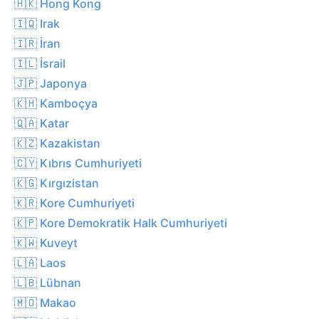
🇭🇰 Hong Kong
🇮🇶 Irak
🇮🇷 İran
🇮🇱 İsrail
🇯🇵 Japonya
🇰🇭 Kamboçya
🇶🇦 Katar
🇰🇿 Kazakistan
🇨🇾 Kıbrıs Cumhuriyeti
🇰🇬 Kırgızistan
🇰🇷 Kore Cumhuriyeti
🇰🇵 Kore Demokratik Halk Cumhuriyeti
🇰🇼 Kuveyt
🇱🇦 Laos
🇱🇧 Lübnan
🇲🇴 Makao