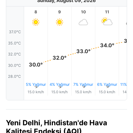
Sunday, August 09, 2026
8
9
10
11
1
37.0°C
35.
35.0°C
34.0°
33.0°
32.0°C
32.0°
30.0°
30.0°C
28.0°C
5% Yağmur
4% Yağmur
7% Yağmur
6% Yağmur
11% Ya
↑
↑
↑
↑
15.0 km/h
15.0 km/h
15.0 km/h
15.0 km/h
14.0 
Yeni Delhi, Hindistan'de Hava
Kalitesi Endeksi (AQI)