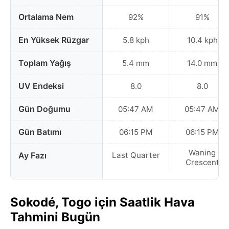
Ortalama Nem
92%
91%
En Yüksek Rüzgar
5.8 kph
10.4 kph
Toplam Yağış
5.4 mm
14.0 mm
UV Endeksi
8.0
8.0
Gün Doğumu
05:47 AM
05:47 AM
Gün Batımı
06:15 PM
06:15 PM
Waning
Ay Fazı
Last Quarter
Crescent
Sokodé, Togo için Saatlik Hava
Tahmini Bugün