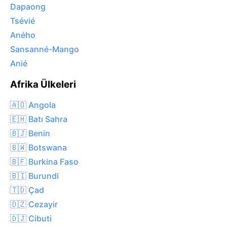
Dapaong
Tsévié
Aného
Sansanné-Mango
Anié
Afrika Ülkeleri
🇦🇴 Angola
🇪🇭 Batı Sahra
🇧🇯 Benin
🇧🇼 Botswana
🇧🇫 Burkina Faso
🇧🇮 Burundi
🇹🇩 Çad
🇩🇿 Cezayir
🇩🇯 Cibuti