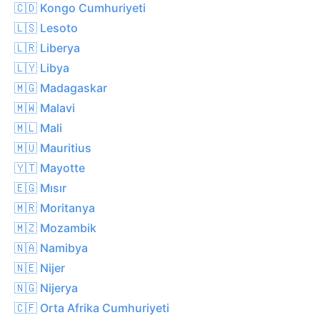
🇨🇩 Kongo Cumhuriyeti
🇱🇸 Lesoto
🇱🇷 Liberya
🇱🇾 Libya
🇲🇬 Madagaskar
🇲🇼 Malavi
🇲🇱 Mali
🇲🇺 Mauritius
🇾🇹 Mayotte
🇪🇬 Mısır
🇲🇷 Moritanya
🇲🇿 Mozambik
🇳🇦 Namibya
🇳🇪 Nijer
🇳🇬 Nijerya
🇨🇫 Orta Afrika Cumhuriyeti