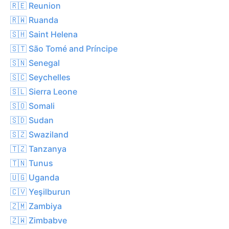
🇷🇪 Reunion
🇷🇼 Ruanda
🇸🇭 Saint Helena
🇸🇹 São Tomé and Príncipe
🇸🇳 Senegal
🇸🇨 Seychelles
🇸🇱 Sierra Leone
🇸🇴 Somali
🇸🇩 Sudan
🇸🇿 Swaziland
🇹🇿 Tanzanya
🇹🇳 Tunus
🇺🇬 Uganda
🇨🇻 Yeşilburun
🇿🇲 Zambiya
🇿🇼 Zimbabve