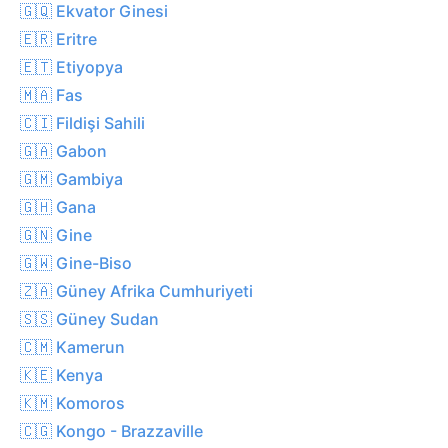
🇬🇶 Ekvator Ginesi
🇪🇷 Eritre
🇪🇹 Etiyopya
🇲🇦 Fas
🇨🇮 Fildişi Sahili
🇬🇦 Gabon
🇬🇲 Gambiya
🇬🇭 Gana
🇬🇳 Gine
🇬🇼 Gine-Biso
🇿🇦 Güney Afrika Cumhuriyeti
🇸🇸 Güney Sudan
🇨🇲 Kamerun
🇰🇪 Kenya
🇰🇲 Komoros
🇨🇬 Kongo - Brazzaville