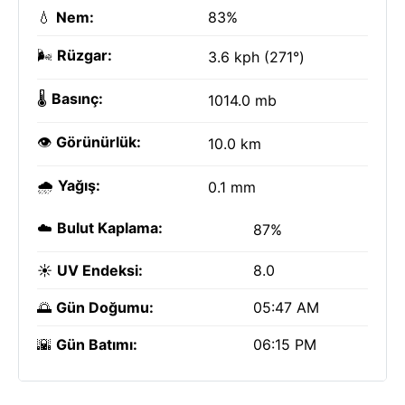
💧
Nem:
83%
🌬️
Rüzgar:
3.6 kph (271°)
🌡️
Basınç:
1014.0 mb
👁️
Görünürlük:
10.0 km
🌧️
Yağış:
0.1 mm
☁️
Bulut Kaplama:
87%
☀️
UV Endeksi:
8.0
🌅
Gün Doğumu:
05:47 AM
🌇
Gün Batımı:
06:15 PM