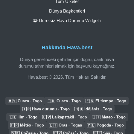
Tüm Ülkeler
Dünya Başkentleri
🧩 Ücretsiz Hava Durumu Widget'ı
Hakkında Hava.best
Dünya genelindeki şehirler için doğru, canlı hava
durumu tahminleri almak için başvuru kaynağınız.
Hava.best © 2026. Tüm Hakları Saklıdır.
🇲🇾
🇮🇩
🇪🇸
Cuaca · Togo
Cuaca · Togo
El tiempo · Togo
🇹🇷
🇭🇺
Hava durumu · Togo
Időjárás · Togo
🇪🇪
🇱🇻
🇮🇹
Ilm · Togo
Laikapstākļi · Togo
Meteo · Togo
🇫🇷
🇱🇹
🇵🇱
Météo · Togo
Oras · Togas
Pogoda · Togo
🇸🇰
🇨🇿
🇫🇮
Počasie · Togo
Počasí · Togo
Sää · Togo