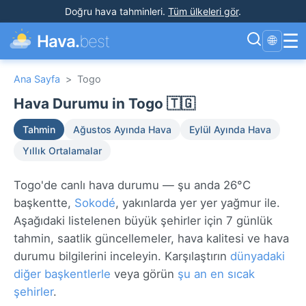
Doğru hava tahminleri
.
Tüm ülkeleri gör
.
☰
Hava.
best
🌐
Ana Sayfa
>
Togo
Hava Durumu in Togo 🇹🇬
Tahmin
Ağustos Ayında Hava
Eylül Ayında Hava
Yıllık Ortalamalar
Togo'de canlı hava durumu — şu anda 26°C
başkentte,
Sokodé
, yakınlarda yer yer yağmur ile.
Aşağıdaki listelenen büyük şehirler için 7 günlük
tahmin, saatlik güncellemeler, hava kalitesi ve hava
durumu bilgilerini inceleyin. Karşılaştırın
dünyadaki
diğer başkentlerle
veya görün
şu an en sıcak
şehirler
.