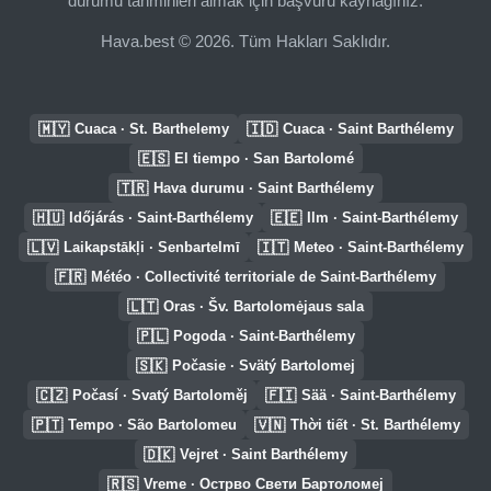
durumu tahminleri almak için başvuru kaynağınız.
Hava.best © 2026. Tüm Hakları Saklıdır.
🇲🇾
🇮🇩
Cuaca · St. Barthelemy
Cuaca · Saint Barthélemy
🇪🇸
El tiempo · San Bartolomé
🇹🇷
Hava durumu · Saint Barthélemy
🇭🇺
🇪🇪
Időjárás · Saint-Barthélemy
Ilm · Saint-Barthélemy
🇱🇻
🇮🇹
Laikapstākļi · Senbartelmī
Meteo · Saint-Barthélemy
🇫🇷
Météo · Collectivité territoriale de Saint-Barthélemy
🇱🇹
Oras · Šv. Bartolomėjaus sala
🇵🇱
Pogoda · Saint-Barthélemy
🇸🇰
Počasie · Svätý Bartolomej
🇨🇿
🇫🇮
Počasí · Svatý Bartoloměj
Sää · Saint-Barthélemy
🇵🇹
🇻🇳
Tempo · São Bartolomeu
Thời tiết · St. Barthélemy
🇩🇰
Vejret · Saint Barthélemy
🇷🇸
Vreme · Острво Свети Бартоломеј