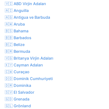
🇻🇮 ABD Virjin Adaları
🇦🇮 Anguilla
🇦🇬 Antigua ve Barbuda
🇦🇼 Aruba
🇧🇸 Bahama
🇧🇧 Barbados
🇧🇿 Belize
🇧🇲 Bermuda
🇻🇬 Britanya Virjin Adaları
🇰🇾 Cayman Adaları
🇨🇼 Curaçao
🇩🇴 Dominik Cumhuriyeti
🇩🇲 Dominika
🇸🇻 El Salvador
🇬🇩 Grenada
🇬🇱 Grönland