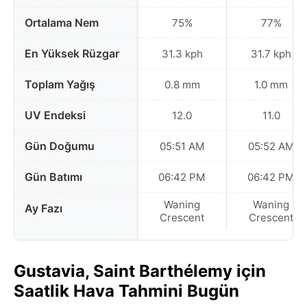
Ortalama Nem
75%
77%
En Yüksek Rüzgar
31.3 kph
31.7 kph
Toplam Yağış
0.8 mm
1.0 mm
UV Endeksi
12.0
11.0
Gün Doğumu
05:51 AM
05:52 AM
Gün Batımı
06:42 PM
06:42 PM
Waning
Waning
Ay Fazı
Crescent
Crescent
Gustavia, Saint Barthélemy için
Saatlik Hava Tahmini Bugün