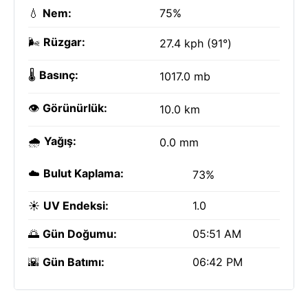
💧
Nem:
75%
🌬️
Rüzgar:
27.4 kph (91°)
🌡️
Basınç:
1017.0 mb
👁️
Görünürlük:
10.0 km
🌧️
Yağış:
0.0 mm
☁️
Bulut Kaplama:
73%
☀️
UV Endeksi:
1.0
🌅
Gün Doğumu:
05:51 AM
🌇
Gün Batımı:
06:42 PM