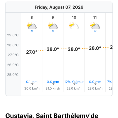
Friday, August 07, 2026
8
9
10
11
1
29.0°C
28.0°C
28.
28.0°
28.0°
28.0°
27.0°
27.0°C
26.0°C
25.0°C
0.1 mm
0.0 mm
12% Yağmur
0.0 mm
7% Ya
↑
↑
↑
↑
30.0 km/h
31.0 km/h
29.0 km/h
28.0 km/h
28.0 
Gustavia, Saint Barthélemy'de