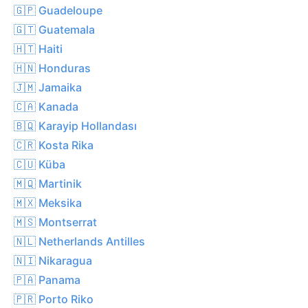
🇬🇵 Guadeloupe
🇬🇹 Guatemala
🇭🇹 Haiti
🇭🇳 Honduras
🇯🇲 Jamaika
🇨🇦 Kanada
🇧🇶 Karayip Hollandası
🇨🇷 Kosta Rika
🇨🇺 Küba
🇲🇶 Martinik
🇲🇽 Meksika
🇲🇸 Montserrat
🇳🇱 Netherlands Antilles
🇳🇮 Nikaragua
🇵🇦 Panama
🇵🇷 Porto Riko