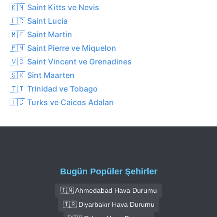
🇰🇳 Saint Kitts ve Nevis
🇱🇨 Saint Lucia
🇲🇫 Saint Martin
🇵🇲 Saint Pierre ve Miquelon
🇻🇨 Saint Vincent ve Grenadines
🇸🇽 Sint Maarten
🇹🇹 Trinidad ve Tobago
🇹🇨 Turks ve Caicos Adaları
Bugün Popüler Şehirler
🇮🇳 Ahmedabad Hava Durumu
🇹🇷 Diyarbakır Hava Durumu