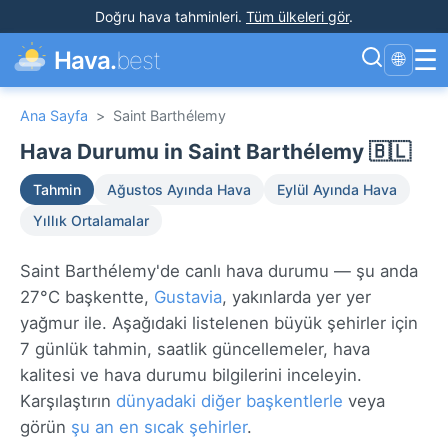
Doğru hava tahminleri
.
Tüm ülkeleri gör
.
☰
Hava.
best
🌐
Ana Sayfa
>
Saint Barthélemy
Hava Durumu in Saint Barthélemy 🇧🇱
Tahmin
Ağustos Ayında Hava
Eylül Ayında Hava
Yıllık Ortalamalar
Saint Barthélemy'de canlı hava durumu — şu anda
27°C başkentte,
Gustavia
, yakınlarda yer yer
yağmur ile. Aşağıdaki listelenen büyük şehirler için
7 günlük tahmin, saatlik güncellemeler, hava
kalitesi ve hava durumu bilgilerini inceleyin.
Karşılaştırın
dünyadaki diğer başkentlerle
veya
görün
şu an en sıcak şehirler
.