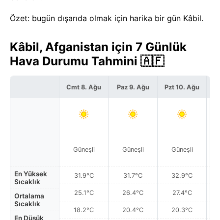
Özet: bugün dışarıda olmak için harika bir gün Kâbil.
Kâbil, Afganistan için 7 Günlük
Hava Durumu Tahmini 🇦🇫
Cmt 8. Ağu
Paz 9. Ağu
Pzt 10. Ağu
S
Güneşli
Güneşli
Güneşli
En Yüksek
31.9°C
31.7°C
32.9°C
Sıcaklık
25.1°C
26.4°C
27.4°C
Ortalama
Sıcaklık
18.2°C
20.4°C
20.3°C
En Düşük