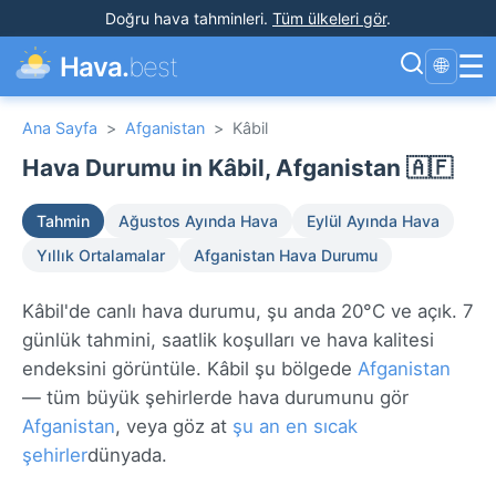
Doğru hava tahminleri
.
Tüm ülkeleri gör
.
☰
Hava.
best
🌐
Ana Sayfa
>
Afganistan
>
Kâbil
Hava Durumu in Kâbil, Afganistan 🇦🇫
Tahmin
Ağustos Ayında Hava
Eylül Ayında Hava
Yıllık Ortalamalar
Afganistan Hava Durumu
Kâbil'de canlı hava durumu, şu anda 20°C ve açık. 7
günlük tahmini, saatlik koşulları ve hava kalitesi
endeksini görüntüle. Kâbil şu bölgede
Afganistan
— tüm büyük şehirlerde hava durumunu gör
Afganistan
, veya göz at
şu an en sıcak
şehirler
dünyada.