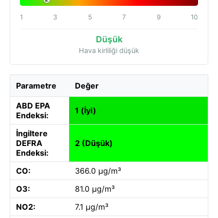
1
3
5
7
9
10
Düşük
Hava kirliliği düşük
Parametre
Değer
ABD EPA
1 (İyi)
Endeksi:
İngiltere
DEFRA
2 (Düşük)
Endeksi:
CO:
366.0 µg/m³
O3:
81.0 µg/m³
NO2:
7.1 µg/m³