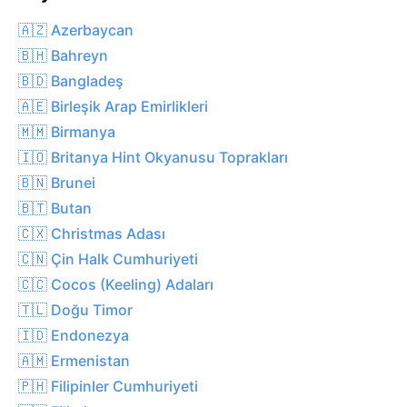
🇦🇿 Azerbaycan
🇧🇭 Bahreyn
🇧🇩 Bangladeş
🇦🇪 Birleşik Arap Emirlikleri
🇲🇲 Birmanya
🇮🇴 Britanya Hint Okyanusu Toprakları
🇧🇳 Brunei
🇧🇹 Butan
🇨🇽 Christmas Adası
🇨🇳 Çin Halk Cumhuriyeti
🇨🇨 Cocos (Keeling) Adaları
🇹🇱 Doğu Timor
🇮🇩 Endonezya
🇦🇲 Ermenistan
🇵🇭 Filipinler Cumhuriyeti