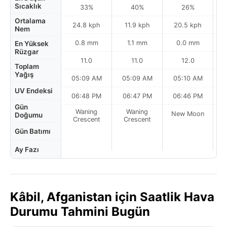
Sıcaklık
33%
40%
26%
Ortalama
24.8 kph
11.9 kph
20.5 kph
Nem
0.8 mm
1.1 mm
0.0 mm
En Yüksek
Rüzgar
11.0
11.0
12.0
Toplam
Yağış
05:09 AM
05:09 AM
05:10 AM
UV Endeksi
06:48 PM
06:47 PM
06:46 PM
Gün
Waning
Waning
New Moon
N
Doğumu
Crescent
Crescent
Gün Batımı
Ay Fazı
Kâbil, Afganistan için Saatlik Hava
Durumu Tahmini Bugün