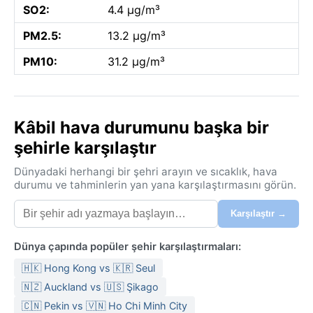
SO2:
4.4 µg/m³
PM2.5:
13.2 µg/m³
PM10:
31.2 µg/m³
Kâbil hava durumunu başka bir
şehirle karşılaştır
Dünyadaki herhangi bir şehri arayın ve sıcaklık, hava
durumu ve tahminlerin yan yana karşılaştırmasını görün.
Karşılaştır →
Dünya çapında popüler şehir karşılaştırmaları:
🇭🇰 Hong Kong vs 🇰🇷 Seul
🇳🇿 Auckland vs 🇺🇸 Şikago
🇨🇳 Pekin vs 🇻🇳 Ho Chi Minh City