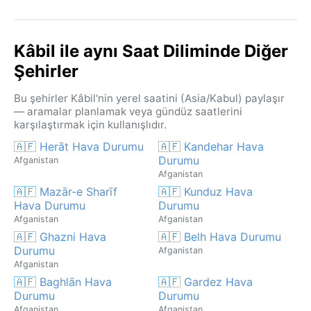
Kâbil ile aynı Saat Diliminde Diğer
Şehirler
Bu şehirler Kâbil'nin yerel saatini (Asia/Kabul) paylaşır
— aramalar planlamak veya gündüz saatlerini
karşılaştırmak için kullanışlıdır.
🇦🇫 Herāt Hava Durumu
🇦🇫 Kandehar Hava
Durumu
Afganistan
Afganistan
🇦🇫 Mazār-e Sharīf
🇦🇫 Kunduz Hava
Hava Durumu
Durumu
Afganistan
Afganistan
🇦🇫 Ghazni Hava
🇦🇫 Belh Hava Durumu
Durumu
Afganistan
Afganistan
🇦🇫 Baghlān Hava
🇦🇫 Gardez Hava
Durumu
Durumu
Afganistan
Afganistan