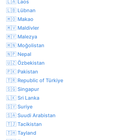
🇱🇦 Laos
🇱🇧 Lübnan
🇲🇴 Makao
🇲🇻 Maldivler
🇲🇾 Malezya
🇲🇳 Moğolistan
🇳🇵 Nepal
🇺🇿 Özbekistan
🇵🇰 Pakistan
🇹🇷 Republic of Türkiye
🇸🇬 Singapur
🇱🇰 Sri Lanka
🇸🇾 Suriye
🇸🇦 Suudi Arabistan
🇹🇯 Tacikistan
🇹🇭 Tayland