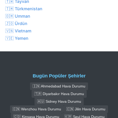
🇹🇼 Tayvan
🇹🇲 Türkmenistan
🇴🇲 Umman
🇯🇴 Ürdün
🇻🇳 Vietnam
🇾🇪 Yemen
Bugün Popüler Şehirler
🇮🇳 Ahmedabad Hava Durumu
🇹🇷 Diyarbakır Hava Durumu
🇦🇺 Sidney Hava Durumu
🇨🇳 Wenzhou Hava Durumu
🇨🇳 Jilin Hava Durumu
🇨🇩 Kinşasa Hava Durumu
🇰🇷 Seul Hava Durumu