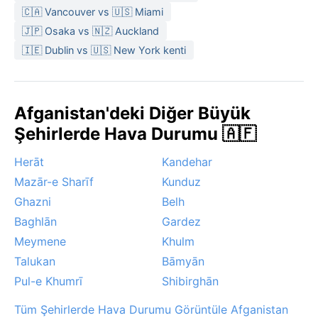
🇨🇦 Vancouver vs 🇺🇸 Miami
🇯🇵 Osaka vs 🇳🇿 Auckland
🇮🇪 Dublin vs 🇺🇸 New York kenti
Afganistan'deki Diğer Büyük
Şehirlerde Hava Durumu 🇦🇫
Herāt
Kandehar
Mazār-e Sharīf
Kunduz
Ghazni
Belh
Baghlān
Gardez
Meymene
Khulm
Talukan
Bāmyān
Pul-e Khumrī
Shibirghān
Tüm Şehirlerde Hava Durumu Görüntüle Afganistan