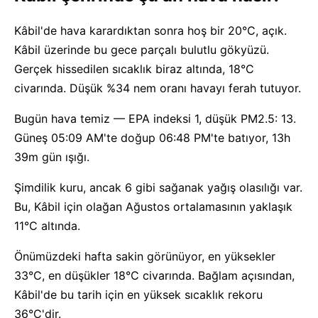
Kâbil'de hava karardıktan sonra hoş bir 20°C, açık.
Kâbil üzerinde bu gece parçalı bulutlu gökyüzü.
Gerçek hissedilen sıcaklık biraz altında, 18°C
civarında. Düşük %34 nem oranı havayı ferah tutuyor.
Bugün hava temiz — EPA indeksi 1, düşük PM2.5: 13.
Güneş 05:09 AM'te doğup 06:48 PM'te batıyor, 13h
39m gün ışığı.
Şimdilik kuru, ancak 6 gibi sağanak yağış olasılığı var.
Bu, Kâbil için olağan Ağustos ortalamasının yaklaşık
11°C altında.
Önümüzdeki hafta sakin görünüyor, en yüksekler
33°C, en düşükler 18°C civarında. Bağlam açısından,
Kâbil'de bu tarih için en yüksek sıcaklık rekoru
36°C'dir.