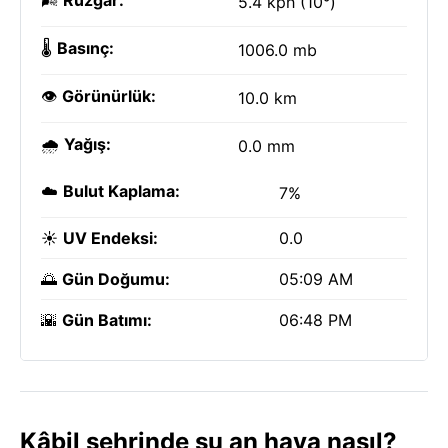
🌬️
Rüzgar:
5.4 kph (10°)
🌡️
Basınç:
1006.0 mb
👁️
Görünürlük:
10.0 km
🌧️
Yağış:
0.0 mm
☁️
Bulut Kaplama:
7%
☀️
UV Endeksi:
0.0
🌅
Gün Doğumu:
05:09 AM
🌇
Gün Batımı:
06:48 PM
Kâbil şehrinde şu an hava nasıl?