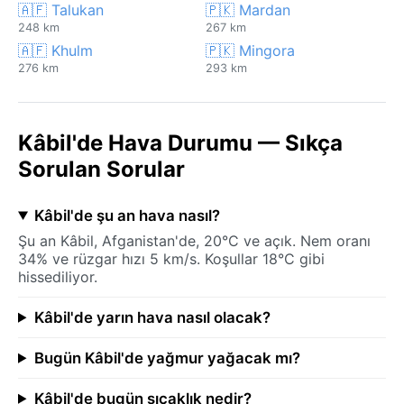
🇦🇫 Talukan
🇵🇰 Mardan
248 km
267 km
🇦🇫 Khulm
🇵🇰 Mingora
276 km
293 km
Kâbil'de Hava Durumu — Sıkça
Sorulan Sorular
Kâbil'de şu an hava nasıl?
Şu an Kâbil, Afganistan'de, 20°C ve açık. Nem oranı
34% ve rüzgar hızı 5 km/s. Koşullar 18°C gibi
hissediliyor.
Kâbil'de yarın hava nasıl olacak?
Bugün Kâbil'de yağmur yağacak mı?
Kâbil'de bugün sıcaklık nedir?