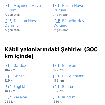
🇦🇫 Meymene Hava
🇦🇫 Khulm Hava
Durumu
Durumu
Afganistan
Afganistan
🇦🇫 Talukan Hava
🇦🇫 Bāmyān Hava
Durumu
Durumu
Afganistan
Afganistan
Kâbil yakınlarındaki Şehirler (300
km içinde)
🇦🇫 Gardez
🇦🇫 Bāmyān
104 km
127 km
🇦🇫 Ghazni
🇦🇫 Pul-e Khumrī
129 km
163 km
🇦🇫 Baghlān
🇵🇰 Bannu
183 km
217 km
🇵🇰 Peşaver
🇦🇫 Kunduz
229 km
246 km