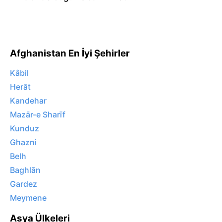
Afghanistan En İyi Şehirler
Kâbil
Herāt
Kandehar
Mazār-e Sharīf
Kunduz
Ghazni
Belh
Baghlān
Gardez
Meymene
Asya Ülkeleri