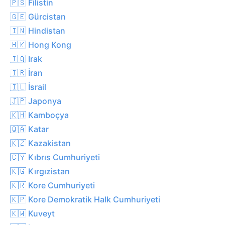
🇵🇸 Filistin
🇬🇪 Gürcistan
🇮🇳 Hindistan
🇭🇰 Hong Kong
🇮🇶 Irak
🇮🇷 İran
🇮🇱 İsrail
🇯🇵 Japonya
🇰🇭 Kamboçya
🇶🇦 Katar
🇰🇿 Kazakistan
🇨🇾 Kıbrıs Cumhuriyeti
🇰🇬 Kırgızistan
🇰🇷 Kore Cumhuriyeti
🇰🇵 Kore Demokratik Halk Cumhuriyeti
🇰🇼 Kuveyt