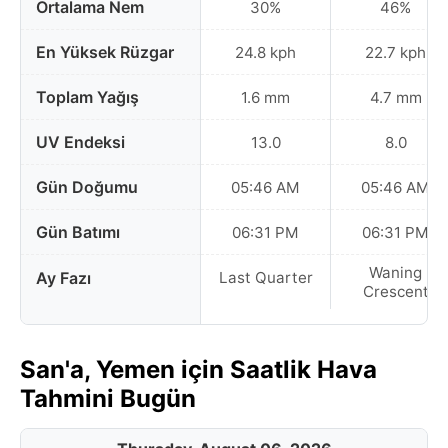
Ortalama Nem
30%
46%
En Yüksek Rüzgar
24.8 kph
22.7 kph
Toplam Yağış
1.6 mm
4.7 mm
UV Endeksi
13.0
8.0
Gün Doğumu
05:46 AM
05:46 AM
Gün Batımı
06:31 PM
06:31 PM
Waning
Ay Fazı
Last Quarter
Crescent
San'a, Yemen için Saatlik Hava
Tahmini Bugün