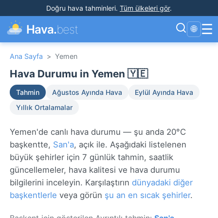
Doğru hava tahminleri
.
Tüm ülkeleri gör
.
☰
Hava.
best
🌐
Ana Sayfa
>
Yemen
Hava Durumu in Yemen 🇾🇪
Tahmin
Ağustos Ayında Hava
Eylül Ayında Hava
Yıllık Ortalamalar
Yemen'de canlı hava durumu — şu anda 20°C
başkentte,
San'a
, açık ile. Aşağıdaki listelenen
büyük şehirler için 7 günlük tahmin, saatlik
güncellemeler, hava kalitesi ve hava durumu
bilgilerini inceleyin. Karşılaştırın
dünyadaki diğer
başkentlerle
veya görün
şu an en sıcak şehirler
.