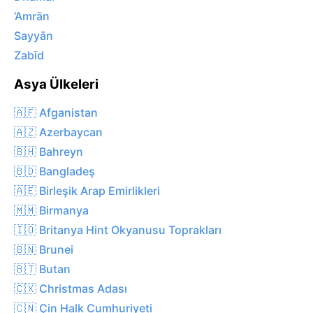
‘Amrān
Sayyān
Zabīd
Asya Ülkeleri
🇦🇫 Afganistan
🇦🇿 Azerbaycan
🇧🇭 Bahreyn
🇧🇩 Bangladeş
🇦🇪 Birleşik Arap Emirlikleri
🇲🇲 Birmanya
🇮🇴 Britanya Hint Okyanusu Toprakları
🇧🇳 Brunei
🇧🇹 Butan
🇨🇽 Christmas Adası
🇨🇳 Çin Halk Cumhuriyeti