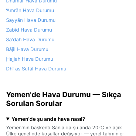
Dhamār Hava Durumu
‘Amrān Hava Durumu
Sayyān Hava Durumu
Zabīd Hava Durumu
Sa'dah Hava Durumu
Bājil Hava Durumu
Ḩajjah Hava Durumu
Dhī as Sufāl Hava Durumu
Yemen'de Hava Durumu — Sıkça
Sorulan Sorular
Yemen'de şu anda hava nasıl?
Yemen'nin başkenti San'a'da şu anda 20°C ve açık.
Ülke genelinde koşullar değişiyor — yerel tahminler