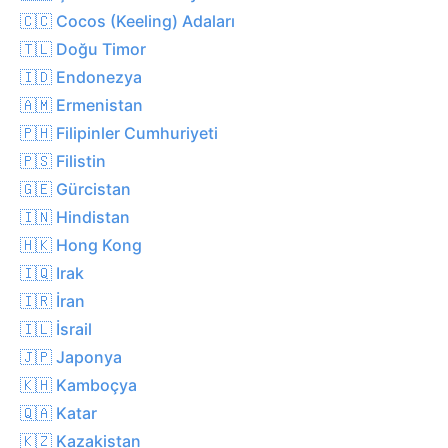
🇨🇨 Cocos (Keeling) Adaları
🇹🇱 Doğu Timor
🇮🇩 Endonezya
🇦🇲 Ermenistan
🇵🇭 Filipinler Cumhuriyeti
🇵🇸 Filistin
🇬🇪 Gürcistan
🇮🇳 Hindistan
🇭🇰 Hong Kong
🇮🇶 Irak
🇮🇷 İran
🇮🇱 İsrail
🇯🇵 Japonya
🇰🇭 Kamboçya
🇶🇦 Katar
🇰🇿 Kazakistan