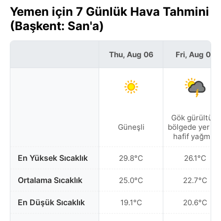
Yemen için 7 Günlük Hava Tahmini
(Başkent: San'a)
Thu, Aug 06
Fri, Aug 07
Gök gürültülü
Güneşli
bölgede yer ye
hafif yağmur
En Yüksek Sıcaklık
29.8°C
26.1°C
Ortalama Sıcaklık
25.0°C
22.7°C
En Düşük Sıcaklık
19.1°C
20.6°C