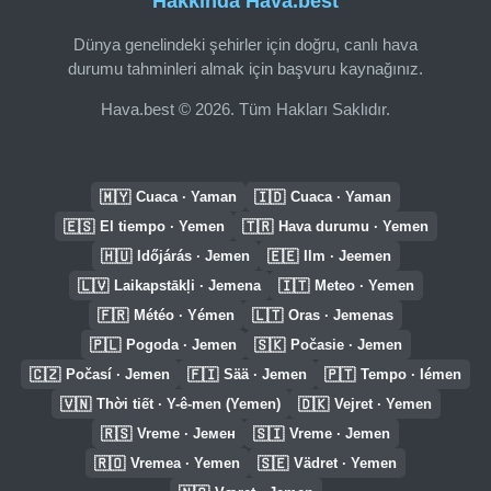
Hakkında Hava.best
Dünya genelindeki şehirler için doğru, canlı hava
durumu tahminleri almak için başvuru kaynağınız.
Hava.best © 2026. Tüm Hakları Saklıdır.
🇲🇾
🇮🇩
Cuaca · Yaman
Cuaca · Yaman
🇪🇸
🇹🇷
El tiempo · Yemen
Hava durumu · Yemen
🇭🇺
🇪🇪
Időjárás · Jemen
Ilm · Jeemen
🇱🇻
🇮🇹
Laikapstākļi · Jemena
Meteo · Yemen
🇫🇷
🇱🇹
Météo · Yémen
Oras · Jemenas
🇵🇱
🇸🇰
Pogoda · Jemen
Počasie · Jemen
🇨🇿
🇫🇮
🇵🇹
Počasí · Jemen
Sää · Jemen
Tempo · Iémen
🇻🇳
🇩🇰
Thời tiết · Y-ê-men (Yemen)
Vejret · Yemen
🇷🇸
🇸🇮
Vreme · Јемен
Vreme · Jemen
🇷🇴
🇸🇪
Vremea · Yemen
Vädret · Yemen