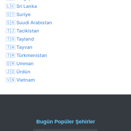
🇱🇰 Sri Lanka
🇸🇾 Suriye
🇸🇦 Suudi Arabistan
🇹🇯 Tacikistan
🇹🇭 Tayland
🇹🇼 Tayvan
🇹🇲 Türkmenistan
🇴🇲 Umman
🇯🇴 Ürdün
🇻🇳 Vietnam
Bugün Popüler Şehirler