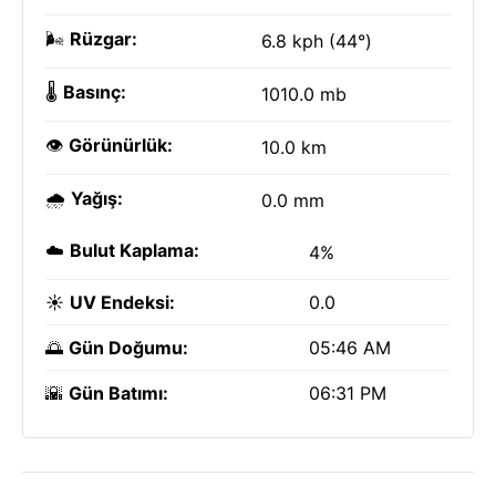
🌬️
Rüzgar:
6.8 kph (44°)
🌡️
Basınç:
1010.0 mb
👁️
Görünürlük:
10.0 km
🌧️
Yağış:
0.0 mm
☁️
Bulut Kaplama:
4%
☀️
UV Endeksi:
0.0
🌅
Gün Doğumu:
05:46 AM
🌇
Gün Batımı:
06:31 PM