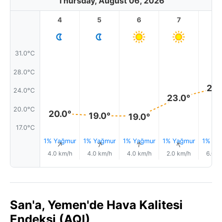
Thursday, August 06, 2026
4
5
6
7
8
31.0°C
28.0°C
24.
24.0°C
23.0°
20.0°C
20.0°
19.0°
19.0°
17.0°C
1% Yağmur
1% Yağmur
1% Yağmur
1% Yağmur
1% Ya
↑
↑
↑
↑
4.0 km/h
4.0 km/h
4.0 km/h
2.0 km/h
6.0 k
San'a, Yemen'de Hava Kalitesi
Endeksi (AQI)