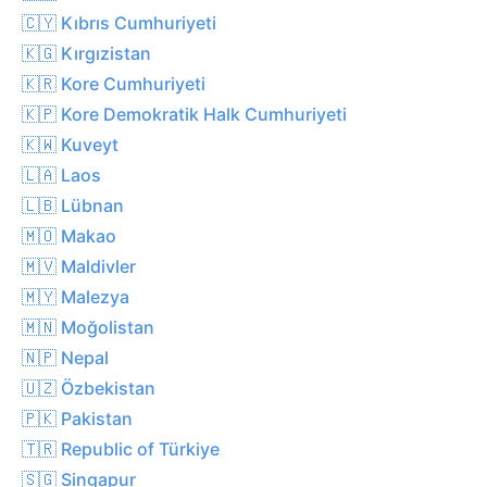
🇨🇾 Kıbrıs Cumhuriyeti
🇰🇬 Kırgızistan
🇰🇷 Kore Cumhuriyeti
🇰🇵 Kore Demokratik Halk Cumhuriyeti
🇰🇼 Kuveyt
🇱🇦 Laos
🇱🇧 Lübnan
🇲🇴 Makao
🇲🇻 Maldivler
🇲🇾 Malezya
🇲🇳 Moğolistan
🇳🇵 Nepal
🇺🇿 Özbekistan
🇵🇰 Pakistan
🇹🇷 Republic of Türkiye
🇸🇬 Singapur