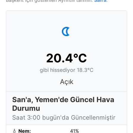
Başkent için gösterilen Ayrıntılı tahmin:
San'a
.
20.4°C
gibi hissediyor 18.3°C
Açık
San'a, Yemen'de Güncel Hava
Durumu
Saat 3:00 bugün'da Güncellenmiştir
💧
Nem:
41%