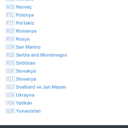
🇳🇴 Norveç
🇵🇱 Polonya
🇵🇹 Portekiz
🇷🇴 Romanya
🇷🇺 Rusya
🇸🇲 San Marino
🇷🇸 Serbia and Montenegro
🇷🇸 Sırbistan
🇸🇰 Slovakya
🇸🇮 Slovenya
🇸🇯 Svalbard ve Jan Mayen
🇺🇦 Ukrayna
🇻🇦 Vatikan
🇬🇷 Yunanistan