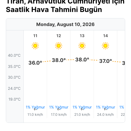
Tiran, Arnavutluk Cumhuriyeti için
Saatlik Hava Tahmini Bugün
Monday, August 10, 2026
11
12
13
14
1
40.0°C
38.0°
38.0°
37.0°
36.0°
36.
35.0°C
30.0°C
24.0°C
19.0°C
1% Yağmur
1% Yağmur
1% Yağmur
1% Yağmur
1% Ya
↑
↑
↑
↑
11.0 km/h
17.0 km/h
21.0 km/h
24.0 km/h
22.0 