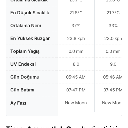
En Düşük Sıcaklık
21.8°C
21.7°C
Ortalama Nem
37%
33%
En Yüksek Rüzgar
23.8 kph
23.0 kph
Toplam Yağış
0.0 mm
0.0 mm
UV Endeksi
8.0
9.0
Gün Doğumu
05:45 AM
05:46 AM
Gün Batımı
07:47 PM
07:45 PM
Ay Fazı
New Moon
New Moon