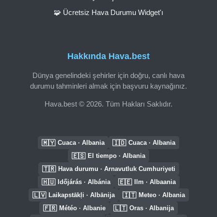
🧩 Ücretsiz Hava Durumu Widget'ı
Hakkında Hava.best
Dünya genelindeki şehirler için doğru, canlı hava
durumu tahminleri almak için başvuru kaynağınız.
Hava.best © 2026. Tüm Hakları Saklıdır.
🇲🇾
🇮🇩
Cuaca · Albania
Cuaca · Albania
🇪🇸
El tiempo · Albania
🇹🇷
Hava durumu · Arnavutluk Cumhuriyeti
🇭🇺
🇪🇪
Időjárás · Albánia
Ilm · Albaania
🇱🇻
🇮🇹
Laikapstākļi · Albānija
Meteo · Albania
🇫🇷
🇱🇹
Météo · Albanie
Oras · Albanija