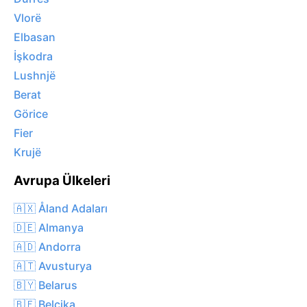
Vlorë
Elbasan
İşkodra
Lushnjë
Berat
Görice
Fier
Krujë
Avrupa Ülkeleri
🇦🇽 Åland Adaları
🇩🇪 Almanya
🇦🇩 Andorra
🇦🇹 Avusturya
🇧🇾 Belarus
🇧🇪 Belçika