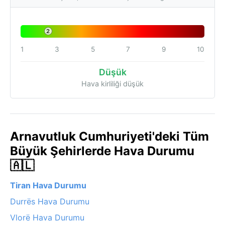
2
1
3
5
7
9
10
Düşük
Hava kirliliği düşük
Arnavutluk Cumhuriyeti'deki Tüm
Büyük Şehirlerde Hava Durumu
🇦🇱
Tiran Hava Durumu
Durrës Hava Durumu
Vlorë Hava Durumu