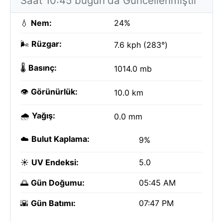
Saat 10:45 bugün'da Güncellenmiştir
💧
Nem:
24%
🌬️
Rüzgar:
7.6 kph (283°)
🌡️
Basınç:
1014.0 mb
👁️
Görünürlük:
10.0 km
🌧️
Yağış:
0.0 mm
☁️
Bulut Kaplama:
9%
☀️
UV Endeksi:
5.0
🌅
Gün Doğumu:
05:45 AM
🌇
Gün Batımı:
07:47 PM