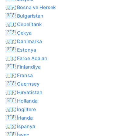
🇧🇦 Bosna ve Hersek
🇧🇬 Bulgaristan
🇬🇮 Cebelitarık
🇨🇿 Çekya
🇩🇰 Danimarka
🇪🇪 Estonya
🇫🇴 Faroe Adaları
🇫🇮 Finlandiya
🇫🇷 Fransa
🇬🇬 Guernsey
🇭🇷 Hırvatistan
🇳🇱 Hollanda
🇬🇧 İngiltere
🇮🇪 İrlanda
🇪🇸 İspanya
🇸🇪 İsveç