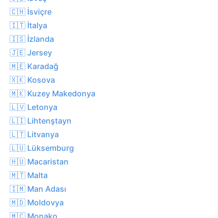
🇨🇭 İsviçre
🇮🇹 İtalya
🇮🇸 İzlanda
🇯🇪 Jersey
🇲🇪 Karadağ
🇽🇰 Kosova
🇲🇰 Kuzey Makedonya
🇱🇻 Letonya
🇱🇮 Lihtenştayn
🇱🇹 Litvanya
🇱🇺 Lüksemburg
🇭🇺 Macaristan
🇲🇹 Malta
🇮🇲 Man Adası
🇲🇩 Moldovya
🇲🇨 Monako