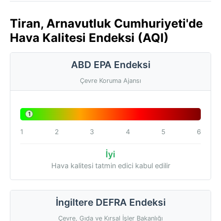
Tiran, Arnavutluk Cumhuriyeti'de
Hava Kalitesi Endeksi (AQI)
ABD EPA Endeksi
Çevre Koruma Ajansı
1
1
2
3
4
5
6
İyi
Hava kalitesi tatmin edici kabul edilir
İngiltere DEFRA Endeksi
Çevre, Gıda ve Kırsal İşler Bakanlığı