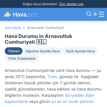
Doğru hava tahminleri
.
Tüm ülkeleri gör
.
☰
Hava.
best
🌐
Ana Sayfa
>
Arnavutluk Cumhuriyeti
Hava Durumu in Arnavutluk
Cumhuriyeti 🇦🇱
Tahmin
Ağustos Ayında Hava
Eylül Ayında Hava
Yıllık Ortalamalar
Arnavutluk Cumhuriyeti'de canlı hava durumu — şu
anda 35°C başkentte,
Tiran
, güneşli ile. Aşağıdaki
listelenen büyük şehirler için 7 günlük tahmin,
saatlik güncellemeler, hava kalitesi ve hava durumu
bilgilerini inceleyin. Karşılaştırın
dünyadaki diğer
başkentlerle
veya görün
şu an en sıcak şehirler
.