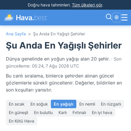
Doğru hava tahminleri
.
Tüm ülkeleri gör
.
☰
Hava.
best
🌐
Ana Sayfa
>
Şu Anda En Yağışlı Şehirler
Şu Anda En Yağışlı Şehirler
Dünya genelinde en yoğun yağışı alan 20 şehir.
·
Son
güncelleme: 05:24, 7 Ağu 2026 UTC
Bu canlı sıralama, binlerce şehirden alınan güncel
gözlemlerle sürekli güncellenir. Değerler, bildirilen en
son koşulları yansıtır.
En sıcak
En soğuk
En yağışlı
En nemli
En rüzgarlı
En güneşli
En bulutlu
Karlı
Fırtınalı
En iyi hava
En Kötü Hava