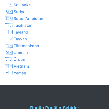
🇱🇰 Sri Lanka
🇸🇾 Suriye
🇸🇦 Suudi Arabistan
🇹🇯 Tacikistan
🇹🇭 Tayland
🇹🇼 Tayvan
🇹🇲 Türkmenistan
🇴🇲 Umman
🇯🇴 Ürdün
🇻🇳 Vietnam
🇾🇪 Yemen
Bugün Popüler Şehirler