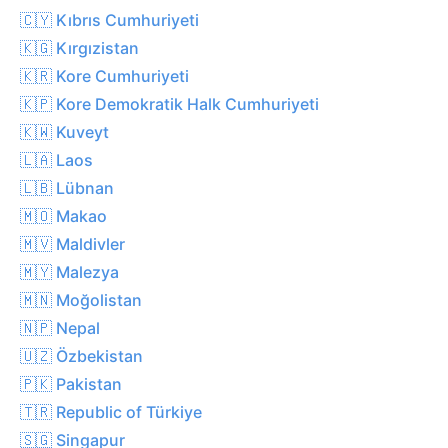
🇨🇾 Kıbrıs Cumhuriyeti
🇰🇬 Kırgızistan
🇰🇷 Kore Cumhuriyeti
🇰🇵 Kore Demokratik Halk Cumhuriyeti
🇰🇼 Kuveyt
🇱🇦 Laos
🇱🇧 Lübnan
🇲🇴 Makao
🇲🇻 Maldivler
🇲🇾 Malezya
🇲🇳 Moğolistan
🇳🇵 Nepal
🇺🇿 Özbekistan
🇵🇰 Pakistan
🇹🇷 Republic of Türkiye
🇸🇬 Singapur