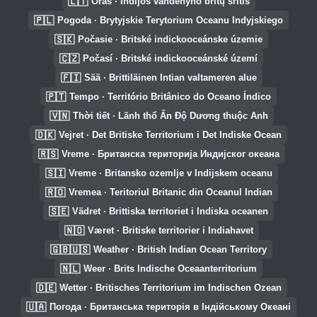
🇱🇹
Oras · Indijos vandenyno britų sritis
🇵🇱
Pogoda · Brytyjskie Terytorium Oceanu Indyjskiego
🇸🇰
Počasie · Britské indickooceánske územie
🇨🇿
Počasí · Britské indickooceánské území
🇫🇮
Sää · Brittiläinen Intian valtameren alue
🇵🇹
Tempo · Território Britânico do Oceano Índico
🇻🇳
Thời tiết · Lãnh thổ Ấn Độ Dương thuộc Anh
🇩🇰
Vejret · Det Britiske Territorium i Det Indiske Ocean
🇷🇸
Vreme · Британска територија Индијског океана
🇸🇮
Vreme · Britansko ozemlje v Indijskem oceanu
🇷🇴
Vremea · Teritoriul Britanic din Oceanul Indian
🇸🇪
Vädret · Brittiska territoriet i Indiska oceanen
🇳🇴
Været · Britiske territorier i Indiahavet
🇬🇧🇺🇸
Weather · British Indian Ocean Territory
🇳🇱
Weer · Brits Indische Oceaanterritorium
🇩🇪
Wetter · Britisches Territorium im Indischen Ozean
🇺🇦
Погода · Британська територія в Індійському Океані