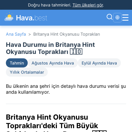
Doğru hava tahminleri
.
Tüm ülkeleri gör
.
☰
Hava.
best
🌐
Ana Sayfa
>
Britanya Hint Okyanusu Toprakları
Hava Durumu in Britanya Hint
Okyanusu Toprakları 🇮🇴
Tahmin
Ağustos Ayında Hava
Eylül Ayında Hava
Yıllık Ortalamalar
Bu ülkenin ana şehri için detaylı hava durumu verisi şu
anda kullanılamıyor.
Britanya Hint Okyanusu
Toprakları'deki Tüm Büyük