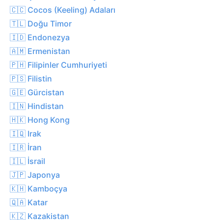
🇨🇨 Cocos (Keeling) Adaları
🇹🇱 Doğu Timor
🇮🇩 Endonezya
🇦🇲 Ermenistan
🇵🇭 Filipinler Cumhuriyeti
🇵🇸 Filistin
🇬🇪 Gürcistan
🇮🇳 Hindistan
🇭🇰 Hong Kong
🇮🇶 Irak
🇮🇷 İran
🇮🇱 İsrail
🇯🇵 Japonya
🇰🇭 Kamboçya
🇶🇦 Katar
🇰🇿 Kazakistan