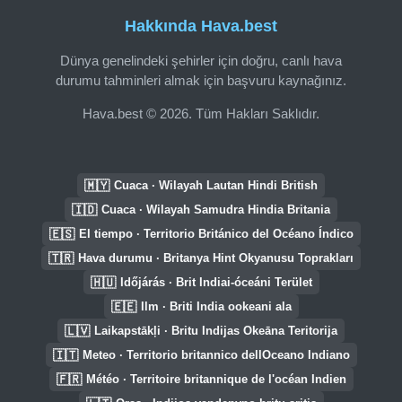
Hakkında Hava.best
Dünya genelindeki şehirler için doğru, canlı hava
durumu tahminleri almak için başvuru kaynağınız.
Hava.best © 2026. Tüm Hakları Saklıdır.
🇲🇾
Cuaca · Wilayah Lautan Hindi British
🇮🇩
Cuaca · Wilayah Samudra Hindia Britania
🇪🇸
El tiempo · Territorio Británico del Océano Índico
🇹🇷
Hava durumu · Britanya Hint Okyanusu Toprakları
🇭🇺
Időjárás · Brit Indiai-óceáni Terület
🇪🇪
Ilm · Briti India ookeani ala
🇱🇻
Laikapstākļi · Britu Indijas Okeāna Teritorija
🇮🇹
Meteo · Territorio britannico dellOceano Indiano
🇫🇷
Météo · Territoire britannique de l'océan Indien