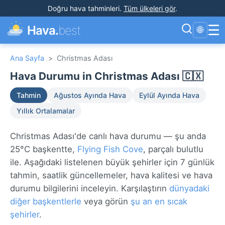
Doğru hava tahminleri
.
Tüm ülkeleri gör
.
☰
Hava.
best
🌐
Ana Sayfa
>
Christmas Adası
Hava Durumu in Christmas Adası 🇨🇽
Tahmin
Ağustos Ayında Hava
Eylül Ayında Hava
Yıllık Ortalamalar
Christmas Adası'de canlı hava durumu — şu anda
25°C başkentte,
Flying Fish Cove
, parçalı bulutlu
ile. Aşağıdaki listelenen büyük şehirler için 7 günlük
tahmin, saatlik güncellemeler, hava kalitesi ve hava
durumu bilgilerini inceleyin. Karşılaştırın
dünyadaki
diğer başkentlerle
veya görün
şu an en sıcak
şehirler
.