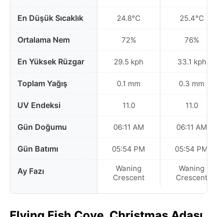
En Düşük Sıcaklık
24.8°C
25.4°C
Ortalama Nem
72%
76%
En Yüksek Rüzgar
29.5 kph
33.1 kph
Toplam Yağış
0.1 mm
0.3 mm
UV Endeksi
11.0
11.0
Gün Doğumu
06:11 AM
06:11 AM
Gün Batımı
05:54 PM
05:54 PM
Waning
Waning
Ay Fazı
Crescent
Crescent
Flying Fish Cove, Christmas Adası