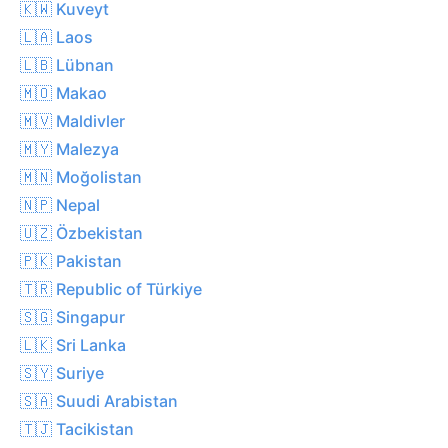
🇰🇼 Kuveyt
🇱🇦 Laos
🇱🇧 Lübnan
🇲🇴 Makao
🇲🇻 Maldivler
🇲🇾 Malezya
🇲🇳 Moğolistan
🇳🇵 Nepal
🇺🇿 Özbekistan
🇵🇰 Pakistan
🇹🇷 Republic of Türkiye
🇸🇬 Singapur
🇱🇰 Sri Lanka
🇸🇾 Suriye
🇸🇦 Suudi Arabistan
🇹🇯 Tacikistan