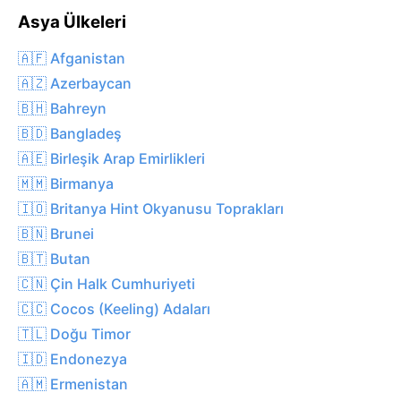
Asya Ülkeleri
🇦🇫 Afganistan
🇦🇿 Azerbaycan
🇧🇭 Bahreyn
🇧🇩 Bangladeş
🇦🇪 Birleşik Arap Emirlikleri
🇲🇲 Birmanya
🇮🇴 Britanya Hint Okyanusu Toprakları
🇧🇳 Brunei
🇧🇹 Butan
🇨🇳 Çin Halk Cumhuriyeti
🇨🇨 Cocos (Keeling) Adaları
🇹🇱 Doğu Timor
🇮🇩 Endonezya
🇦🇲 Ermenistan