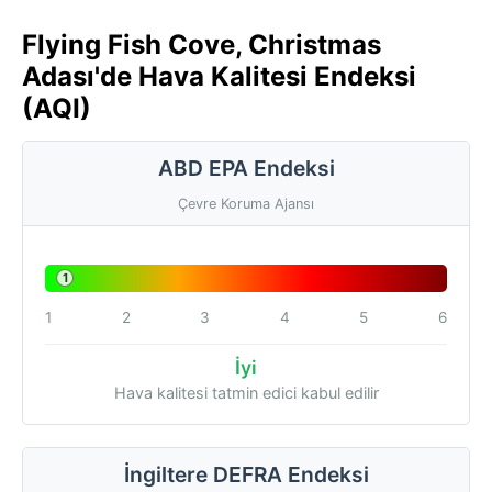
Flying Fish Cove, Christmas
Adası'de Hava Kalitesi Endeksi
(AQI)
ABD EPA Endeksi
Çevre Koruma Ajansı
1
1
2
3
4
5
6
İyi
Hava kalitesi tatmin edici kabul edilir
İngiltere DEFRA Endeksi