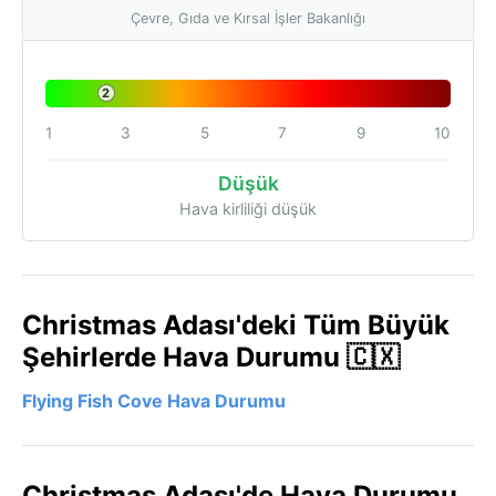
Çevre, Gıda ve Kırsal İşler Bakanlığı
2
1
3
5
7
9
10
Düşük
Hava kirliliği düşük
Christmas Adası'deki Tüm Büyük
Şehirlerde Hava Durumu 🇨🇽
Flying Fish Cove Hava Durumu
Christmas Adası'de Hava Durumu