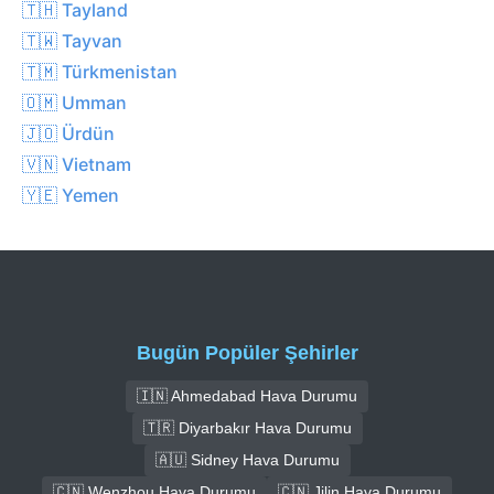
🇹🇭 Tayland
🇹🇼 Tayvan
🇹🇲 Türkmenistan
🇴🇲 Umman
🇯🇴 Ürdün
🇻🇳 Vietnam
🇾🇪 Yemen
Bugün Popüler Şehirler
🇮🇳 Ahmedabad Hava Durumu
🇹🇷 Diyarbakır Hava Durumu
🇦🇺 Sidney Hava Durumu
🇨🇳 Wenzhou Hava Durumu
🇨🇳 Jilin Hava Durumu