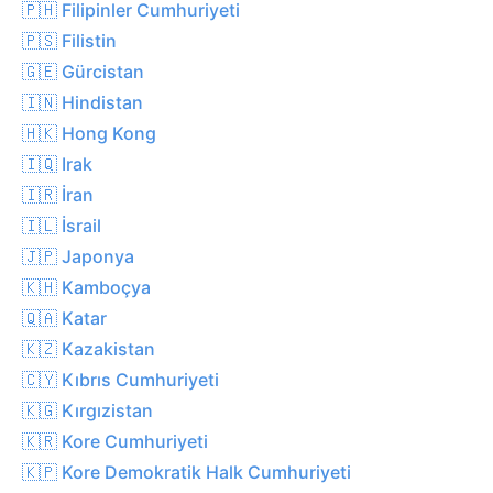
🇵🇭 Filipinler Cumhuriyeti
🇵🇸 Filistin
🇬🇪 Gürcistan
🇮🇳 Hindistan
🇭🇰 Hong Kong
🇮🇶 Irak
🇮🇷 İran
🇮🇱 İsrail
🇯🇵 Japonya
🇰🇭 Kamboçya
🇶🇦 Katar
🇰🇿 Kazakistan
🇨🇾 Kıbrıs Cumhuriyeti
🇰🇬 Kırgızistan
🇰🇷 Kore Cumhuriyeti
🇰🇵 Kore Demokratik Halk Cumhuriyeti