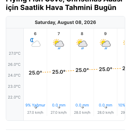
için Saatlik Hava Tahmini Bugün
Saturday, August 08, 2026
6
7
8
9
1
27.0°C
26.0°C
25.
25.0°
25.0°
25.0°
25.0°
24.0°C
23.0°C
22.0°C
9% Yağmur
0.0 mm
0.0 mm
0.0 mm
10% Ya
↑
↑
↑
↑
27.0 km/h
27.0 km/h
28.0 km/h
28.0 km/h
29.0 