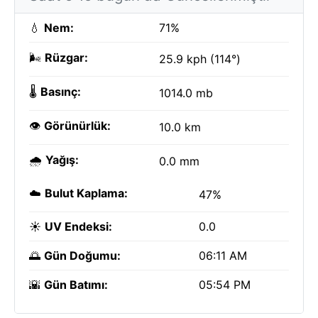
💧
Nem:
71%
🌬️
Rüzgar:
25.9 kph (114°)
🌡️
Basınç:
1014.0 mb
👁️
Görünürlük:
10.0 km
🌧️
Yağış:
0.0 mm
☁️
Bulut Kaplama:
47%
☀️
UV Endeksi:
0.0
🌅
Gün Doğumu:
06:11 AM
🌇
Gün Batımı:
05:54 PM