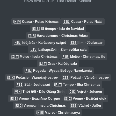
Hava.best © 2026. Tüm Hakları Saklıdır.
🇲🇾
🇮🇩
Cuaca · Pulau Krismas
Cuaca · Pulau Natal
🇪🇸
El tiempo · Isla de Navidad
🇹🇷
Hava durumu · Christmas Adası
🇭🇺
🇪🇪
Időjárás · Karácsony-sziget
Ilm · Jõulusaar
🇱🇻
Laikapstākļi · Ziemsvētku sala
🇮🇹
🇫🇷
Meteo · Isola Christmas
Météo · Christmas, île
🇱🇹
Oras · Kalėdų sala
🇵🇱
Pogoda · Wyspa Bożego Narodzenia
🇸🇰
🇨🇿
Počasie · Vianočný ostrov
Počasí · Vánoční ostrov
🇫🇮
🇵🇹
Sää · Joulusaari
Tempo · Ilha Christmas
🇻🇳
🇩🇰
Thời tiết · Đảo Giáng Sinh
Vejret · Juleøen
🇷🇸
🇸🇮
Vreme · Божићно Острво
Vreme · Božični otok
🇷🇴
🇸🇪
Vremea · Insula Christmas
Vädret · Julön
🇳🇴
Været · Christmasøya