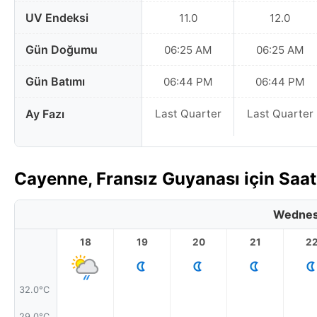
UV Endeksi
11.0
12.0
Gün Doğumu
06:25 AM
06:25 AM
Gün Batımı
06:44 PM
06:44 PM
Ay Fazı
Last Quarter
Last Quarter
Cayenne, Fransız Guyanası için Saa
Wednes
18
19
20
21
2
32.0°C
29.0°C