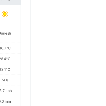
Güneşli
Güneşli
30.7°C
31.1°C
26.4°C
26.6°C
23.1°C
22.6°C
74%
75%
3.7 kph
13.3 kph
0.0 mm
0.0 mm