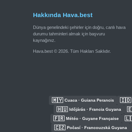
Hakkında Hava.best
Dünya genelindeki şehirler için doğru, canlı hava
durumu tahminleri almak için başvuru
kaynağınız.
Hava.best © 2026. Tüm Hakları Saklıdır.
🇲🇾
🇮🇩
Cuaca · Guiana Perancis
🇭🇺

Időjárás · Francia Guyana
🇫🇷
🇱
Météo · Guyane Française
🇨🇿
Počasí · Francouzská Guyana