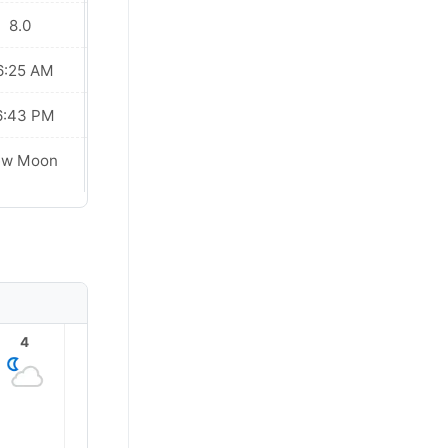
8.0
8.0
6:25 AM
06:25 AM
6:43 PM
06:43 PM
ew Moon
New Moon
4
5
6
7
8
9