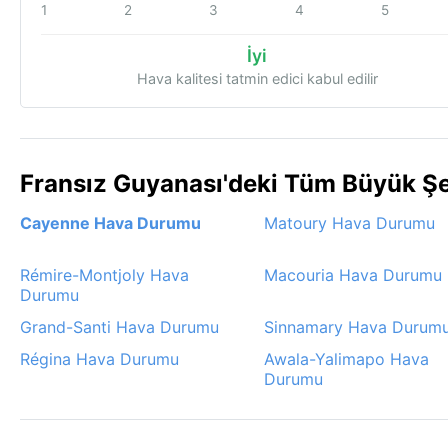
1
2
3
4
5
İyi
Hava kalitesi tatmin edici kabul edilir
Fransız Guyanası'deki Tüm Büyük Ş
Cayenne Hava Durumu
Matoury Hava Durumu
Rémire-Montjoly Hava
Macouria Hava Durumu
Durumu
Grand-Santi Hava Durumu
Sinnamary Hava Durum
Régina Hava Durumu
Awala-Yalimapo Hava
Durumu