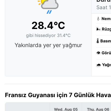
Saat 
💧
Nem
28.4°C
🌬️
Rüzg
gibi hissediyor 31.4°C
🌡️
Basın
Yakınlarda yer yer yağmur
👁️
Görü
🌧️
Yağı
Fransız Guyanası için 7 Günlük Hav
Wed, Aug 05
Thu, Aug 06