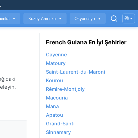
.
🌐
erika
Kuzey Amerika
Okyanusya
▾
▼
▼
▼
French Guiana En İyi Şehirler
Cayenne
Matoury
Saint-Laurent-du-Maroni
ağıdaki
Kourou
eleyin.
Rémire-Montjoly
Macouria
Mana
Apatou
Grand-Santi
a
Sinnamary