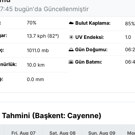
17:45 bugün'da Güncellenmiştir
:
70%
☁️
Bulut Kaplama:
85%
ar:
13.7 kph (82°)
☀️
UV Endeksi:
1.0
🌅
Gün Doğumu:
06:
ç:
1011.0 mb
🌇
Gün Batımı:
06:
nürlük:
10.0 km
ş:
0.0 mm
a Tahmini (Başkent: Cayenne)
Fri, Aug 07
Sat, Aug 08
Sun, Aug 09
Mon