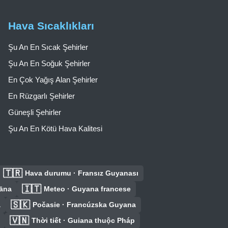
Hava Sıcaklıkları
Şu An En Sıcak Şehirler
Şu An En Soğuk Şehirler
En Çok Yağış Alan Şehirler
En Rüzgarlı Şehirler
Güneşli Şehirler
Şu An En Kötü Hava Kalitesi
🇹🇷
Hava durumu · Fransız Guyanası
🇮🇹
iāna
Meteo · Guyana francese
🇸🇰
a
Počasie · Francúzska Guyana
🇻🇳
Thời tiết · Guiana thuộc Pháp