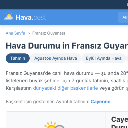
Hava.
best
Afr
Ana Sayfa
>
Fransız Guyanası
Hava Durumu in Fransız Guyan
Tahmin
Ağustos Ayında Hava
Eylül Ayında Hava
Fransız Guyanası'de canlı hava durumu — şu anda 28
listelenen büyük şehirler için 7 günlük tahmin, saatlik 
Karşılaştırın
dünyadaki diğer başkentlerle
veya görün
Başkent için gösterilen Ayrıntılı tahmin:
Cayenne
.
Caye
Dur