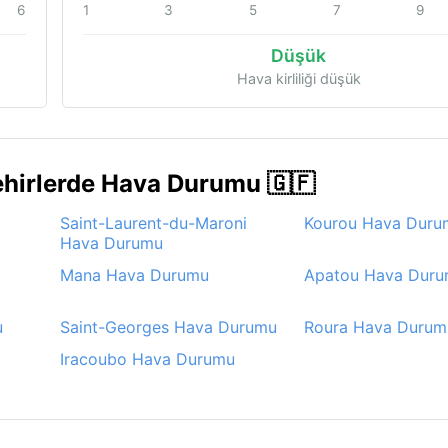
6
1
3
5
7
9
Düşük
Hava kirliliği düşük
ehirlerde Hava Durumu 🇬🇫
Saint-Laurent-du-Maroni
Kourou Hava Duru
Hava Durumu
Mana Hava Durumu
Apatou Hava Dur
u
Saint-Georges Hava Durumu
Roura Hava Durum
Iracoubo Hava Durumu