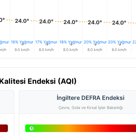
0°
24.0°
24.0°
24.0°
24.0°
24.0°
ğmur
16% Yağmur
17% Yağmur
18% Yağmur
20% Yağmur
20% Yağmur
2
↑
↑
↑
↑
↑
↑
km/h
9.0 km/h
8.0 km/h
8.0 km/h
8.0 km/h
8.0 km/h
alitesi Endeksi (AQI)
İngiltere DEFRA Endeksi
Çevre, Gıda ve Kırsal İşler Bakanlığı
1