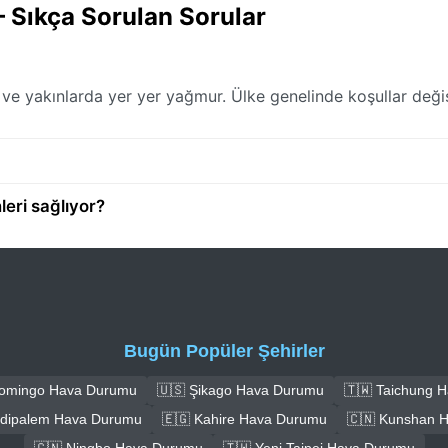
 Sıkça Sorulan Sorular
ve yakınlarda yer yer yağmur. Ülke genelinde koşullar değ
eri sağlıyor?
Bugün Popüler Şehirler
Domingo Hava Durumu
🇺🇸 Şikago Hava Durumu
🇹🇼 Taichung 
ūdipalem Hava Durumu
🇪🇬 Kahire Hava Durumu
🇨🇳 Kunshan 
🇨🇳 Ningbo Hava Durumu
🇹🇼 Yeni Taipei Hava Durumu