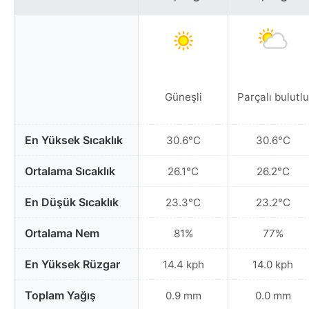
Güneşli
Parçalı bulutlu
En Yüksek Sıcaklık
30.6°C
30.6°C
Ortalama Sıcaklık
26.1°C
26.2°C
En Düşük Sıcaklık
23.3°C
23.2°C
Ortalama Nem
81%
77%
En Yüksek Rüzgar
14.4 kph
14.0 kph
Toplam Yağış
0.9 mm
0.0 mm