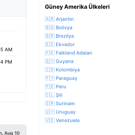
Güney Amerika Ülkeleri
🇦🇷 Arjantin
🇧🇴 Bolivya
🇧🇷 Brezilya
🇪🇨 Ekvador
25 AM
🇫🇰 Falkland Adaları
🇬🇾 Guyana
44 PM
🇨🇴 Kolombiya
🇵🇾 Paraguay
🇵🇪 Peru
🇨🇱 Şili
🇸🇷 Surinam
🇺🇾 Uruguay
🇻🇪 Venezuela
, Aug 10
Tue, Aug 11