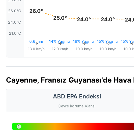
26.0°
26.0°C
25.0°
24.0°
24.0°
24.
24.0°C
21.0°C
0.6 mm
14% Yağmur
16% Yağmur
15% Yağmur
15% Ya
↑
↑
↑
↑
13.0 km/h
12.0 km/h
10.0 km/h
10.0 km/h
10.0 
Cayenne, Fransız Guyanası'de Hava K
ABD EPA Endeksi
Çevre Koruma Ajansı
1