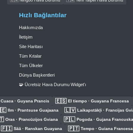
Hızlı Bağlantılar
Hakkımızda
İletişim
Site Haritası
Tüm Kıtalar
Tüm Ülkeler
Dünya Başkentleri
🧩 Ücretsiz Hava Durumu Widget'ı
🇪🇸
Cuaca · Guyana Prancis
El tiempo · Guayana Francesa
🇪
🇱🇻
Ilm · Prantsuse Guajaana
Laikapstākļi · Francijas Gv
🇹
🇵🇱
Oras · Prancūzijos Gviana
Pogoda · Gujana Francusk
🇫🇮
🇵🇹
Sää · Ranskan Guayana
Tempo · Guiana Francesa