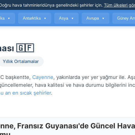
Doğru hava tahminleri
dünya genelindeki şehirler için
.
Tüm ülkeleri gör
ika
Antarktika
Asya
Avrupa
Güney Am
▼
▼
▼
▼
ası 🇬🇫
Yıllık Ortalamalar
°C başkentte,
Cayenne
, yakınlarda yer yer yağmur ile. Aş
güncellemeler, hava kalitesi ve hava durumu bilgilerini inc
şu an en sıcak şehirler
.
nne, Fransız Guyanası'de Güncel Hav
umu