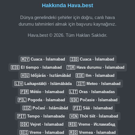
Hakkında Hava.best
Dünya genelindeki şehirler için doğru, canlı hava
durumu tahminleri almak için başvuru kaynağınız.
Hava.best © 2026. Tüm Hakları Saklıdır.
🇲🇾
🇮🇩
Cuaca · İslamabad
Cuaca · İslamabad
🇪🇸
🇹🇷
El tiempo · Islamabad
Hava durumu · İslamabad
🇭🇺
🇪🇪
Időjárás · Iszlámábád
Ilm · İslamabad
🇱🇻
🇮🇹
Laikapstākļi · Islāmābāda
Meteo · Islamabad
🇫🇷
🇱🇹
Météo · Islamabad
Oras · Islamabadas
🇵🇱
🇸🇰
Pogoda · İslamabad
Počasie · İslamabad
🇨🇿
🇫🇮
Počasí · Islámábád
Sää · Islamabad
🇵🇹
🇻🇳
Tempo · Islamabade
Thời tiết · İslamabad
🇩🇰
🇷🇸
Vejret · Islamabad
Vreme · Исламабад
🇸🇮
🇷🇴
Vreme · İslamabad
Vremea · İslamabad