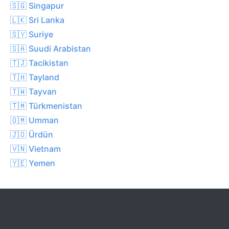
🇸🇬 Singapur
🇱🇰 Sri Lanka
🇸🇾 Suriye
🇸🇦 Suudi Arabistan
🇹🇯 Tacikistan
🇹🇭 Tayland
🇹🇼 Tayvan
🇹🇲 Türkmenistan
🇴🇲 Umman
🇯🇴 Ürdün
🇻🇳 Vietnam
🇾🇪 Yemen