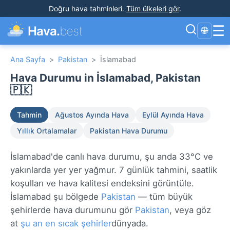
Doğru hava tahminleri
.
Tüm ülkeleri gör
.
☰
Hava.
best
🌐
Ana Sayfa
>
Pakistan
>
İslamabad
Hava Durumu in İslamabad, Pakistan
🇵🇰
Tahmin
Ağustos Ayında Hava
Eylül Ayında Hava
Yıllık Ortalamalar
Pakistan Hava Durumu
İslamabad'de canlı hava durumu, şu anda 33°C ve
yakınlarda yer yer yağmur. 7 günlük tahmini, saatlik
koşulları ve hava kalitesi endeksini görüntüle.
İslamabad şu bölgede
Pakistan
— tüm büyük
şehirlerde hava durumunu gör
Pakistan
, veya göz
at
şu an en sıcak şehirler
dünyada.