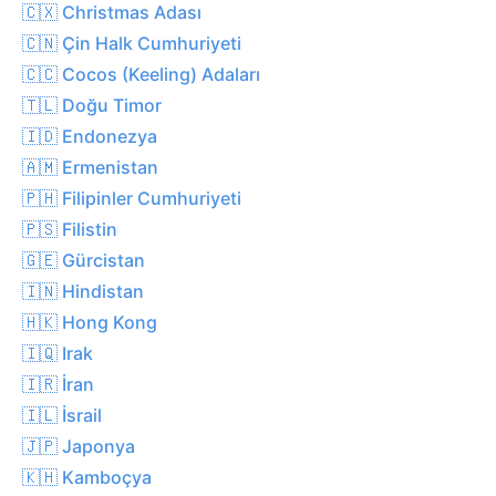
🇨🇽 Christmas Adası
🇨🇳 Çin Halk Cumhuriyeti
🇨🇨 Cocos (Keeling) Adaları
🇹🇱 Doğu Timor
🇮🇩 Endonezya
🇦🇲 Ermenistan
🇵🇭 Filipinler Cumhuriyeti
🇵🇸 Filistin
🇬🇪 Gürcistan
🇮🇳 Hindistan
🇭🇰 Hong Kong
🇮🇶 Irak
🇮🇷 İran
🇮🇱 İsrail
🇯🇵 Japonya
🇰🇭 Kamboçya