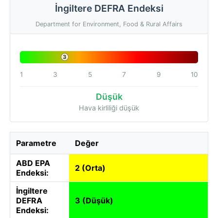
İngiltere DEFRA Endeksi
Department for Environment, Food & Rural Affairs
3
1
3
5
7
9
10
Düşük
Hava kirliliği düşük
Parametre
Değer
ABD EPA
2 (Orta)
Endeksi:
İngiltere
DEFRA
3 (Düşük)
Endeksi: