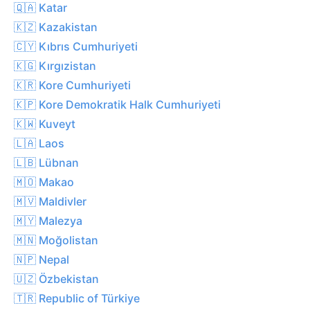
🇶🇦 Katar
🇰🇿 Kazakistan
🇨🇾 Kıbrıs Cumhuriyeti
🇰🇬 Kırgızistan
🇰🇷 Kore Cumhuriyeti
🇰🇵 Kore Demokratik Halk Cumhuriyeti
🇰🇼 Kuveyt
🇱🇦 Laos
🇱🇧 Lübnan
🇲🇴 Makao
🇲🇻 Maldivler
🇲🇾 Malezya
🇲🇳 Moğolistan
🇳🇵 Nepal
🇺🇿 Özbekistan
🇹🇷 Republic of Türkiye