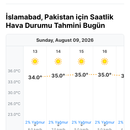
İslamabad, Pakistan için Saatlik
Hava Durumu Tahmini Bugün
Sunday, August 09, 2026
13
14
15
16
17
36.0°C
35.0°
35.0°
35.0°
34.
34.0°
33.0°C
30.0°C
26.0°C
23.0°C
2% Yağmur
2% Yağmur
2% Yağmur
2% Yağmur
2% Ya
↑
↑
↑
↑
8.0 km/h
7.0 km/h
5.0 km/h
5.0 km/h
4.0 k