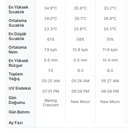
En Yüksek
34.9°C
35.9°C
33.2°C
Sıcaklık
29.0°C
30.1°C
28.9°C
Ortalama
Sıcaklık
23.3°C
25.8°C
24.5°C
En Düşük
Sıcaklık
61%
58%
70%
Ortalama
7.9 kph
10.8 kph
11.9 kph
Nem
0.6 mm
0.0 mm
15.4 mm
En Yüksek
Rüzgar
7.0
9.0
8.0
Toplam
Yağış
05:25 AM
05:26 AM
05:27 AM
UV Endeksi
07:01 PM
06:59 PM
06:58 PM
Gün
Waning
New Moon
New Moon
N
Doğumu
Crescent
Gün Batımı
Ay Fazı