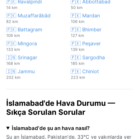
🇵🇰 Ravalpindi
🇵🇰 Abbottabad
14 km
50 km
🇵🇰 Muzaffarābād
🇵🇰 Mardan
82 km
106 km
🇵🇰 Battagram
🇵🇰 Bhimber
106 km
127 km
🇵🇰 Mingora
🇵🇰 Peşaver
133 km
139 km
🇮🇳 Srinagar
🇵🇰 Sargodha
168 km
185 km
🇮🇳 Jammu
🇵🇰 Chiniot
202 km
223 km
İslamabad'de Hava Durumu —
Sıkça Sorulan Sorular
İslamabad'de şu an hava nasıl?
Şu an İslamabad, Pakistan'de, 33°C ve yakınlarda yer