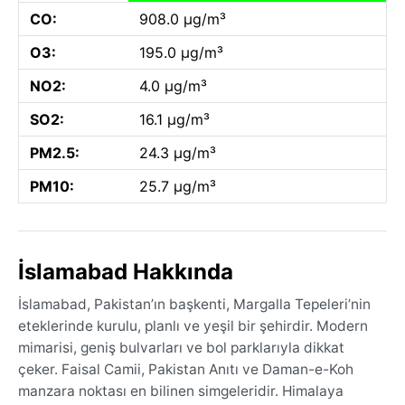
CO:
908.0 µg/m³
O3:
195.0 µg/m³
NO2:
4.0 µg/m³
SO2:
16.1 µg/m³
PM2.5:
24.3 µg/m³
PM10:
25.7 µg/m³
İslamabad Hakkında
İslamabad, Pakistan’ın başkenti, Margalla Tepeleri’nin
eteklerinde kurulu, planlı ve yeşil bir şehirdir. Modern
mimarisi, geniş bulvarları ve bol parklarıyla dikkat
çeker. Faisal Camii, Pakistan Anıtı ve Daman-e-Koh
manzara noktası en bilinen simgeleridir. Himalaya