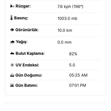
🌬️
Rüzgar:
7.6 kph (196°)
🌡️
Basınç:
1003.0 mb
👁️
Görünürlük:
10.0 km
🌧️
Yağış:
0.0 mm
☁️
Bulut Kaplama:
82%
☀️
UV Endeksi:
5.0
🌅
Gün Doğumu:
05:25 AM
🌇
Gün Batımı:
07:01 PM