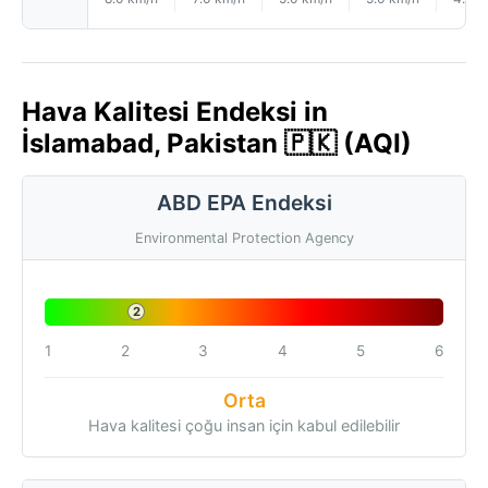
Hava Kalitesi Endeksi in
İslamabad, Pakistan 🇵🇰 (AQI)
ABD EPA Endeksi
Environmental Protection Agency
2
1
2
3
4
5
6
Orta
Hava kalitesi çoğu insan için kabul edilebilir