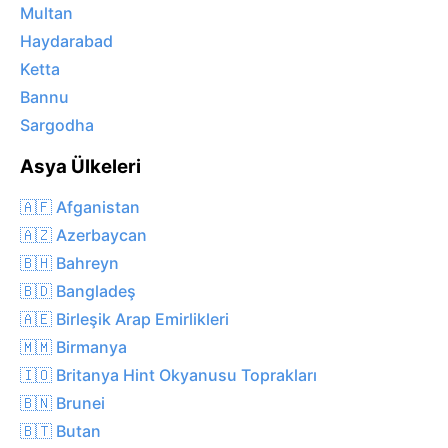
Multan
Haydarabad
Ketta
Bannu
Sargodha
Asya Ülkeleri
🇦🇫 Afganistan
🇦🇿 Azerbaycan
🇧🇭 Bahreyn
🇧🇩 Bangladeş
🇦🇪 Birleşik Arap Emirlikleri
🇲🇲 Birmanya
🇮🇴 Britanya Hint Okyanusu Toprakları
🇧🇳 Brunei
🇧🇹 Butan