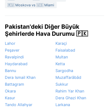
bölgelerde. Kış aylarında nadiren sis görülür, kar ise
🇷🇺 Moskova vs 🇺🇸 Miami
şehir merkezinde yağmaz ama yakındaki Margalla
Tepeleri’nin zirveleri zamanla beyazlanır. En rahat
seyahat zamanı, ilkbahar ve sonbahar aylarıdır.
Pakistan'deki Diğer Büyük
Şehirlerde Hava Durumu 🇵🇰
Lahor
Karaçi
Peşaver
Faisalabad
Ravalpindi
Multan
Haydarabad
Ketta
Bannu
Sargodha
Dera Ismail Khan
Muzaffarābād
Battagram
Sukkur
Okara
Rahim Yar Khan
Kasur
Dera Ghazi Khan
Tando Allahyar
Larkana