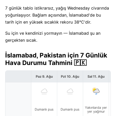
7 günlük tablo istikrarsız, yağış Wednesday civarında
yoğunlaşıyor. Bağlam açısından, İslamabad'de bu
tarih için en yüksek sıcaklık rekoru 38°C'dir.
Su için ve kendinizi yormayın — İslamabad şu an
gerçekten sıcak.
İslamabad, Pakistan için 7 Günlük
Hava Durumu Tahmini 🇵🇰
Paz 9. Ağu
Pzt 10. Ağu
Sal 11. Ağu
Ça
Yakınlarda yer
Yak
Dumanlı pus
Dumanlı pus
yer yağmur
y