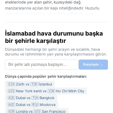
eteklerinde yer alan şehir, kuzeydeki dağ
manzaralarına açılan bir kapı niteliğindedir. Huzurlu
atmosferi, resmi binaların sade zarafeti ve yerel
pazarların hareketliliği buraya özgü bir denge sunar.
Köppen iklim sınıflandırmasına göre Cwa (kurak kışlı
İslamabad hava durumunu başka
nemli subtropikal) olan İslamabad’da yazlar sıcak ve
bir şehirle karşılaştır
nemli geçer. Haziran sıcaklıkları 35°C’yi bulur, temmuz
ve ağustos muson yağmurlarıyla yüksek nem oranı
Dünyadaki herhangi bir şehri arayın ve sıcaklık, hava
(%70-80) hissedilir. Kışlar ise ılıman ve kurudur;
durumu ve tahminlerin yan yana karşılaştırmasını görün.
aralık-şubat arası gündüz 15-20°C, gece 5°C’ye kadar
Karşılaştır →
düşer. Yağış en yoğun muson döneminde (yıllık 1000
mm’nin üzeri) görülürken kış ayları neredeyse
Dünya çapında popüler şehir karşılaştırmaları:
yağışsızdır. Yaz için hafif, pamuklu kıyafetler; kış için
ince katmanlar ve bir ceket; muson için ise şemsiye ve
🇨🇭 Zürih vs 🇹🇷 İstanbul
su geçirmez ayakkabılar önerilir.
🇺🇸 New York kenti vs 🇻🇳 Ho Chi Minh City
Kış mevsimi (ekim-mart arası) en keyifli dönemdir;
🇦🇪 Dubai vs 🇹🇭 Bangkok
havada bunaltıcı sıcak ya da aşırı nem yoktur. Muson
🇦🇪 Dubai vs 🇷🇺 Moskova
döneminde ani sel riski olabilir, özellikle tepelik
🇬🇧 Londra vs 🇺🇸 San Francisco