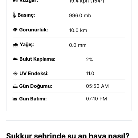
🌬️
Rüzgar:
19.4 kph (154°)
🌡️
Basınç:
996.0 mb
👁️
Görünürlük:
10.0 km
🌧️
Yağış:
0.0 mm
☁️
Bulut Kaplama:
2%
☀️
UV Endeksi:
11.0
🌅
Gün Doğumu:
05:50 AM
🌇
Gün Batımı:
07:10 PM
Sukkur şehrinde şu an hava nasıl?