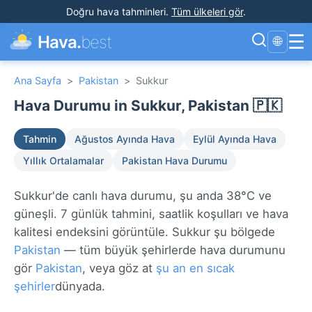
Doğru hava tahminleri
.
Tüm ülkeleri gör
.
☰
Hava.
best
🌐
Ana Sayfa
>
Pakistan
>
Sukkur
Hava Durumu in Sukkur, Pakistan 🇵🇰
Tahmin
Ağustos Ayında Hava
Eylül Ayında Hava
Yıllık Ortalamalar
Pakistan Hava Durumu
Sukkur'de canlı hava durumu, şu anda 38°C ve
güneşli. 7 günlük tahmini, saatlik koşulları ve hava
kalitesi endeksini görüntüle. Sukkur şu bölgede
Pakistan
— tüm büyük şehirlerde hava durumunu
gör
Pakistan
, veya göz at
şu an en sıcak
şehirler
dünyada.