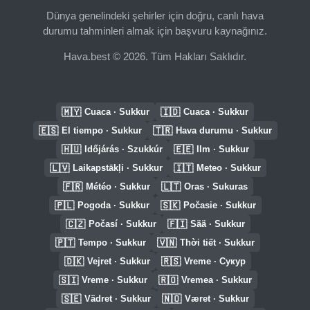
Dünya genelindeki şehirler için doğru, canlı hava
durumu tahminleri almak için başvuru kaynağınız.
Hava.best © 2026. Tüm Hakları Saklıdır.
🇲🇾
🇮🇩
Cuaca · Sukkur
Cuaca · Sukkur
🇪🇸
🇹🇷
El tiempo · Sukkur
Hava durumu · Sukkur
🇭🇺
🇪🇪
Időjárás · Szukkúr
Ilm · Sukkur
🇱🇻
🇮🇹
Laikapstākļi · Sukkur
Meteo · Sukkur
🇫🇷
🇱🇹
Météo · Sukkur
Oras · Sukuras
🇵🇱
🇸🇰
Pogoda · Sukkur
Počasie · Sukkur
🇨🇿
🇫🇮
Počasí · Sukkur
Sää · Sukkur
🇵🇹
🇻🇳
Tempo · Sukkur
Thời tiết · Sukkur
🇩🇰
🇷🇸
Vejret · Sukkur
Vreme · Сукур
🇸🇮
🇷🇴
Vreme · Sukkur
Vremea · Sukkur
🇸🇪
🇳🇴
Vädret · Sukkur
Været · Sukkur