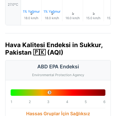
27.0°C
1% Yağmur
1% Yağmur
↑
↑
↑
↑
18.0 km/h
18.0 km/h
16.0 km/h
15.0 km/h
15.0 
Hava Kalitesi Endeksi in Sukkur,
Pakistan 🇵🇰 (AQI)
ABD EPA Endeksi
Environmental Protection Agency
3
1
2
3
4
5
6
Hassas Gruplar İçin Sağlıksız