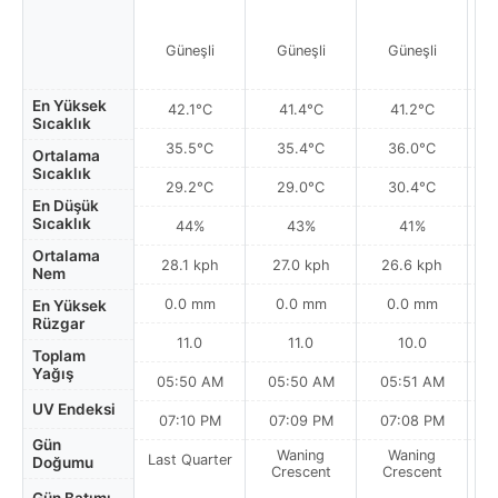
Güneşli
Güneşli
Güneşli
Par
En Yüksek
42.1°C
41.4°C
41.2°C
Sıcaklık
35.5°C
35.4°C
36.0°C
Ortalama
Sıcaklık
29.2°C
29.0°C
30.4°C
En Düşük
Sıcaklık
44%
43%
41%
Ortalama
28.1 kph
27.0 kph
26.6 kph
Nem
0.0 mm
0.0 mm
0.0 mm
En Yüksek
Rüzgar
11.0
11.0
10.0
Toplam
Yağış
05:50 AM
05:50 AM
05:51 AM
0
UV Endeksi
07:10 PM
07:09 PM
07:08 PM
Gün
Waning
Waning
Last Quarter
Doğumu
Crescent
Crescent