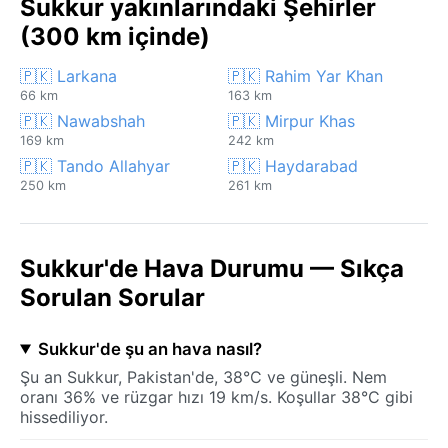
Sukkur yakınlarındaki Şehirler
(300 km içinde)
🇵🇰 Larkana
🇵🇰 Rahim Yar Khan
66 km
163 km
🇵🇰 Nawabshah
🇵🇰 Mirpur Khas
169 km
242 km
🇵🇰 Tando Allahyar
🇵🇰 Haydarabad
250 km
261 km
Sukkur'de Hava Durumu — Sıkça
Sorulan Sorular
Sukkur'de şu an hava nasıl?
Şu an Sukkur, Pakistan'de, 38°C ve güneşli. Nem
oranı 36% ve rüzgar hızı 19 km/s. Koşullar 38°C gibi
hissediliyor.