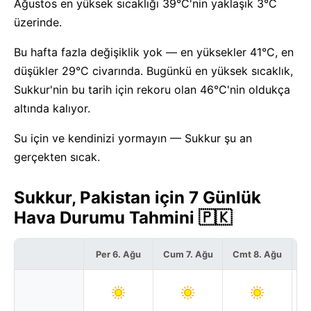
Ağustos en yüksek sıcaklığı 39°C'nin yaklaşık 3°C
üzerinde.
Bu hafta fazla değişiklik yok — en yüksekler 41°C, en
düşükler 29°C civarında. Bugünkü en yüksek sıcaklık,
Sukkur'nin bu tarih için rekoru olan 46°C'nin oldukça
altında kalıyor.
Su için ve kendinizi yormayın — Sukkur şu an
gerçekten sıcak.
Sukkur, Pakistan için 7 Günlük
Hava Durumu Tahmini 🇵🇰
Per 6. Ağu
Cum 7. Ağu
Cmt 8. Ağu
P