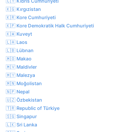
🇨🇾 Kıbrıs Cumhuriyeti
🇰🇬 Kırgızistan
🇰🇷 Kore Cumhuriyeti
🇰🇵 Kore Demokratik Halk Cumhuriyeti
🇰🇼 Kuveyt
🇱🇦 Laos
🇱🇧 Lübnan
🇲🇴 Makao
🇲🇻 Maldivler
🇲🇾 Malezya
🇲🇳 Moğolistan
🇳🇵 Nepal
🇺🇿 Özbekistan
🇹🇷 Republic of Türkiye
🇸🇬 Singapur
🇱🇰 Sri Lanka