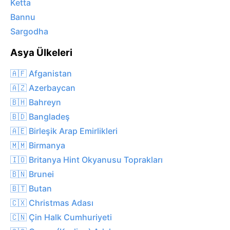
Ketta
Bannu
Sargodha
Asya Ülkeleri
🇦🇫 Afganistan
🇦🇿 Azerbaycan
🇧🇭 Bahreyn
🇧🇩 Bangladeş
🇦🇪 Birleşik Arap Emirlikleri
🇲🇲 Birmanya
🇮🇴 Britanya Hint Okyanusu Toprakları
🇧🇳 Brunei
🇧🇹 Butan
🇨🇽 Christmas Adası
🇨🇳 Çin Halk Cumhuriyeti