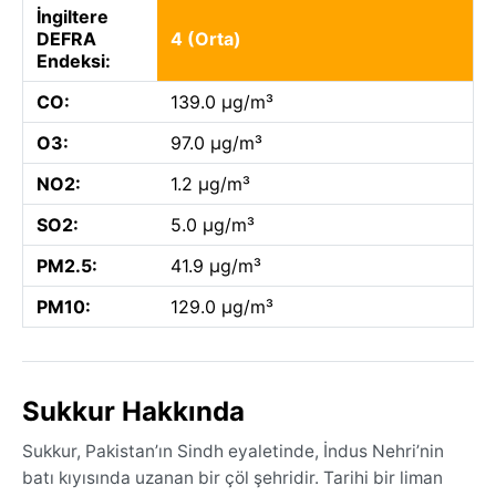
İngiltere
DEFRA
4 (Orta)
Endeksi:
CO:
139.0 µg/m³
O3:
97.0 µg/m³
NO2:
1.2 µg/m³
SO2:
5.0 µg/m³
PM2.5:
41.9 µg/m³
PM10:
129.0 µg/m³
Sukkur Hakkında
Sukkur, Pakistan’ın Sindh eyaletinde, İndus Nehri’nin
batı kıyısında uzanan bir çöl şehridir. Tarihi bir liman