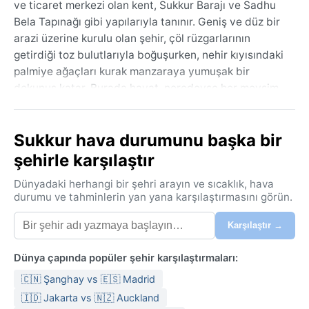
ve ticaret merkezi olan kent, Sukkur Barajı ve Sadhu
Bela Tapınağı gibi yapılarıyla tanınır. Geniş ve düz bir
arazi üzerine kurulu olan şehir, çöl rüzgarlarının
getirdiği toz bulutlarıyla boğuşurken, nehir kıyısındaki
palmiye ağaçları kurak manzaraya yumuşak bir
dokunuş katar. Burada hayat, neredeyse her mevsim
kavurucu güneşin altında akar.
Köppen iklim sınıflandırması BWh, yani sıcak çöl iklimi,
Sukkur hava durumunu başka bir
sukker’in hava durumunu belirler. Yazlar son derece
şehirle karşılaştır
sıcak ve kuraktır; haziran ve temmuzda gölgede
45°C’yi bulan sıcaklıklar normaldir. Kışlar ılık ve kısa
Dünyadaki herhangi bir şehri arayın ve sıcaklık, hava
sürer, aralık ve ocakta gündüzler 20-25°C
durumu ve tahminlerin yan yana karşılaştırmasını görün.
civarındayken geceler 5°C’ye kadar düşebilir. Yıllık
Karşılaştır →
yağış son derece az, genelde 100-150 milimetre
arasındadır ve çoğu temmuz-eylül arasındaki zayıf
Dünya çapında popüler şehir karşılaştırmaları:
muson yağmurlarına aittir. Nem oranı yıl boyunca
düşük olsa da, yaz öğleden sonralarında hissedilir
🇨🇳 Şanghay vs 🇪🇸 Madrid
derecede artar. Seyahatte hafif, pamuklu kıyafetler,
🇮🇩 Jakarta vs 🇳🇿 Auckland