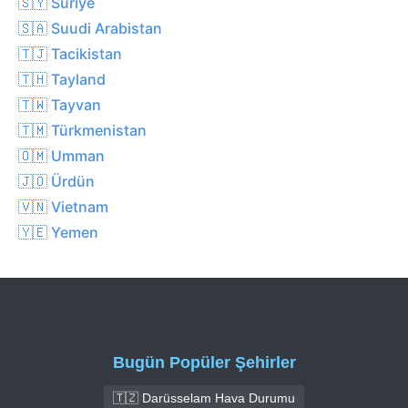
🇸🇾 Suriye
🇸🇦 Suudi Arabistan
🇹🇯 Tacikistan
🇹🇭 Tayland
🇹🇼 Tayvan
🇹🇲 Türkmenistan
🇴🇲 Umman
🇯🇴 Ürdün
🇻🇳 Vietnam
🇾🇪 Yemen
Bugün Popüler Şehirler
🇹🇿 Darüsselam Hava Durumu