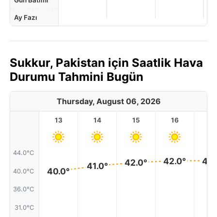
Gün Batımı
Ay Fazı
Sukkur, Pakistan için Saatlik Hava
Durumu Tahmini Bugün
Thursday, August 06, 2026
13
14
15
16
17
44.0°C
42.0°
42.
42.0°
41.0°
40.0°
40.0°C
36.0°C
31.0°C