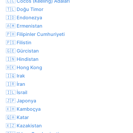
🇨🇨 Cocos (Keeling) Adaları
🇹🇱 Doğu Timor
🇮🇩 Endonezya
🇦🇲 Ermenistan
🇵🇭 Filipinler Cumhuriyeti
🇵🇸 Filistin
🇬🇪 Gürcistan
🇮🇳 Hindistan
🇭🇰 Hong Kong
🇮🇶 Irak
🇮🇷 İran
🇮🇱 İsrail
🇯🇵 Japonya
🇰🇭 Kamboçya
🇶🇦 Katar
🇰🇿 Kazakistan