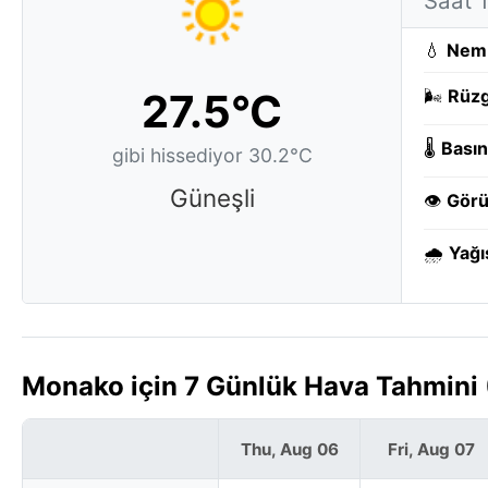
Saat 
💧
Nem
27.5°C
🌬️
Rüzg
🌡️
Basın
gibi hissediyor 30.2°C
Güneşli
👁️
Görü
🌧️
Yağı
Monako için 7 Günlük Hava Tahmini
Thu, Aug 06
Fri, Aug 07