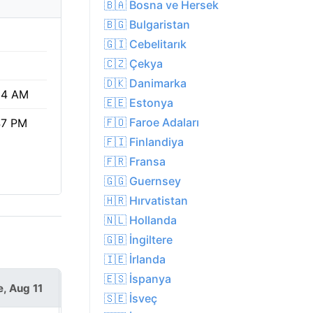
🇧🇦 Bosna ve Hersek
🇧🇬 Bulgaristan
🇬🇮 Cebelitarık
🇨🇿 Çekya
🇩🇰 Danimarka
24 AM
🇪🇪 Estonya
🇫🇴 Faroe Adaları
47 PM
🇫🇮 Finlandiya
🇫🇷 Fransa
🇬🇬 Guernsey
🇭🇷 Hırvatistan
🇳🇱 Hollanda
🇬🇧 İngiltere
🇮🇪 İrlanda
🇪🇸 İspanya
e, Aug 11
Wed, Aug 12
🇸🇪 İsveç