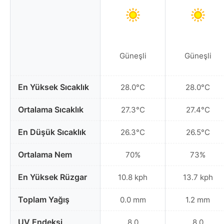
Güneşli
Güneşli
En Yüksek Sıcaklık
28.0°C
28.0°C
Ortalama Sıcaklık
27.3°C
27.4°C
En Düşük Sıcaklık
26.3°C
26.5°C
Ortalama Nem
70%
73%
En Yüksek Rüzgar
10.8 kph
13.7 kph
Toplam Yağış
0.0 mm
1.2 mm
UV Endeksi
8.0
8.0