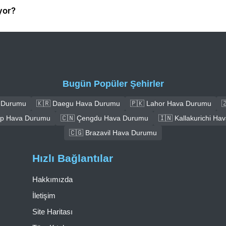
yor?
Bugün Popüler Şehirler
a Durumu
🇰🇷 Daegu Hava Durumu
🇵🇰 Lahor Hava Durumu

ep Hava Durumu
🇨🇳 Çengdu Hava Durumu
🇮🇳 Kallakurichi H
🇨🇬 Brazavil Hava Durumu
Hızlı Bağlantılar
Hakkımızda
İletişim
Site Haritası