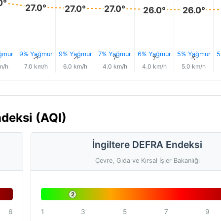
0°
27.0°
27.0°
27.0°
26.0°
26.0°
ğmur
9% Yağmur
9% Yağmur
7% Yağmur
6% Yağmur
5% Yağmur
5
↑
↑
↑
↑
↑
↑
m/h
7.0 km/h
6.0 km/h
4.0 km/h
4.0 km/h
5.0 km/h
deksi (AQI)
İngiltere DEFRA Endeksi
Çevre, Gıda ve Kırsal İşler Bakanlığı
2
6
1
3
5
7
9