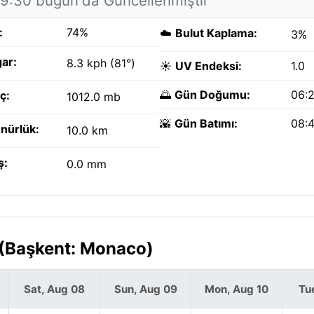
19:30 bugün'da Güncellenmiştir
:
74%
☁️
Bulut Kaplama:
3%
ar:
8.3 kph (81°)
☀️
UV Endeksi:
1.0
🌅
Gün Doğumu:
06:
ç:
1012.0 mb
🌇
Gün Batımı:
08:
nürlük:
10.0 km
ş:
0.0 mm
 (Başkent: Monaco)
Sat, Aug 08
Sun, Aug 09
Mon, Aug 10
Tu