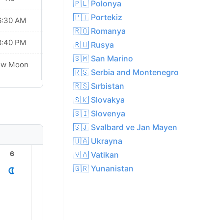
🇵🇱 Polonya
🇵🇹 Portekiz
6:30 AM
06:31 AM
🇷🇴 Romanya
8:40 PM
08:39 PM
🇷🇺 Rusya
🇸🇲 San Marino
ew Moon
New Moon
🇷🇸 Serbia and Montenegro
🇷🇸 Sırbistan
🇸🇰 Slovakya
🇸🇮 Slovenya
🇸🇯 Svalbard ve Jan Mayen
🇺🇦 Ukrayna
🇻🇦 Vatikan
6
7
8
9
10
11
🇬🇷 Yunanistan
28.0°
28.0°
28.0°