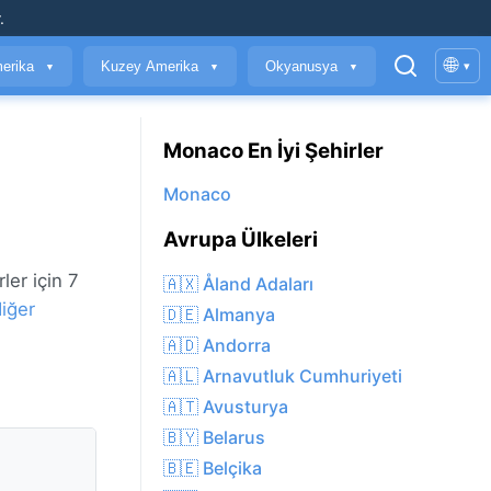
.
🌐
erika
Kuzey Amerika
Okyanusya
▾
▼
▼
▼
Monaco En İyi Şehirler
Monaco
Avrupa Ülkeleri
ler için 7
🇦🇽 Åland Adaları
iğer
🇩🇪 Almanya
🇦🇩 Andorra
🇦🇱 Arnavutluk Cumhuriyeti
🇦🇹 Avusturya
🇧🇾 Belarus
🇧🇪 Belçika