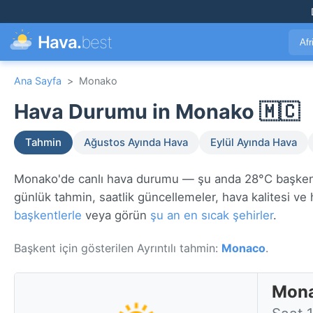
Hava.
best
Afr
Ana Sayfa
>
Monako
Hava Durumu in Monako 🇲🇨
Tahmin
Ağustos Ayında Hava
Eylül Ayında Hava
Monako'de canlı hava durumu — şu anda 28°C başke
günlük tahmin, saatlik güncellemeler, hava kalitesi ve h
başkentlerle
veya görün
şu an en sıcak şehirler
.
Başkent için gösterilen Ayrıntılı tahmin:
Monaco
.
Mona