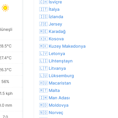
🇨🇭 İsviçre
🇮🇹 İtalya
🇮🇸 İzlanda
🇯🇪 Jersey
Güneşli
Güneşli
🇲🇪 Karadağ
🇽🇰 Kosova
28.5°C
28.6°C
🇲🇰 Kuzey Makedonya
🇱🇻 Letonya
27.4°C
27.4°C
🇱🇮 Lihtenştayn
🇱🇹 Litvanya
26.3°C
26.1°C
🇱🇺 Lüksemburg
56%
57%
🇭🇺 Macaristan
🇲🇹 Malta
1.5 kph
8.3 kph
🇮🇲 Man Adası
🇲🇩 Moldovya
0.0 mm
0.0 mm
🇳🇴 Norveç
7.0
7.0