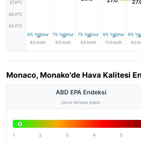
27.
27.0°C
26.0°C
24.0°C
6% Yağmur
7% Yağmur
7% Yağmur
8% Yağmur
8% Ya
↑
↑
↑
↑
8.0 km/h
6.0 km/h
9.0 km/h
11.0 km/h
9.0 k
Monaco, Monako'de Hava Kalitesi En
ABD EPA Endeksi
Çevre Koruma Ajansı
1
1
2
3
4
5