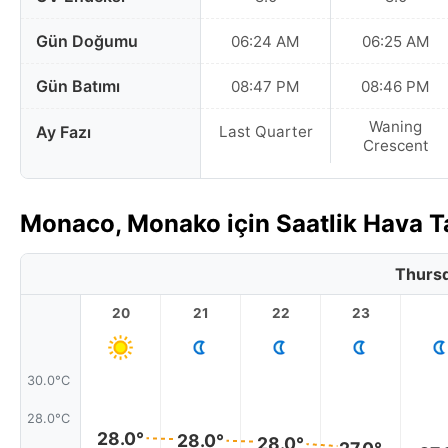
Gün Doğumu
06:24 AM
06:25 AM
Gün Batımı
08:47 PM
08:46 PM
Waning
Ay Fazı
Last Quarter
Crescent
Monaco, Monako için Saatlik Hava 
Thursd
20
21
22
23
30.0°C
28.0°C
28.0°
28.0°
28.0°
27.0°