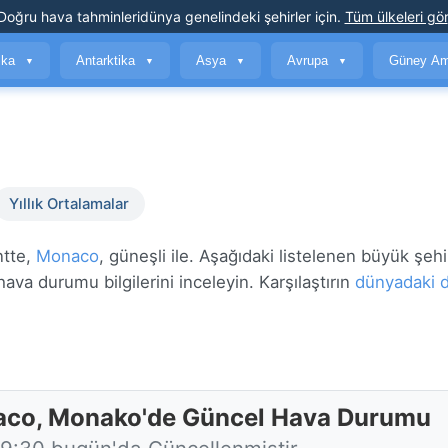
Doğru hava tahminleri
dünya genelindeki şehirler için
.
Tüm ülkeleri gör
ika
Antarktika
Asya
Avrupa
Güney Am
▼
▼
▼
▼
Yıllık Ortalamalar
ntte,
Monaco
, güneşli ile. Aşağıdaki listelenen büyük şehir
ava durumu bilgilerini inceleyin. Karşılaştırın
dünyadaki d
co, Monako'de Güncel Hava Durumu