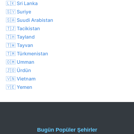
🇱🇰 Sri Lanka
🇸🇾 Suriye
🇸🇦 Suudi Arabistan
🇹🇯 Tacikistan
🇹🇭 Tayland
🇹🇼 Tayvan
🇹🇲 Türkmenistan
🇴🇲 Umman
🇯🇴 Ürdün
🇻🇳 Vietnam
🇾🇪 Yemen
Bugün Popüler Şehirler