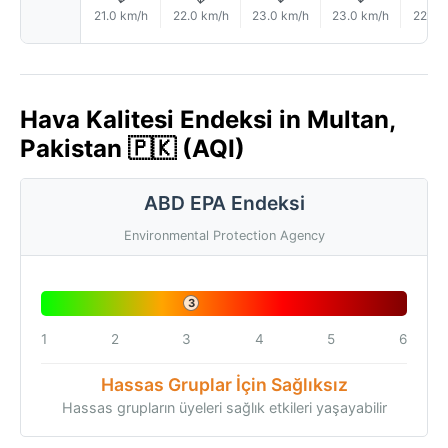
21.0 km/h
22.0 km/h
23.0 km/h
23.0 km/h
22.0 
Hava Kalitesi Endeksi in Multan,
Pakistan 🇵🇰 (AQI)
ABD EPA Endeksi
Environmental Protection Agency
3
1
2
3
4
5
6
Hassas Gruplar İçin Sağlıksız
Hassas grupların üyeleri sağlık etkileri yaşayabilir