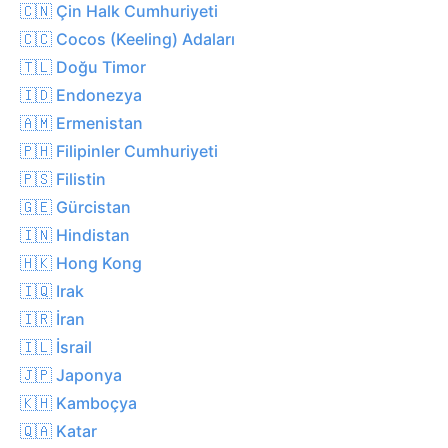
🇨🇳 Çin Halk Cumhuriyeti
🇨🇨 Cocos (Keeling) Adaları
🇹🇱 Doğu Timor
🇮🇩 Endonezya
🇦🇲 Ermenistan
🇵🇭 Filipinler Cumhuriyeti
🇵🇸 Filistin
🇬🇪 Gürcistan
🇮🇳 Hindistan
🇭🇰 Hong Kong
🇮🇶 Irak
🇮🇷 İran
🇮🇱 İsrail
🇯🇵 Japonya
🇰🇭 Kamboçya
🇶🇦 Katar