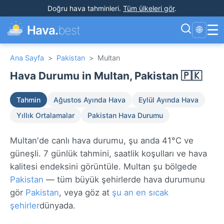
Doğru hava tahminleri
.
Tüm ülkeleri gör
.
☰
Hava.
best
🌐
Ana Sayfa
>
Pakistan
>
Multan
Hava Durumu in Multan, Pakistan 🇵🇰
Tahmin
Ağustos Ayında Hava
Eylül Ayında Hava
Yıllık Ortalamalar
Pakistan Hava Durumu
Multan'de canlı hava durumu, şu anda 41°C ve
güneşli. 7 günlük tahmini, saatlik koşulları ve hava
kalitesi endeksini görüntüle. Multan şu bölgede
Pakistan
— tüm büyük şehirlerde hava durumunu
gör
Pakistan
, veya göz at
şu an en sıcak
şehirler
dünyada.