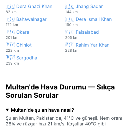
🇵🇰 Dera Ghazi Khan
🇵🇰 Jhang Sadar
82 km
144 km
🇵🇰 Bahawalnagar
🇵🇰 Dera Ismail Khan
172 km
190 km
🇵🇰 Okara
🇵🇰 Faisalabad
201 km
205 km
🇵🇰 Chiniot
🇵🇰 Rahim Yar Khan
222 km
228 km
🇵🇰 Sargodha
239 km
Multan'de Hava Durumu — Sıkça
Sorulan Sorular
Multan'de şu an hava nasıl?
Şu an Multan, Pakistan'de, 41°C ve güneşli. Nem oranı
28% ve rüzgar hızı 21 km/s. Koşullar 40°C gibi