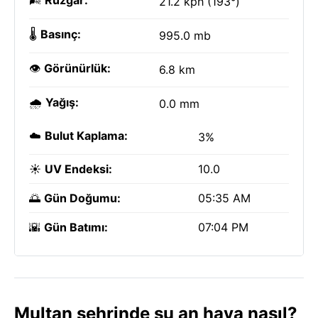
🌬️
Rüzgar:
21.2 kph (193°)
🌡️
Basınç:
995.0 mb
👁️
Görünürlük:
6.8 km
🌧️
Yağış:
0.0 mm
☁️
Bulut Kaplama:
3%
☀️
UV Endeksi:
10.0
🌅
Gün Doğumu:
05:35 AM
🌇
Gün Batımı:
07:04 PM
Multan şehrinde şu an hava nasıl?