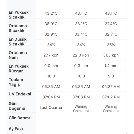
En Yüksek
43.2°C
43.1°C
43.1°C
Sıcaklık
38.0°C
38.1°C
37.4°C
Ortalama
Sıcaklık
32.9°C
33.4°C
32.7°C
En Düşük
Sıcaklık
34%
34%
35%
Ortalama
27.7 kph
22.0 kph
31.3 kph
Nem
0.0 mm
0.3 mm
1.4 mm
En Yüksek
Rüzgar
10.0
10.0
9.0
Toplam
Yağış
05:35 AM
05:36 AM
05:37 AM
UV Endeksi
07:04 PM
07:03 PM
07:02 PM
Gün
Waning
Waning
Last Quarter
Doğumu
Crescent
Crescent
Gün Batımı
Ay Fazı