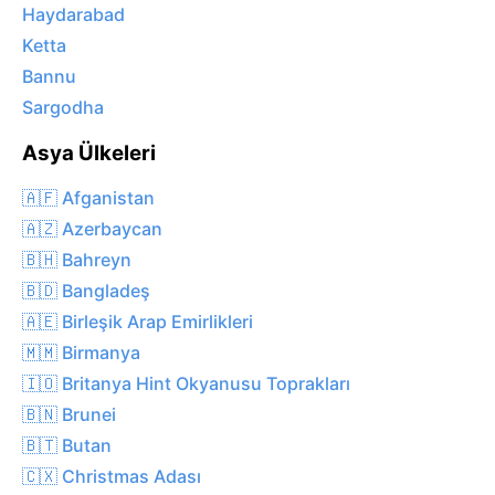
Haydarabad
Ketta
Bannu
Sargodha
Asya Ülkeleri
🇦🇫 Afganistan
🇦🇿 Azerbaycan
🇧🇭 Bahreyn
🇧🇩 Bangladeş
🇦🇪 Birleşik Arap Emirlikleri
🇲🇲 Birmanya
🇮🇴 Britanya Hint Okyanusu Toprakları
🇧🇳 Brunei
🇧🇹 Butan
🇨🇽 Christmas Adası