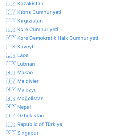
🇰🇿 Kazakistan
🇨🇾 Kıbrıs Cumhuriyeti
🇰🇬 Kırgızistan
🇰🇷 Kore Cumhuriyeti
🇰🇵 Kore Demokratik Halk Cumhuriyeti
🇰🇼 Kuveyt
🇱🇦 Laos
🇱🇧 Lübnan
🇲🇴 Makao
🇲🇻 Maldivler
🇲🇾 Malezya
🇲🇳 Moğolistan
🇳🇵 Nepal
🇺🇿 Özbekistan
🇹🇷 Republic of Türkiye
🇸🇬 Singapur