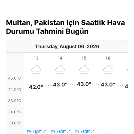
Multan, Pakistan için Saatlik Hava
Durumu Tahmini Bugün
Thursday, August 06, 2026
13
14
15
16
17
45.0°C
43.0°
43.0°
43.0°
42.
42.0°
42.0°C
38.0°C
34.0°C
31.0°C
1% Yağmur
1% Yağmur
1% Yağmur
↑
↑
↑
↑
↑