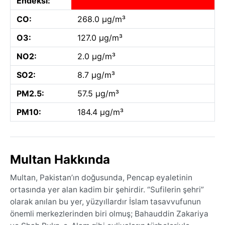
Endeksi:
CO:
268.0 µg/m³
O3:
127.0 µg/m³
NO2:
2.0 µg/m³
SO2:
8.7 µg/m³
PM2.5:
57.5 µg/m³
PM10:
184.4 µg/m³
Multan Hakkında
Multan, Pakistan’ın doğusunda, Pencap eyaletinin
ortasında yer alan kadim bir şehirdir. “Sufilerin şehri”
olarak anılan bu yer, yüzyıllardır İslam tasavvufunun
önemli merkezlerinden biri olmuş; Bahauddin Zakariya