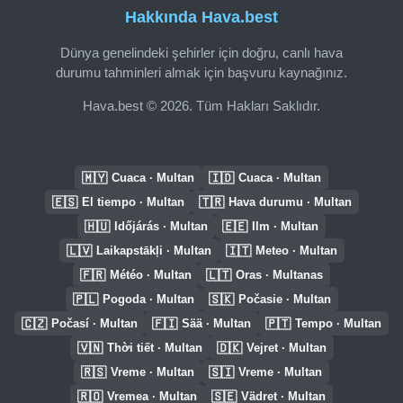
Hakkında Hava.best
Dünya genelindeki şehirler için doğru, canlı hava
durumu tahminleri almak için başvuru kaynağınız.
Hava.best © 2026. Tüm Hakları Saklıdır.
🇲🇾
🇮🇩
Cuaca · Multan
Cuaca · Multan
🇪🇸
🇹🇷
El tiempo · Multan
Hava durumu · Multan
🇭🇺
🇪🇪
Időjárás · Multan
Ilm · Multan
🇱🇻
🇮🇹
Laikapstākļi · Multan
Meteo · Multan
🇫🇷
🇱🇹
Météo · Multan
Oras · Multanas
🇵🇱
🇸🇰
Pogoda · Multan
Počasie · Multan
🇨🇿
🇫🇮
🇵🇹
Počasí · Multan
Sää · Multan
Tempo · Multan
🇻🇳
🇩🇰
Thời tiết · Multan
Vejret · Multan
🇷🇸
🇸🇮
Vreme · Multan
Vreme · Multan
🇷🇴
🇸🇪
Vremea · Multan
Vädret · Multan