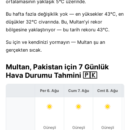
ortalamasının yaklaşık 5°C üzerinde.
Bu hafta fazla değişiklik yok — en yüksekler 43°C, en
düşükler 32°C civarında. Bu, Multan'yi rekor
bölgesine yaklaştırıyor — bu tarih rekoru 43°C.
Su için ve kendinizi yormayın — Multan şu an
gerçekten sıcak.
Multan, Pakistan için 7 Günlük
Hava Durumu Tahmini 🇵🇰
Per 6. Ağu
Cum 7. Ağu
Cmt 8. Ağu
P
Güneşli
Güneşli
Güneşli
Par