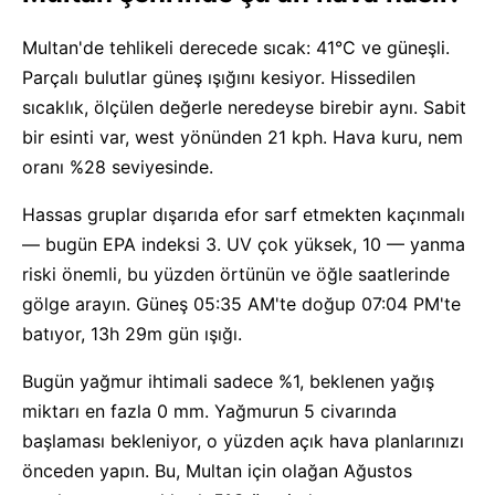
Multan'de tehlikeli derecede sıcak: 41°C ve güneşli.
Parçalı bulutlar güneş ışığını kesiyor. Hissedilen
sıcaklık, ölçülen değerle neredeyse birebir aynı. Sabit
bir esinti var, west yönünden 21 kph. Hava kuru, nem
oranı %28 seviyesinde.
Hassas gruplar dışarıda efor sarf etmekten kaçınmalı
— bugün EPA indeksi 3. UV çok yüksek, 10 — yanma
riski önemli, bu yüzden örtünün ve öğle saatlerinde
gölge arayın. Güneş 05:35 AM'te doğup 07:04 PM'te
batıyor, 13h 29m gün ışığı.
Bugün yağmur ihtimali sadece %1, beklenen yağış
miktarı en fazla 0 mm. Yağmurun 5 civarında
başlaması bekleniyor, o yüzden açık hava planlarınızı
önceden yapın. Bu, Multan için olağan Ağustos