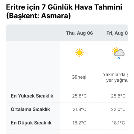
Eritre için 7 Günlük Hava Tahmini
(Başkent: Asmara)
Thu, Aug 06
Fri, Aug 07
Yakınlarda yer
Güneşli
yer yağmur
En Yüksek Sıcaklık
25.8°C
25.8°C
Ortalama Sıcaklık
21.8°C
22.0°C
En Düşük Sıcaklık
18.2°C
18.1°C