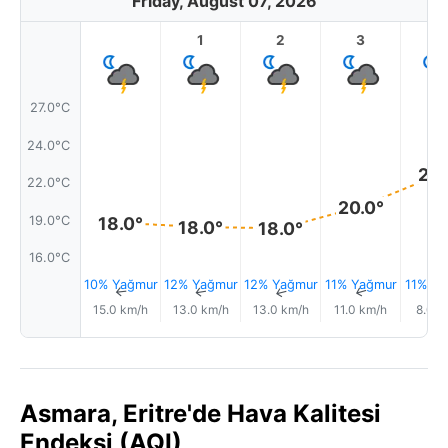
Friday, August 07, 2026
1
2
3
4
27.0°C
24.0°C
22.
22.0°C
20.0°
19.0°C
18.0°
18.0°
18.0°
16.0°C
10% Yağmur
12% Yağmur
12% Yağmur
11% Yağmur
11% Ya
↑
↑
↑
↑
15.0 km/h
13.0 km/h
13.0 km/h
11.0 km/h
8.0 k
Asmara, Eritre'de Hava Kalitesi
Endeksi (AQI)