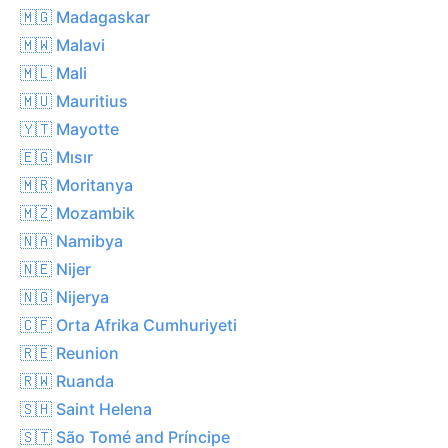
🇲🇬 Madagaskar
🇲🇼 Malavi
🇲🇱 Mali
🇲🇺 Mauritius
🇾🇹 Mayotte
🇪🇬 Mısır
🇲🇷 Moritanya
🇲🇿 Mozambik
🇳🇦 Namibya
🇳🇪 Nijer
🇳🇬 Nijerya
🇨🇫 Orta Afrika Cumhuriyeti
🇷🇪 Reunion
🇷🇼 Ruanda
🇸🇭 Saint Helena
🇸🇹 São Tomé and Príncipe