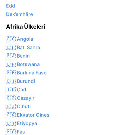
Edd
Dek’emhāre
Afrika Ülkeleri
🇦🇴 Angola
🇪🇭 Batı Sahra
🇧🇯 Benin
🇧🇼 Botswana
🇧🇫 Burkina Faso
🇧🇮 Burundi
🇹🇩 Çad
🇩🇿 Cezayir
🇩🇯 Cibuti
🇬🇶 Ekvator Ginesi
🇪🇹 Etiyopya
🇲🇦 Fas