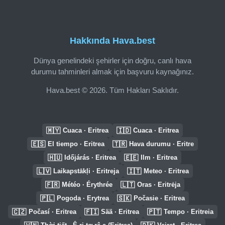
Hakkında Hava.best
Dünya genelindeki şehirler için doğru, canlı hava
durumu tahminleri almak için başvuru kaynağınız.
Hava.best © 2026. Tüm Hakları Saklıdır.
🇲🇾
🇮🇩
Cuaca · Eritrea
Cuaca · Eritrea
🇪🇸
🇹🇷
El tiempo · Eritrea
Hava durumu · Eritre
🇭🇺
🇪🇪
Időjárás · Eritrea
Ilm · Eritrea
🇱🇻
🇮🇹
Laikapstākļi · Eritreja
Meteo · Eritrea
🇫🇷
🇱🇹
Météo · Érythrée
Oras · Eritrėja
🇵🇱
🇸🇰
Pogoda · Erytrea
Počasie · Eritrea
🇨🇿
🇫🇮
🇵🇹
Počasí · Eritrea
Sää · Eritrea
Tempo · Eritreia