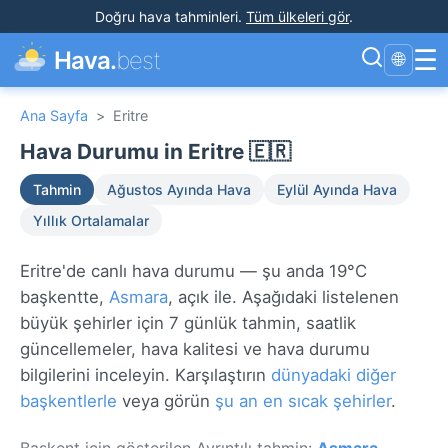
Doğru hava tahminleri
.
Tüm ülkeleri gör
.
☰
Hava.
best
🌐
Ana Sayfa
>
Eritre
Hava Durumu in Eritre 🇪🇷
Tahmin
Ağustos Ayında Hava
Eylül Ayında Hava
Yıllık Ortalamalar
Eritre'de canlı hava durumu — şu anda 19°C
başkentte,
Asmara
, açık ile. Aşağıdaki listelenen
büyük şehirler için 7 günlük tahmin, saatlik
güncellemeler, hava kalitesi ve hava durumu
bilgilerini inceleyin. Karşılaştırın
dünyadaki diğer
başkentlerle
veya görün
şu an en sıcak şehirler
.