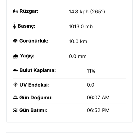
🌬️
Rüzgar:
14.8 kph (265°)
🌡️
Basınç:
1013.0 mb
👁️
Görünürlük:
10.0 km
🌧️
Yağış:
0.0 mm
☁️
Bulut Kaplama:
11%
☀️
UV Endeksi:
0.0
🌅
Gün Doğumu:
06:07 AM
🌇
Gün Batımı:
06:52 PM