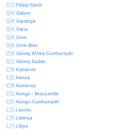
🇨🇮 Fildişi Sahili
🇬🇦 Gabon
🇬🇲 Gambiya
🇬🇭 Gana
🇬🇳 Gine
🇬🇼 Gine-Biso
🇿🇦 Güney Afrika Cumhuriyeti
🇸🇸 Güney Sudan
🇨🇲 Kamerun
🇰🇪 Kenya
🇰🇲 Komoros
🇨🇬 Kongo - Brazzaville
🇨🇩 Kongo Cumhuriyeti
🇱🇸 Lesoto
🇱🇷 Liberya
🇱🇾 Libya