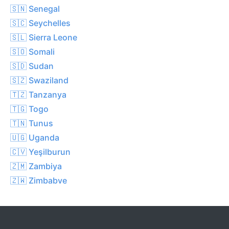
🇸🇳 Senegal
🇸🇨 Seychelles
🇸🇱 Sierra Leone
🇸🇴 Somali
🇸🇩 Sudan
🇸🇿 Swaziland
🇹🇿 Tanzanya
🇹🇬 Togo
🇹🇳 Tunus
🇺🇬 Uganda
🇨🇻 Yeşilburun
🇿🇲 Zambiya
🇿🇼 Zimbabve