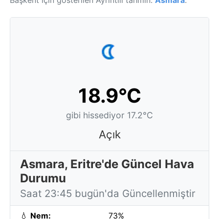
Başkent için gösterilen Ayrıntılı tahmin:
Asmara
.
18.9°C
gibi hissediyor 17.2°C
Açık
Asmara, Eritre'de Güncel Hava
Durumu
Saat 23:45 bugün'da Güncellenmiştir
💧
Nem:
73%