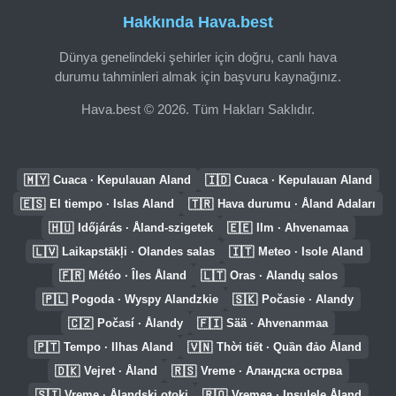
Hakkında Hava.best
Dünya genelindeki şehirler için doğru, canlı hava
durumu tahminleri almak için başvuru kaynağınız.
Hava.best © 2026. Tüm Hakları Saklıdır.
🇲🇾
🇮🇩
Cuaca · Kepulauan Aland
Cuaca · Kepulauan Aland
🇪🇸
🇹🇷
El tiempo · Islas Aland
Hava durumu · Åland Adaları
🇭🇺
🇪🇪
Időjárás · Åland-szigetek
Ilm · Ahvenamaa
🇱🇻
🇮🇹
Laikapstākļi · Olandes salas
Meteo · Isole Aland
🇫🇷
🇱🇹
Météo · Îles Åland
Oras · Alandų salos
🇵🇱
🇸🇰
Pogoda · Wyspy Alandzkie
Počasie · Alandy
🇨🇿
🇫🇮
Počasí · Ålandy
Sää · Ahvenanmaa
🇵🇹
🇻🇳
Tempo · Ilhas Aland
Thời tiết · Quần đảo Åland
🇩🇰
🇷🇸
Vejret · Åland
Vreme · Аландска острва
🇸🇮
🇷🇴
Vreme · Ålandski otoki
Vremea · Insulele Åland