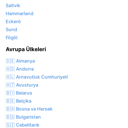
Saltvik
Hammarland
Eckerö
Sund
Föglö
Avrupa Ülkeleri
🇩🇪 Almanya
🇦🇩 Andorra
🇦🇱 Arnavutluk Cumhuriyeti
🇦🇹 Avusturya
🇧🇾 Belarus
🇧🇪 Belçika
🇧🇦 Bosna ve Hersek
🇧🇬 Bulgaristan
🇬🇮 Cebelitarık