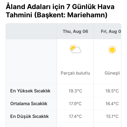
Åland Adaları için 7 Günlük Hava
Tahmini (Başkent: Mariehamn)
Thu, Aug 06
Fri, Aug 07
Parçalı bulutlu
Güneşli
En Yüksek Sıcaklık
19.3°C
18.5°C
Ortalama Sıcaklık
17.9°C
16.4°C
En Düşük Sıcaklık
17.4°C
15.1°C