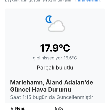
Başkent için gösterilen Ayrıntılı tahmin:
Mariehamn
.
17.9°C
gibi hissediyor 16.6°C
Parçalı bulutlu
Mariehamn, Åland Adaları'de
Güncel Hava Durumu
Saat 1:15 bugün'da Güncellenmiştir
💧
Nem:
88%