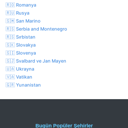
🇷🇴 Romanya
🇷🇺 Rusya
🇸🇲 San Marino
🇷🇸 Serbia and Montenegro
🇷🇸 Sırbistan
🇸🇰 Slovakya
🇸🇮 Slovenya
🇸🇯 Svalbard ve Jan Mayen
🇺🇦 Ukrayna
🇻🇦 Vatikan
🇬🇷 Yunanistan
Bugün Popüler Şehirler