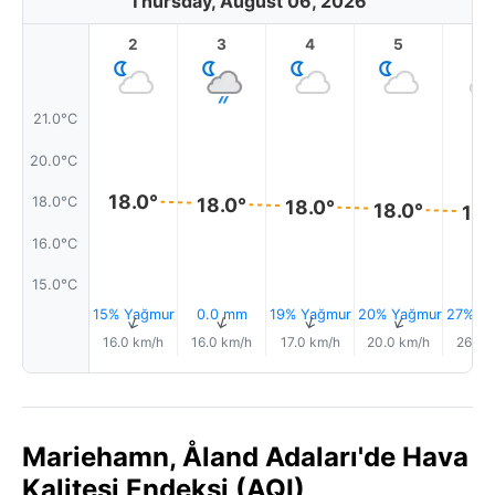
Thursday, August 06, 2026
2
3
4
5
6
21.0°C
20.0°C
18.0°
18.0°
18.0°C
18.0°
18.0°
18.
16.0°C
15.0°C
15% Yağmur
0.0 mm
19% Yağmur
20% Yağmur
27% Y
↑
↑
↑
↑
16.0 km/h
16.0 km/h
17.0 km/h
20.0 km/h
26.0 
Mariehamn, Åland Adaları'de Hava
Kalitesi Endeksi (AQI)