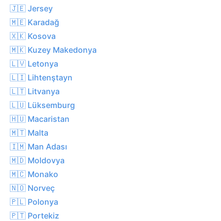
🇯🇪 Jersey
🇲🇪 Karadağ
🇽🇰 Kosova
🇲🇰 Kuzey Makedonya
🇱🇻 Letonya
🇱🇮 Lihtenştayn
🇱🇹 Litvanya
🇱🇺 Lüksemburg
🇭🇺 Macaristan
🇲🇹 Malta
🇮🇲 Man Adası
🇲🇩 Moldovya
🇲🇨 Monako
🇳🇴 Norveç
🇵🇱 Polonya
🇵🇹 Portekiz