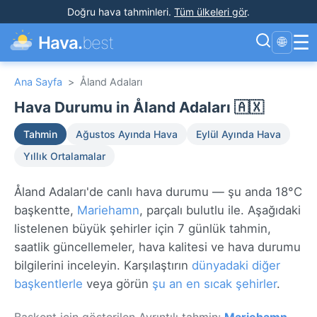
Doğru hava tahminleri
.
Tüm ülkeleri gör
.
☰
Hava.
best
🌐
Ana Sayfa
>
Åland Adaları
Hava Durumu in Åland Adaları 🇦🇽
Tahmin
Ağustos Ayında Hava
Eylül Ayında Hava
Yıllık Ortalamalar
Åland Adaları'de canlı hava durumu — şu anda 18°C
başkentte,
Mariehamn
, parçalı bulutlu ile. Aşağıdaki
listelenen büyük şehirler için 7 günlük tahmin,
saatlik güncellemeler, hava kalitesi ve hava durumu
bilgilerini inceleyin. Karşılaştırın
dünyadaki diğer
başkentlerle
veya görün
şu an en sıcak şehirler
.