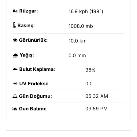
🌬️
Rüzgar:
16.9 kph (198°)
🌡️
Basınç:
1008.0 mb
👁️
Görünürlük:
10.0 km
🌧️
Yağış:
0.0 mm
☁️
Bulut Kaplama:
36%
☀️
UV Endeksi:
0.0
🌅
Gün Doğumu:
05:32 AM
🌇
Gün Batımı:
09:59 PM