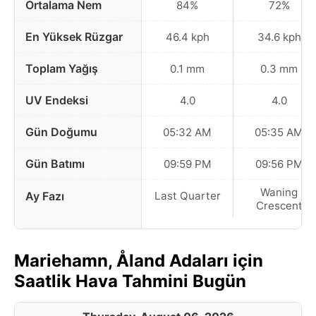
Ortalama Nem
84%
72%
En Yüksek Rüzgar
46.4 kph
34.6 kph
Toplam Yağış
0.1 mm
0.3 mm
UV Endeksi
4.0
4.0
Gün Doğumu
05:32 AM
05:35 AM
Gün Batımı
09:59 PM
09:56 PM
Waning
Ay Fazı
Last Quarter
Crescent
Mariehamn, Åland Adaları için
Saatlik Hava Tahmini Bugün