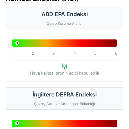
ABD EPA Endeksi
Çevre Koruma Ajansı
1
1
2
3
4
5
6
İyi
Hava kalitesi tatmin edici kabul edilir
İngiltere DEFRA Endeksi
Çevre, Gıda ve Kırsal İşler Bakanlığı
1