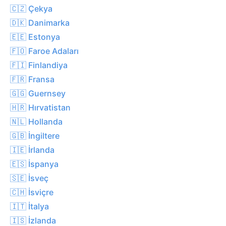
🇨🇿 Çekya
🇩🇰 Danimarka
🇪🇪 Estonya
🇫🇴 Faroe Adaları
🇫🇮 Finlandiya
🇫🇷 Fransa
🇬🇬 Guernsey
🇭🇷 Hırvatistan
🇳🇱 Hollanda
🇬🇧 İngiltere
🇮🇪 İrlanda
🇪🇸 İspanya
🇸🇪 İsveç
🇨🇭 İsviçre
🇮🇹 İtalya
🇮🇸 İzlanda