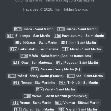
durumu tahminleri almak için başvuru kaynağınız.
Hava.best © 2026. Tüm Hakları Saklıdır.
🇲🇾
🇮🇩
Cuaca · Saint Martin
Cuaca · Saint Martin
🇪🇸
🇹🇷
El tiempo · San Martín
Hava durumu · Saint Martin
🇭🇺
🇪🇪
Időjárás · Saint Martin
Ilm · Saint-Martin
🇱🇻
🇮🇹
Laikapstākļi · Senmartēna
Meteo · Saint Martin
🇫🇷
Météo · Saint-Martin (Antilles françaises)
🇱🇹
🇵🇱
Oras · Sen Martenas
Pogoda · Saint-Martin
🇸🇰
Počasie · Svätý Martin (fr.)
🇨🇿
🇫🇮
Počasí · Svatý Martin (Francie)
Sää · Saint-Martin
🇵🇹
🇻🇳
Tempo · São Martinho
Thời tiết · St. Martin
🇩🇰
Vejret · Saint Martin
🇷🇸
Vreme · Свети Мартин (Француска)
🇸🇮
🇷🇴
Vreme · Saint Martin
Vremea · Sfântul Martin
🇸🇪
🇳🇴
Vädret · Saint-Martin
Været · Saint Martin