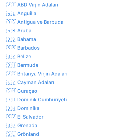
🇻🇮 ABD Virjin Adaları
🇦🇮 Anguilla
🇦🇬 Antigua ve Barbuda
🇦🇼 Aruba
🇧🇸 Bahama
🇧🇧 Barbados
🇧🇿 Belize
🇧🇲 Bermuda
🇻🇬 Britanya Virjin Adaları
🇰🇾 Cayman Adaları
🇨🇼 Curaçao
🇩🇴 Dominik Cumhuriyeti
🇩🇲 Dominika
🇸🇻 El Salvador
🇬🇩 Grenada
🇬🇱 Grönland