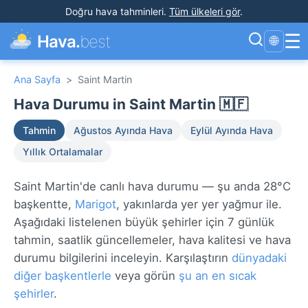
Doğru hava tahminleri
.
Tüm ülkeleri gör
.
☰
Hava.
best
🌐
Ana Sayfa
>
Saint Martin
Hava Durumu in Saint Martin 🇲🇫
Tahmin
Ağustos Ayında Hava
Eylül Ayında Hava
Yıllık Ortalamalar
Saint Martin'de canlı hava durumu — şu anda 28°C
başkentte,
Marigot
, yakınlarda yer yer yağmur ile.
Aşağıdaki listelenen büyük şehirler için 7 günlük
tahmin, saatlik güncellemeler, hava kalitesi ve hava
durumu bilgilerini inceleyin. Karşılaştırın
dünyadaki
diğer başkentlerle
veya görün
şu an en sıcak
şehirler
.