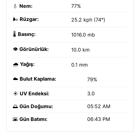
💧
Nem:
77%
🌬️
Rüzgar:
25.2 kph (74°)
🌡️
Basınç:
1016.0 mb
👁️
Görünürlük:
10.0 km
🌧️
Yağış:
0.1 mm
☁️
Bulut Kaplama:
79%
☀️
UV Endeksi:
3.0
🌅
Gün Doğumu:
05:52 AM
🌇
Gün Batımı:
06:43 PM