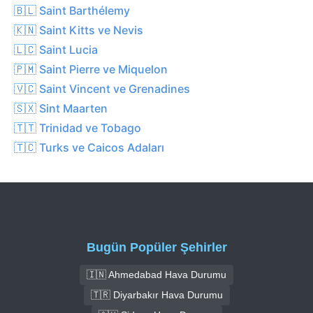
🇧🇱 Saint Barthélemy
🇰🇳 Saint Kitts ve Nevis
🇱🇨 Saint Lucia
🇵🇲 Saint Pierre ve Miquelon
🇻🇨 Saint Vincent ve Grenadines
🇸🇽 Sint Maarten
🇹🇹 Trinidad ve Tobago
🇹🇨 Turks ve Caicos Adaları
Bugün Popüler Şehirler
🇮🇳 Ahmedabad Hava Durumu
🇹🇷 Diyarbakır Hava Durumu