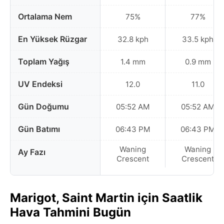
Ortalama Nem
75%
77%
En Yüksek Rüzgar
32.8 kph
33.5 kph
Toplam Yağış
1.4 mm
0.9 mm
UV Endeksi
12.0
11.0
Gün Doğumu
05:52 AM
05:52 AM
Gün Batımı
06:43 PM
06:43 PM
Waning
Waning
Ay Fazı
Crescent
Crescent
Marigot, Saint Martin için Saatlik
Hava Tahmini Bugün