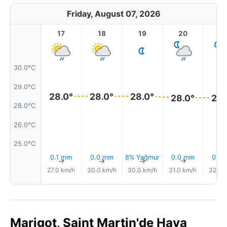
Friday, August 07, 2026
17
18
19
20
2
30.0°C
29.0°C
28.0°
28.0°
28.0°
28.0°
28.
28.0°C
26.0°C
25.0°C
0.1 mm
0.0 mm
8% Yağmur
0.0 mm
0.0
↑
↑
↑
↑
27.0 km/h
30.0 km/h
30.0 km/h
31.0 km/h
32.0 
Marigot, Saint Martin'de Hava