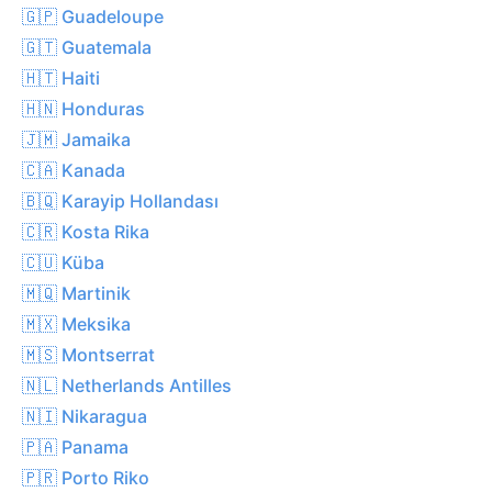
🇬🇵 Guadeloupe
🇬🇹 Guatemala
🇭🇹 Haiti
🇭🇳 Honduras
🇯🇲 Jamaika
🇨🇦 Kanada
🇧🇶 Karayip Hollandası
🇨🇷 Kosta Rika
🇨🇺 Küba
🇲🇶 Martinik
🇲🇽 Meksika
🇲🇸 Montserrat
🇳🇱 Netherlands Antilles
🇳🇮 Nikaragua
🇵🇦 Panama
🇵🇷 Porto Riko