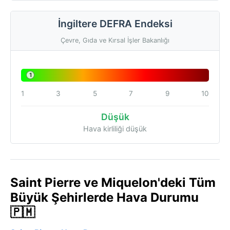
İngiltere DEFRA Endeksi
Çevre, Gıda ve Kırsal İşler Bakanlığı
1
1
3
5
7
9
10
Düşük
Hava kirliliği düşük
Saint Pierre ve Miquelon'deki Tüm
Büyük Şehirlerde Hava Durumu
🇵🇲