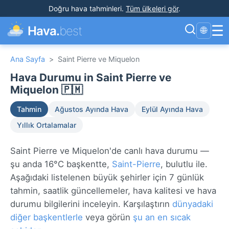
Doğru hava tahminleri
.
Tüm ülkeleri gör
.
☰
Hava.
best
🌐
Ana Sayfa
>
Saint Pierre ve Miquelon
Hava Durumu in Saint Pierre ve
Miquelon 🇵🇲
Tahmin
Ağustos Ayında Hava
Eylül Ayında Hava
Yıllık Ortalamalar
Saint Pierre ve Miquelon'de canlı hava durumu —
şu anda 16°C başkentte,
Saint-Pierre
, bulutlu ile.
Aşağıdaki listelenen büyük şehirler için 7 günlük
tahmin, saatlik güncellemeler, hava kalitesi ve hava
durumu bilgilerini inceleyin. Karşılaştırın
dünyadaki
diğer başkentlerle
veya görün
şu an en sıcak