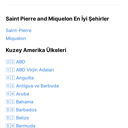
Saint Pierre and Miquelon En İyi Şehirler
Saint-Pierre
Miquelon
Kuzey Amerika Ülkeleri
🇺🇸 ABD
🇻🇮 ABD Virjin Adaları
🇦🇮 Anguilla
🇦🇬 Antigua ve Barbuda
🇦🇼 Aruba
🇧🇸 Bahama
🇧🇧 Barbados
🇧🇿 Belize
🇧🇲 Bermuda