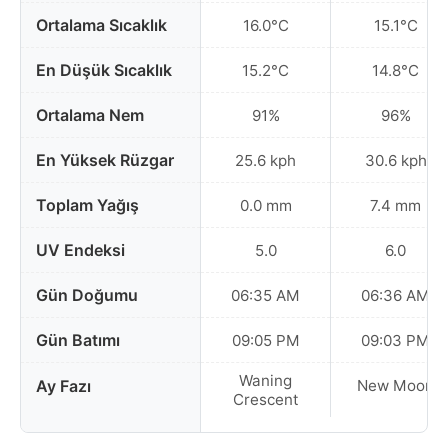
Ortalama Sıcaklık
16.0°C
15.1°C
En Düşük Sıcaklık
15.2°C
14.8°C
Ortalama Nem
91%
96%
En Yüksek Rüzgar
25.6 kph
30.6 kph
Toplam Yağış
0.0 mm
7.4 mm
UV Endeksi
5.0
6.0
Gün Doğumu
06:35 AM
06:36 AM
Gün Batımı
09:05 PM
09:03 PM
Waning
Ay Fazı
New Moon
Crescent