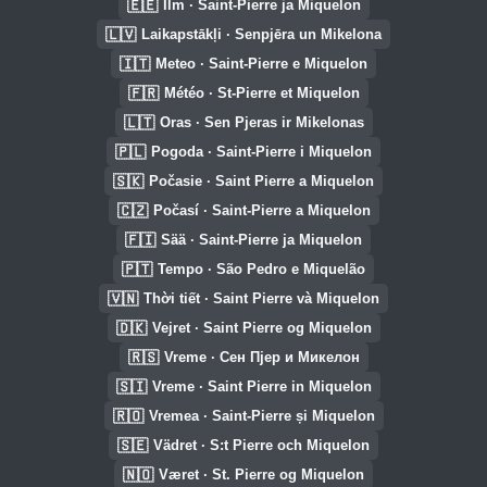
🇪🇪
Ilm · Saint-Pierre ja Miquelon
🇱🇻
Laikapstākļi · Senpjēra un Mikelona
🇮🇹
Meteo · Saint-Pierre e Miquelon
🇫🇷
Météo · St-Pierre et Miquelon
🇱🇹
Oras · Sen Pjeras ir Mikelonas
🇵🇱
Pogoda · Saint-Pierre i Miquelon
🇸🇰
Počasie · Saint Pierre a Miquelon
🇨🇿
Počasí · Saint-Pierre a Miquelon
🇫🇮
Sää · Saint-Pierre ja Miquelon
🇵🇹
Tempo · São Pedro e Miquelão
🇻🇳
Thời tiết · Saint Pierre và Miquelon
🇩🇰
Vejret · Saint Pierre og Miquelon
🇷🇸
Vreme · Сен Пјер и Микелон
🇸🇮
Vreme · Saint Pierre in Miquelon
🇷🇴
Vremea · Saint-Pierre și Miquelon
🇸🇪
Vädret · S:t Pierre och Miquelon
🇳🇴
Været · St. Pierre og Miquelon