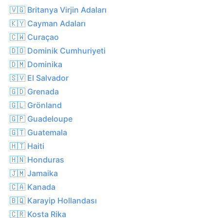
🇻🇬 Britanya Virjin Adaları
🇰🇾 Cayman Adaları
🇨🇼 Curaçao
🇩🇴 Dominik Cumhuriyeti
🇩🇲 Dominika
🇸🇻 El Salvador
🇬🇩 Grenada
🇬🇱 Grönland
🇬🇵 Guadeloupe
🇬🇹 Guatemala
🇭🇹 Haiti
🇭🇳 Honduras
🇯🇲 Jamaika
🇨🇦 Kanada
🇧🇶 Karayip Hollandası
🇨🇷 Kosta Rika