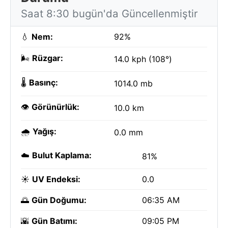
Saat 8:30 bugün'da Güncellenmiştir
💧
Nem:
92%
🌬️
Rüzgar:
14.0 kph (108°)
🌡️
Basınç:
1014.0 mb
👁️
Görünürlük:
10.0 km
🌧️
Yağış:
0.0 mm
☁️
Bulut Kaplama:
81%
☀️
UV Endeksi:
0.0
🌅
Gün Doğumu:
06:35 AM
🌇
Gün Batımı:
09:05 PM