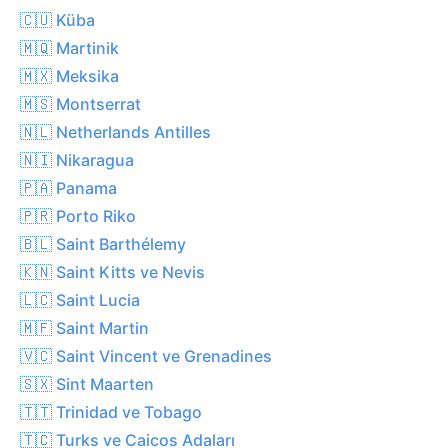
🇨🇺 Küba
🇲🇶 Martinik
🇲🇽 Meksika
🇲🇸 Montserrat
🇳🇱 Netherlands Antilles
🇳🇮 Nikaragua
🇵🇦 Panama
🇵🇷 Porto Riko
🇧🇱 Saint Barthélemy
🇰🇳 Saint Kitts ve Nevis
🇱🇨 Saint Lucia
🇲🇫 Saint Martin
🇻🇨 Saint Vincent ve Grenadines
🇸🇽 Sint Maarten
🇹🇹 Trinidad ve Tobago
🇹🇨 Turks ve Caicos Adaları