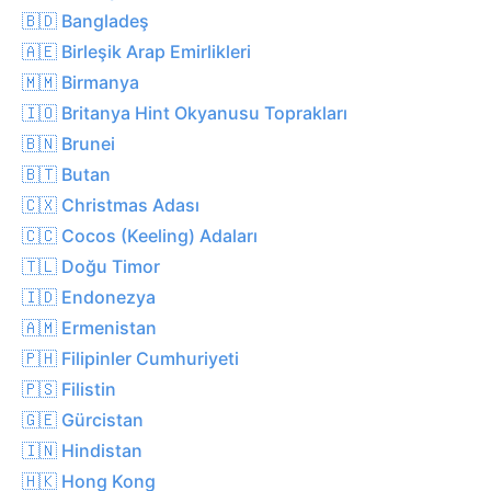
🇧🇩 Bangladeş
🇦🇪 Birleşik Arap Emirlikleri
🇲🇲 Birmanya
🇮🇴 Britanya Hint Okyanusu Toprakları
🇧🇳 Brunei
🇧🇹 Butan
🇨🇽 Christmas Adası
🇨🇨 Cocos (Keeling) Adaları
🇹🇱 Doğu Timor
🇮🇩 Endonezya
🇦🇲 Ermenistan
🇵🇭 Filipinler Cumhuriyeti
🇵🇸 Filistin
🇬🇪 Gürcistan
🇮🇳 Hindistan
🇭🇰 Hong Kong