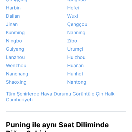
günlerinde yaşanır.
Harbin
Hefei
Dalian
Wuxi
Jinan
Çengçou
Kunming
Nanning
Ningbo
Zibo
Guiyang
Urumçi
Lanzhou
Huizhou
Wenzhou
Huai'an
Nanchang
Huhhot
Shaoxing
Nantong
Tüm Şehirlerde Hava Durumu Görüntüle Çin Halk
Cumhuriyeti
Puning ile aynı Saat Diliminde