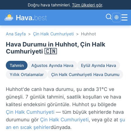
Doğru hava tahminleri
.
Tüm ülkeleri gör
.
☰
Hava.
best
🌐
Ana Sayfa
>
Çin Halk Cumhuriyeti
>
Huhhot
Hava Durumu in Huhhot, Çin Halk
Cumhuriyeti 🇨🇳
Tahmin
Ağustos Ayında Hava
Eylül Ayında Hava
Yıllık Ortalamalar
Çin Halk Cumhuriyeti Hava Durumu
Huhhot'de canlı hava durumu, şu anda 31°C ve
güneşli. 7 günlük tahmini, saatlik koşulları ve hava
kalitesi endeksini görüntüle. Huhhot şu bölgede
Çin Halk Cumhuriyeti
— tüm büyük şehirlerde hava
durumunu gör
Çin Halk Cumhuriyeti
, veya göz at
şu
an en sıcak şehirler
dünyada.