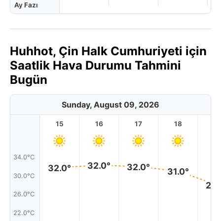
Ay Fazı
Huhhot, Çin Halk Cumhuriyeti için
Saatlik Hava Durumu Tahmini
Bugün
Sunday, August 09, 2026
15
16
17
18
1
34.0°C
32.0°
32.0°
32.0°
31.0°
30.0°C
28.
26.0°C
22.0°C