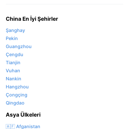
China En İyi Şehirler
Şanghay
Pekin
Guangzhou
Çengdu
Tianjin
Vuhan
Nankin
Hangzhou
Çongçing
Qingdao
Asya Ülkeleri
🇦🇫 Afganistan