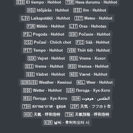
🇪🇸
🇹🇷
El tiempo · Hohhot
Hava durumu · Huhhot
🇭🇺
🇪🇪
Időjárás · Huhhot
Ilm · Huhhot
🇱🇻
🇮🇹
Laikapstākļi · Huhhot
Meteo · Huhhot
🇫🇷
🇱🇹
Météo · Hohhot
Oras · Hohotas
🇵🇱
🇸🇰
Pogoda · Hohhot
Počasie · Huhhot
🇨🇿
🇫🇮
Počasí · Chöch chot
Sää · Hohhot
🇵🇹
🇻🇳
Tempo · Hohhot
Thời tiết · Huhhot
🇩🇰
🇷🇸
Vejret · Hohhot
Vreme · Хохот
🇸🇮
🇷🇴
Vreme · Huhhot
Vremea · Hohhot
🇸🇪
🇳🇴
Vädret · Hohhot
Været · Huhhot
🇬🇧🇺🇸
🇳🇱
Weather · Kweisui
Weer · Hohhot
🇩🇪
🇺🇦
Wetter · Hohhot
Погода · Хух-Хото
🇷🇺
🇸🇦
Погода · Хух-Хото
الطقس · هوهوت
🇹🇭
🇯🇵
สภาพอากาศ · ฮูฮอต
天気 · フフホト市
🇭🇰
🇹🇼
天氣 · 呼和浩特
天氣預報 · 呼和浩特
🇰🇷
날씨 · 후허하오터 시