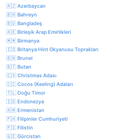
🇦🇿 Azerbaycan
🇧🇭 Bahreyn
🇧🇩 Bangladeş
🇦🇪 Birleşik Arap Emirlikleri
🇲🇲 Birmanya
🇮🇴 Britanya Hint Okyanusu Toprakları
🇧🇳 Brunei
🇧🇹 Butan
🇨🇽 Christmas Adası
🇨🇨 Cocos (Keeling) Adaları
🇹🇱 Doğu Timor
🇮🇩 Endonezya
🇦🇲 Ermenistan
🇵🇭 Filipinler Cumhuriyeti
🇵🇸 Filistin
🇬🇪 Gürcistan