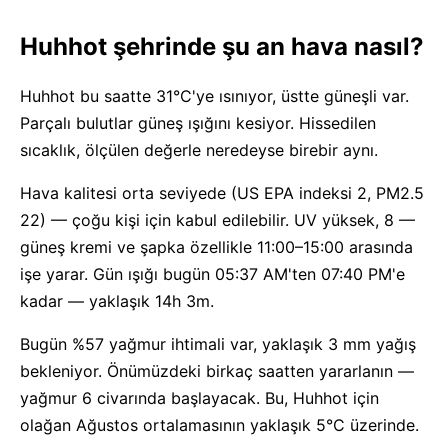
Huhhot şehrinde şu an hava nasıl?
Huhhot bu saatte 31°C'ye ısınıyor, üstte güneşli var.
Parçalı bulutlar güneş ışığını kesiyor. Hissedilen
sıcaklık, ölçülen değerle neredeyse birebir aynı.
Hava kalitesi orta seviyede (US EPA indeksi 2, PM2.5
22) — çoğu kişi için kabul edilebilir. UV yüksek, 8 —
güneş kremi ve şapka özellikle 11:00–15:00 arasında
işe yarar. Gün ışığı bugün 05:37 AM'ten 07:40 PM'e
kadar — yaklaşık 14h 3m.
Bugün %57 yağmur ihtimali var, yaklaşık 3 mm yağış
bekleniyor. Önümüzdeki birkaç saatten yararlanın —
yağmur 6 civarında başlayacak. Bu, Huhhot için
olağan Ağustos ortalamasının yaklaşık 5°C üzerinde.