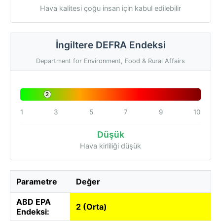
Hava kalitesi çoğu insan için kabul edilebilir
İngiltere DEFRA Endeksi
Department for Environment, Food & Rural Affairs
2
1
3
5
7
9
10
Düşük
Hava kirliliği düşük
Parametre
Değer
ABD EPA
2 (Orta)
Endeksi: