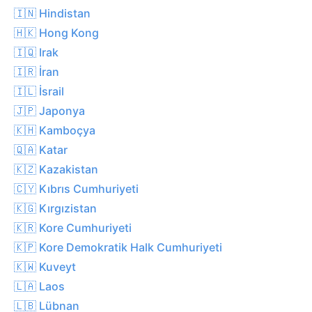
🇮🇳 Hindistan
🇭🇰 Hong Kong
🇮🇶 Irak
🇮🇷 İran
🇮🇱 İsrail
🇯🇵 Japonya
🇰🇭 Kamboçya
🇶🇦 Katar
🇰🇿 Kazakistan
🇨🇾 Kıbrıs Cumhuriyeti
🇰🇬 Kırgızistan
🇰🇷 Kore Cumhuriyeti
🇰🇵 Kore Demokratik Halk Cumhuriyeti
🇰🇼 Kuveyt
🇱🇦 Laos
🇱🇧 Lübnan