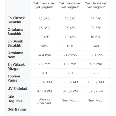
Yakınlarda yer
Yakınlarda yer
Yakınlarda yer
Yak
yer yağmur
yer yağmur
yer yağmur
y
En Yüksek
32.2°C
32.2°C
28.0°C
Sıcaklık
25.3°C
25.4°C
23.5°C
Ortalama
Sıcaklık
19.4°C
20.4°C
19.6°C
En Düşük
Sıcaklık
58%
61%
64%
Ortalama
14.4 kph
21.2 kph
16.9 kph
Nem
2.9 mm
6.6 mm
5.2 mm
En Yüksek
Rüzgar
9.0
9.0
9.0
Toplam
Yağış
05:37 AM
05:38 AM
05:39 AM
0
UV Endeksi
07:40 PM
07:38 PM
07:37 PM
Gün
Waning
New Moon
New Moon
N
Doğumu
Crescent
Gün Batımı