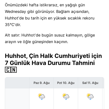
Önümüzdeki hafta istikrarsız, en yağışlı gün
Wednesday gibi görünüyor. Bağlam açısından,
Huhhot'de bu tarih için en yüksek sıcaklık rekoru
35°C'dir.
Alt satır: Huhhot'de bugün susuz kalmayın, gölge
arayın ve öğle güneşinden kaçının.
Huhhot, Çin Halk Cumhuriyeti için
7 Günlük Hava Durumu Tahmini
🇨🇳
Paz 9. Ağu
Pzt 10. Ağu
Sal 11. Ağu
Ça