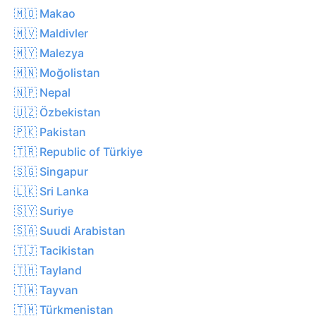
🇲🇴 Makao
🇲🇻 Maldivler
🇲🇾 Malezya
🇲🇳 Moğolistan
🇳🇵 Nepal
🇺🇿 Özbekistan
🇵🇰 Pakistan
🇹🇷 Republic of Türkiye
🇸🇬 Singapur
🇱🇰 Sri Lanka
🇸🇾 Suriye
🇸🇦 Suudi Arabistan
🇹🇯 Tacikistan
🇹🇭 Tayland
🇹🇼 Tayvan
🇹🇲 Türkmenistan