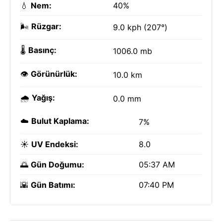
💧
Nem:
40%
🌬️
Rüzgar:
9.0 kph (207°)
🌡️
Basınç:
1006.0 mb
👁️
Görünürlük:
10.0 km
🌧️
Yağış:
0.0 mm
☁️
Bulut Kaplama:
7%
☀️
UV Endeksi:
8.0
🌅
Gün Doğumu:
05:37 AM
🌇
Gün Batımı:
07:40 PM