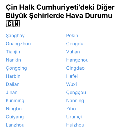
Çin Halk Cumhuriyeti'deki Diğer
Büyük Şehirlerde Hava Durumu
🇨🇳
Şanghay
Pekin
Guangzhou
Çengdu
Tianjin
Vuhan
Nankin
Hangzhou
Çongçing
Qingdao
Harbin
Hefei
Dalian
Wuxi
Jinan
Çengçou
Kunming
Nanning
Ningbo
Zibo
Guiyang
Urumçi
Lanzhou
Huizhou