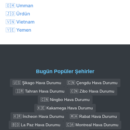
🇴🇲 Umman
🇯🇴 Ürdün
🇻🇳 Vietnam
🇾🇪 Yemen
Bugün Popüler Şehirler
🇺🇸 Şikago Hava Durumu
🇨🇳 Çengdu Hava Durumu
🇮🇷 Tahran Hava Durumu
🇨🇳 Zibo Hava Durumu
🇨🇳 Ningbo Hava Durumu
🇰🇪 Kakamega Hava Durumu
🇰🇷 İncheon Hava Durumu
🇲🇦 Rabat Hava Durumu
🇧🇴 La Paz Hava Durumu
🇨🇦 Montreal Hava Durumu