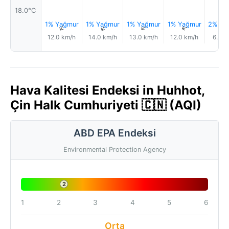
18.0°C
1% Yağmur
1% Yağmur
1% Yağmur
1% Yağmur
2% Ya
↑
↑
↑
↑
12.0 km/h
14.0 km/h
13.0 km/h
12.0 km/h
6.0 k
Hava Kalitesi Endeksi in Huhhot,
Çin Halk Cumhuriyeti 🇨🇳 (AQI)
ABD EPA Endeksi
Environmental Protection Agency
2
1
2
3
4
5
6
Orta