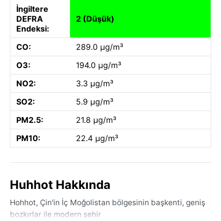
İngiltere
DEFRA
2 (Düşük)
Endeksi:
CO:
289.0 µg/m³
O3:
194.0 µg/m³
NO2:
3.3 µg/m³
SO2:
5.9 µg/m³
PM2.5:
21.8 µg/m³
PM10:
22.4 µg/m³
Huhhot Hakkında
Hohhot, Çin'in İç Moğolistan bölgesinin başkenti, geniş
bozkırlar ile modern şehir