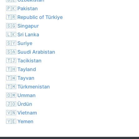
🇵🇰 Pakistan
🇹🇷 Republic of Türkiye
🇸🇬 Singapur
🇱🇰 Sri Lanka
🇸🇾 Suriye
🇸🇦 Suudi Arabistan
🇹🇯 Tacikistan
🇹🇭 Tayland
🇹🇼 Tayvan
🇹🇲 Türkmenistan
🇴🇲 Umman
🇯🇴 Ürdün
🇻🇳 Vietnam
🇾🇪 Yemen