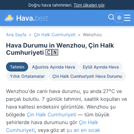
Doğru hava tahminleri
.
Tüm ülkeleri gör
.
☰
Hava.
best
🌐
Ana Sayfa
>
Çin Halk Cumhuriyeti
>
Wenzhou
Hava Durumu in Wenzhou, Çin Halk
Cumhuriyeti 🇨🇳
Tahmin
Ağustos Ayında Hava
Eylül Ayında Hava
Yıllık Ortalamalar
Çin Halk Cumhuriyeti Hava Durumu
Wenzhou'de canlı hava durumu, şu anda 27°C ve
parçalı bulutlu. 7 günlük tahmini, saatlik koşulları ve
hava kalitesi endeksini görüntüle. Wenzhou şu
bölgede
Çin Halk Cumhuriyeti
— tüm büyük
şehirlerde hava durumunu gör
Çin Halk
Cumhuriyeti
, veya göz at
şu an en sıcak