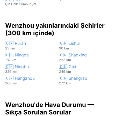
Çin Halk Cumhuriyeti
Wenzhou yakınlarındaki Şehirler
(300 km içinde)
🇨🇳 Rui’an
🇨🇳 Lishui
25 km
90 km
🇨🇳 Ningde
🇨🇳 Shaoxing
187 km
223 km
🇨🇳 Ningbo
🇨🇳 Cixi
226 km
249 km
🇨🇳 Hangzhou
🇨🇳 Shangrao
260 km
272 km
Wenzhou'de Hava Durumu —
Sıkça Sorulan Sorular