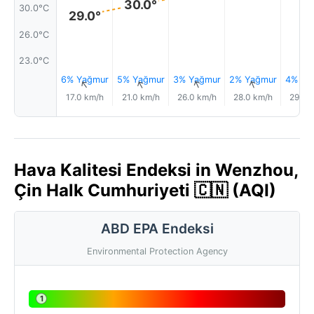
30.0°
30.0°C
29.0°
26.0°C
23.0°C
6% Yağmur
5% Yağmur
3% Yağmur
2% Yağmur
4% Ya
↑
↑
↑
↑
17.0 km/h
21.0 km/h
26.0 km/h
28.0 km/h
29.0 
Hava Kalitesi Endeksi in Wenzhou,
Çin Halk Cumhuriyeti 🇨🇳 (AQI)
ABD EPA Endeksi
Environmental Protection Agency
1