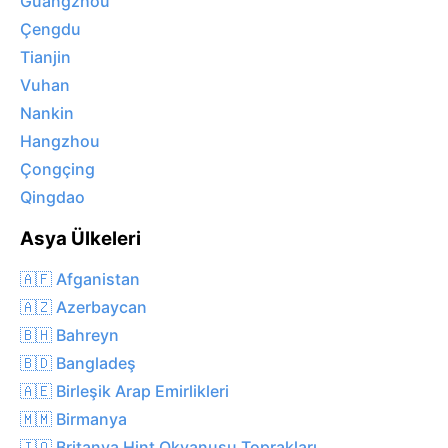
Guangzhou
Çengdu
Tianjin
Vuhan
Nankin
Hangzhou
Çongçing
Qingdao
Asya Ülkeleri
🇦🇫 Afganistan
🇦🇿 Azerbaycan
🇧🇭 Bahreyn
🇧🇩 Bangladeş
🇦🇪 Birleşik Arap Emirlikleri
🇲🇲 Birmanya
🇮🇴 Britanya Hint Okyanusu Toprakları