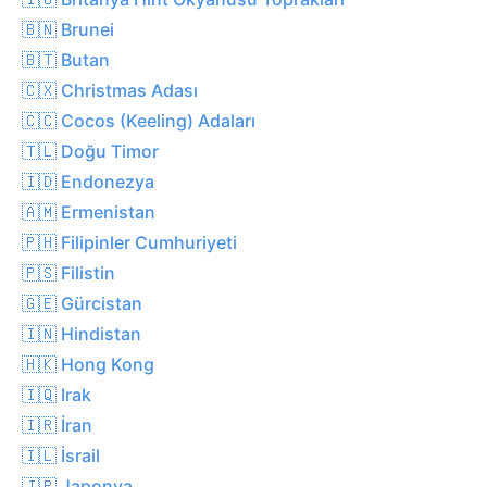
🇧🇳 Brunei
🇧🇹 Butan
🇨🇽 Christmas Adası
🇨🇨 Cocos (Keeling) Adaları
🇹🇱 Doğu Timor
🇮🇩 Endonezya
🇦🇲 Ermenistan
🇵🇭 Filipinler Cumhuriyeti
🇵🇸 Filistin
🇬🇪 Gürcistan
🇮🇳 Hindistan
🇭🇰 Hong Kong
🇮🇶 Irak
🇮🇷 İran
🇮🇱 İsrail
🇯🇵 Japonya