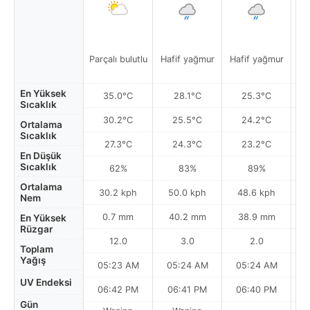
Parçalı bulutlu
Hafif yağmur
Hafif yağmur
Par
En Yüksek
35.0°C
28.1°C
25.3°C
Sıcaklık
30.2°C
25.5°C
24.2°C
Ortalama
Sıcaklık
27.3°C
24.3°C
23.2°C
En Düşük
Sıcaklık
62%
83%
89%
Ortalama
30.2 kph
50.0 kph
48.6 kph
Nem
0.7 mm
40.2 mm
38.9 mm
En Yüksek
Rüzgar
12.0
3.0
2.0
Toplam
Yağış
05:23 AM
05:24 AM
05:24 AM
0
UV Endeksi
06:42 PM
06:41 PM
06:40 PM
Gün