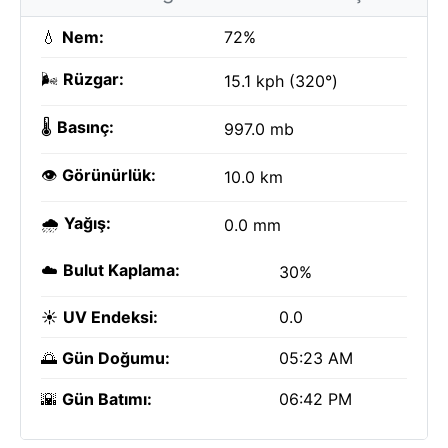
💧
Nem:
72%
🌬️
Rüzgar:
15.1 kph (320°)
🌡️
Basınç:
997.0 mb
👁️
Görünürlük:
10.0 km
🌧️
Yağış:
0.0 mm
☁️
Bulut Kaplama:
30%
☀️
UV Endeksi:
0.0
🌅
Gün Doğumu:
05:23 AM
🌇
Gün Batımı:
06:42 PM