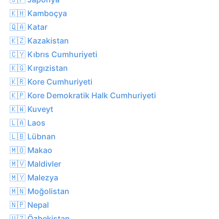
🇰🇭 Kamboçya
🇶🇦 Katar
🇰🇿 Kazakistan
🇨🇾 Kıbrıs Cumhuriyeti
🇰🇬 Kırgızistan
🇰🇷 Kore Cumhuriyeti
🇰🇵 Kore Demokratik Halk Cumhuriyeti
🇰🇼 Kuveyt
🇱🇦 Laos
🇱🇧 Lübnan
🇲🇴 Makao
🇲🇻 Maldivler
🇲🇾 Malezya
🇲🇳 Moğolistan
🇳🇵 Nepal
🇺🇿 Özbekistan