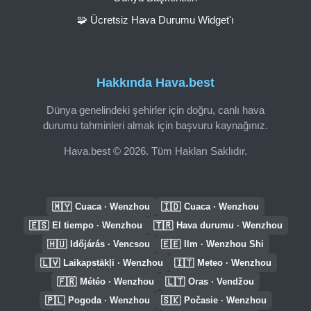
🧩 Ücretsiz Hava Durumu Widget'ı
Hakkında Hava.best
Dünya genelindeki şehirler için doğru, canlı hava
durumu tahminleri almak için başvuru kaynağınız.
Hava.best © 2026. Tüm Hakları Saklıdır.
🇲🇾
🇮🇩
Cuaca · Wenzhou
Cuaca · Wenzhou
🇪🇸
🇹🇷
El tiempo · Wenzhou
Hava durumu · Wenzhou
🇭🇺
🇪🇪
Időjárás · Vencsou
Ilm · Wenzhou Shi
🇱🇻
🇮🇹
Laikapstākļi · Wenzhou
Meteo · Wenzhou
🇫🇷
🇱🇹
Météo · Wenzhou
Oras · Vendžou
🇵🇱
🇸🇰
Pogoda · Wenzhou
Počasie · Wenzhou