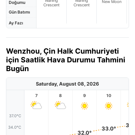
Waning
Waning
New Moon
N
Doğumu
Crescent
Crescent
Gün Batımı
Ay Fazı
Wenzhou, Çin Halk Cumhuriyeti
için Saatlik Hava Durumu Tahmini
Bugün
Saturday, August 08, 2026
7
8
9
10
11
37.0°C
34.
34.0°C
33.0°
32.0°