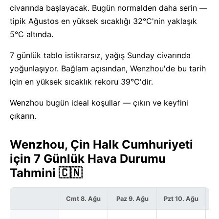
civarında başlayacak. Bugün normalden daha serin —
tipik Ağustos en yüksek sıcaklığı 32°C'nin yaklaşık
5°C altında.
7 günlük tablo istikrarsız, yağış Sunday civarında
yoğunlaşıyor. Bağlam açısından, Wenzhou'de bu tarih
için en yüksek sıcaklık rekoru 39°C'dir.
Wenzhou bugün ideal koşullar — çıkın ve keyfini
çıkarın.
Wenzhou, Çin Halk Cumhuriyeti
için 7 Günlük Hava Durumu
Tahmini 🇨🇳
Cmt 8. Ağu
Paz 9. Ağu
Pzt 10. Ağu
S