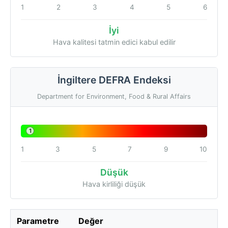
1
2
3
4
5
6
İyi
Hava kalitesi tatmin edici kabul edilir
İngiltere DEFRA Endeksi
Department for Environment, Food & Rural Affairs
1
1
3
5
7
9
10
Düşük
Hava kirliliği düşük
Parametre
Değer