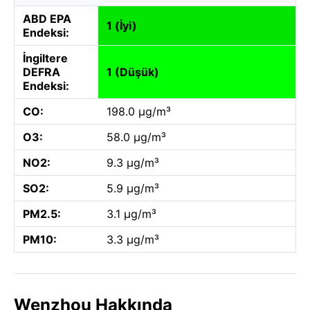
ABD EPA
1 (İyi)
Endeksi:
İngiltere
DEFRA
1 (Düşük)
Endeksi:
CO:
198.0 µg/m³
O3:
58.0 µg/m³
NO2:
9.3 µg/m³
SO2:
5.9 µg/m³
PM2.5:
3.1 µg/m³
PM10:
3.3 µg/m³
Wenzhou Hakkında