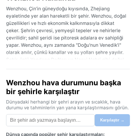
Wenzhou, Çin’in güneydoğu kıyısında, Zhejiang
eyaletinde yer alan hareketli bir şehir. Wenzhou, doğal
güzellikleri ve hızlı ekonomik kalkınmasıyla dikkat
çeker. Şehrin çevresi, yemyeşil tepeler ve nehirlerle
çevrilidir; sahil şeridi ise pitoresk adalara ev sahipliği
yapar. Wenzhou, aynı zamanda "Doğu'nun Venedik'i"
olarak anılır, çünkü kanallar ve su yolları şehre yayılır.
Şehir, ünlü Yandang Dağları ve Nanxi Nehri gibi doğal
harikalarla çevrilidir. Kent merkezindeki modern
binalar ve geleneksel Çin mimarisi iç içe geçmiş
Wenzhou hava durumunu başka
durumda. Wenzhou, özellikle hafif sanayi ve
ticaretteki başarısıyla tanınır; bu da şehre canlı,
bir şehirle karşılaştır
girişimci bir atmosfer kazandırır.
Dünyadaki herhangi bir şehri arayın ve sıcaklık, hava
Wenzhou, nemli subtropikal iklim kuşağında (Köppen:
durumu ve tahminlerin yan yana karşılaştırmasını görün.
Cfa) yer alır. Yazları sıcak ve bunaltıcı derecede nemli
Karşılaştır →
geçer; sıcaklıklar genellikle 30°C’nin üzerine çıkar ve
yüksek nem oranı hissedilir. Kışlar ise ılıman ve
Dünya çapında popüler şehir karşılaştırmaları:
nispeten kuraktır; sıcaklıklar nadiren 0°C’nin altına