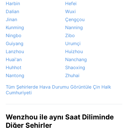
Harbin
Hefei
Dalian
Wuxi
Jinan
Çengçou
Kunming
Nanning
Ningbo
Zibo
Guiyang
Urumçi
Lanzhou
Huizhou
Huai'an
Nanchang
Huhhot
Shaoxing
Nantong
Zhuhai
Tüm Şehirlerde Hava Durumu Görüntüle Çin Halk
Cumhuriyeti
Wenzhou ile aynı Saat Diliminde
Diğer Şehirler